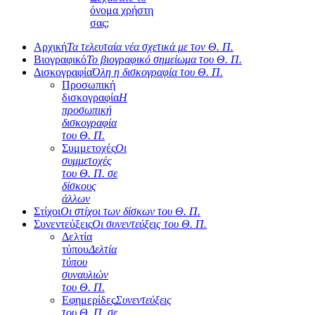
όνομα χρήστη
σας;
Αρχική
Τα τελευταία νέα σχετικά με τον Θ. Π.
Βιογραφικό
Το βιογραφικό σημείωμα του Θ. Π.
Δισκογραφία
Όλη η δισκογραφία του Θ. Π.
Προσωπική
δισκογραφία
Η
προσωπική
δισκογραφία
του Θ. Π.
Συμμετοχές
Οι
συμμετοχές
του Θ. Π. σε
δίσκους
άλλων
Στίχοι
Οι στίχοι των δίσκων του Θ. Π.
Συνεντεύξεις
Οι συνεντεύξεις του Θ. Π.
Δελτία
τύπου
Δελτία
τύπου
συναυλιών
του Θ. Π.
Εφημερίδες
Συνεντεύξεις
του Θ. Π. σε