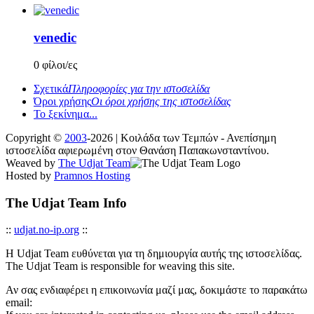
venedic
0 φίλοι/ες
Σχετικά
Πληροφορίες για την ιστοσελίδα
Όροι χρήσης
Οι όροι χρήσης της ιστοσελίδας
Το ξεκίνημα...
Copyright ©
2003
-2026 | Κοιλάδα των Τεμπών - Ανεπίσημη
ιστοσελίδα αφιερωμένη στον Θανάση Παπακωνσταντίνου.
Weaved by
The Udjat Team
Hosted by
Pramnos Hosting
The Udjat Team Info
::
udjat.no-ip.org
::
Η Udjat Team ευθύνεται για τη δημιουργία αυτής της ιστοσελίδας.
The Udjat Team is responsible for weaving this site.
Αν σας ενδιαφέρει η επικοινωνία μαζί μας, δοκιμάστε το παρακάτω
email: