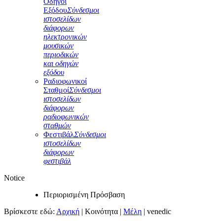
Οδηγοί
Εξόδου
Σύνδεσμοι
ιστοσελίδων
διάφορων
ηλεκτρονικών
μουσικών
περιοδικών
και οδηγών
εξόδου
Ραδιοφωνικοί
Σταθμοί
Σύνδεσμοι
ιστοσελίδων
διάφορων
ραδιοφωνικών
σταθμών
Φεστιβάλ
Σύνδεσμοι
ιστοσελίδων
διάφορων
φεστιβάλ
Notice
Περιορισμένη Πρόσβαση
Βρίσκεστε εδώ:
Αρχική
|
Κοινότητα
|
Μέλη
|
venedic