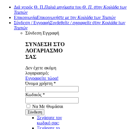
Διά χειρός Θ. Π.
Παλιά μηνύματα του Θ. Π. στην Κοιλάδα των
Τεμπών
Επικοινωνία
Επικοινωνήστε με την Κοιλάδα των Τεμπών
Σύνδεση / Εγγραφή
Συνδεθείτε / εγγραφείτε στην Κοιλάδα των
Τεμπών
Σύνδεση
Εγγραφή
ΣΥΝΔΕΣΗ ΣΤΟ
ΛΟΓΑΡΙΑΣΜΟ
ΣΑΣ
Δεν έχετε ακόμη
λογαριασμό;
Εγγραφείτε τώρα!
Όνομα χρήστη *
Κωδικός *
Να Με Θυμάσαι
Ξεχάσατε τον
κωδικό σας;
Ξεχάσατε το