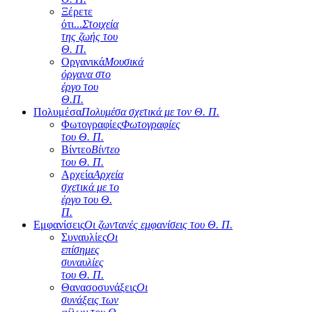
Ξέρετε
ότι...
Στοιχεία
της ζωής του
Θ. Π.
Οργανικά
Μουσικά
όργανα στο
έργο του
Θ.Π.
Πολυμέσα
Πολυμέσα σχετικά με τον Θ. Π.
Φωτογραφίες
Φωτογραφίες
του Θ. Π.
Βίντεο
Βίντεο
του Θ. Π.
Αρχεία
Αρχεία
σχετικά με το
έργο του Θ.
Π.
Εμφανίσεις
Οι ζωντανές εμφανίσεις του Θ. Π.
Συναυλίες
Οι
επίσημες
συναυλίες
του Θ. Π.
Θανασοσυνάξεις
Οι
συνάξεις των