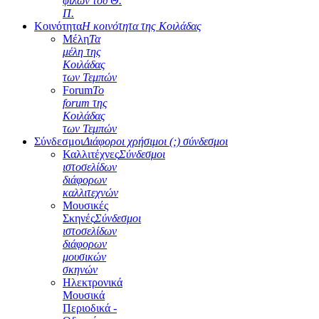
φίλων του Θ.
Π.
Κοινότητα
Η κοινότητα της Κοιλάδας
Μέλη
Τα
μέλη της
Κοιλάδας
των Τεμπών
Forum
Το
forum της
Κοιλάδας
των Τεμπών
Σύνδεσμοι
Διάφοροι χρήσιμοι (;) σύνδεσμοι
Καλλιτέχνες
Σύνδεσμοι
ιστοσελίδων
διάφορων
καλλιτεχνών
Μουσικές
Σκηνές
Σύνδεσμοι
ιστοσελίδων
διάφορων
μουσικών
σκηνών
Ηλεκτρονικά
Μουσικά
Περιοδικά -