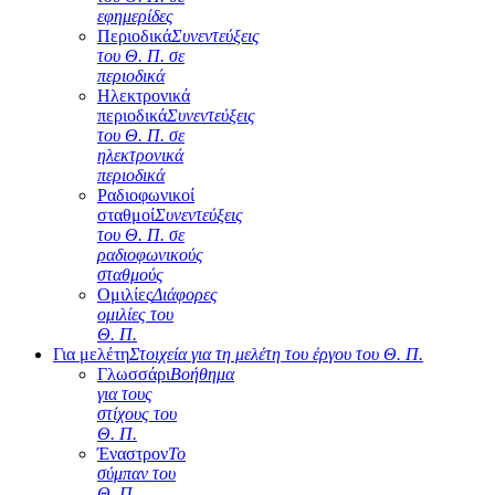
εφημερίδες
Περιοδικά
Συνεντεύξεις
του Θ. Π. σε
περιοδικά
Ηλεκτρονικά
περιοδικά
Συνεντεύξεις
του Θ. Π. σε
ηλεκτρονικά
περιοδικά
Ραδιοφωνικοί
σταθμοί
Συνεντεύξεις
του Θ. Π. σε
ραδιοφωνικούς
σταθμούς
Ομιλίες
Διάφορες
ομιλίες του
Θ. Π.
Για μελέτη
Στοιχεία για τη μελέτη του έργου του Θ. Π.
Γλωσσάρι
Βοήθημα
για τους
στίχους του
Θ. Π.
Έναστρον
Το
σύμπαν του
Θ. Π.