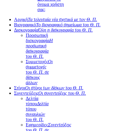
όνομα χρήστη
σας;
Αρχική
Τα τελευταία νέα σχετικά με τον Θ. Π.
Βιογραφικό
Το βιογραφικό σημείωμα του Θ. Π.
Δισκογραφία
Όλη η δισκογραφία του Θ. Π.
Προσωπική
δισκογραφία
Η
προσωπική
δισκογραφία
του Θ. Π.
Συμμετοχές
Οι
συμμετοχές
του Θ. Π. σε
δίσκους
άλλων
Στίχοι
Οι στίχοι των δίσκων του Θ. Π.
Συνεντεύξεις
Οι συνεντεύξεις του Θ. Π.
Δελτία
τύπου
Δελτία
τύπου
συναυλιών
του Θ. Π.
Εφημερίδες
Συνεντεύξεις
του Θ. Π. σε