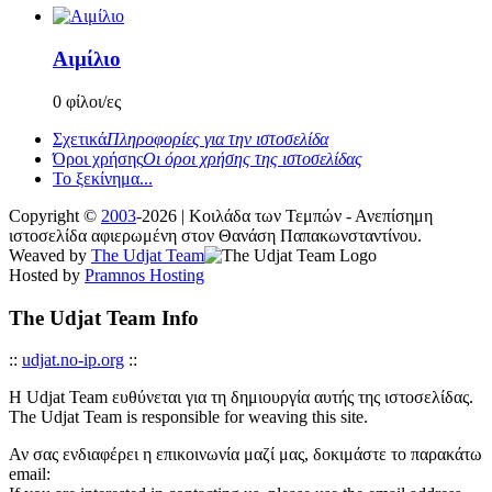
Αιμίλιο
0 φίλοι/ες
Σχετικά
Πληροφορίες για την ιστοσελίδα
Όροι χρήσης
Οι όροι χρήσης της ιστοσελίδας
Το ξεκίνημα...
Copyright ©
2003
-2026 | Κοιλάδα των Τεμπών - Ανεπίσημη
ιστοσελίδα αφιερωμένη στον Θανάση Παπακωνσταντίνου.
Weaved by
The Udjat Team
Hosted by
Pramnos Hosting
The Udjat Team Info
::
udjat.no-ip.org
::
Η Udjat Team ευθύνεται για τη δημιουργία αυτής της ιστοσελίδας.
The Udjat Team is responsible for weaving this site.
Αν σας ενδιαφέρει η επικοινωνία μαζί μας, δοκιμάστε το παρακάτω
email: