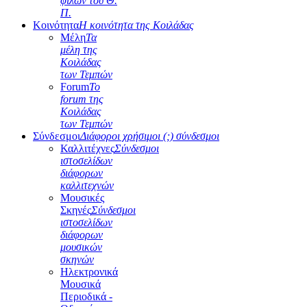
φίλων του Θ.
Π.
Κοινότητα
Η κοινότητα της Κοιλάδας
Μέλη
Τα
μέλη της
Κοιλάδας
των Τεμπών
Forum
Το
forum της
Κοιλάδας
των Τεμπών
Σύνδεσμοι
Διάφοροι χρήσιμοι (;) σύνδεσμοι
Καλλιτέχνες
Σύνδεσμοι
ιστοσελίδων
διάφορων
καλλιτεχνών
Μουσικές
Σκηνές
Σύνδεσμοι
ιστοσελίδων
διάφορων
μουσικών
σκηνών
Ηλεκτρονικά
Μουσικά
Περιοδικά -