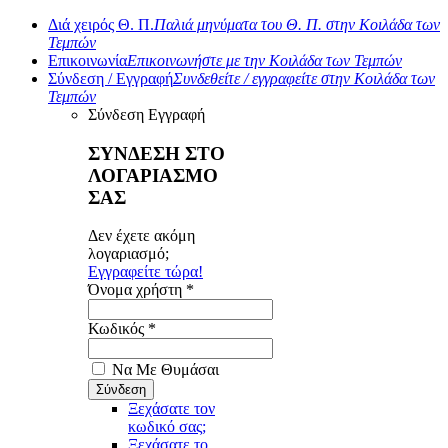
Διά χειρός Θ. Π.
Παλιά μηνύματα του Θ. Π. στην Κοιλάδα των
Τεμπών
Επικοινωνία
Επικοινωνήστε με την Κοιλάδα των Τεμπών
Σύνδεση / Εγγραφή
Συνδεθείτε / εγγραφείτε στην Κοιλάδα των
Τεμπών
Σύνδεση
Εγγραφή
ΣΥΝΔΕΣΗ ΣΤΟ
ΛΟΓΑΡΙΑΣΜΟ
ΣΑΣ
Δεν έχετε ακόμη
λογαριασμό;
Εγγραφείτε τώρα!
Όνομα χρήστη *
Κωδικός *
Να Με Θυμάσαι
Ξεχάσατε τον
κωδικό σας;
Ξεχάσατε το