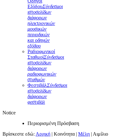
Οδηγοί
Εξόδου
Σύνδεσμοι
ιστοσελίδων
διάφορων
ηλεκτρονικών
μουσικών
περιοδικών
και οδηγών
εξόδου
Ραδιοφωνικοί
Σταθμοί
Σύνδεσμοι
ιστοσελίδων
διάφορων
ραδιοφωνικών
σταθμών
Φεστιβάλ
Σύνδεσμοι
ιστοσελίδων
διάφορων
φεστιβάλ
Notice
Περιορισμένη Πρόσβαση
Βρίσκεστε εδώ:
Αρχική
|
Κοινότητα
|
Μέλη
|
Αιμίλιο