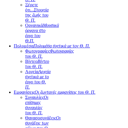
Ξέρετε
ότι...
Στοιχεία
της ζωής του
Θ. Π.
Οργανικά
Μουσικά
όργανα στο
έργο του
Θ.Π.
Πολυμέσα
Πολυμέσα σχετικά με τον Θ. Π.
Φωτογραφίες
Φωτογραφίες
του Θ. Π.
Βίντεο
Βίντεο
του Θ. Π.
Αρχεία
Αρχεία
σχετικά με το
έργο του Θ.
Π.
Εμφανίσεις
Οι ζωντανές εμφανίσεις του Θ. Π.
Συναυλίες
Οι
επίσημες
συναυλίες
του Θ. Π.
Θανασοσυνάξεις
Οι
συνάξεις των