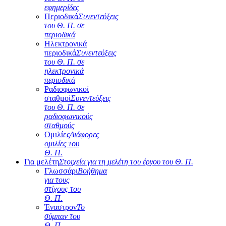
εφημερίδες
Περιοδικά
Συνεντεύξεις
του Θ. Π. σε
περιοδικά
Ηλεκτρονικά
περιοδικά
Συνεντεύξεις
του Θ. Π. σε
ηλεκτρονικά
περιοδικά
Ραδιοφωνικοί
σταθμοί
Συνεντεύξεις
του Θ. Π. σε
ραδιοφωνικούς
σταθμούς
Ομιλίες
Διάφορες
ομιλίες του
Θ. Π.
Για μελέτη
Στοιχεία για τη μελέτη του έργου του Θ. Π.
Γλωσσάρι
Βοήθημα
για τους
στίχους του
Θ. Π.
Έναστρον
Το
σύμπαν του
Θ. Π.