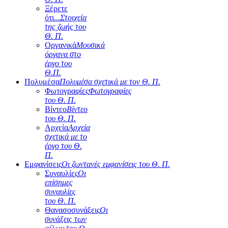
Ξέρετε
ότι...
Στοιχεία
της ζωής του
Θ. Π.
Οργανικά
Μουσικά
όργανα στο
έργο του
Θ.Π.
Πολυμέσα
Πολυμέσα σχετικά με τον Θ. Π.
Φωτογραφίες
Φωτογραφίες
του Θ. Π.
Βίντεο
Βίντεο
του Θ. Π.
Αρχεία
Αρχεία
σχετικά με το
έργο του Θ.
Π.
Εμφανίσεις
Οι ζωντανές εμφανίσεις του Θ. Π.
Συναυλίες
Οι
επίσημες
συναυλίες
του Θ. Π.
Θανασοσυνάξεις
Οι
συνάξεις των