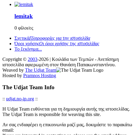
lemitak
0 φίλοι/ες
Σχετικά
Πληροφορίες για την ιστοσελίδα
Όροι χρήσης
Οι όροι χρήσης της ιστοσελίδας
Το ξεκίνημα...
Copyright ©
2003
-2026 | Κοιλάδα των Τεμπών - Ανεπίσημη
ιστοσελίδα αφιερωμένη στον Θανάση Παπακωνσταντίνου.
Weaved by
The Udjat Team
Hosted by
Pramnos Hosting
The Udjat Team Info
::
udjat.no-ip.org
::
Η Udjat Team ευθύνεται για τη δημιουργία αυτής της ιστοσελίδας.
The Udjat Team is responsible for weaving this site.
Αν σας ενδιαφέρει η επικοινωνία μαζί μας, δοκιμάστε το παρακάτω
email: