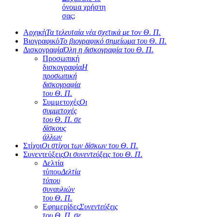
όνομα χρήστη
σας;
Αρχική
Τα τελευταία νέα σχετικά με τον Θ. Π.
Βιογραφικό
Το βιογραφικό σημείωμα του Θ. Π.
Δισκογραφία
Όλη η δισκογραφία του Θ. Π.
Προσωπική
δισκογραφία
Η
προσωπική
δισκογραφία
του Θ. Π.
Συμμετοχές
Οι
συμμετοχές
του Θ. Π. σε
δίσκους
άλλων
Στίχοι
Οι στίχοι των δίσκων του Θ. Π.
Συνεντεύξεις
Οι συνεντεύξεις του Θ. Π.
Δελτία
τύπου
Δελτία
τύπου
συναυλιών
του Θ. Π.
Εφημερίδες
Συνεντεύξεις
του Θ. Π. σε