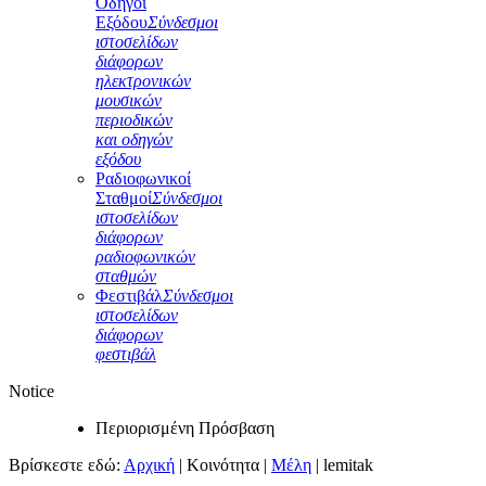
Οδηγοί
Εξόδου
Σύνδεσμοι
ιστοσελίδων
διάφορων
ηλεκτρονικών
μουσικών
περιοδικών
και οδηγών
εξόδου
Ραδιοφωνικοί
Σταθμοί
Σύνδεσμοι
ιστοσελίδων
διάφορων
ραδιοφωνικών
σταθμών
Φεστιβάλ
Σύνδεσμοι
ιστοσελίδων
διάφορων
φεστιβάλ
Notice
Περιορισμένη Πρόσβαση
Βρίσκεστε εδώ:
Αρχική
|
Κοινότητα
|
Μέλη
|
lemitak