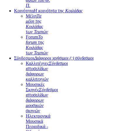
φίλων του Θ.
Π.
Κοινότητα
Η κοινότητα της Κοιλάδας
Μέλη
Τα
μέλη της
Κοιλάδας
των Τεμπών
Forum
Το
forum της
Κοιλάδας
των Τεμπών
Σύνδεσμοι
Διάφοροι χρήσιμοι (;) σύνδεσμοι
Καλλιτέχνες
Σύνδεσμοι
ιστοσελίδων
διάφορων
καλλιτεχνών
Μουσικές
Σκηνές
Σύνδεσμοι
ιστοσελίδων
διάφορων
μουσικών
σκηνών
Ηλεκτρονικά
Μουσικά
Περιοδικά -