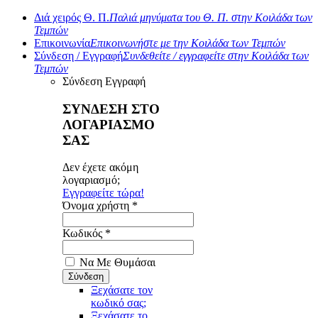
Διά χειρός Θ. Π.
Παλιά μηνύματα του Θ. Π. στην Κοιλάδα των
Τεμπών
Επικοινωνία
Επικοινωνήστε με την Κοιλάδα των Τεμπών
Σύνδεση / Εγγραφή
Συνδεθείτε / εγγραφείτε στην Κοιλάδα των
Τεμπών
Σύνδεση
Εγγραφή
ΣΥΝΔΕΣΗ ΣΤΟ
ΛΟΓΑΡΙΑΣΜΟ
ΣΑΣ
Δεν έχετε ακόμη
λογαριασμό;
Εγγραφείτε τώρα!
Όνομα χρήστη *
Κωδικός *
Να Με Θυμάσαι
Ξεχάσατε τον
κωδικό σας;
Ξεχάσατε το