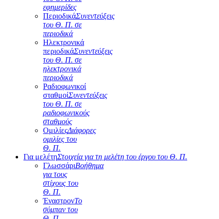
εφημερίδες
Περιοδικά
Συνεντεύξεις
του Θ. Π. σε
περιοδικά
Ηλεκτρονικά
περιοδικά
Συνεντεύξεις
του Θ. Π. σε
ηλεκτρονικά
περιοδικά
Ραδιοφωνικοί
σταθμοί
Συνεντεύξεις
του Θ. Π. σε
ραδιοφωνικούς
σταθμούς
Ομιλίες
Διάφορες
ομιλίες του
Θ. Π.
Για μελέτη
Στοιχεία για τη μελέτη του έργου του Θ. Π.
Γλωσσάρι
Βοήθημα
για τους
στίχους του
Θ. Π.
Έναστρον
Το
σύμπαν του
Θ. Π.