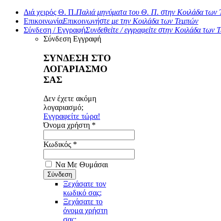
Διά χειρός Θ. Π.
Παλιά μηνύματα του Θ. Π. στην Κοιλάδα των
Επικοινωνία
Επικοινωνήστε με την Κοιλάδα των Τεμπών
Σύνδεση / Εγγραφή
Συνδεθείτε / εγγραφείτε στην Κοιλάδα των 
Σύνδεση
Εγγραφή
ΣΥΝΔΕΣΗ ΣΤΟ
ΛΟΓΑΡΙΑΣΜΟ
ΣΑΣ
Δεν έχετε ακόμη
λογαριασμό;
Εγγραφείτε τώρα!
Όνομα χρήστη *
Κωδικός *
Να Με Θυμάσαι
Ξεχάσατε τον
κωδικό σας;
Ξεχάσατε το
όνομα χρήστη
σας;