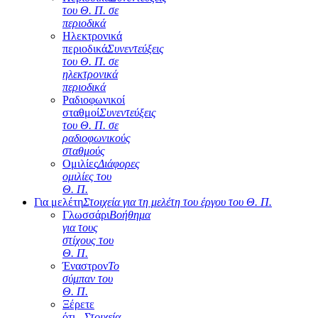
του Θ. Π. σε
περιοδικά
Ηλεκτρονικά
περιοδικά
Συνεντεύξεις
του Θ. Π. σε
ηλεκτρονικά
περιοδικά
Ραδιοφωνικοί
σταθμοί
Συνεντεύξεις
του Θ. Π. σε
ραδιοφωνικούς
σταθμούς
Ομιλίες
Διάφορες
ομιλίες του
Θ. Π.
Για μελέτη
Στοιχεία για τη μελέτη του έργου του Θ. Π.
Γλωσσάρι
Βοήθημα
για τους
στίχους του
Θ. Π.
Έναστρον
Το
σύμπαν του
Θ. Π.
Ξέρετε
ότι...
Στοιχεία