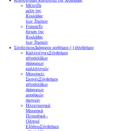
Κοινότητα
Η κοινότητα της Κοιλάδας
Μέλη
Τα
μέλη της
Κοιλάδας
των Τεμπών
Forum
Το
forum της
Κοιλάδας
των Τεμπών
Σύνδεσμοι
Διάφοροι χρήσιμοι (;) σύνδεσμοι
Καλλιτέχνες
Σύνδεσμοι
ιστοσελίδων
διάφορων
καλλιτεχνών
Μουσικές
Σκηνές
Σύνδεσμοι
ιστοσελίδων
διάφορων
μουσικών
σκηνών
Ηλεκτρονικά
Μουσικά
Περιοδικά -
Οδηγοί
Εξόδου
Σύνδεσμοι