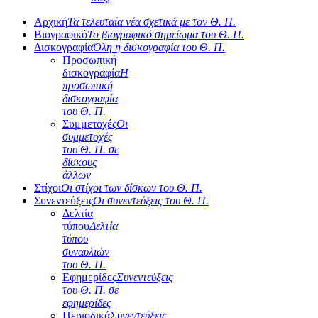
Αρχική
Τα τελευταία νέα σχετικά με τον Θ. Π.
Βιογραφικό
Το βιογραφικό σημείωμα του Θ. Π.
Δισκογραφία
Όλη η δισκογραφία του Θ. Π.
Προσωπική
δισκογραφία
Η
προσωπική
δισκογραφία
του Θ. Π.
Συμμετοχές
Οι
συμμετοχές
του Θ. Π. σε
δίσκους
άλλων
Στίχοι
Οι στίχοι των δίσκων του Θ. Π.
Συνεντεύξεις
Οι συνεντεύξεις του Θ. Π.
Δελτία
τύπου
Δελτία
τύπου
συναυλιών
του Θ. Π.
Εφημερίδες
Συνεντεύξεις
του Θ. Π. σε
εφημερίδες
Περιοδικά
Συνεντεύξεις