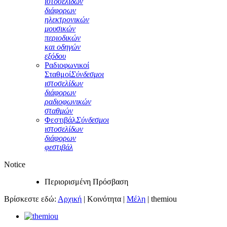
ιστοσελίδων
διάφορων
ηλεκτρονικών
μουσικών
περιοδικών
και οδηγών
εξόδου
Ραδιοφωνικοί
Σταθμοί
Σύνδεσμοι
ιστοσελίδων
διάφορων
ραδιοφωνικών
σταθμών
Φεστιβάλ
Σύνδεσμοι
ιστοσελίδων
διάφορων
φεστιβάλ
Notice
Περιορισμένη Πρόσβαση
Βρίσκεστε εδώ:
Αρχική
|
Κοινότητα
|
Μέλη
|
themiou