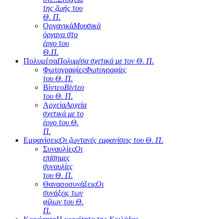
της ζωής του
Θ. Π.
Οργανικά
Μουσικά
όργανα στο
έργο του
Θ.Π.
Πολυμέσα
Πολυμέσα σχετικά με τον Θ. Π.
Φωτογραφίες
Φωτογραφίες
του Θ. Π.
Βίντεο
Βίντεο
του Θ. Π.
Αρχεία
Αρχεία
σχετικά με το
έργο του Θ.
Π.
Εμφανίσεις
Οι ζωντανές εμφανίσεις του Θ. Π.
Συναυλίες
Οι
επίσημες
συναυλίες
του Θ. Π.
Θανασοσυνάξεις
Οι
συνάξεις των
φίλων του Θ.
Π.