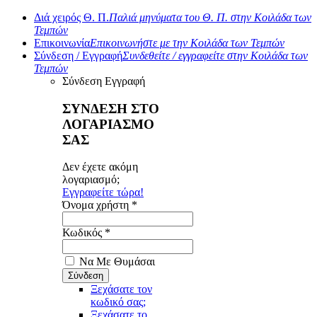
Διά χειρός Θ. Π.
Παλιά μηνύματα του Θ. Π. στην Κοιλάδα των
Τεμπών
Επικοινωνία
Επικοινωνήστε με την Κοιλάδα των Τεμπών
Σύνδεση / Εγγραφή
Συνδεθείτε / εγγραφείτε στην Κοιλάδα των
Τεμπών
Σύνδεση
Εγγραφή
ΣΥΝΔΕΣΗ ΣΤΟ
ΛΟΓΑΡΙΑΣΜΟ
ΣΑΣ
Δεν έχετε ακόμη
λογαριασμό;
Εγγραφείτε τώρα!
Όνομα χρήστη *
Κωδικός *
Να Με Θυμάσαι
Ξεχάσατε τον
κωδικό σας;
Ξεχάσατε το