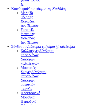
φίλων του Θ.
Π.
Κοινότητα
Η κοινότητα της Κοιλάδας
Μέλη
Τα
μέλη της
Κοιλάδας
των Τεμπών
Forum
Το
forum της
Κοιλάδας
των Τεμπών
Σύνδεσμοι
Διάφοροι χρήσιμοι (;) σύνδεσμοι
Καλλιτέχνες
Σύνδεσμοι
ιστοσελίδων
διάφορων
καλλιτεχνών
Μουσικές
Σκηνές
Σύνδεσμοι
ιστοσελίδων
διάφορων
μουσικών
σκηνών
Ηλεκτρονικά
Μουσικά
Περιοδικά -