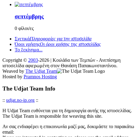
σεπτέμβρης
0 φίλοι/ες
Σχετικά
Πληροφορίες για την ιστοσελίδα
Όροι χρήσης
Οι όροι χρήσης της ιστοσελίδας
Το ξεκίνημα...
Copyright ©
2003
-2026 | Κοιλάδα των Τεμπών - Ανεπίσημη
ιστοσελίδα αφιερωμένη στον Θανάση Παπακωνσταντίνου.
Weaved by
The Udjat Team
Hosted by
Pramnos Hosting
The Udjat Team Info
::
udjat.no-ip.org
::
Η Udjat Team ευθύνεται για τη δημιουργία αυτής της ιστοσελίδας.
The Udjat Team is responsible for weaving this site.
Αν σας ενδιαφέρει η επικοινωνία μαζί μας, δοκιμάστε το παρακάτω
email: