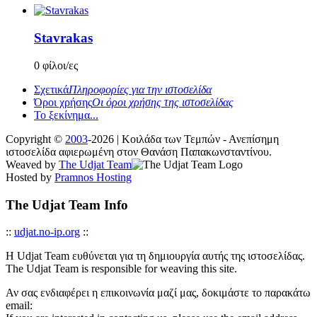
Stavrakas
0 φίλοι/ες
Σχετικά
Πληροφορίες για την ιστοσελίδα
Όροι χρήσης
Οι όροι χρήσης της ιστοσελίδας
Το ξεκίνημα...
Copyright ©
2003
-2026 | Κοιλάδα των Τεμπών - Ανεπίσημη
ιστοσελίδα αφιερωμένη στον Θανάση Παπακωνσταντίνου.
Weaved by
The Udjat Team
Hosted by
Pramnos Hosting
The Udjat Team Info
::
udjat.no-ip.org
::
Η Udjat Team ευθύνεται για τη δημιουργία αυτής της ιστοσελίδας.
The Udjat Team is responsible for weaving this site.
Αν σας ενδιαφέρει η επικοινωνία μαζί μας, δοκιμάστε το παρακάτω
email: