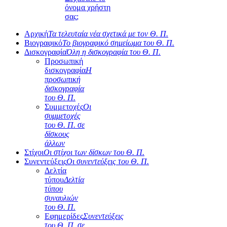
όνομα χρήστη
σας;
Αρχική
Τα τελευταία νέα σχετικά με τον Θ. Π.
Βιογραφικό
Το βιογραφικό σημείωμα του Θ. Π.
Δισκογραφία
Όλη η δισκογραφία του Θ. Π.
Προσωπική
δισκογραφία
Η
προσωπική
δισκογραφία
του Θ. Π.
Συμμετοχές
Οι
συμμετοχές
του Θ. Π. σε
δίσκους
άλλων
Στίχοι
Οι στίχοι των δίσκων του Θ. Π.
Συνεντεύξεις
Οι συνεντεύξεις του Θ. Π.
Δελτία
τύπου
Δελτία
τύπου
συναυλιών
του Θ. Π.
Εφημερίδες
Συνεντεύξεις
του Θ. Π. σε