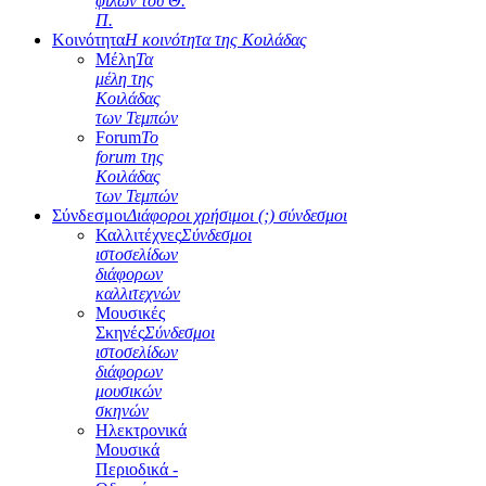
φίλων του Θ.
Π.
Κοινότητα
Η κοινότητα της Κοιλάδας
Μέλη
Τα
μέλη της
Κοιλάδας
των Τεμπών
Forum
Το
forum της
Κοιλάδας
των Τεμπών
Σύνδεσμοι
Διάφοροι χρήσιμοι (;) σύνδεσμοι
Καλλιτέχνες
Σύνδεσμοι
ιστοσελίδων
διάφορων
καλλιτεχνών
Μουσικές
Σκηνές
Σύνδεσμοι
ιστοσελίδων
διάφορων
μουσικών
σκηνών
Ηλεκτρονικά
Μουσικά
Περιοδικά -