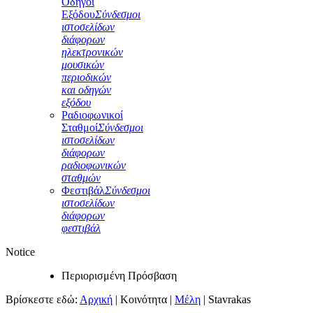
Οδηγοί
Εξόδου
Σύνδεσμοι
ιστοσελίδων
διάφορων
ηλεκτρονικών
μουσικών
περιοδικών
και οδηγών
εξόδου
Ραδιοφωνικοί
Σταθμοί
Σύνδεσμοι
ιστοσελίδων
διάφορων
ραδιοφωνικών
σταθμών
Φεστιβάλ
Σύνδεσμοι
ιστοσελίδων
διάφορων
φεστιβάλ
Notice
Περιορισμένη Πρόσβαση
Βρίσκεστε εδώ:
Αρχική
|
Κοινότητα
|
Μέλη
|
Stavrakas