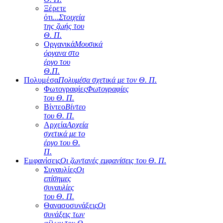
Ξέρετε
ότι...
Στοιχεία
της ζωής του
Θ. Π.
Οργανικά
Μουσικά
όργανα στο
έργο του
Θ.Π.
Πολυμέσα
Πολυμέσα σχετικά με τον Θ. Π.
Φωτογραφίες
Φωτογραφίες
του Θ. Π.
Βίντεο
Βίντεο
του Θ. Π.
Αρχεία
Αρχεία
σχετικά με το
έργο του Θ.
Π.
Εμφανίσεις
Οι ζωντανές εμφανίσεις του Θ. Π.
Συναυλίες
Οι
επίσημες
συναυλίες
του Θ. Π.
Θανασοσυνάξεις
Οι
συνάξεις των