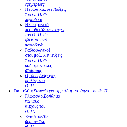
εφημερίδες
Περιοδικά
Συνεντεύξεις
του Θ. Π. σε
περιοδικά
Ηλεκτρονικά
περιοδικά
Συνεντεύξεις
του Θ. Π. σε
ηλεκτρονικά
περιοδικά
Ραδιοφωνικοί
σταθμοί
Συνεντεύξεις
του Θ. Π. σε
ραδιοφωνικούς
σταθμούς
Ομιλίες
Διάφορες
ομιλίες του
Θ. Π.
Για μελέτη
Στοιχεία για τη μελέτη του έργου του Θ. Π.
Γλωσσάρι
Βοήθημα
για τους
στίχους του
Θ. Π.
Έναστρον
Το
σύμπαν του
Θ. Π.