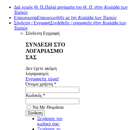
Διά χειρός Θ. Π.
Παλιά μηνύματα του Θ. Π. στην Κοιλάδα των
Τεμπών
Επικοινωνία
Επικοινωνήστε με την Κοιλάδα των Τεμπών
Σύνδεση / Εγγραφή
Συνδεθείτε / εγγραφείτε στην Κοιλάδα των
Τεμπών
Σύνδεση
Εγγραφή
ΣΥΝΔΕΣΗ ΣΤΟ
ΛΟΓΑΡΙΑΣΜΟ
ΣΑΣ
Δεν έχετε ακόμη
λογαριασμό;
Εγγραφείτε τώρα!
Όνομα χρήστη *
Κωδικός *
Να Με Θυμάσαι
Ξεχάσατε τον
κωδικό σας;
Ξεχάσατε το