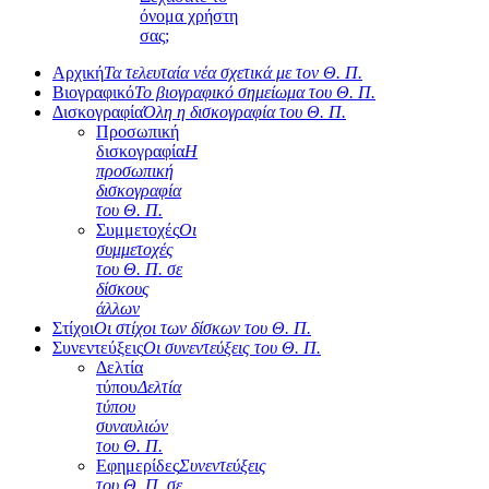
όνομα χρήστη
σας;
Αρχική
Τα τελευταία νέα σχετικά με τον Θ. Π.
Βιογραφικό
Το βιογραφικό σημείωμα του Θ. Π.
Δισκογραφία
Όλη η δισκογραφία του Θ. Π.
Προσωπική
δισκογραφία
Η
προσωπική
δισκογραφία
του Θ. Π.
Συμμετοχές
Οι
συμμετοχές
του Θ. Π. σε
δίσκους
άλλων
Στίχοι
Οι στίχοι των δίσκων του Θ. Π.
Συνεντεύξεις
Οι συνεντεύξεις του Θ. Π.
Δελτία
τύπου
Δελτία
τύπου
συναυλιών
του Θ. Π.
Εφημερίδες
Συνεντεύξεις
του Θ. Π. σε