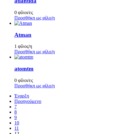
atlantida
0 φίλοι/ες
Προσθήκη ως φίλο/η
Atman
1 φίλος/η
Προσθήκη ως φίλο/η
atomtm
0 φίλοι/ες
Προσθήκη ως φίλο/η
Έναρξη
Προηγούμενο
7
8
9
10
11
12