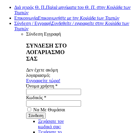
Διά χειρός Θ. Π.
Παλιά μηνύματα του Θ. Π. στην Κοιλάδα των
Τεμπών
Επικοινωνία
Επικοινωνήστε με την Κοιλάδα των Τεμπών
Σύνδεση / Εγγραφή
Συνδεθείτε / εγγραφείτε στην Κοιλάδα των
Τεμπών
Σύνδεση
Εγγραφή
ΣΥΝΔΕΣΗ ΣΤΟ
ΛΟΓΑΡΙΑΣΜΟ
ΣΑΣ
Δεν έχετε ακόμη
λογαριασμό;
Εγγραφείτε τώρα!
Όνομα χρήστη *
Κωδικός *
Να Με Θυμάσαι
Ξεχάσατε τον
κωδικό σας;
Ξεχάσατε το