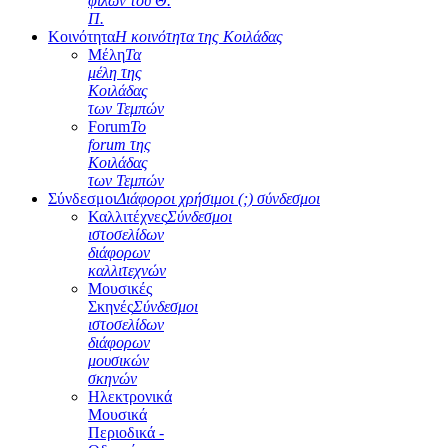
φίλων του Θ.
Π.
Κοινότητα
Η κοινότητα της Κοιλάδας
Μέλη
Τα
μέλη της
Κοιλάδας
των Τεμπών
Forum
Το
forum της
Κοιλάδας
των Τεμπών
Σύνδεσμοι
Διάφοροι χρήσιμοι (;) σύνδεσμοι
Καλλιτέχνες
Σύνδεσμοι
ιστοσελίδων
διάφορων
καλλιτεχνών
Μουσικές
Σκηνές
Σύνδεσμοι
ιστοσελίδων
διάφορων
μουσικών
σκηνών
Ηλεκτρονικά
Μουσικά
Περιοδικά -