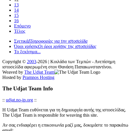
13
14
15
16
Επόμενο
Τέλος
Σχετικά
Πληροφορίες για την ιστοσελίδα
Όροι χρήσης
Οι όροι χρήσης της ιστοσελίδας
Το ξεκίνημα...
Copyright ©
2003
-2026 | Κοιλάδα των Τεμπών - Ανεπίσημη
ιστοσελίδα αφιερωμένη στον Θανάση Παπακωνσταντίνου.
Weaved by
The Udjat Team
Hosted by
Pramnos Hosting
The Udjat Team Info
::
udjat.no-ip.org
::
Η Udjat Team ευθύνεται για τη δημιουργία αυτής της ιστοσελίδας.
The Udjat Team is responsible for weaving this site.
Αν σας ενδιαφέρει η επικοινωνία μαζί μας, δοκιμάστε το παρακάτω
email: