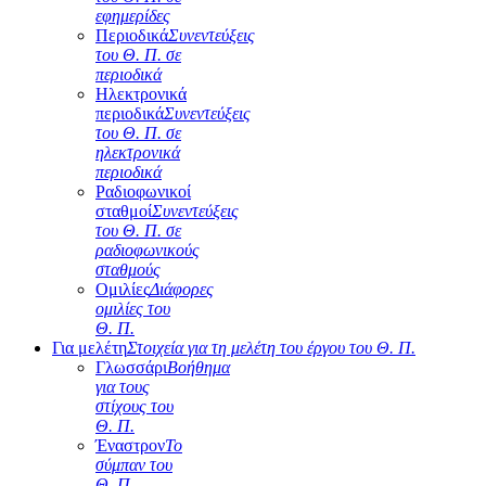
εφημερίδες
Περιοδικά
Συνεντεύξεις
του Θ. Π. σε
περιοδικά
Ηλεκτρονικά
περιοδικά
Συνεντεύξεις
του Θ. Π. σε
ηλεκτρονικά
περιοδικά
Ραδιοφωνικοί
σταθμοί
Συνεντεύξεις
του Θ. Π. σε
ραδιοφωνικούς
σταθμούς
Ομιλίες
Διάφορες
ομιλίες του
Θ. Π.
Για μελέτη
Στοιχεία για τη μελέτη του έργου του Θ. Π.
Γλωσσάρι
Βοήθημα
για τους
στίχους του
Θ. Π.
Έναστρον
Το
σύμπαν του
Θ. Π.