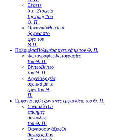
Ξέρετε
ότι...
Στοιχεία
της ζωής του
Θ. Π.
Οργανικά
Μουσικά
όργανα στο
έργο του
Θ.Π.
Πολυμέσα
Πολυμέσα σχετικά με τον Θ. Π.
Φωτογραφίες
Φωτογραφίες
του Θ. Π.
Βίντεο
Βίντεο
του Θ. Π.
Αρχεία
Αρχεία
σχετικά με το
έργο του Θ.
Π.
Εμφανίσεις
Οι ζωντανές εμφανίσεις του Θ. Π.
Συναυλίες
Οι
επίσημες
συναυλίες
του Θ. Π.
Θανασοσυνάξεις
Οι
συνάξεις των