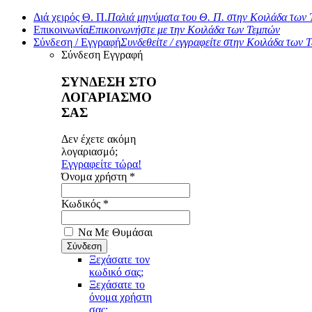
Διά χειρός Θ. Π.
Παλιά μηνύματα του Θ. Π. στην Κοιλάδα των
Επικοινωνία
Επικοινωνήστε με την Κοιλάδα των Τεμπών
Σύνδεση / Εγγραφή
Συνδεθείτε / εγγραφείτε στην Κοιλάδα των 
Σύνδεση
Εγγραφή
ΣΥΝΔΕΣΗ ΣΤΟ
ΛΟΓΑΡΙΑΣΜΟ
ΣΑΣ
Δεν έχετε ακόμη
λογαριασμό;
Εγγραφείτε τώρα!
Όνομα χρήστη *
Κωδικός *
Να Με Θυμάσαι
Ξεχάσατε τον
κωδικό σας;
Ξεχάσατε το
όνομα χρήστη
σας;