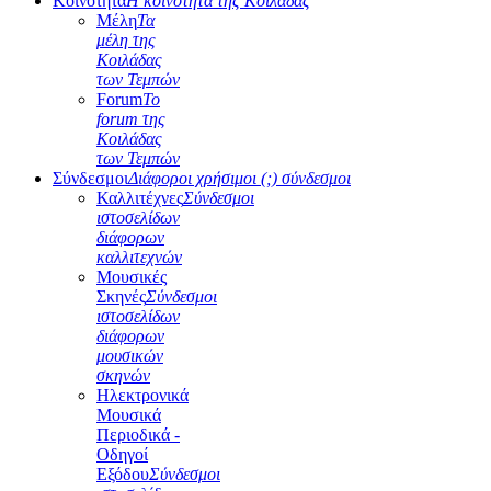
Κοινότητα
Η κοινότητα της Κοιλάδας
Μέλη
Τα
μέλη της
Κοιλάδας
των Τεμπών
Forum
Το
forum της
Κοιλάδας
των Τεμπών
Σύνδεσμοι
Διάφοροι χρήσιμοι (;) σύνδεσμοι
Καλλιτέχνες
Σύνδεσμοι
ιστοσελίδων
διάφορων
καλλιτεχνών
Μουσικές
Σκηνές
Σύνδεσμοι
ιστοσελίδων
διάφορων
μουσικών
σκηνών
Ηλεκτρονικά
Μουσικά
Περιοδικά -
Οδηγοί
Εξόδου
Σύνδεσμοι