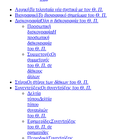
Αρχική
Τα τελευταία νέα σχετικά με τον Θ. Π.
Βιογραφικό
Το βιογραφικό σημείωμα του Θ. Π.
Δισκογραφία
Όλη η δισκογραφία του Θ. Π.
Προσωπική
δισκογραφία
Η
προσωπική
δισκογραφία
του Θ. Π.
Συμμετοχές
Οι
συμμετοχές
του Θ. Π. σε
δίσκους
άλλων
Στίχοι
Οι στίχοι των δίσκων του Θ. Π.
Συνεντεύξεις
Οι συνεντεύξεις του Θ. Π.
Δελτία
τύπου
Δελτία
τύπου
συναυλιών
του Θ. Π.
Εφημερίδες
Συνεντεύξεις
του Θ. Π. σε
εφημερίδες
Περιοδικά
Συνεντεύξεις