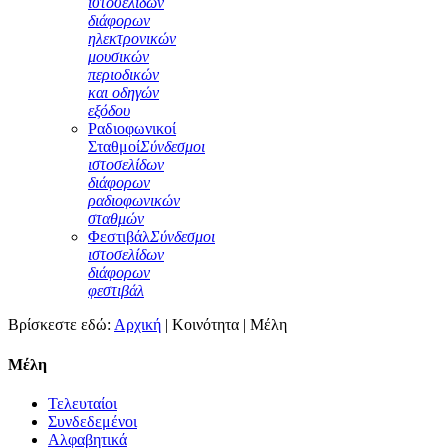
ιστοσελίδων
διάφορων
ηλεκτρονικών
μουσικών
περιοδικών
και οδηγών
εξόδου
Ραδιοφωνικοί
Σταθμοί
Σύνδεσμοι
ιστοσελίδων
διάφορων
ραδιοφωνικών
σταθμών
Φεστιβάλ
Σύνδεσμοι
ιστοσελίδων
διάφορων
φεστιβάλ
Βρίσκεστε εδώ:
Αρχική
|
Κοινότητα
|
Μέλη
Μέλη
Τελευταίοι
Συνδεδεμένοι
Αλφαβητικά