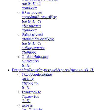
του Θ. Π. σε
περιοδικά
Ηλεκτρονικά
περιοδικά
Συνεντεύξεις
του Θ. Π. σε
ηλεκτρονικά
περιοδικά
Ραδιοφωνικοί
σταθμοί
Συνεντεύξεις
του Θ. Π. σε
ραδιοφωνικούς
σταθμούς
Ομιλίες
Διάφορες
ομιλίες του
Θ. Π.
Για μελέτη
Στοιχεία για τη μελέτη του έργου του Θ. Π.
Γλωσσάρι
Βοήθημα
για τους
στίχους του
Θ. Π.
Έναστρον
Το
σύμπαν του
Θ. Π.
Ξέρετε
ότι...
Στοιχεία