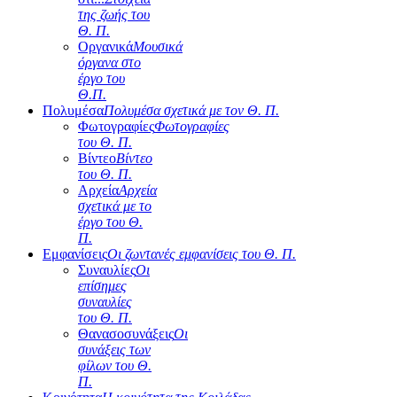
της ζωής του
Θ. Π.
Οργανικά
Μουσικά
όργανα στο
έργο του
Θ.Π.
Πολυμέσα
Πολυμέσα σχετικά με τον Θ. Π.
Φωτογραφίες
Φωτογραφίες
του Θ. Π.
Βίντεο
Βίντεο
του Θ. Π.
Αρχεία
Αρχεία
σχετικά με το
έργο του Θ.
Π.
Εμφανίσεις
Οι ζωντανές εμφανίσεις του Θ. Π.
Συναυλίες
Οι
επίσημες
συναυλίες
του Θ. Π.
Θανασοσυνάξεις
Οι
συνάξεις των
φίλων του Θ.
Π.