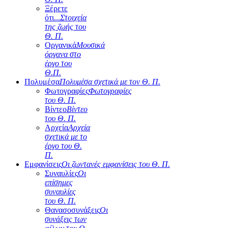
Ξέρετε
ότι...
Στοιχεία
της ζωής του
Θ. Π.
Οργανικά
Μουσικά
όργανα στο
έργο του
Θ.Π.
Πολυμέσα
Πολυμέσα σχετικά με τον Θ. Π.
Φωτογραφίες
Φωτογραφίες
του Θ. Π.
Βίντεο
Βίντεο
του Θ. Π.
Αρχεία
Αρχεία
σχετικά με το
έργο του Θ.
Π.
Εμφανίσεις
Οι ζωντανές εμφανίσεις του Θ. Π.
Συναυλίες
Οι
επίσημες
συναυλίες
του Θ. Π.
Θανασοσυνάξεις
Οι
συνάξεις των