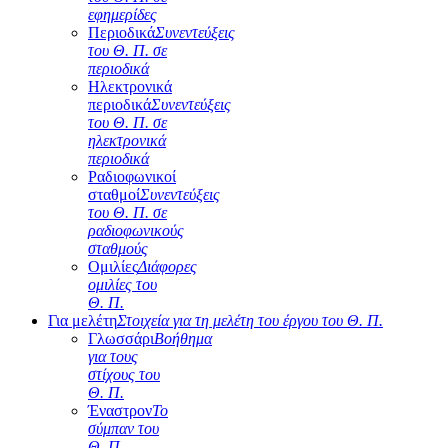
εφημερίδες
Περιοδικά
Συνεντεύξεις
του Θ. Π. σε
περιοδικά
Ηλεκτρονικά
περιοδικά
Συνεντεύξεις
του Θ. Π. σε
ηλεκτρονικά
περιοδικά
Ραδιοφωνικοί
σταθμοί
Συνεντεύξεις
του Θ. Π. σε
ραδιοφωνικούς
σταθμούς
Ομιλίες
Διάφορες
ομιλίες του
Θ. Π.
Για μελέτη
Στοιχεία για τη μελέτη του έργου του Θ. Π.
Γλωσσάρι
Βοήθημα
για τους
στίχους του
Θ. Π.
Έναστρον
Το
σύμπαν του
Θ. Π.