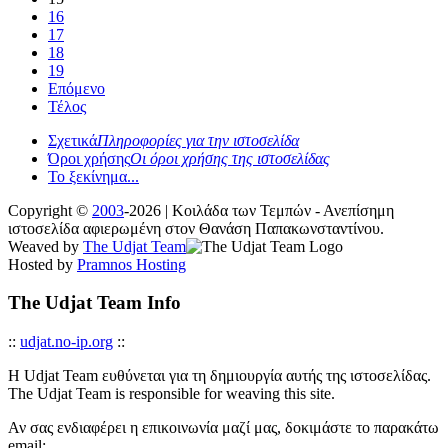
16
17
18
19
Επόμενο
Τέλος
Σχετικά
Πληροφορίες για την ιστοσελίδα
Όροι χρήσης
Οι όροι χρήσης της ιστοσελίδας
Το ξεκίνημα...
Copyright ©
2003
-2026 | Κοιλάδα των Τεμπών - Ανεπίσημη
ιστοσελίδα αφιερωμένη στον Θανάση Παπακωνσταντίνου.
Weaved by
The Udjat Team
Hosted by
Pramnos Hosting
The Udjat Team Info
::
udjat.no-ip.org
::
Η Udjat Team ευθύνεται για τη δημιουργία αυτής της ιστοσελίδας.
The Udjat Team is responsible for weaving this site.
Αν σας ενδιαφέρει η επικοινωνία μαζί μας, δοκιμάστε το παρακάτω
email: