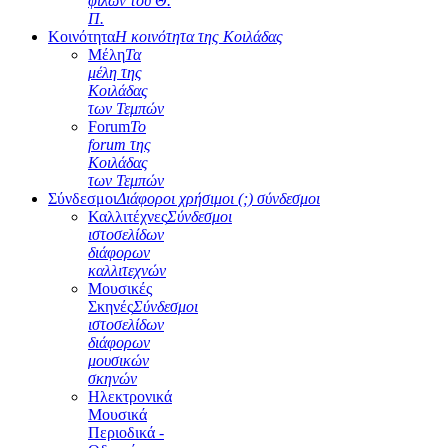
φίλων του Θ.
Π.
Κοινότητα
Η κοινότητα της Κοιλάδας
Μέλη
Τα
μέλη της
Κοιλάδας
των Τεμπών
Forum
Το
forum της
Κοιλάδας
των Τεμπών
Σύνδεσμοι
Διάφοροι χρήσιμοι (;) σύνδεσμοι
Καλλιτέχνες
Σύνδεσμοι
ιστοσελίδων
διάφορων
καλλιτεχνών
Μουσικές
Σκηνές
Σύνδεσμοι
ιστοσελίδων
διάφορων
μουσικών
σκηνών
Ηλεκτρονικά
Μουσικά
Περιοδικά -