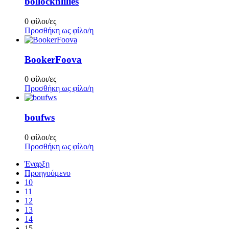
bollocknlilies
0 φίλοι/ες
Προσθήκη ως φίλο/η
BookerFoova
0 φίλοι/ες
Προσθήκη ως φίλο/η
boufws
0 φίλοι/ες
Προσθήκη ως φίλο/η
Έναρξη
Προηγούμενο
10
11
12
13
14
15