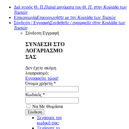
Διά χειρός Θ. Π.
Παλιά μηνύματα του Θ. Π. στην Κοιλάδα των
Τεμπών
Επικοινωνία
Επικοινωνήστε με την Κοιλάδα των Τεμπών
Σύνδεση / Εγγραφή
Συνδεθείτε / εγγραφείτε στην Κοιλάδα των
Τεμπών
Σύνδεση
Εγγραφή
ΣΥΝΔΕΣΗ ΣΤΟ
ΛΟΓΑΡΙΑΣΜΟ
ΣΑΣ
Δεν έχετε ακόμη
λογαριασμό;
Εγγραφείτε τώρα!
Όνομα χρήστη *
Κωδικός *
Να Με Θυμάσαι
Ξεχάσατε τον
κωδικό σας;
Ξεχάσατε το