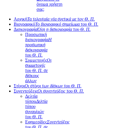
όνομα χρήστη
σας;
Αρχική
Τα τελευταία νέα σχετικά με τον Θ. Π.
Βιογραφικό
Το βιογραφικό σημείωμα του Θ. Π.
Δισκογραφία
Όλη η δισκογραφία του Θ. Π.
Προσωπική
δισκογραφία
Η
προσωπική
δισκογραφία
του Θ. Π.
Συμμετοχές
Οι
συμμετοχές
του Θ. Π. σε
δίσκους
άλλων
Στίχοι
Οι στίχοι των δίσκων του Θ. Π.
Συνεντεύξεις
Οι συνεντεύξεις του Θ. Π.
Δελτία
τύπου
Δελτία
τύπου
συναυλιών
του Θ. Π.
Εφημερίδες
Συνεντεύξεις
του Θ. Π. σε