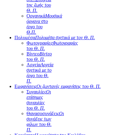
της ζωής του
Θ. Π.
Οργανικά
Μουσικά
όργανα στο
έργο του
Θ.Π.
Πολυμέσα
Πολυμέσα σχετικά με τον Θ. Π.
Φωτογραφίες
Φωτογραφίες
του Θ. Π.
Βίντεο
Βίντεο
του Θ. Π.
Αρχεία
Αρχεία
σχετικά με το
έργο του Θ.
Π.
Εμφανίσεις
Οι ζωντανές εμφανίσεις του Θ. Π.
Συναυλίες
Οι
επίσημες
συναυλίες
του Θ. Π.
Θανασοσυνάξεις
Οι
συνάξεις των
φίλων του Θ.
Π.