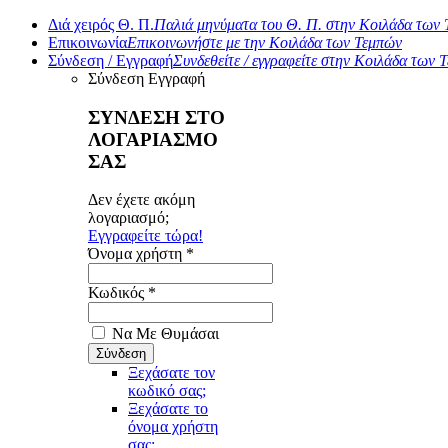
Διά χειρός Θ. Π.
Παλιά μηνύματα του Θ. Π. στην Κοιλάδα των
Επικοινωνία
Επικοινωνήστε με την Κοιλάδα των Τεμπών
Σύνδεση / Εγγραφή
Συνδεθείτε / εγγραφείτε στην Κοιλάδα των 
Σύνδεση
Εγγραφή
ΣΥΝΔΕΣΗ ΣΤΟ
ΛΟΓΑΡΙΑΣΜΟ
ΣΑΣ
Δεν έχετε ακόμη
λογαριασμό;
Εγγραφείτε τώρα!
Όνομα χρήστη *
Κωδικός *
Να Με Θυμάσαι
Ξεχάσατε τον
κωδικό σας;
Ξεχάσατε το
όνομα χρήστη
σας;