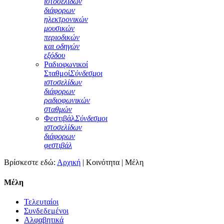
ιστοσελίδων
διάφορων
ηλεκτρονικών
μουσικών
περιοδικών
και οδηγών
εξόδου
Ραδιοφωνικοί
Σταθμοί
Σύνδεσμοι
ιστοσελίδων
διάφορων
ραδιοφωνικών
σταθμών
Φεστιβάλ
Σύνδεσμοι
ιστοσελίδων
διάφορων
φεστιβάλ
Βρίσκεστε εδώ:
Αρχική
|
Κοινότητα
|
Μέλη
Μέλη
Τελευταίοι
Συνδεδεμένοι
Αλφαβητικά