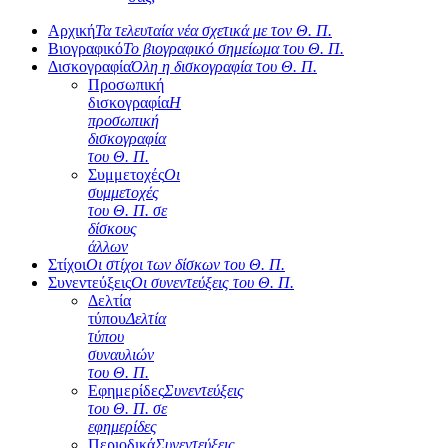
Αρχική
Τα τελευταία νέα σχετικά με τον Θ. Π.
Βιογραφικό
Το βιογραφικό σημείωμα του Θ. Π.
Δισκογραφία
Όλη η δισκογραφία του Θ. Π.
Προσωπική
δισκογραφία
Η
προσωπική
δισκογραφία
του Θ. Π.
Συμμετοχές
Οι
συμμετοχές
του Θ. Π. σε
δίσκους
άλλων
Στίχοι
Οι στίχοι των δίσκων του Θ. Π.
Συνεντεύξεις
Οι συνεντεύξεις του Θ. Π.
Δελτία
τύπου
Δελτία
τύπου
συναυλιών
του Θ. Π.
Εφημερίδες
Συνεντεύξεις
του Θ. Π. σε
εφημερίδες
Περιοδικά
Συνεντεύξεις