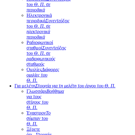
του Θ. Π. σε
περιοδικά
Ηλεκτρονικά
περιοδικά
Συνεντεύξεις
του Θ. Π. σε
ηλεκτρονικά
περιοδικά
Ραδιοφωνικοί
σταθμοί
Συνεντεύξεις
του Θ. Π. σε
ραδιοφωνικούς
σταθμούς
Ομιλίες
Διάφορες
ομιλίες του
Θ. Π.
Για μελέτη
Στοιχεία για τη μελέτη του έργου του Θ. Π.
Γλωσσάρι
Βοήθημα
για τους
στίχους του
Θ. Π.
Έναστρον
Το
σύμπαν του
Θ. Π.
Ξέρετε
ότι...
Στοιχεία