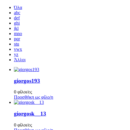
Όλα
abc
def
ghi
jkl
mno
pqr
stu
vwx
yz
Άλλοι
giorgos193
0 φίλοι/ες
Προσθήκη ως φίλο/η
giorgosk__13
0 φίλοι/ες