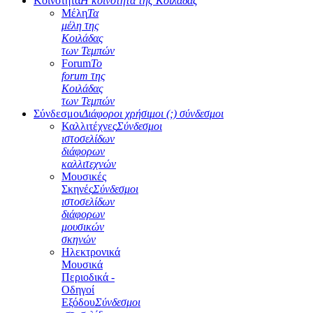
Κοινότητα
Η κοινότητα της Κοιλάδας
Μέλη
Τα
μέλη της
Κοιλάδας
των Τεμπών
Forum
Το
forum της
Κοιλάδας
των Τεμπών
Σύνδεσμοι
Διάφοροι χρήσιμοι (;) σύνδεσμοι
Καλλιτέχνες
Σύνδεσμοι
ιστοσελίδων
διάφορων
καλλιτεχνών
Μουσικές
Σκηνές
Σύνδεσμοι
ιστοσελίδων
διάφορων
μουσικών
σκηνών
Ηλεκτρονικά
Μουσικά
Περιοδικά -
Οδηγοί
Εξόδου
Σύνδεσμοι