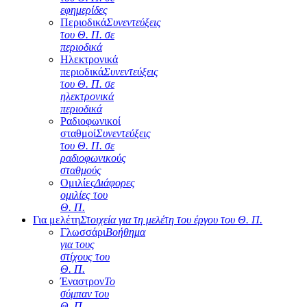
εφημερίδες
Περιοδικά
Συνεντεύξεις
του Θ. Π. σε
περιοδικά
Ηλεκτρονικά
περιοδικά
Συνεντεύξεις
του Θ. Π. σε
ηλεκτρονικά
περιοδικά
Ραδιοφωνικοί
σταθμοί
Συνεντεύξεις
του Θ. Π. σε
ραδιοφωνικούς
σταθμούς
Ομιλίες
Διάφορες
ομιλίες του
Θ. Π.
Για μελέτη
Στοιχεία για τη μελέτη του έργου του Θ. Π.
Γλωσσάρι
Βοήθημα
για τους
στίχους του
Θ. Π.
Έναστρον
Το
σύμπαν του
Θ. Π.