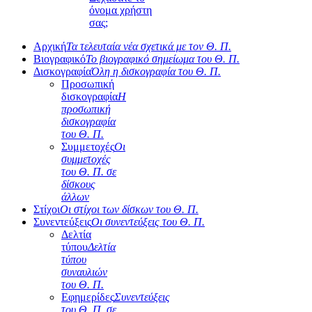
όνομα χρήστη
σας;
Αρχική
Τα τελευταία νέα σχετικά με τον Θ. Π.
Βιογραφικό
Το βιογραφικό σημείωμα του Θ. Π.
Δισκογραφία
Όλη η δισκογραφία του Θ. Π.
Προσωπική
δισκογραφία
Η
προσωπική
δισκογραφία
του Θ. Π.
Συμμετοχές
Οι
συμμετοχές
του Θ. Π. σε
δίσκους
άλλων
Στίχοι
Οι στίχοι των δίσκων του Θ. Π.
Συνεντεύξεις
Οι συνεντεύξεις του Θ. Π.
Δελτία
τύπου
Δελτία
τύπου
συναυλιών
του Θ. Π.
Εφημερίδες
Συνεντεύξεις
του Θ. Π. σε