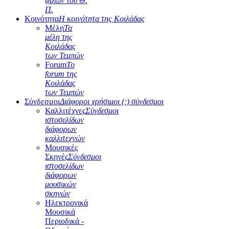
φίλων του Θ.
Π.
Κοινότητα
Η κοινότητα της Κοιλάδας
Μέλη
Τα
μέλη της
Κοιλάδας
των Τεμπών
Forum
Το
forum της
Κοιλάδας
των Τεμπών
Σύνδεσμοι
Διάφοροι χρήσιμοι (;) σύνδεσμοι
Καλλιτέχνες
Σύνδεσμοι
ιστοσελίδων
διάφορων
καλλιτεχνών
Μουσικές
Σκηνές
Σύνδεσμοι
ιστοσελίδων
διάφορων
μουσικών
σκηνών
Ηλεκτρονικά
Μουσικά
Περιοδικά -