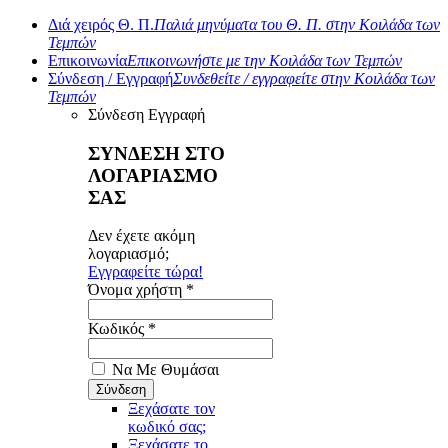
Διά χειρός Θ. Π.
Παλιά μηνύματα του Θ. Π. στην Κοιλάδα των
Τεμπών
Επικοινωνία
Επικοινωνήστε με την Κοιλάδα των Τεμπών
Σύνδεση / Εγγραφή
Συνδεθείτε / εγγραφείτε στην Κοιλάδα των
Τεμπών
Σύνδεση
Εγγραφή
ΣΥΝΔΕΣΗ ΣΤΟ
ΛΟΓΑΡΙΑΣΜΟ
ΣΑΣ
Δεν έχετε ακόμη
λογαριασμό;
Εγγραφείτε τώρα!
Όνομα χρήστη *
Κωδικός *
Να Με Θυμάσαι
Ξεχάσατε τον
κωδικό σας;
Ξεχάσατε το