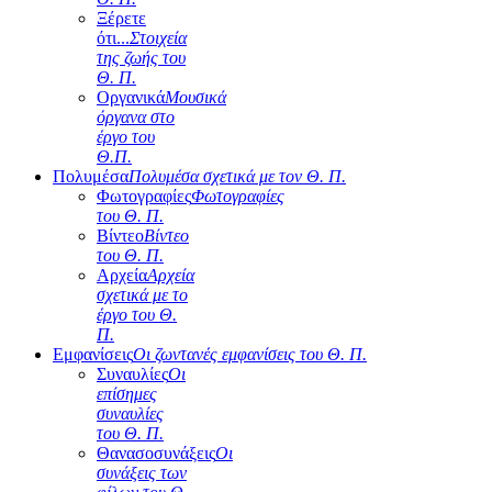
Ξέρετε
ότι...
Στοιχεία
της ζωής του
Θ. Π.
Οργανικά
Μουσικά
όργανα στο
έργο του
Θ.Π.
Πολυμέσα
Πολυμέσα σχετικά με τον Θ. Π.
Φωτογραφίες
Φωτογραφίες
του Θ. Π.
Βίντεο
Βίντεο
του Θ. Π.
Αρχεία
Αρχεία
σχετικά με το
έργο του Θ.
Π.
Εμφανίσεις
Οι ζωντανές εμφανίσεις του Θ. Π.
Συναυλίες
Οι
επίσημες
συναυλίες
του Θ. Π.
Θανασοσυνάξεις
Οι
συνάξεις των