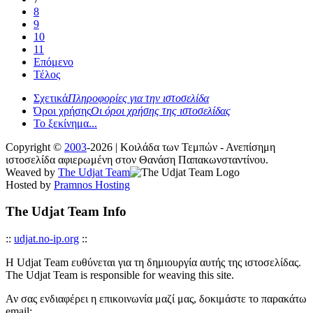
8
9
10
11
Επόμενο
Τέλος
Σχετικά
Πληροφορίες για την ιστοσελίδα
Όροι χρήσης
Οι όροι χρήσης της ιστοσελίδας
Το ξεκίνημα...
Copyright ©
2003
-2026 | Κοιλάδα των Τεμπών - Ανεπίσημη
ιστοσελίδα αφιερωμένη στον Θανάση Παπακωνσταντίνου.
Weaved by
The Udjat Team
Hosted by
Pramnos Hosting
The Udjat Team Info
::
udjat.no-ip.org
::
Η Udjat Team ευθύνεται για τη δημιουργία αυτής της ιστοσελίδας.
The Udjat Team is responsible for weaving this site.
Αν σας ενδιαφέρει η επικοινωνία μαζί μας, δοκιμάστε το παρακάτω
email: