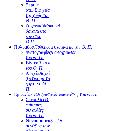
Ξέρετε
ότι...
Στοιχεία
της ζωής του
Θ. Π.
Οργανικά
Μουσικά
όργανα στο
έργο του
Θ.Π.
Πολυμέσα
Πολυμέσα σχετικά με τον Θ. Π.
Φωτογραφίες
Φωτογραφίες
του Θ. Π.
Βίντεο
Βίντεο
του Θ. Π.
Αρχεία
Αρχεία
σχετικά με το
έργο του Θ.
Π.
Εμφανίσεις
Οι ζωντανές εμφανίσεις του Θ. Π.
Συναυλίες
Οι
επίσημες
συναυλίες
του Θ. Π.
Θανασοσυνάξεις
Οι
συνάξεις των