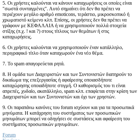
5. Οι χρήστες καλούνται να κάνουν καταχωρήσεις οι οποίες είναι
"σωστά συνταγμένες". Αυτό σημαίνει ότι δεν θα πρέπει να
περιέχουν μεγάλο αριθμό emoticons, τεράστιο, μικροσκοπικό ή
χρωματιστό κείμενο κλπ. Επίσης, οι χρήστες δεν θα πρέπει να
γράφουν με ΚΕΦΑΛΑΙΑ ή να χρησιμοποιούν πολλά στοιχεία
στίξης (π.χ. ! και ?) στους τίτλους των θεμάτων ή στις
καταχωρήσεις.
6. Οι χρήστες καλούνται να χρησιμοποιούν έναν κατάλληλο,
περιγραφικό τίτλο όταν καταχωρούν ένα νέο θέμα.
7. Το spam απαγορεύεται ρητά.
8. Η ομάδα των Διαχειριστών και των Συντονιστών διατηρούν το
δικαίωμα της επεξεργασίας ή αφαίρεσης οποιασδήποτε
καταχώρησης οποιαδήποτε στιγμή. Ο καθορισμός του τι είναι
απρεπές, χυδαίο, ακατάλληλο, spam κλπ. επαφίεται στην κρίση των
Διαχειριστών και των Συντονιστών και όχι των χρηστών.
9. Οι παραπάνω κανόνες του forum ισχύουν και για τα προσωπικά
μηνύματα. Η κατάχρηση του συστήματος των προσωπικών
μηνυμάτων μπορεί να οδηγήσει σε συστάσεις και αφαίρεση του
συστήματος προσωπικών μηνυμάτων.
Forum