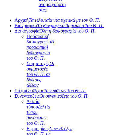
όνομα χρήστη
σας;
Αρχική
Τα τελευταία νέα σχετικά με τον Θ. Π.
Βιογραφικό
Το βιογραφικό σημείωμα του Θ. Π.
Δισκογραφία
Όλη η δισκογραφία του Θ. Π.
Προσωπική
δισκογραφία
Η
προσωπική
δισκογραφία
του Θ. Π.
Συμμετοχές
Οι
συμμετοχές
του Θ. Π. σε
δίσκους
άλλων
Στίχοι
Οι στίχοι των δίσκων του Θ. Π.
Συνεντεύξεις
Οι συνεντεύξεις του Θ. Π.
Δελτία
τύπου
Δελτία
τύπου
συναυλιών
του Θ. Π.
Εφημερίδες
Συνεντεύξεις
του Θ. Π. σε