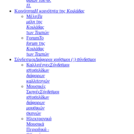
φίλων του Θ.
Π.
Κοινότητα
Η κοινότητα της Κοιλάδας
Μέλη
Τα
μέλη της
Κοιλάδας
των Τεμπών
Forum
Το
forum της
Κοιλάδας
των Τεμπών
Σύνδεσμοι
Διάφοροι χρήσιμοι (;) σύνδεσμοι
Καλλιτέχνες
Σύνδεσμοι
ιστοσελίδων
διάφορων
καλλιτεχνών
Μουσικές
Σκηνές
Σύνδεσμοι
ιστοσελίδων
διάφορων
μουσικών
σκηνών
Ηλεκτρονικά
Μουσικά
Περιοδικά -