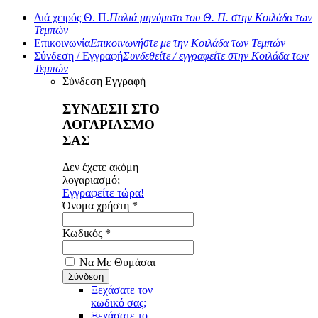
Διά χειρός Θ. Π.
Παλιά μηνύματα του Θ. Π. στην Κοιλάδα των
Τεμπών
Επικοινωνία
Επικοινωνήστε με την Κοιλάδα των Τεμπών
Σύνδεση / Εγγραφή
Συνδεθείτε / εγγραφείτε στην Κοιλάδα των
Τεμπών
Σύνδεση
Εγγραφή
ΣΥΝΔΕΣΗ ΣΤΟ
ΛΟΓΑΡΙΑΣΜΟ
ΣΑΣ
Δεν έχετε ακόμη
λογαριασμό;
Εγγραφείτε τώρα!
Όνομα χρήστη *
Κωδικός *
Να Με Θυμάσαι
Ξεχάσατε τον
κωδικό σας;
Ξεχάσατε το