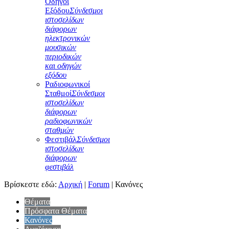
Οδηγοί
Εξόδου
Σύνδεσμοι
ιστοσελίδων
διάφορων
ηλεκτρονικών
μουσικών
περιοδικών
και οδηγών
εξόδου
Ραδιοφωνικοί
Σταθμοί
Σύνδεσμοι
ιστοσελίδων
διάφορων
ραδιοφωνικών
σταθμών
Φεστιβάλ
Σύνδεσμοι
ιστοσελίδων
διάφορων
φεστιβάλ
Βρίσκεστε εδώ:
Αρχική
|
Forum
|
Κανόνες
Θέματα
Πρόσφατα Θέματα
Κανόνες