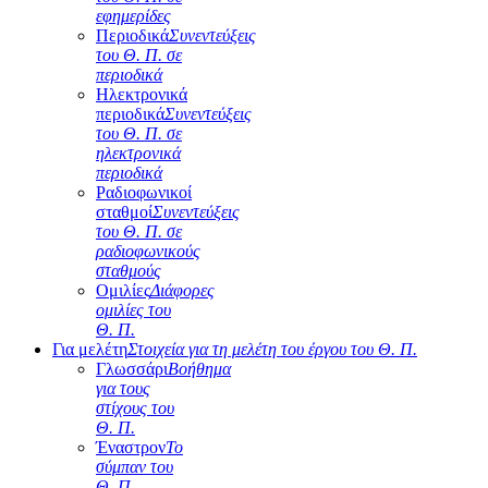
εφημερίδες
Περιοδικά
Συνεντεύξεις
του Θ. Π. σε
περιοδικά
Ηλεκτρονικά
περιοδικά
Συνεντεύξεις
του Θ. Π. σε
ηλεκτρονικά
περιοδικά
Ραδιοφωνικοί
σταθμοί
Συνεντεύξεις
του Θ. Π. σε
ραδιοφωνικούς
σταθμούς
Ομιλίες
Διάφορες
ομιλίες του
Θ. Π.
Για μελέτη
Στοιχεία για τη μελέτη του έργου του Θ. Π.
Γλωσσάρι
Βοήθημα
για τους
στίχους του
Θ. Π.
Έναστρον
Το
σύμπαν του
Θ. Π.