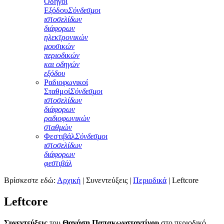
Οδηγοί
Εξόδου
Σύνδεσμοι
ιστοσελίδων
διάφορων
ηλεκτρονικών
μουσικών
περιοδικών
και οδηγών
εξόδου
Ραδιοφωνικοί
Σταθμοί
Σύνδεσμοι
ιστοσελίδων
διάφορων
ραδιοφωνικών
σταθμών
Φεστιβάλ
Σύνδεσμοι
ιστοσελίδων
διάφορων
φεστιβάλ
Βρίσκεστε εδώ:
Αρχική
|
Συνεντεύξεις
|
Περιοδικά
|
Leftcore
Leftcore
Συνεντεύξεις
του
Θανάση Παπακωνσταντίνου
στο περιοδικό