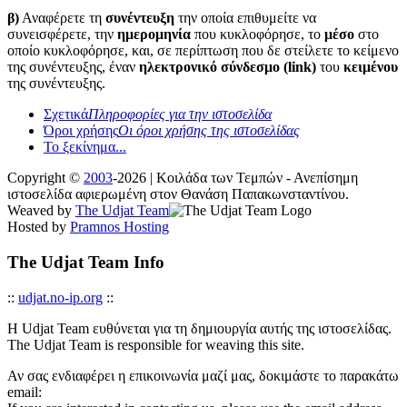
β)
Αναφέρετε τη
συνέντευξη
την οποία επιθυμείτε να
συνεισφέρετε, την
ημερομηνία
που κυκλοφόρησε, το
μέσο
στο
οποίο κυκλοφόρησε, και, σε περίπτωση που δε στείλετε το κείμενο
της συνέντευξης, έναν
ηλεκτρονικό σύνδεσμο (link)
του
κειμένου
της συνέντευξης.
Σχετικά
Πληροφορίες για την ιστοσελίδα
Όροι χρήσης
Οι όροι χρήσης της ιστοσελίδας
Το ξεκίνημα...
Copyright ©
2003
-2026 | Κοιλάδα των Τεμπών - Ανεπίσημη
ιστοσελίδα αφιερωμένη στον Θανάση Παπακωνσταντίνου.
Weaved by
The Udjat Team
Hosted by
Pramnos Hosting
The Udjat Team Info
::
udjat.no-ip.org
::
Η Udjat Team ευθύνεται για τη δημιουργία αυτής της ιστοσελίδας.
The Udjat Team is responsible for weaving this site.
Αν σας ενδιαφέρει η επικοινωνία μαζί μας, δοκιμάστε το παρακάτω
email: