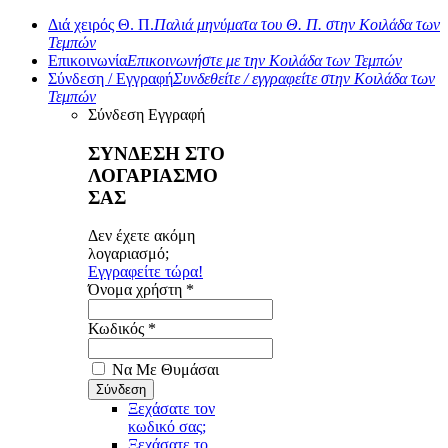
Διά χειρός Θ. Π.
Παλιά μηνύματα του Θ. Π. στην Κοιλάδα των
Τεμπών
Επικοινωνία
Επικοινωνήστε με την Κοιλάδα των Τεμπών
Σύνδεση / Εγγραφή
Συνδεθείτε / εγγραφείτε στην Κοιλάδα των
Τεμπών
Σύνδεση
Εγγραφή
ΣΥΝΔΕΣΗ ΣΤΟ
ΛΟΓΑΡΙΑΣΜΟ
ΣΑΣ
Δεν έχετε ακόμη
λογαριασμό;
Εγγραφείτε τώρα!
Όνομα χρήστη *
Κωδικός *
Να Με Θυμάσαι
Ξεχάσατε τον
κωδικό σας;
Ξεχάσατε το