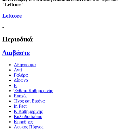
"Leftcore"
Leftcore
-
Περιοδικά
Διαβάστε
Αθηνόραμα
Αντί
Γαλέρα
Δίφωνο
Ε
Ένθετο Καθημερινής
Εποχές
Ήχος και Εικόνα
In Fact
Κ Καθημερινής
Καλειδοσκόπιο
Κηρήθρες
Λευκός Πύργος