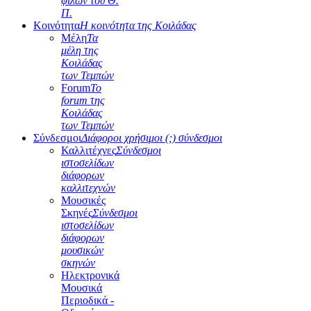
φίλων του Θ.
Π.
Κοινότητα
Η κοινότητα της Κοιλάδας
Μέλη
Τα
μέλη της
Κοιλάδας
των Τεμπών
Forum
Το
forum της
Κοιλάδας
των Τεμπών
Σύνδεσμοι
Διάφοροι χρήσιμοι (;) σύνδεσμοι
Καλλιτέχνες
Σύνδεσμοι
ιστοσελίδων
διάφορων
καλλιτεχνών
Μουσικές
Σκηνές
Σύνδεσμοι
ιστοσελίδων
διάφορων
μουσικών
σκηνών
Ηλεκτρονικά
Μουσικά
Περιοδικά -