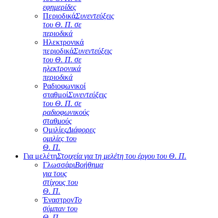
εφημερίδες
Περιοδικά
Συνεντεύξεις
του Θ. Π. σε
περιοδικά
Ηλεκτρονικά
περιοδικά
Συνεντεύξεις
του Θ. Π. σε
ηλεκτρονικά
περιοδικά
Ραδιοφωνικοί
σταθμοί
Συνεντεύξεις
του Θ. Π. σε
ραδιοφωνικούς
σταθμούς
Ομιλίες
Διάφορες
ομιλίες του
Θ. Π.
Για μελέτη
Στοιχεία για τη μελέτη του έργου του Θ. Π.
Γλωσσάρι
Βοήθημα
για τους
στίχους του
Θ. Π.
Έναστρον
Το
σύμπαν του
Θ. Π.