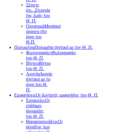
Ξέρετε
ότι...
Στοιχεία
της ζωής του
Θ. Π.
Οργανικά
Μουσικά
όργανα στο
έργο του
Θ.Π.
Πολυμέσα
Πολυμέσα σχετικά με τον Θ. Π.
Φωτογραφίες
Φωτογραφίες
του Θ. Π.
Βίντεο
Βίντεο
του Θ. Π.
Αρχεία
Αρχεία
σχετικά με το
έργο του Θ.
Π.
Εμφανίσεις
Οι ζωντανές εμφανίσεις του Θ. Π.
Συναυλίες
Οι
επίσημες
συναυλίες
του Θ. Π.
Θανασοσυνάξεις
Οι
συνάξεις των