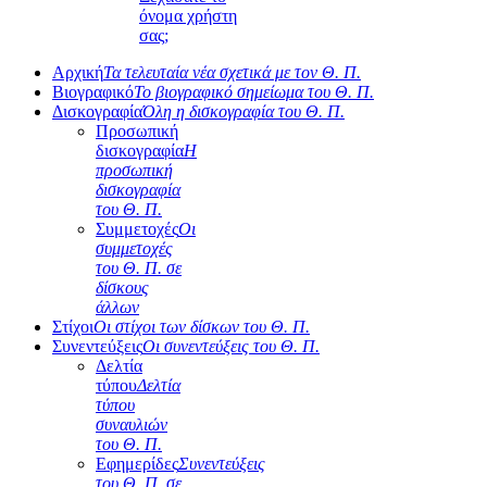
όνομα χρήστη
σας;
Αρχική
Τα τελευταία νέα σχετικά με τον Θ. Π.
Βιογραφικό
Το βιογραφικό σημείωμα του Θ. Π.
Δισκογραφία
Όλη η δισκογραφία του Θ. Π.
Προσωπική
δισκογραφία
Η
προσωπική
δισκογραφία
του Θ. Π.
Συμμετοχές
Οι
συμμετοχές
του Θ. Π. σε
δίσκους
άλλων
Στίχοι
Οι στίχοι των δίσκων του Θ. Π.
Συνεντεύξεις
Οι συνεντεύξεις του Θ. Π.
Δελτία
τύπου
Δελτία
τύπου
συναυλιών
του Θ. Π.
Εφημερίδες
Συνεντεύξεις
του Θ. Π. σε