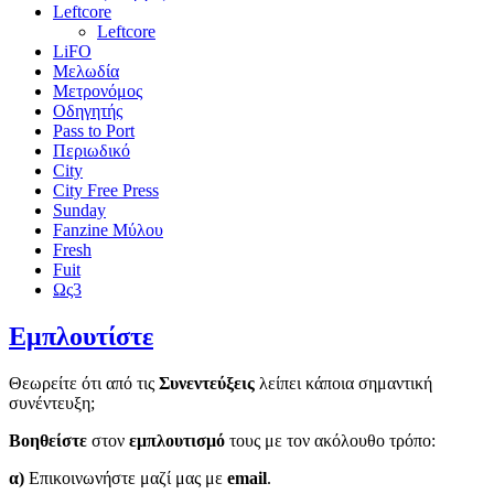
Leftcore
Leftcore
LiFO
Μελωδία
Μετρονόμος
Οδηγητής
Pass to Port
Περιωδικό
City
City Free Press
Sunday
Fanzine Μύλου
Fresh
Fuit
Ως3
Εμπλουτίστε
Θεωρείτε ότι από τις
Συνεντεύξεις
λείπει κάποια σημαντική
συνέντευξη;
Βοηθείστε
στον
εμπλουτισμό
τους με τον ακόλουθο τρόπο:
α)
Επικοινωνήστε μαζί μας με
email
.