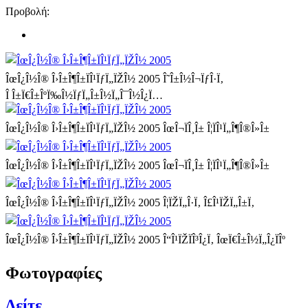
Προβολή:
ÎœÎ¿Î½Î® Î›Î±Î¶Î±ÏÎ¹ÏƒÏ„ÏŽÎ½ 2005
Î˜Î±Î½Î¬ÏƒÎ·Ï‚
Î Î±Ï€Î±ÎºÏ‰Î½ÏƒÏ„Î±Î½Ï„Î¯Î½Î¿Ï…
ÎœÎ¿Î½Î® Î›Î±Î¶Î±ÏÎ¹ÏƒÏ„ÏŽÎ½ 2005
ÎœÎ¬ÏÎ¸Î± Î¦ÏÎ¹Ï„Î¶Î®Î»Î±
ÎœÎ¿Î½Î® Î›Î±Î¶Î±ÏÎ¹ÏƒÏ„ÏŽÎ½ 2005
ÎœÎ¬ÏÎ¸Î± Î¦ÏÎ¹Ï„Î¶Î®Î»Î±
ÎœÎ¿Î½Î® Î›Î±Î¶Î±ÏÎ¹ÏƒÏ„ÏŽÎ½ 2005
Î¦ÏŽÏ„Î·Ï‚ Î£Î¹ÏŽÏ„Î±Ï‚
ÎœÎ¿Î½Î® Î›Î±Î¶Î±ÏÎ¹ÏƒÏ„ÏŽÎ½ 2005
Î“Î¹ÏŽÏÎ³Î¿Ï‚ ÎœÏ€Î±Î½Ï„Î¿ÏÎº
Φωτογραφίες
Δείτε