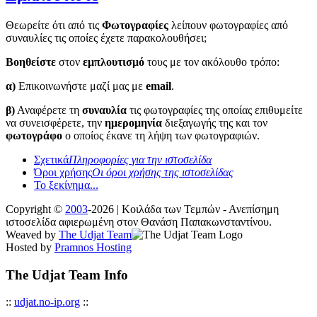
Θεωρείτε ότι από τις
Φωτογραφίες
λείπουν φωτογραφίες από
συναυλίες τις οποίες έχετε παρακολουθήσει;
Βοηθείστε
στον
εμπλουτισμό
τους με τον ακόλουθο τρόπο:
α)
Επικοινωνήστε μαζί μας με
email
.
β)
Αναφέρετε τη
συναυλία
τις φωτογραφίες της οποίας επιθυμείτε
να συνεισφέρετε, την
ημερομηνία
διεξαγωγής της και τον
φωτογράφο
ο οποίος έκανε τη λήψη των φωτογραφιών.
Σχετικά
Πληροφορίες για την ιστοσελίδα
Όροι χρήσης
Οι όροι χρήσης της ιστοσελίδας
Το ξεκίνημα...
Copyright ©
2003
-2026 | Κοιλάδα των Τεμπών - Ανεπίσημη
ιστοσελίδα αφιερωμένη στον Θανάση Παπακωνσταντίνου.
Weaved by
The Udjat Team
Hosted by
Pramnos Hosting
The Udjat Team Info
::
udjat.no-ip.org
::