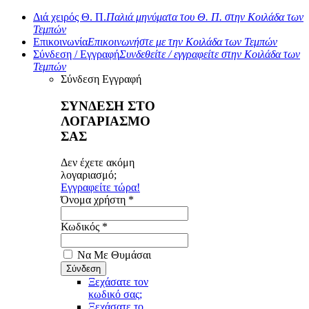
Διά χειρός Θ. Π.
Παλιά μηνύματα του Θ. Π. στην Κοιλάδα των
Τεμπών
Επικοινωνία
Επικοινωνήστε με την Κοιλάδα των Τεμπών
Σύνδεση / Εγγραφή
Συνδεθείτε / εγγραφείτε στην Κοιλάδα των
Τεμπών
Σύνδεση
Εγγραφή
ΣΥΝΔΕΣΗ ΣΤΟ
ΛΟΓΑΡΙΑΣΜΟ
ΣΑΣ
Δεν έχετε ακόμη
λογαριασμό;
Εγγραφείτε τώρα!
Όνομα χρήστη *
Κωδικός *
Να Με Θυμάσαι
Ξεχάσατε τον
κωδικό σας;
Ξεχάσατε το