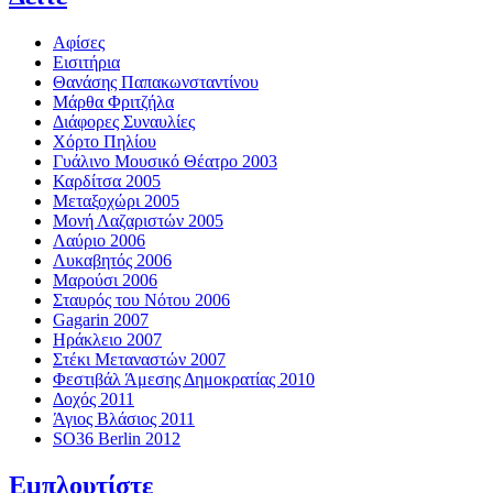
Αφίσες
Εισιτήρια
Θανάσης Παπακωνσταντίνου
Μάρθα Φριτζήλα
Διάφορες Συναυλίες
Χόρτο Πηλίου
Γυάλινο Μουσικό Θέατρο 2003
Καρδίτσα 2005
Μεταξοχώρι 2005
Μονή Λαζαριστών 2005
Λαύριο 2006
Λυκαβητός 2006
Μαρούσι 2006
Σταυρός του Νότου 2006
Gagarin 2007
Ηράκλειο 2007
Στέκι Μεταναστών 2007
Φεστιβάλ Άμεσης Δημοκρατίας 2010
Δοχός 2011
Άγιος Βλάσιος 2011
SO36 Berlin 2012
Εμπλουτίστε