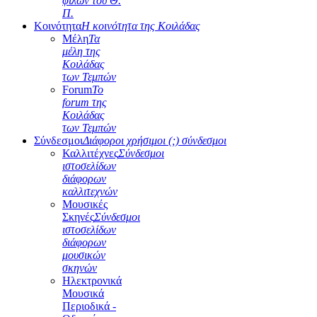
φίλων του Θ.
Π.
Κοινότητα
Η κοινότητα της Κοιλάδας
Μέλη
Τα
μέλη της
Κοιλάδας
των Τεμπών
Forum
Το
forum της
Κοιλάδας
των Τεμπών
Σύνδεσμοι
Διάφοροι χρήσιμοι (;) σύνδεσμοι
Καλλιτέχνες
Σύνδεσμοι
ιστοσελίδων
διάφορων
καλλιτεχνών
Μουσικές
Σκηνές
Σύνδεσμοι
ιστοσελίδων
διάφορων
μουσικών
σκηνών
Ηλεκτρονικά
Μουσικά
Περιοδικά -