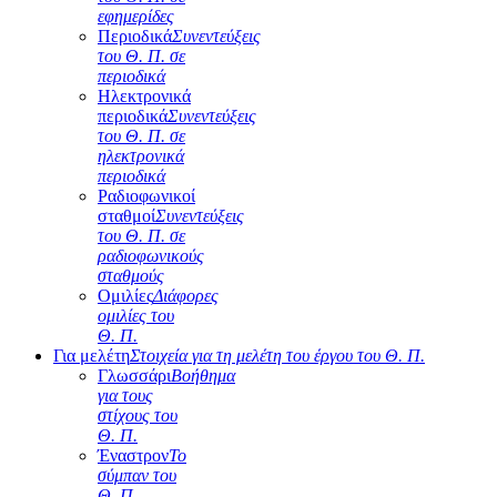
εφημερίδες
Περιοδικά
Συνεντεύξεις
του Θ. Π. σε
περιοδικά
Ηλεκτρονικά
περιοδικά
Συνεντεύξεις
του Θ. Π. σε
ηλεκτρονικά
περιοδικά
Ραδιοφωνικοί
σταθμοί
Συνεντεύξεις
του Θ. Π. σε
ραδιοφωνικούς
σταθμούς
Ομιλίες
Διάφορες
ομιλίες του
Θ. Π.
Για μελέτη
Στοιχεία για τη μελέτη του έργου του Θ. Π.
Γλωσσάρι
Βοήθημα
για τους
στίχους του
Θ. Π.
Έναστρον
Το
σύμπαν του
Θ. Π.