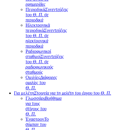
εφημερίδες
Περιοδικά
Συνεντεύξεις
του Θ. Π. σε
περιοδικά
Ηλεκτρονικά
περιοδικά
Συνεντεύξεις
του Θ. Π. σε
ηλεκτρονικά
περιοδικά
Ραδιοφωνικοί
σταθμοί
Συνεντεύξεις
του Θ. Π. σε
ραδιοφωνικούς
σταθμούς
Ομιλίες
Διάφορες
ομιλίες του
Θ. Π.
Για μελέτη
Στοιχεία για τη μελέτη του έργου του Θ. Π.
Γλωσσάρι
Βοήθημα
για τους
στίχους του
Θ. Π.
Έναστρον
Το
σύμπαν του
Θ. Π.