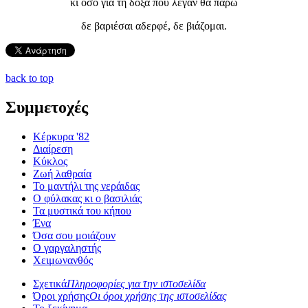
κι όσο για τη δόξα που λέγαν θα πάρω
δε βαριέσαι αδερφέ, δε βιάζομαι.
back to top
Συμμετοχές
Κέρκυρα '82
Διαίρεση
Κύκλος
Ζωή λαθραία
Το μαντήλι της νεράιδας
Ο φύλακας κι ο βασιλιάς
Τα μυστικά του κήπου
Ένα
Όσα σου μοιάζουν
Ο γαργαληστής
Χειμωνανθός
Σχετικά
Πληροφορίες για την ιστοσελίδα
Όροι χρήσης
Οι όροι χρήσης της ιστοσελίδας