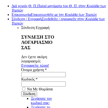
Διά χειρός Θ. Π.
Παλιά μηνύματα του Θ. Π. στην Κοιλάδα των
Τεμπών
Επικοινωνία
Επικοινωνήστε με την Κοιλάδα των Τεμπών
Σύνδεση / Εγγραφή
Συνδεθείτε / εγγραφείτε στην Κοιλάδα των
Τεμπών
Σύνδεση
Εγγραφή
ΣΥΝΔΕΣΗ ΣΤΟ
ΛΟΓΑΡΙΑΣΜΟ
ΣΑΣ
Δεν έχετε ακόμη
λογαριασμό;
Εγγραφείτε τώρα!
Όνομα χρήστη *
Κωδικός *
Να Με Θυμάσαι
Ξεχάσατε τον
κωδικό σας;
Ξεχάσατε το