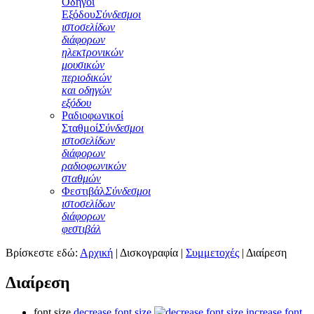
Οδηγοί
Εξόδου
Σύνδεσμοι
ιστοσελίδων
διάφορων
ηλεκτρονικών
μουσικών
περιοδικών
και οδηγών
εξόδου
Ραδιοφωνικοί
Σταθμοί
Σύνδεσμοι
ιστοσελίδων
διάφορων
ραδιοφωνικών
σταθμών
Φεστιβάλ
Σύνδεσμοι
ιστοσελίδων
διάφορων
φεστιβάλ
Βρίσκεστε εδώ:
Αρχική
|
Δισκογραφία
|
Συμμετοχές
|
Διαίρεση
Διαίρεση
font size
decrease font size
increase font