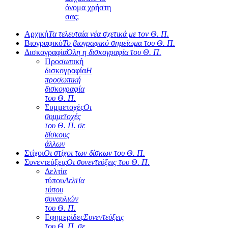
όνομα χρήστη
σας;
Αρχική
Τα τελευταία νέα σχετικά με τον Θ. Π.
Βιογραφικό
Το βιογραφικό σημείωμα του Θ. Π.
Δισκογραφία
Όλη η δισκογραφία του Θ. Π.
Προσωπική
δισκογραφία
Η
προσωπική
δισκογραφία
του Θ. Π.
Συμμετοχές
Οι
συμμετοχές
του Θ. Π. σε
δίσκους
άλλων
Στίχοι
Οι στίχοι των δίσκων του Θ. Π.
Συνεντεύξεις
Οι συνεντεύξεις του Θ. Π.
Δελτία
τύπου
Δελτία
τύπου
συναυλιών
του Θ. Π.
Εφημερίδες
Συνεντεύξεις
του Θ. Π. σε