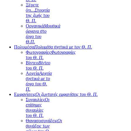
Ξέρετε
ότι...
Στοιχεία
της ζωής του
Θ. Π.
Οργανικά
Μουσικά
όργανα στο
έργο του
Θ.Π.
Πολυμέσα
Πολυμέσα σχετικά με τον Θ. Π.
Φωτογραφίες
Φωτογραφίες
του Θ. Π.
Βίντεο
Βίντεο
του Θ. Π.
Αρχεία
Αρχεία
σχετικά με το
έργο του Θ.
Π.
Εμφανίσεις
Οι ζωντανές εμφανίσεις του Θ. Π.
Συναυλίες
Οι
επίσημες
συναυλίες
του Θ. Π.
Θανασοσυνάξεις
Οι
συνάξεις των