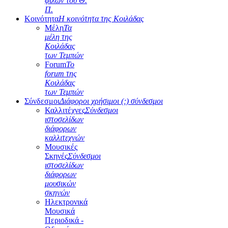
φίλων του Θ.
Π.
Κοινότητα
Η κοινότητα της Κοιλάδας
Μέλη
Τα
μέλη της
Κοιλάδας
των Τεμπών
Forum
Το
forum της
Κοιλάδας
των Τεμπών
Σύνδεσμοι
Διάφοροι χρήσιμοι (;) σύνδεσμοι
Καλλιτέχνες
Σύνδεσμοι
ιστοσελίδων
διάφορων
καλλιτεχνών
Μουσικές
Σκηνές
Σύνδεσμοι
ιστοσελίδων
διάφορων
μουσικών
σκηνών
Ηλεκτρονικά
Μουσικά
Περιοδικά -