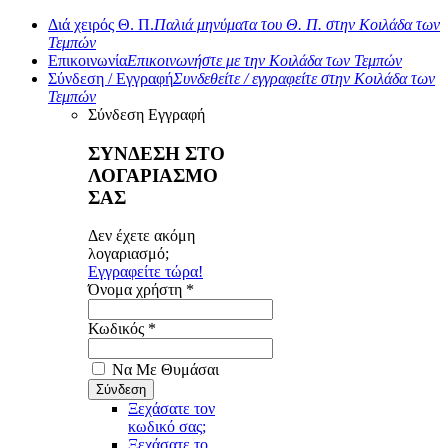
Διά χειρός Θ. Π.
Παλιά μηνύματα του Θ. Π. στην Κοιλάδα των
Τεμπών
Επικοινωνία
Επικοινωνήστε με την Κοιλάδα των Τεμπών
Σύνδεση / Εγγραφή
Συνδεθείτε / εγγραφείτε στην Κοιλάδα των
Τεμπών
Σύνδεση
Εγγραφή
ΣΥΝΔΕΣΗ ΣΤΟ
ΛΟΓΑΡΙΑΣΜΟ
ΣΑΣ
Δεν έχετε ακόμη
λογαριασμό;
Εγγραφείτε τώρα!
Όνομα χρήστη *
Κωδικός *
Να Με Θυμάσαι
Ξεχάσατε τον
κωδικό σας;
Ξεχάσατε το