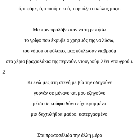
ό,τι φάμε, ό,τι πιούμε κι ό,τι αρπάξει ο κώλος μας».
Μα πριν προλάβω καν να τη ρωτήσω
το γρίφο που έκρυβε ο χρησμός της να λύσω,
του νόμου οι φύλακες μας κύκλωσαν γιαβρούμ
στα χέρια βραχιολάκια της περνούν, ντουγρούμ-λέει-ντουγρούμ.
2
Κι ενώ μες στη στενή με βία την οδηγούνε
γυρνάν σε μένανε και μου εξηγούνε
μέσα σε κούφιο δόντι είχε κρυμμένο
μια δαχτυλήθρα μαύρο, κατεργασμένο.
Στα πρωτοσέλιδα την άλλη μέρα