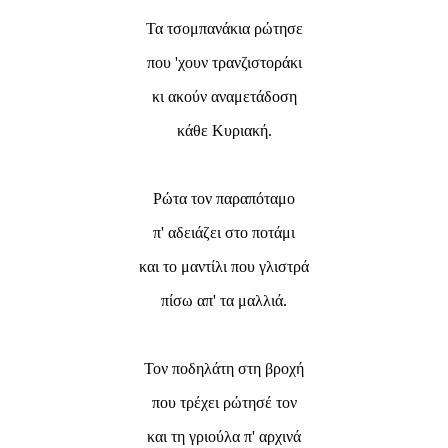
Τα τσομπανάκια ρώτησε
που 'χουν τρανζιστοράκι
κι ακούν αναμετάδοση
κάθε Κυριακή.
Ρώτα τον παραπόταμο
π' αδειάζει στο ποτάμι
και το μαντίλι που γλιστρά
πίσω απ' τα μαλλιά.
Τον ποδηλάτη στη βροχή
που τρέχει ρώτησέ τον
και τη γριούλα π' αρχινά