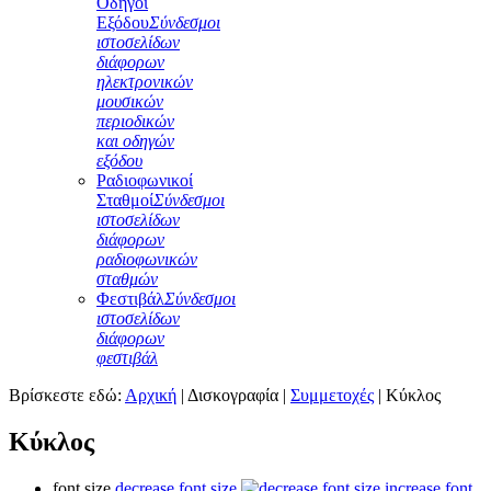
Οδηγοί
Εξόδου
Σύνδεσμοι
ιστοσελίδων
διάφορων
ηλεκτρονικών
μουσικών
περιοδικών
και οδηγών
εξόδου
Ραδιοφωνικοί
Σταθμοί
Σύνδεσμοι
ιστοσελίδων
διάφορων
ραδιοφωνικών
σταθμών
Φεστιβάλ
Σύνδεσμοι
ιστοσελίδων
διάφορων
φεστιβάλ
Βρίσκεστε εδώ:
Αρχική
|
Δισκογραφία
|
Συμμετοχές
|
Κύκλος
Κύκλος
font size
decrease font size
increase font