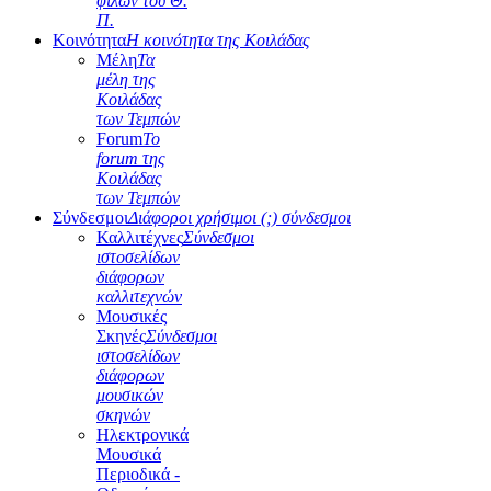
φίλων του Θ.
Π.
Κοινότητα
Η κοινότητα της Κοιλάδας
Μέλη
Τα
μέλη της
Κοιλάδας
των Τεμπών
Forum
Το
forum της
Κοιλάδας
των Τεμπών
Σύνδεσμοι
Διάφοροι χρήσιμοι (;) σύνδεσμοι
Καλλιτέχνες
Σύνδεσμοι
ιστοσελίδων
διάφορων
καλλιτεχνών
Μουσικές
Σκηνές
Σύνδεσμοι
ιστοσελίδων
διάφορων
μουσικών
σκηνών
Ηλεκτρονικά
Μουσικά
Περιοδικά -