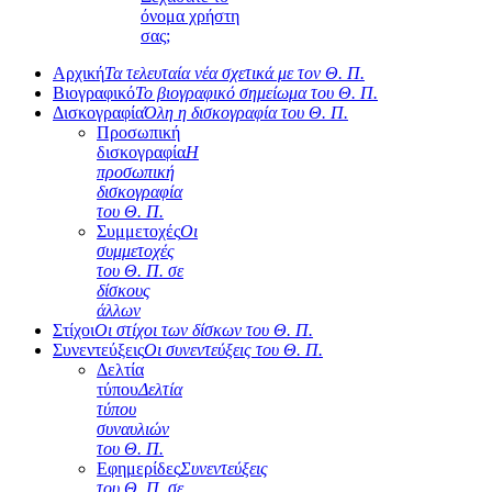
όνομα χρήστη
σας;
Αρχική
Τα τελευταία νέα σχετικά με τον Θ. Π.
Βιογραφικό
Το βιογραφικό σημείωμα του Θ. Π.
Δισκογραφία
Όλη η δισκογραφία του Θ. Π.
Προσωπική
δισκογραφία
Η
προσωπική
δισκογραφία
του Θ. Π.
Συμμετοχές
Οι
συμμετοχές
του Θ. Π. σε
δίσκους
άλλων
Στίχοι
Οι στίχοι των δίσκων του Θ. Π.
Συνεντεύξεις
Οι συνεντεύξεις του Θ. Π.
Δελτία
τύπου
Δελτία
τύπου
συναυλιών
του Θ. Π.
Εφημερίδες
Συνεντεύξεις
του Θ. Π. σε