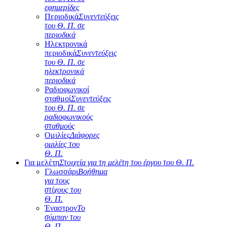
εφημερίδες
Περιοδικά
Συνεντεύξεις
του Θ. Π. σε
περιοδικά
Ηλεκτρονικά
περιοδικά
Συνεντεύξεις
του Θ. Π. σε
ηλεκτρονικά
περιοδικά
Ραδιοφωνικοί
σταθμοί
Συνεντεύξεις
του Θ. Π. σε
ραδιοφωνικούς
σταθμούς
Ομιλίες
Διάφορες
ομιλίες του
Θ. Π.
Για μελέτη
Στοιχεία για τη μελέτη του έργου του Θ. Π.
Γλωσσάρι
Βοήθημα
για τους
στίχους του
Θ. Π.
Έναστρον
Το
σύμπαν του
Θ. Π.