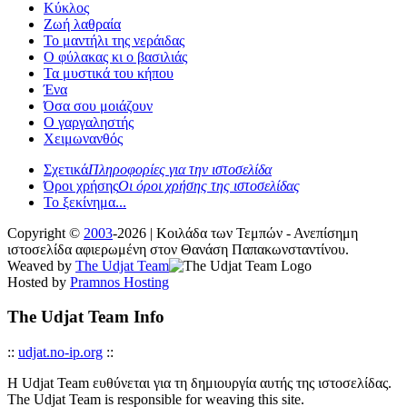
Κύκλος
Ζωή λαθραία
Το μαντήλι της νεράιδας
Ο φύλακας κι ο βασιλιάς
Τα μυστικά του κήπου
Ένα
Όσα σου μοιάζουν
Ο γαργαληστής
Χειμωνανθός
Σχετικά
Πληροφορίες για την ιστοσελίδα
Όροι χρήσης
Οι όροι χρήσης της ιστοσελίδας
Το ξεκίνημα...
Copyright ©
2003
-2026 | Κοιλάδα των Τεμπών - Ανεπίσημη
ιστοσελίδα αφιερωμένη στον Θανάση Παπακωνσταντίνου.
Weaved by
The Udjat Team
Hosted by
Pramnos Hosting
The Udjat Team Info
::
udjat.no-ip.org
::
Η Udjat Team ευθύνεται για τη δημιουργία αυτής της ιστοσελίδας.
The Udjat Team is responsible for weaving this site.