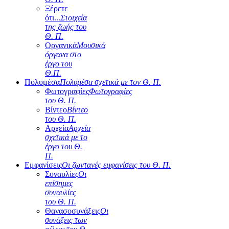
Ξέρετε
ότι...
Στοιχεία
της ζωής του
Θ. Π.
Οργανικά
Μουσικά
όργανα στο
έργο του
Θ.Π.
Πολυμέσα
Πολυμέσα σχετικά με τον Θ. Π.
Φωτογραφίες
Φωτογραφίες
του Θ. Π.
Βίντεο
Βίντεο
του Θ. Π.
Αρχεία
Αρχεία
σχετικά με το
έργο του Θ.
Π.
Εμφανίσεις
Οι ζωντανές εμφανίσεις του Θ. Π.
Συναυλίες
Οι
επίσημες
συναυλίες
του Θ. Π.
Θανασοσυνάξεις
Οι
συνάξεις των