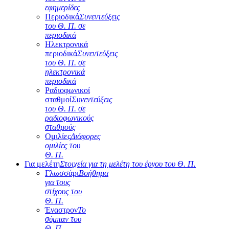
εφημερίδες
Περιοδικά
Συνεντεύξεις
του Θ. Π. σε
περιοδικά
Ηλεκτρονικά
περιοδικά
Συνεντεύξεις
του Θ. Π. σε
ηλεκτρονικά
περιοδικά
Ραδιοφωνικοί
σταθμοί
Συνεντεύξεις
του Θ. Π. σε
ραδιοφωνικούς
σταθμούς
Ομιλίες
Διάφορες
ομιλίες του
Θ. Π.
Για μελέτη
Στοιχεία για τη μελέτη του έργου του Θ. Π.
Γλωσσάρι
Βοήθημα
για τους
στίχους του
Θ. Π.
Έναστρον
Το
σύμπαν του
Θ. Π.