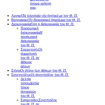
όνομα χρήστη
σας;
Αρχική
Τα τελευταία νέα σχετικά με τον Θ. Π.
Βιογραφικό
Το βιογραφικό σημείωμα του Θ. Π.
Δισκογραφία
Όλη η δισκογραφία του Θ. Π.
Προσωπική
δισκογραφία
Η
προσωπική
δισκογραφία
του Θ. Π.
Συμμετοχές
Οι
συμμετοχές
του Θ. Π. σε
δίσκους
άλλων
Στίχοι
Οι στίχοι των δίσκων του Θ. Π.
Συνεντεύξεις
Οι συνεντεύξεις του Θ. Π.
Δελτία
τύπου
Δελτία
τύπου
συναυλιών
του Θ. Π.
Εφημερίδες
Συνεντεύξεις
του Θ. Π. σε