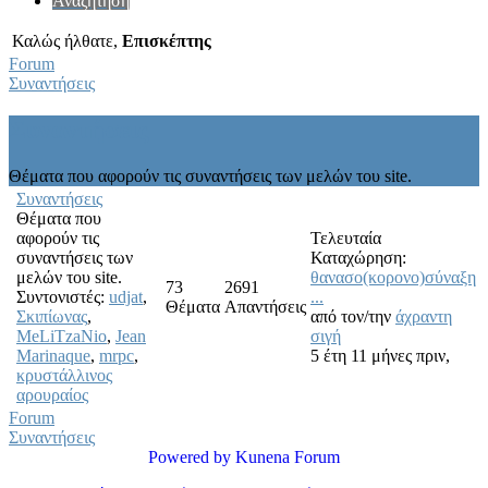
Αναζήτηση
Καλώς ήλθατε,
Επισκέπτης
Forum
Συναντήσεις
Συναντήσεις
Θέματα που αφορούν τις συναντήσεις των μελών του site.
Συναντήσεις
Θέματα που
αφορούν τις
Τελευταία
συναντήσεις των
Καταχώρηση:
μελών του site.
θανασο(κορονο)σύναξη
73
2691
Συντονιστές:
udjat
,
...
Θέματα
Απαντήσεις
Σκιπίωνας
,
από τον/την
άχραντη
MeLiTzaNio
,
Jean
σιγή
Marinaque
,
mrpc
,
5 έτη 11 μήνες πριν,
κρυστάλλινος
αρουραίος
Forum
Συναντήσεις
Powered by
Kunena Forum