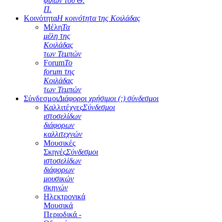
φίλων του Θ.
Π.
Κοινότητα
Η κοινότητα της Κοιλάδας
Μέλη
Τα
μέλη της
Κοιλάδας
των Τεμπών
Forum
Το
forum της
Κοιλάδας
των Τεμπών
Σύνδεσμοι
Διάφοροι χρήσιμοι (;) σύνδεσμοι
Καλλιτέχνες
Σύνδεσμοι
ιστοσελίδων
διάφορων
καλλιτεχνών
Μουσικές
Σκηνές
Σύνδεσμοι
ιστοσελίδων
διάφορων
μουσικών
σκηνών
Ηλεκτρονικά
Μουσικά
Περιοδικά -