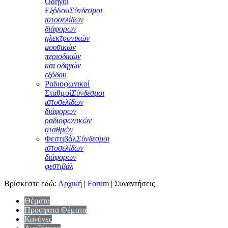
Οδηγοί
Εξόδου
Σύνδεσμοι
ιστοσελίδων
διάφορων
ηλεκτρονικών
μουσικών
περιοδικών
και οδηγών
εξόδου
Ραδιοφωνικοί
Σταθμοί
Σύνδεσμοι
ιστοσελίδων
διάφορων
ραδιοφωνικών
σταθμών
Φεστιβάλ
Σύνδεσμοι
ιστοσελίδων
διάφορων
φεστιβάλ
Βρίσκεστε εδώ:
Αρχική
|
Forum
|
Συναντήσεις
Θέματα
Πρόσφατα Θέματα
Κανόνες