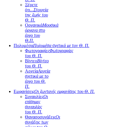
Ξέρετε
ότι...
Στοιχεία
της ζωής του
Θ. Π.
Οργανικά
Μουσικά
όργανα στο
έργο του
Θ.Π.
Πολυμέσα
Πολυμέσα σχετικά με τον Θ. Π.
Φωτογραφίες
Φωτογραφίες
του Θ. Π.
Βίντεο
Βίντεο
του Θ. Π.
Αρχεία
Αρχεία
σχετικά με το
έργο του Θ.
Π.
Εμφανίσεις
Οι ζωντανές εμφανίσεις του Θ. Π.
Συναυλίες
Οι
επίσημες
συναυλίες
του Θ. Π.
Θανασοσυνάξεις
Οι
συνάξεις των