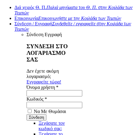
Διά χειρός Θ. Π.
Παλιά μηνύματα του Θ. Π. στην Κοιλάδα των
Τεμπών
Επικοινωνία
Επικοινωνήστε με την Κοιλάδα των Τεμπών
Σύνδεση / Εγγραφή
Συνδεθείτε / εγγραφείτε στην Κοιλάδα των
Τεμπών
Σύνδεση
Εγγραφή
ΣΥΝΔΕΣΗ ΣΤΟ
ΛΟΓΑΡΙΑΣΜΟ
ΣΑΣ
Δεν έχετε ακόμη
λογαριασμό;
Εγγραφείτε τώρα!
Όνομα χρήστη *
Κωδικός *
Να Με Θυμάσαι
Ξεχάσατε τον
κωδικό σας;
Ξεχάσατε το