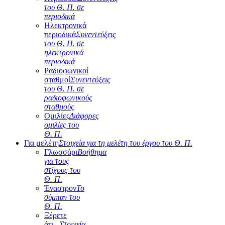
του Θ. Π. σε
περιοδικά
Ηλεκτρονικά
περιοδικά
Συνεντεύξεις
του Θ. Π. σε
ηλεκτρονικά
περιοδικά
Ραδιοφωνικοί
σταθμοί
Συνεντεύξεις
του Θ. Π. σε
ραδιοφωνικούς
σταθμούς
Ομιλίες
Διάφορες
ομιλίες του
Θ. Π.
Για μελέτη
Στοιχεία για τη μελέτη του έργου του Θ. Π.
Γλωσσάρι
Βοήθημα
για τους
στίχους του
Θ. Π.
Έναστρον
Το
σύμπαν του
Θ. Π.
Ξέρετε
ότι...
Στοιχεία