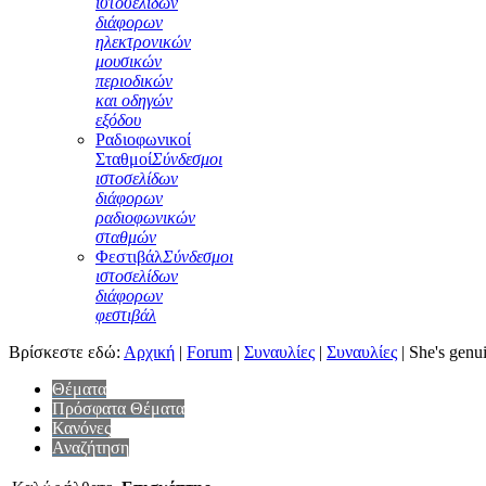
ιστοσελίδων
διάφορων
ηλεκτρονικών
μουσικών
περιοδικών
και οδηγών
εξόδου
Ραδιοφωνικοί
Σταθμοί
Σύνδεσμοι
ιστοσελίδων
διάφορων
ραδιοφωνικών
σταθμών
Φεστιβάλ
Σύνδεσμοι
ιστοσελίδων
διάφορων
φεστιβάλ
Βρίσκεστε εδώ:
Αρχική
|
Forum
|
Συναυλίες
|
Συναυλίες
|
She's genui
Θέματα
Πρόσφατα Θέματα
Κανόνες
Αναζήτηση