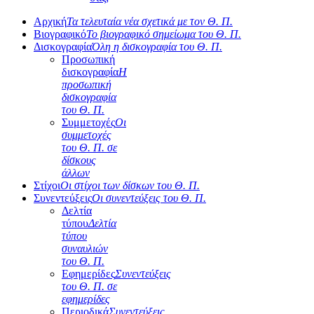
Αρχική
Τα τελευταία νέα σχετικά με τον Θ. Π.
Βιογραφικό
Το βιογραφικό σημείωμα του Θ. Π.
Δισκογραφία
Όλη η δισκογραφία του Θ. Π.
Προσωπική
δισκογραφία
Η
προσωπική
δισκογραφία
του Θ. Π.
Συμμετοχές
Οι
συμμετοχές
του Θ. Π. σε
δίσκους
άλλων
Στίχοι
Οι στίχοι των δίσκων του Θ. Π.
Συνεντεύξεις
Οι συνεντεύξεις του Θ. Π.
Δελτία
τύπου
Δελτία
τύπου
συναυλιών
του Θ. Π.
Εφημερίδες
Συνεντεύξεις
του Θ. Π. σε
εφημερίδες
Περιοδικά
Συνεντεύξεις