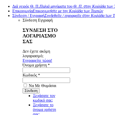
Διά χειρός Θ. Π.
Παλιά μηνύματα του Θ. Π. στην Κοιλάδα των
Επικοινωνία
Επικοινωνήστε με την Κοιλάδα των Τεμπών
Σύνδεση / Εγγραφή
Συνδεθείτε / εγγραφείτε στην Κοιλάδα των 
Σύνδεση
Εγγραφή
ΣΥΝΔΕΣΗ ΣΤΟ
ΛΟΓΑΡΙΑΣΜΟ
ΣΑΣ
Δεν έχετε ακόμη
λογαριασμό;
Εγγραφείτε τώρα!
Όνομα χρήστη *
Κωδικός *
Να Με Θυμάσαι
Ξεχάσατε τον
κωδικό σας;
Ξεχάσατε το
όνομα χρήστη
σας;