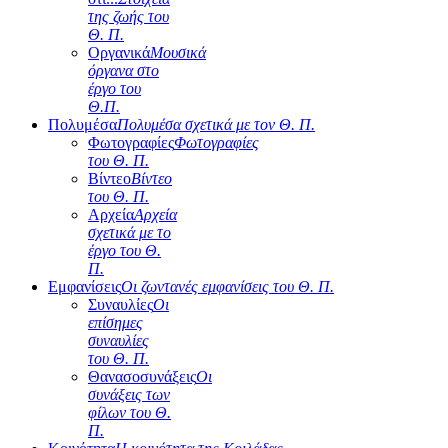
της ζωής του
Θ. Π.
Οργανικά
Μουσικά
όργανα στο
έργο του
Θ.Π.
Πολυμέσα
Πολυμέσα σχετικά με τον Θ. Π.
Φωτογραφίες
Φωτογραφίες
του Θ. Π.
Βίντεο
Βίντεο
του Θ. Π.
Αρχεία
Αρχεία
σχετικά με το
έργο του Θ.
Π.
Εμφανίσεις
Οι ζωντανές εμφανίσεις του Θ. Π.
Συναυλίες
Οι
επίσημες
συναυλίες
του Θ. Π.
Θανασοσυνάξεις
Οι
συνάξεις των
φίλων του Θ.
Π.