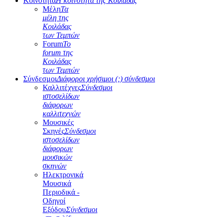
Κοινότητα
Η κοινότητα της Κοιλάδας
Μέλη
Τα
μέλη της
Κοιλάδας
των Τεμπών
Forum
Το
forum της
Κοιλάδας
των Τεμπών
Σύνδεσμοι
Διάφοροι χρήσιμοι (;) σύνδεσμοι
Καλλιτέχνες
Σύνδεσμοι
ιστοσελίδων
διάφορων
καλλιτεχνών
Μουσικές
Σκηνές
Σύνδεσμοι
ιστοσελίδων
διάφορων
μουσικών
σκηνών
Ηλεκτρονικά
Μουσικά
Περιοδικά -
Οδηγοί
Εξόδου
Σύνδεσμοι