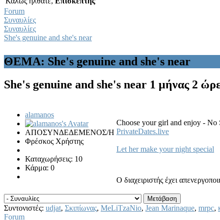
Καλώς ήλθατε,
Επισκέπτης
Forum
Συναυλίες
Συναυλίες
She's genuine and she's near
ΘΕΜΑ: She's genuine and she's near
She's genuine and she's near
1 μήνας 2 ώρε
alamanos
Choose your girl and enjoy - No 
PrivateDates.live
ΑΠΟΣΥΝΔΕΔΕΜΕΝΟΣ/Η
Φρέσκος Χρήστης
Let her make your night special
Καταχωρήσεις: 10
Κάρμα: 0
Ο διαχειριστής έχει απενεργοπο
Συντονιστές:
udjat
,
Σκιπίωνας
,
MeLiTzaNio
,
Jean Marinaque
,
mrpc
,
Forum