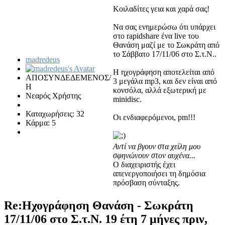
Κοιλαδίτες γεια και χαρά σας!
Να σας ενημερώσω ότι υπάρχει
στο rapidshare ένα live του
Θανάση μαζί με το Σωκράτη από
το Σάββατο 17/11/06 στο Σ.τ.Ν..
madredeus
Η ηχογράφηση αποτελείται από
ΑΠΟΣΥΝΔΕΔΕΜΕΝΟΣ/
3 μεγάλα mp3, και δεν είναι από
Η
κονσόλα, αλλά εξωτερική με
Νεαρός Χρήστης
minidisc.
Καταχωρήσεις: 32
Οι ενδιαφερόμενοι, pm!!!
Κάρμα: 5
Αντί να βγουν στα χείλη μου
σφηνώνουν στον αυχένα...
Ο διαχειριστής έχει
απενεργοποιήσει τη δημόσια
πρόσβαση σύνταξης.
Re:Ηχογράφηση Θανάση - Σωκράτη
17/11/06 στο Σ.τ.Ν.
19 έτη 7 μήνες πριν,