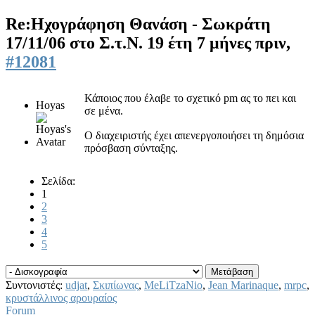
Re:Ηχογράφηση Θανάση - Σωκράτη
17/11/06 στο Σ.τ.Ν.
19 έτη 7 μήνες πριν,
#12081
Κάποιος που έλαβε το σχετικό pm ας το πει και
Hoyas
σε μένα.
Ο διαχειριστής έχει απενεργοποιήσει τη δημόσια
πρόσβαση σύνταξης.
Σελίδα:
1
2
3
4
5
Συντονιστές:
udjat
,
Σκιπίωνας
,
MeLiTzaNio
,
Jean Marinaque
,
mrpc
,
κρυστάλλινος αρουραίος
Forum