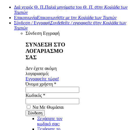
Διά χειρός Θ. Π.
Παλιά μηνύματα του Θ. Π. στην Κοιλάδα των
Τεμπών
Επικοινωνία
Επικοινωνήστε με την Κοιλάδα των Τεμπών
Σύνδεση / Εγγραφή
Συνδεθείτε / εγγραφείτε στην Κοιλάδα των
Τεμπών
Σύνδεση
Εγγραφή
ΣΥΝΔΕΣΗ ΣΤΟ
ΛΟΓΑΡΙΑΣΜΟ
ΣΑΣ
Δεν έχετε ακόμη
λογαριασμό;
Εγγραφείτε τώρα!
Όνομα χρήστη *
Κωδικός *
Να Με Θυμάσαι
Ξεχάσατε τον
κωδικό σας;
Ξεχάσατε το