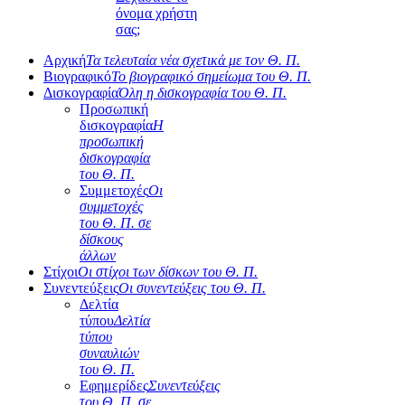
όνομα χρήστη
σας;
Αρχική
Τα τελευταία νέα σχετικά με τον Θ. Π.
Βιογραφικό
Το βιογραφικό σημείωμα του Θ. Π.
Δισκογραφία
Όλη η δισκογραφία του Θ. Π.
Προσωπική
δισκογραφία
Η
προσωπική
δισκογραφία
του Θ. Π.
Συμμετοχές
Οι
συμμετοχές
του Θ. Π. σε
δίσκους
άλλων
Στίχοι
Οι στίχοι των δίσκων του Θ. Π.
Συνεντεύξεις
Οι συνεντεύξεις του Θ. Π.
Δελτία
τύπου
Δελτία
τύπου
συναυλιών
του Θ. Π.
Εφημερίδες
Συνεντεύξεις
του Θ. Π. σε