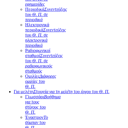
εφημερίδες
Περιοδικά
Συνεντεύξεις
του Θ. Π. σε
περιοδικά
Ηλεκτρονικά
περιοδικά
Συνεντεύξεις
του Θ. Π. σε
ηλεκτρονικά
περιοδικά
Ραδιοφωνικοί
σταθμοί
Συνεντεύξεις
του Θ. Π. σε
ραδιοφωνικούς
σταθμούς
Ομιλίες
Διάφορες
ομιλίες του
Θ. Π.
Για μελέτη
Στοιχεία για τη μελέτη του έργου του Θ. Π.
Γλωσσάρι
Βοήθημα
για τους
στίχους του
Θ. Π.
Έναστρον
Το
σύμπαν του
Θ. Π.