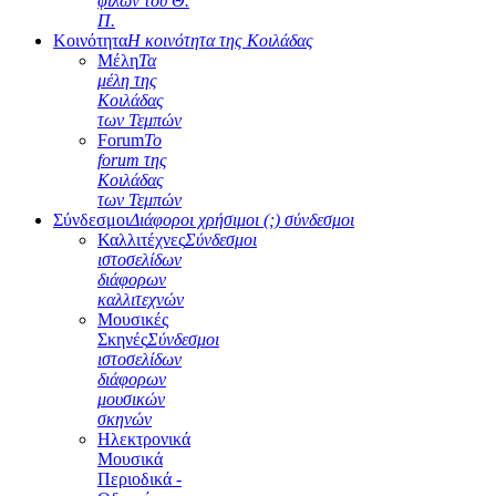
φίλων του Θ.
Π.
Κοινότητα
Η κοινότητα της Κοιλάδας
Μέλη
Τα
μέλη της
Κοιλάδας
των Τεμπών
Forum
Το
forum της
Κοιλάδας
των Τεμπών
Σύνδεσμοι
Διάφοροι χρήσιμοι (;) σύνδεσμοι
Καλλιτέχνες
Σύνδεσμοι
ιστοσελίδων
διάφορων
καλλιτεχνών
Μουσικές
Σκηνές
Σύνδεσμοι
ιστοσελίδων
διάφορων
μουσικών
σκηνών
Ηλεκτρονικά
Μουσικά
Περιοδικά -