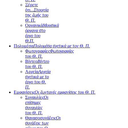
Ξέρετε
ότι...
Στοιχεία
της ζωής του
Θ. Π.
Οργανικά
Μουσικά
όργανα στο
έργο του
Θ.Π.
Πολυμέσα
Πολυμέσα σχετικά με τον Θ. Π.
Φωτογραφίες
Φωτογραφίες
του Θ. Π.
Βίντεο
Βίντεο
του Θ. Π.
Αρχεία
Αρχεία
σχετικά με το
έργο του Θ.
Π.
Εμφανίσεις
Οι ζωντανές εμφανίσεις του Θ. Π.
Συναυλίες
Οι
επίσημες
συναυλίες
του Θ. Π.
Θανασοσυνάξεις
Οι
συνάξεις των