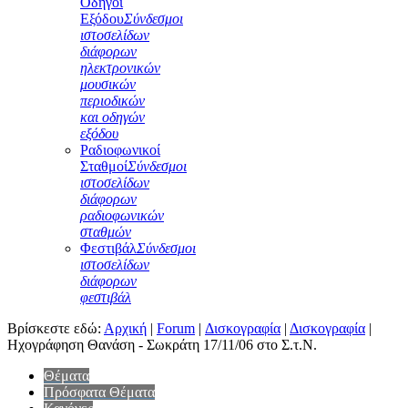
Οδηγοί
Εξόδου
Σύνδεσμοι
ιστοσελίδων
διάφορων
ηλεκτρονικών
μουσικών
περιοδικών
και οδηγών
εξόδου
Ραδιοφωνικοί
Σταθμοί
Σύνδεσμοι
ιστοσελίδων
διάφορων
ραδιοφωνικών
σταθμών
Φεστιβάλ
Σύνδεσμοι
ιστοσελίδων
διάφορων
φεστιβάλ
Βρίσκεστε εδώ:
Αρχική
|
Forum
|
Δισκογραφία
|
Δισκογραφία
|
Ηχογράφηση Θανάση - Σωκράτη 17/11/06 στο Σ.τ.Ν.
Θέματα
Πρόσφατα Θέματα