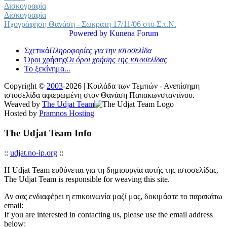
Δισκογραφία
Δισκογραφία
Ηχογράφηση Θανάση - Σωκράτη 17/11/06 στο Σ.τ.Ν.
Powered by
Kunena Forum
Σχετικά
Πληροφορίες για την ιστοσελίδα
Όροι χρήσης
Οι όροι χρήσης της ιστοσελίδας
Το ξεκίνημα...
Copyright ©
2003
-2026 | Κοιλάδα των Τεμπών - Ανεπίσημη
ιστοσελίδα αφιερωμένη στον Θανάση Παπακωνσταντίνου.
Weaved by
The Udjat Team
Hosted by
Pramnos Hosting
The Udjat Team Info
::
udjat.no-ip.org
::
Η Udjat Team ευθύνεται για τη δημιουργία αυτής της ιστοσελίδας.
The Udjat Team is responsible for weaving this site.
Αν σας ενδιαφέρει η επικοινωνία μαζί μας, δοκιμάστε το παρακάτω
email:
If you are interested in contacting us, please use the email address
below: