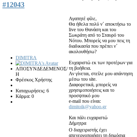
#12043
Αγαπητέ φίλε,
Θα ήθελα πολύ ν´ αποκτήσω το
live του Θανάση και του
Σωκράτη από το Σταυρό του
Νότου. Μπορείς να μου πεις τη
διαδικασία που πρέπει ν´
ακολουθήσω?
DIMITRA
Ευχαριστώ εκ των προτέρων για
τη βοήθεια.
ΑΠΟΣΥΝΔΕΔΕΜΕΝΟΣ/
Αν γίνεται, στείλε μου απάντηση
Η
μέσω του site.
Φρέσκος Χρήστης
Διαφορετικά, μπορείς να
χρησιμοποιήσεις και το
Καταχωρήσεις: 6
προσψπικό μου
Κάρμα: 0
e-mail που είναι:
dimitoik@yahoo.gr
Και πάλι ευχαριστώ
Δήμητρα
Ο διαχειριστής έχει
απενεργοποιήσει τη δημόσια