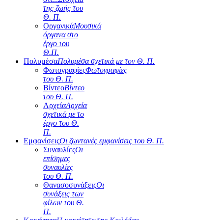
της ζωής του
Θ. Π.
Οργανικά
Μουσικά
όργανα στο
έργο του
Θ.Π.
Πολυμέσα
Πολυμέσα σχετικά με τον Θ. Π.
Φωτογραφίες
Φωτογραφίες
του Θ. Π.
Βίντεο
Βίντεο
του Θ. Π.
Αρχεία
Αρχεία
σχετικά με το
έργο του Θ.
Π.
Εμφανίσεις
Οι ζωντανές εμφανίσεις του Θ. Π.
Συναυλίες
Οι
επίσημες
συναυλίες
του Θ. Π.
Θανασοσυνάξεις
Οι
συνάξεις των
φίλων του Θ.
Π.