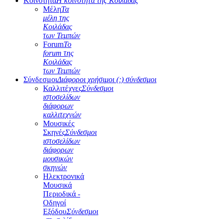
Κοινότητα
Η κοινότητα της Κοιλάδας
Μέλη
Τα
μέλη της
Κοιλάδας
των Τεμπών
Forum
Το
forum της
Κοιλάδας
των Τεμπών
Σύνδεσμοι
Διάφοροι χρήσιμοι (;) σύνδεσμοι
Καλλιτέχνες
Σύνδεσμοι
ιστοσελίδων
διάφορων
καλλιτεχνών
Μουσικές
Σκηνές
Σύνδεσμοι
ιστοσελίδων
διάφορων
μουσικών
σκηνών
Ηλεκτρονικά
Μουσικά
Περιοδικά -
Οδηγοί
Εξόδου
Σύνδεσμοι