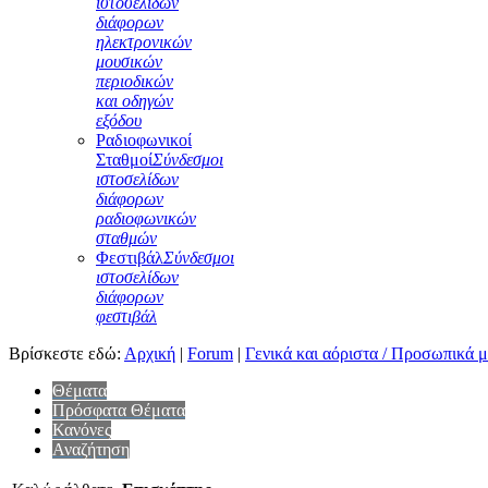
ιστοσελίδων
διάφορων
ηλεκτρονικών
μουσικών
περιοδικών
και οδηγών
εξόδου
Ραδιοφωνικοί
Σταθμοί
Σύνδεσμοι
ιστοσελίδων
διάφορων
ραδιοφωνικών
σταθμών
Φεστιβάλ
Σύνδεσμοι
ιστοσελίδων
διάφορων
φεστιβάλ
Βρίσκεστε εδώ:
Αρχική
|
Forum
|
Γενικά και αόριστα / Προσωπικά 
Θέματα
Πρόσφατα Θέματα
Κανόνες
Αναζήτηση