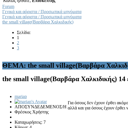
Καλώς ήλθατε,
Επισκέπτης
Forum
Γενικά και αόριστα / Προσωπικά μηνύματα
Γενικά και αόριστα / Προσωπικά μηνύματα
the small village(Βαρβάρα Χαλκιδικής)
Σελίδα:
1
2
3
ΘΕΜΑ: the small village(Βαρβάρα Χαλκιδ
the small village(Βαρβάρα Χαλκιδικής)
14 
mariap
Για όσους δεν έχουν έρθει ακόμα
ΑΠΟΣΥΝΔΕΔΕΜΕΝΟΣ/Η
αλλά και για όσους έχουν έρθει 
Φρέσκος Χρήστης
Καταχωρήσεις: 7
Κάρμα: 4