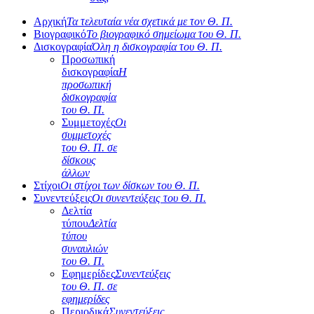
Αρχική
Τα τελευταία νέα σχετικά με τον Θ. Π.
Βιογραφικό
Το βιογραφικό σημείωμα του Θ. Π.
Δισκογραφία
Όλη η δισκογραφία του Θ. Π.
Προσωπική
δισκογραφία
Η
προσωπική
δισκογραφία
του Θ. Π.
Συμμετοχές
Οι
συμμετοχές
του Θ. Π. σε
δίσκους
άλλων
Στίχοι
Οι στίχοι των δίσκων του Θ. Π.
Συνεντεύξεις
Οι συνεντεύξεις του Θ. Π.
Δελτία
τύπου
Δελτία
τύπου
συναυλιών
του Θ. Π.
Εφημερίδες
Συνεντεύξεις
του Θ. Π. σε
εφημερίδες
Περιοδικά
Συνεντεύξεις