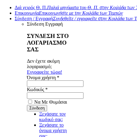
Διά χειρός Θ. Π.
Παλιά μηνύματα του Θ. Π. στην Κοιλάδα των
Επικοινωνία
Επικοινωνήστε με την Κοιλάδα των Τεμπών
Σύνδεση / Εγγραφή
Συνδεθείτε / εγγραφείτε στην Κοιλάδα των 
Σύνδεση
Εγγραφή
ΣΥΝΔΕΣΗ ΣΤΟ
ΛΟΓΑΡΙΑΣΜΟ
ΣΑΣ
Δεν έχετε ακόμη
λογαριασμό;
Εγγραφείτε τώρα!
Όνομα χρήστη *
Κωδικός *
Να Με Θυμάσαι
Ξεχάσατε τον
κωδικό σας;
Ξεχάσατε το
όνομα χρήστη
σας;