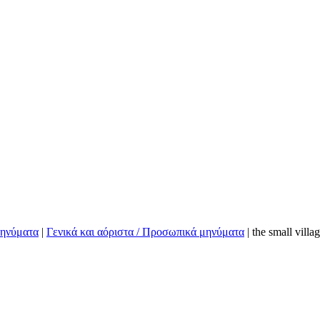
μηνύματα
|
Γενικά και αόριστα / Προσωπικά μηνύματα
|
the small vill