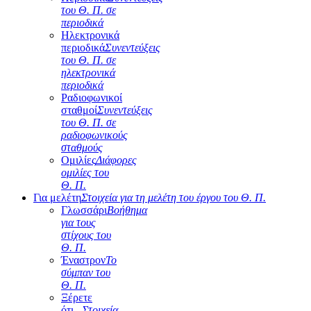
του Θ. Π. σε
περιοδικά
Ηλεκτρονικά
περιοδικά
Συνεντεύξεις
του Θ. Π. σε
ηλεκτρονικά
περιοδικά
Ραδιοφωνικοί
σταθμοί
Συνεντεύξεις
του Θ. Π. σε
ραδιοφωνικούς
σταθμούς
Ομιλίες
Διάφορες
ομιλίες του
Θ. Π.
Για μελέτη
Στοιχεία για τη μελέτη του έργου του Θ. Π.
Γλωσσάρι
Βοήθημα
για τους
στίχους του
Θ. Π.
Έναστρον
Το
σύμπαν του
Θ. Π.
Ξέρετε
ότι...
Στοιχεία