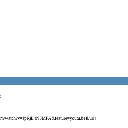
3
.com/watch?v=JpRjE4N3MFA&feature=youtu.be][/url]