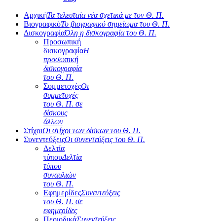
Αρχική
Τα τελευταία νέα σχετικά με τον Θ. Π.
Βιογραφικό
Το βιογραφικό σημείωμα του Θ. Π.
Δισκογραφία
Όλη η δισκογραφία του Θ. Π.
Προσωπική
δισκογραφία
Η
προσωπική
δισκογραφία
του Θ. Π.
Συμμετοχές
Οι
συμμετοχές
του Θ. Π. σε
δίσκους
άλλων
Στίχοι
Οι στίχοι των δίσκων του Θ. Π.
Συνεντεύξεις
Οι συνεντεύξεις του Θ. Π.
Δελτία
τύπου
Δελτία
τύπου
συναυλιών
του Θ. Π.
Εφημερίδες
Συνεντεύξεις
του Θ. Π. σε
εφημερίδες
Περιοδικά
Συνεντεύξεις