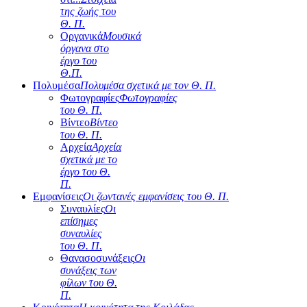
της ζωής του
Θ. Π.
Οργανικά
Μουσικά
όργανα στο
έργο του
Θ.Π.
Πολυμέσα
Πολυμέσα σχετικά με τον Θ. Π.
Φωτογραφίες
Φωτογραφίες
του Θ. Π.
Βίντεο
Βίντεο
του Θ. Π.
Αρχεία
Αρχεία
σχετικά με το
έργο του Θ.
Π.
Εμφανίσεις
Οι ζωντανές εμφανίσεις του Θ. Π.
Συναυλίες
Οι
επίσημες
συναυλίες
του Θ. Π.
Θανασοσυνάξεις
Οι
συνάξεις των
φίλων του Θ.
Π.