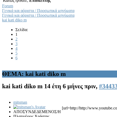
Καλώς ήλθατε,
Επισκέπτης
Forum
Γενικά και αόριστα / Προσωπικά μηνύματα
Γενικά και αόριστα / Προσωπικά μηνύματα
kai kati diko m
Σελίδα:
1
2
3
4
5
6
ΘΕΜΑ: kai kati diko m
kai kati diko m
14 έτη 6 μήνες πριν,
#3443
mitsman
[url=http://http://www.youtube
ΑΠΟΣΥΝΔΕΔΕΜΕΝΟΣ/Η
Πλατινένιος Χρήστης