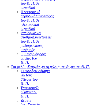
του Θ. Π. σε
περιοδικά
Ηλεκτρονικά
περιοδικά
Συνεντεύξεις
του Θ. Π. σε
ηλεκτρονικά
περιοδικά
Ραδιοφωνικοί
σταθμοί
Συνεντεύξεις
του Θ. Π. σε
ραδιοφωνικούς
σταθμούς
Ομιλίες
Διάφορες
ομιλίες του
Θ. Π.
Για μελέτη
Στοιχεία για τη μελέτη του έργου του Θ. Π.
Γλωσσάρι
Βοήθημα
για τους
στίχους του
Θ. Π.
Έναστρον
Το
σύμπαν του
Θ. Π.
Ξέρετε
ότι...
Στοιχεία