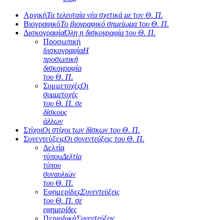
Αρχική
Τα τελευταία νέα σχετικά με τον Θ. Π.
Βιογραφικό
Το βιογραφικό σημείωμα του Θ. Π.
Δισκογραφία
Όλη η δισκογραφία του Θ. Π.
Προσωπική
δισκογραφία
Η
προσωπική
δισκογραφία
του Θ. Π.
Συμμετοχές
Οι
συμμετοχές
του Θ. Π. σε
δίσκους
άλλων
Στίχοι
Οι στίχοι των δίσκων του Θ. Π.
Συνεντεύξεις
Οι συνεντεύξεις του Θ. Π.
Δελτία
τύπου
Δελτία
τύπου
συναυλιών
του Θ. Π.
Εφημερίδες
Συνεντεύξεις
του Θ. Π. σε
εφημερίδες
Περιοδικά
Συνεντεύξεις