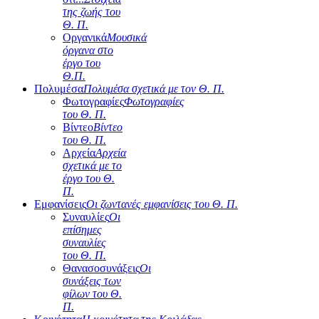
της ζωής του
Θ. Π.
Οργανικά
Μουσικά
όργανα στο
έργο του
Θ.Π.
Πολυμέσα
Πολυμέσα σχετικά με τον Θ. Π.
Φωτογραφίες
Φωτογραφίες
του Θ. Π.
Βίντεο
Βίντεο
του Θ. Π.
Αρχεία
Αρχεία
σχετικά με το
έργο του Θ.
Π.
Εμφανίσεις
Οι ζωντανές εμφανίσεις του Θ. Π.
Συναυλίες
Οι
επίσημες
συναυλίες
του Θ. Π.
Θανασοσυνάξεις
Οι
συνάξεις των
φίλων του Θ.
Π.