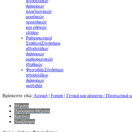
ιστοσελίδων
διάφορων
ηλεκτρονικών
μουσικών
περιοδικών
και οδηγών
εξόδου
Ραδιοφωνικοί
Σταθμοί
Σύνδεσμοι
ιστοσελίδων
διάφορων
ραδιοφωνικών
σταθμών
Φεστιβάλ
Σύνδεσμοι
ιστοσελίδων
διάφορων
φεστιβάλ
Βρίσκεστε εδώ:
Αρχική
|
Forum
|
Γενικά και αόριστα / Προσωπικά 
Θέματα
Πρόσφατα Θέματα
Κανόνες
Αναζήτηση