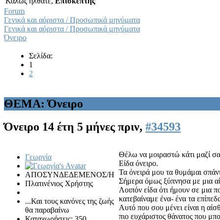
Καλώς ήλθατε,
Επισκέπτης
Forum
Γενικά και αόριστα / Προσωπικά μηνύματα
Γενικά και αόριστα / Προσωπικά μηνύματα
Όνειρο
Σελίδα:
1
2
ΘΕΜΑ: Όνειρο
Όνειρο
14 έτη 5 μήνες πριν,
#34593
Θέλω να μοιραστώ κάτι μαζί σα
Γεωργία
Είδα όνειρο.
Τα όνειρά μου τα θυμάμαι σπάν
ΑΠΟΣΥΝΔΕΔΕΜΕΝΟΣ/Η
Σήμερα όμως ξύπνησα με μια αί
Πλατινένιος Χρήστης
Λοιπόν είδα ότι ήμουν σε μια π
κατεβαίναμε ένα- ένα τα επίπεδα
...Και τους κανόνες της ζωής
Αυτό που σου μένει είναι η αίσ
θα παραβαίνω
πιο ευχάριστος θάνατος που μπορ
Καταχωρήσεις: 350