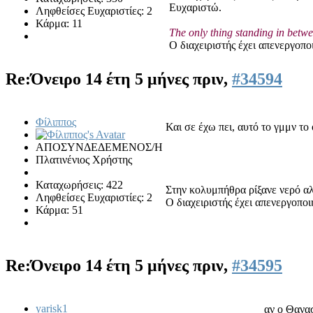
Ευχαριστώ.
Ληφθείσες Ευχαριστίες: 2
Κάρμα: 11
The only thing standing in betwe
Ο διαχειριστής έχει απενεργοπ
Re:Όνειρο
14 έτη 5 μήνες πριν,
#34594
Φίλιππος
Και σε έχω πει, αυτό το γμμν το 
ΑΠΟΣΥΝΔΕΔΕΜΕΝΟΣ/Η
Πλατινένιος Χρήστης
Καταχωρήσεις: 422
Στην κολυμπήθρα ρίξανε νερό α
Ληφθείσες Ευχαριστίες: 2
Ο διαχειριστής έχει απενεργοπο
Κάρμα: 51
Re:Όνειρο
14 έτη 5 μήνες πριν,
#34595
yarisk1
αν ο Θανασ