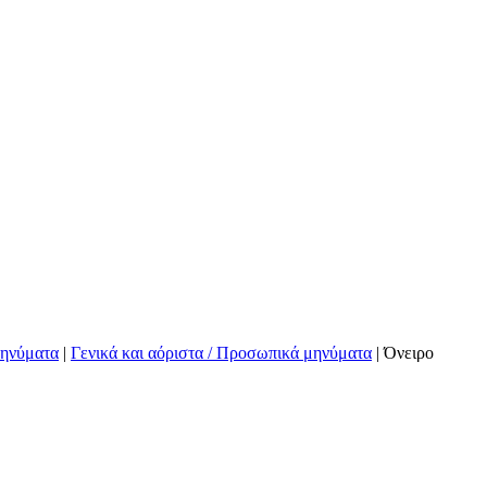
μηνύματα
|
Γενικά και αόριστα / Προσωπικά μηνύματα
|
Όνειρο