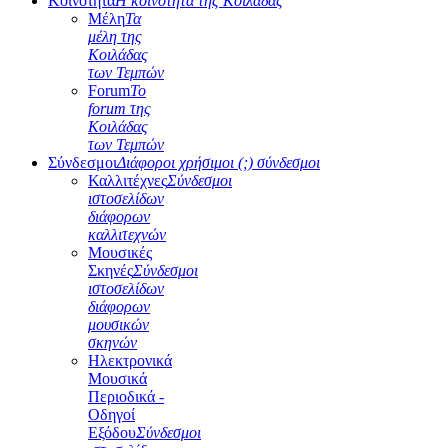
Κοινότητα
Η κοινότητα της Κοιλάδας
Μέλη
Τα
μέλη της
Κοιλάδας
των Τεμπών
Forum
Το
forum της
Κοιλάδας
των Τεμπών
Σύνδεσμοι
Διάφοροι χρήσιμοι (;) σύνδεσμοι
Καλλιτέχνες
Σύνδεσμοι
ιστοσελίδων
διάφορων
καλλιτεχνών
Μουσικές
Σκηνές
Σύνδεσμοι
ιστοσελίδων
διάφορων
μουσικών
σκηνών
Ηλεκτρονικά
Μουσικά
Περιοδικά -
Οδηγοί
Εξόδου
Σύνδεσμοι