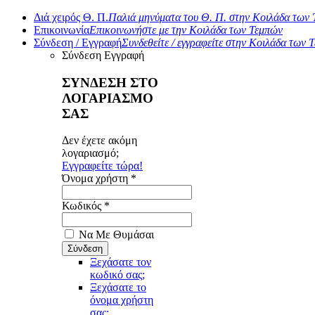
Διά χειρός Θ. Π.
Παλιά μηνύματα του Θ. Π. στην Κοιλάδα των
Επικοινωνία
Επικοινωνήστε με την Κοιλάδα των Τεμπών
Σύνδεση / Εγγραφή
Συνδεθείτε / εγγραφείτε στην Κοιλάδα των 
Σύνδεση
Εγγραφή
ΣΥΝΔΕΣΗ ΣΤΟ
ΛΟΓΑΡΙΑΣΜΟ
ΣΑΣ
Δεν έχετε ακόμη
λογαριασμό;
Εγγραφείτε τώρα!
Όνομα χρήστη *
Κωδικός *
Να Με Θυμάσαι
Ξεχάσατε τον
κωδικό σας;
Ξεχάσατε το
όνομα χρήστη
σας;