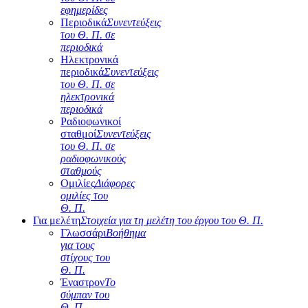
εφημερίδες
Περιοδικά
Συνεντεύξεις
του Θ. Π. σε
περιοδικά
Ηλεκτρονικά
περιοδικά
Συνεντεύξεις
του Θ. Π. σε
ηλεκτρονικά
περιοδικά
Ραδιοφωνικοί
σταθμοί
Συνεντεύξεις
του Θ. Π. σε
ραδιοφωνικούς
σταθμούς
Ομιλίες
Διάφορες
ομιλίες του
Θ. Π.
Για μελέτη
Στοιχεία για τη μελέτη του έργου του Θ. Π.
Γλωσσάρι
Βοήθημα
για τους
στίχους του
Θ. Π.
Έναστρον
Το
σύμπαν του
Θ. Π.