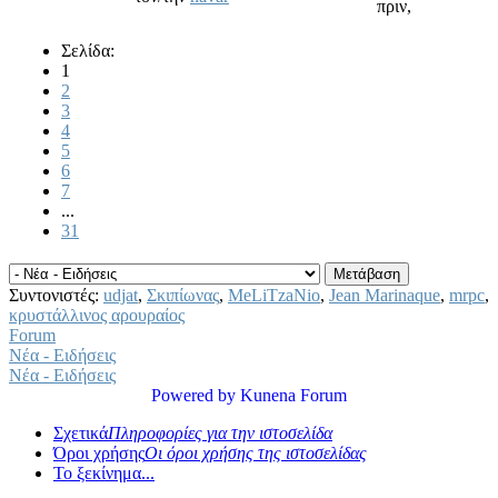
πριν,
Σελίδα:
1
2
3
4
5
6
7
...
31
Συντονιστές:
udjat
,
Σκιπίωνας
,
MeLiTzaNio
,
Jean Marinaque
,
mrpc
,
κρυστάλλινος αρουραίος
Forum
Νέα - Ειδήσεις
Νέα - Ειδήσεις
Powered by
Kunena Forum
Σχετικά
Πληροφορίες για την ιστοσελίδα
Όροι χρήσης
Οι όροι χρήσης της ιστοσελίδας
Το ξεκίνημα...