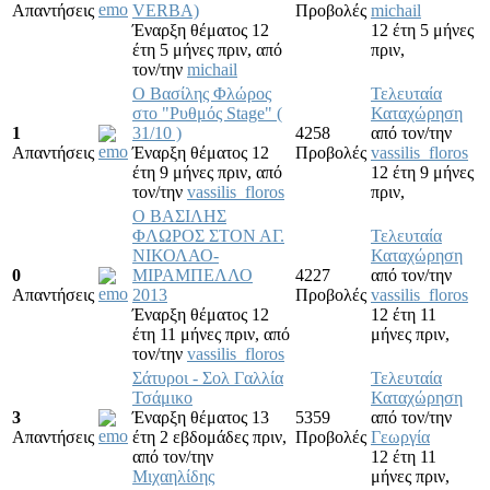
Απαντήσεις
VERBA)
Προβολές
michail
Έναρξη θέματος 12
12 έτη 5 μήνες
έτη 5 μήνες πριν,
από
πριν,
τον/την
michail
Ο Βασίλης Φλώρος
Τελευταία
στο "Ρυθμός Stage" (
Καταχώρηση
1
31/10 )
4258
από τον/την
Απαντήσεις
Έναρξη θέματος 12
Προβολές
vassilis_floros
έτη 9 μήνες πριν,
από
12 έτη 9 μήνες
τον/την
vassilis_floros
πριν,
O ΒΑΣΙΛΗΣ
ΦΛΩΡΟΣ ΣΤΟΝ ΑΓ.
Τελευταία
ΝΙΚΟΛΑΟ-
Καταχώρηση
0
ΜΙΡΑΜΠΕΛΛΟ
4227
από τον/την
Απαντήσεις
2013
Προβολές
vassilis_floros
Έναρξη θέματος 12
12 έτη 11
έτη 11 μήνες πριν,
από
μήνες πριν,
τον/την
vassilis_floros
Σάτυροι - Σολ Γαλλία
Τελευταία
Τσάμικο
Καταχώρηση
3
Έναρξη θέματος 13
5359
από τον/την
Απαντήσεις
έτη 2 εβδομάδες πριν,
Προβολές
Γεωργία
από τον/την
12 έτη 11
Μιχαηλίδης
μήνες πριν,