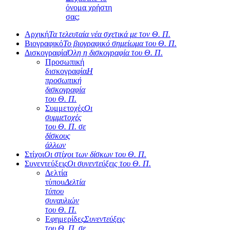
όνομα χρήστη
σας;
Αρχική
Τα τελευταία νέα σχετικά με τον Θ. Π.
Βιογραφικό
Το βιογραφικό σημείωμα του Θ. Π.
Δισκογραφία
Όλη η δισκογραφία του Θ. Π.
Προσωπική
δισκογραφία
Η
προσωπική
δισκογραφία
του Θ. Π.
Συμμετοχές
Οι
συμμετοχές
του Θ. Π. σε
δίσκους
άλλων
Στίχοι
Οι στίχοι των δίσκων του Θ. Π.
Συνεντεύξεις
Οι συνεντεύξεις του Θ. Π.
Δελτία
τύπου
Δελτία
τύπου
συναυλιών
του Θ. Π.
Εφημερίδες
Συνεντεύξεις
του Θ. Π. σε