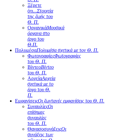
Ξέρετε
ότι...
Στοιχεία
της ζωής του
Θ. Π.
Οργανικά
Μουσικά
όργανα στο
έργο του
Θ.Π.
Πολυμέσα
Πολυμέσα σχετικά με τον Θ. Π.
Φωτογραφίες
Φωτογραφίες
του Θ. Π.
Βίντεο
Βίντεο
του Θ. Π.
Αρχεία
Αρχεία
σχετικά με το
έργο του Θ.
Π.
Εμφανίσεις
Οι ζωντανές εμφανίσεις του Θ. Π.
Συναυλίες
Οι
επίσημες
συναυλίες
του Θ. Π.
Θανασοσυνάξεις
Οι
συνάξεις των