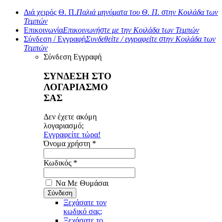
Διά χειρός Θ. Π.
Παλιά μηνύματα του Θ. Π. στην Κοιλάδα των
Τεμπών
Επικοινωνία
Επικοινωνήστε με την Κοιλάδα των Τεμπών
Σύνδεση / Εγγραφή
Συνδεθείτε / εγγραφείτε στην Κοιλάδα των
Τεμπών
Σύνδεση
Εγγραφή
ΣΥΝΔΕΣΗ ΣΤΟ
ΛΟΓΑΡΙΑΣΜΟ
ΣΑΣ
Δεν έχετε ακόμη
λογαριασμό;
Εγγραφείτε τώρα!
Όνομα χρήστη *
Κωδικός *
Να Με Θυμάσαι
Ξεχάσατε τον
κωδικό σας;
Ξεχάσατε το