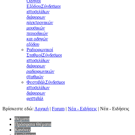
Οδηγοί
Εξόδου
Σύνδεσμοι
ιστοσελίδων
διάφορων
ηλεκτρονικών
μουσικών
περιοδικών
και οδηγών
εξόδου
Ραδιοφωνικοί
Σταθμοί
Σύνδεσμοι
ιστοσελίδων
διάφορων
ραδιοφωνικών
σταθμών
Φεστιβάλ
Σύνδεσμοι
ιστοσελίδων
διάφορων
φεστιβάλ
Βρίσκεστε εδώ:
Αρχική
|
Forum
|
Νέα - Ειδήσεις
|
Νέα - Ειδήσεις
Θέματα
Πρόσφατα Θέματα
Κανόνες