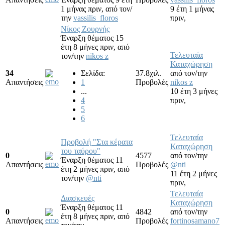
1 μήνας πριν,
από τον/
9 έτη 1 μήνας
την
vassilis_floros
πριν,
Νίκος Ζουρνής
Έναρξη θέματος 15
έτη 8 μήνες πριν,
από
Τελευταία
τον/την
nikos z
Καταχώρηση
34
Σελίδα:
37.8χιλ.
από τον/την
Απαντήσεις
1
Προβολές
nikos z
...
10 έτη 3 μήνες
4
πριν,
5
6
Τελευταία
Προβολή "Στα κέρατα
Καταχώρηση
του ταύρου"
0
4577
από τον/την
Έναρξη θέματος 11
Απαντήσεις
Προβολές
@nti
έτη 2 μήνες πριν,
από
11 έτη 2 μήνες
τον/την
@nti
πριν,
Τελευταία
Διασκευές
Καταχώρηση
Έναρξη θέματος 11
0
4842
από τον/την
έτη 8 μήνες πριν,
από
Απαντήσεις
Προβολές
fortinosamano7