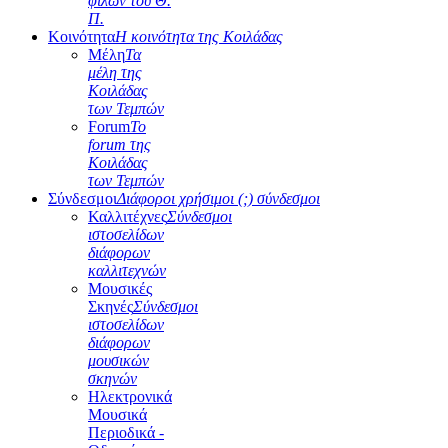
φίλων του Θ.
Π.
Κοινότητα
Η κοινότητα της Κοιλάδας
Μέλη
Τα
μέλη της
Κοιλάδας
των Τεμπών
Forum
Το
forum της
Κοιλάδας
των Τεμπών
Σύνδεσμοι
Διάφοροι χρήσιμοι (;) σύνδεσμοι
Καλλιτέχνες
Σύνδεσμοι
ιστοσελίδων
διάφορων
καλλιτεχνών
Μουσικές
Σκηνές
Σύνδεσμοι
ιστοσελίδων
διάφορων
μουσικών
σκηνών
Ηλεκτρονικά
Μουσικά
Περιοδικά -