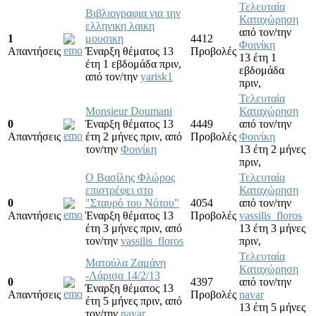
Τελευταία
Βιβλιογραφια για την
Καταχώρηση
ελληνικη λαικη
από τον/την
1
μουσικη
4412
Φοινίκη
Απαντήσεις
Έναρξη θέματος 13
Προβολές
13 έτη 1
έτη 1 εβδομάδα πριν,
εβδομάδα
από τον/την
yarisk1
πριν,
Τελευταία
Monsieur Doumani
Καταχώρηση
0
Έναρξη θέματος 13
4449
από τον/την
Απαντήσεις
έτη 2 μήνες πριν,
από
Προβολές
Φοινίκη
τον/την
Φοινίκη
13 έτη 2 μήνες
πριν,
Ο Βασίλης Φλώρος
Τελευταία
επιστρέφει στο
Καταχώρηση
0
"Σταυρό του Νότου"
4054
από τον/την
Απαντήσεις
Έναρξη θέματος 13
Προβολές
vassilis_floros
έτη 3 μήνες πριν,
από
13 έτη 3 μήνες
τον/την
vassilis_floros
πριν,
Τελευταία
Ματούλα Ζαμάνη
Καταχώρηση
-Λάρισα 14/2/13
0
4397
από τον/την
Έναρξη θέματος 13
Απαντήσεις
Προβολές
navar
έτη 5 μήνες πριν,
από
13 έτη 5 μήνες
τον/την
navar