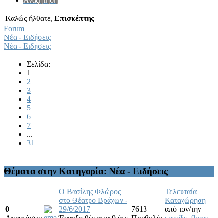
Αναζήτηση
Καλώς ήλθατε,
Επισκέπτης
Forum
Νέα - Ειδήσεις
Νέα - Ειδήσεις
Σελίδα:
1
2
3
4
5
6
7
...
31
Θέματα στην Κατηγορία: Νέα - Ειδήσεις
Ο Βασίλης Φλώρος
Τελευταία
στο Θέατρο Βράχων -
Καταχώρηση
0
29/6/2017
7613
από τον/την
Απαντήσεις
Έναρξη θέματος 9 έτη
Προβολές
vassilis_floros