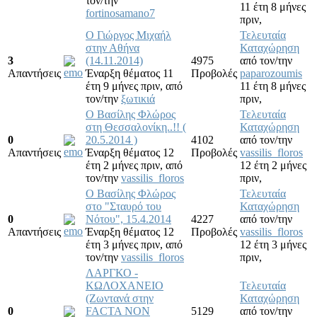
τον/την
11 έτη 8 μήνες
fortinosamano7
πριν,
Ο Γιώργος Μιχαήλ
Τελευταία
στην Αθήνα
Καταχώρηση
3
(14.11.2014)
4975
από τον/την
Απαντήσεις
Έναρξη θέματος 11
Προβολές
paparozoumis
έτη 9 μήνες πριν,
από
11 έτη 8 μήνες
τον/την
ξωτικιά
πριν,
Ο Βασίλης Φλώρος
Τελευταία
στη Θεσσαλονίκη..!! (
Καταχώρηση
0
20.5.2014 )
4102
από τον/την
Απαντήσεις
Έναρξη θέματος 12
Προβολές
vassilis_floros
έτη 2 μήνες πριν,
από
12 έτη 2 μήνες
τον/την
vassilis_floros
πριν,
O Βασίλης Φλώρος
Τελευταία
στο "Σταυρό του
Καταχώρηση
0
Νότου", 15.4.2014
4227
από τον/την
Απαντήσεις
Έναρξη θέματος 12
Προβολές
vassilis_floros
έτη 3 μήνες πριν,
από
12 έτη 3 μήνες
τον/την
vassilis_floros
πριν,
ΛΑΡΓΚΟ -
ΚΩΛΟΧΑΝΕΙΟ
Τελευταία
(Ζωντανά στην
Καταχώρηση
0
FACTA NON
5129
από τον/την