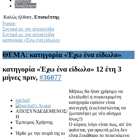
Κανόνες
Αναζήτηση
Καλώς ήλθατε,
Επισκέπτης
Forum
Σχετικά με την ιστοσελίδα
Σχετικά με την ιστοσελίδα
κατηγορία «Έχω ένα είδωλο»
ΘΕΜΑ: κατηγορία «Έχω ένα είδωλο»
κατηγορία «Έχω ένα είδωλο»
12 έτη 3
μήνες πριν,
#36077
Μήπως θα ήταν χρήσιμο να
κλειδωθεί η συγκεκριμένη
michail
κατηγορία εφόσον είναι
ανενεργή; (ευελπιστώντας να
ΑΠΟΣΥΝΔΕΔΕΜΕΝΟΣ/
ζωντανέψει με νέο αίνιγμα
Η
ίσως;!)
Έμπειρος Χρήστης
Ο κύριος λόγο είναι πως, απ' ότι
φαίνεται, για αρκετά μέλη δεν
Ήρθε με την σειρά της κι
είναι ξεκάθαρο το περιεχόμενο