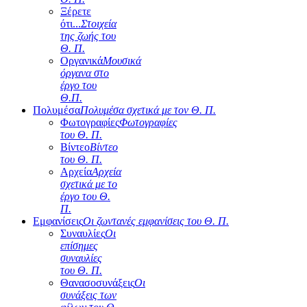
Ξέρετε
ότι...
Στοιχεία
της ζωής του
Θ. Π.
Οργανικά
Μουσικά
όργανα στο
έργο του
Θ.Π.
Πολυμέσα
Πολυμέσα σχετικά με τον Θ. Π.
Φωτογραφίες
Φωτογραφίες
του Θ. Π.
Βίντεο
Βίντεο
του Θ. Π.
Αρχεία
Αρχεία
σχετικά με το
έργο του Θ.
Π.
Εμφανίσεις
Οι ζωντανές εμφανίσεις του Θ. Π.
Συναυλίες
Οι
επίσημες
συναυλίες
του Θ. Π.
Θανασοσυνάξεις
Οι
συνάξεις των