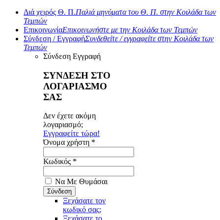
Διά χειρός Θ. Π.
Παλιά μηνύματα του Θ. Π. στην Κοιλάδα των
Τεμπών
Επικοινωνία
Επικοινωνήστε με την Κοιλάδα των Τεμπών
Σύνδεση / Εγγραφή
Συνδεθείτε / εγγραφείτε στην Κοιλάδα των
Τεμπών
Σύνδεση
Εγγραφή
ΣΥΝΔΕΣΗ ΣΤΟ
ΛΟΓΑΡΙΑΣΜΟ
ΣΑΣ
Δεν έχετε ακόμη
λογαριασμό;
Εγγραφείτε τώρα!
Όνομα χρήστη *
Κωδικός *
Να Με Θυμάσαι
Ξεχάσατε τον
κωδικό σας;
Ξεχάσατε το