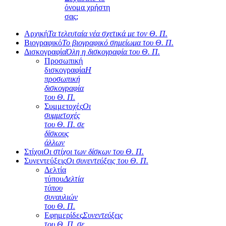
όνομα χρήστη
σας;
Αρχική
Τα τελευταία νέα σχετικά με τον Θ. Π.
Βιογραφικό
Το βιογραφικό σημείωμα του Θ. Π.
Δισκογραφία
Όλη η δισκογραφία του Θ. Π.
Προσωπική
δισκογραφία
Η
προσωπική
δισκογραφία
του Θ. Π.
Συμμετοχές
Οι
συμμετοχές
του Θ. Π. σε
δίσκους
άλλων
Στίχοι
Οι στίχοι των δίσκων του Θ. Π.
Συνεντεύξεις
Οι συνεντεύξεις του Θ. Π.
Δελτία
τύπου
Δελτία
τύπου
συναυλιών
του Θ. Π.
Εφημερίδες
Συνεντεύξεις
του Θ. Π. σε