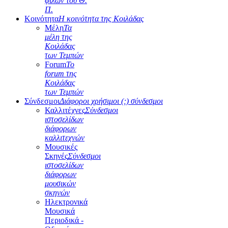
φίλων του Θ.
Π.
Κοινότητα
Η κοινότητα της Κοιλάδας
Μέλη
Τα
μέλη της
Κοιλάδας
των Τεμπών
Forum
Το
forum της
Κοιλάδας
των Τεμπών
Σύνδεσμοι
Διάφοροι χρήσιμοι (;) σύνδεσμοι
Καλλιτέχνες
Σύνδεσμοι
ιστοσελίδων
διάφορων
καλλιτεχνών
Μουσικές
Σκηνές
Σύνδεσμοι
ιστοσελίδων
διάφορων
μουσικών
σκηνών
Ηλεκτρονικά
Μουσικά
Περιοδικά -