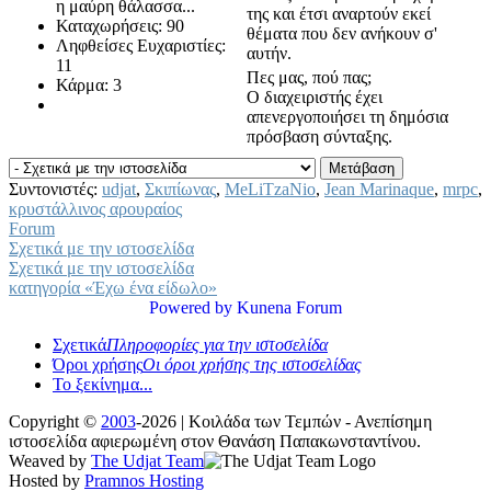
η μαύρη θάλασσα...
της και έτσι αναρτούν εκεί
Καταχωρήσεις: 90
θέματα που δεν ανήκουν σ'
Ληφθείσες Ευχαριστίες:
αυτήν.
11
Πες μας, πού πας;
Κάρμα: 3
Ο διαχειριστής έχει
απενεργοποιήσει τη δημόσια
πρόσβαση σύνταξης.
Συντονιστές:
udjat
,
Σκιπίωνας
,
MeLiTzaNio
,
Jean Marinaque
,
mrpc
,
κρυστάλλινος αρουραίος
Forum
Σχετικά με την ιστοσελίδα
Σχετικά με την ιστοσελίδα
κατηγορία «Έχω ένα είδωλο»
Powered by
Kunena Forum
Σχετικά
Πληροφορίες για την ιστοσελίδα
Όροι χρήσης
Οι όροι χρήσης της ιστοσελίδας
Το ξεκίνημα...
Copyright ©
2003
-2026 | Κοιλάδα των Τεμπών - Ανεπίσημη
ιστοσελίδα αφιερωμένη στον Θανάση Παπακωνσταντίνου.
Weaved by
The Udjat Team
Hosted by
Pramnos Hosting