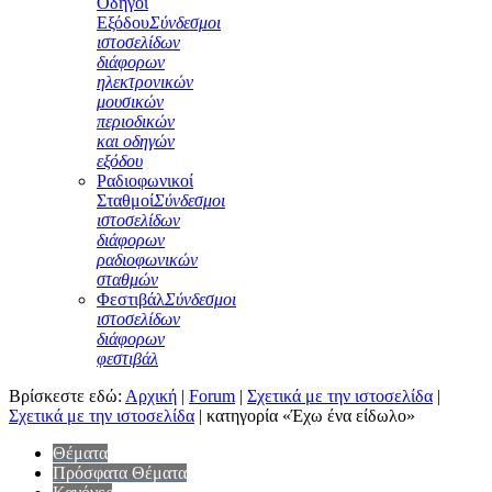
Οδηγοί
Εξόδου
Σύνδεσμοι
ιστοσελίδων
διάφορων
ηλεκτρονικών
μουσικών
περιοδικών
και οδηγών
εξόδου
Ραδιοφωνικοί
Σταθμοί
Σύνδεσμοι
ιστοσελίδων
διάφορων
ραδιοφωνικών
σταθμών
Φεστιβάλ
Σύνδεσμοι
ιστοσελίδων
διάφορων
φεστιβάλ
Βρίσκεστε εδώ:
Αρχική
|
Forum
|
Σχετικά με την ιστοσελίδα
|
Σχετικά με την ιστοσελίδα
|
κατηγορία «Έχω ένα είδωλο»
Θέματα
Πρόσφατα Θέματα