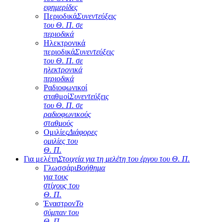
εφημερίδες
Περιοδικά
Συνεντεύξεις
του Θ. Π. σε
περιοδικά
Ηλεκτρονικά
περιοδικά
Συνεντεύξεις
του Θ. Π. σε
ηλεκτρονικά
περιοδικά
Ραδιοφωνικοί
σταθμοί
Συνεντεύξεις
του Θ. Π. σε
ραδιοφωνικούς
σταθμούς
Ομιλίες
Διάφορες
ομιλίες του
Θ. Π.
Για μελέτη
Στοιχεία για τη μελέτη του έργου του Θ. Π.
Γλωσσάρι
Βοήθημα
για τους
στίχους του
Θ. Π.
Έναστρον
Το
σύμπαν του
Θ. Π.