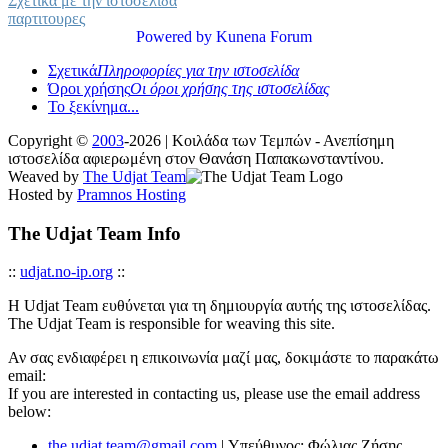
Σχετικά με την ιστοσελίδα
παρτιτουρες
Powered by
Kunena Forum
Σχετικά
Πληροφορίες για την ιστοσελίδα
Όροι χρήσης
Οι όροι χρήσης της ιστοσελίδας
Το ξεκίνημα...
Copyright ©
2003
-2026 | Κοιλάδα των Τεμπών - Ανεπίσημη
ιστοσελίδα αφιερωμένη στον Θανάση Παπακωνσταντίνου.
Weaved by
The Udjat Team
Hosted by
Pramnos Hosting
The Udjat Team Info
::
udjat.no-ip.org
::
Η Udjat Team ευθύνεται για τη δημιουργία αυτής της ιστοσελίδας.
The Udjat Team is responsible for weaving this site.
Αν σας ενδιαφέρει η επικοινωνία μαζί μας, δοκιμάστε το παρακάτω
email:
If you are interested in contacting us, please use the email address
below:
the.udjat.team@gmail.com
| Υπεύθυνος: Φώλιας Ζήσης