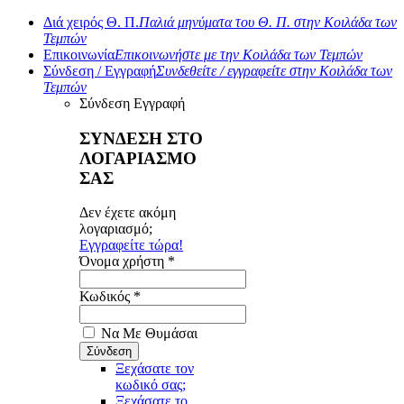
Διά χειρός Θ. Π.
Παλιά μηνύματα του Θ. Π. στην Κοιλάδα των
Τεμπών
Επικοινωνία
Επικοινωνήστε με την Κοιλάδα των Τεμπών
Σύνδεση / Εγγραφή
Συνδεθείτε / εγγραφείτε στην Κοιλάδα των
Τεμπών
Σύνδεση
Εγγραφή
ΣΥΝΔΕΣΗ ΣΤΟ
ΛΟΓΑΡΙΑΣΜΟ
ΣΑΣ
Δεν έχετε ακόμη
λογαριασμό;
Εγγραφείτε τώρα!
Όνομα χρήστη *
Κωδικός *
Να Με Θυμάσαι
Ξεχάσατε τον
κωδικό σας;
Ξεχάσατε το