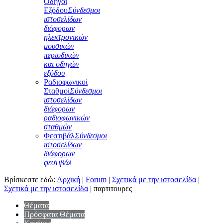
Οδηγοί
Εξόδου
Σύνδεσμοι
ιστοσελίδων
διάφορων
ηλεκτρονικών
μουσικών
περιοδικών
και οδηγών
εξόδου
Ραδιοφωνικοί
Σταθμοί
Σύνδεσμοι
ιστοσελίδων
διάφορων
ραδιοφωνικών
σταθμών
Φεστιβάλ
Σύνδεσμοι
ιστοσελίδων
διάφορων
φεστιβάλ
Βρίσκεστε εδώ:
Αρχική
|
Forum
|
Σχετικά με την ιστοσελίδα
|
Σχετικά με την ιστοσελίδα
|
παρτιτουρες
Θέματα
Πρόσφατα Θέματα