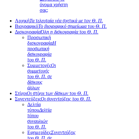
όνομα χρήστη
σας;
Αρχική
Τα τελευταία νέα σχετικά με τον Θ. Π.
Βιογραφικό
Το βιογραφικό σημείωμα του Θ. Π.
Δισκογραφία
Όλη η δισκογραφία του Θ. Π.
Προσωπική
δισκογραφία
Η
προσωπική
δισκογραφία
του Θ. Π.
Συμμετοχές
Οι
συμμετοχές
του Θ. Π. σε
δίσκους
άλλων
Στίχοι
Οι στίχοι των δίσκων του Θ. Π.
Συνεντεύξεις
Οι συνεντεύξεις του Θ. Π.
Δελτία
τύπου
Δελτία
τύπου
συναυλιών
του Θ. Π.
Εφημερίδες
Συνεντεύξεις
του Θ. Π. σε