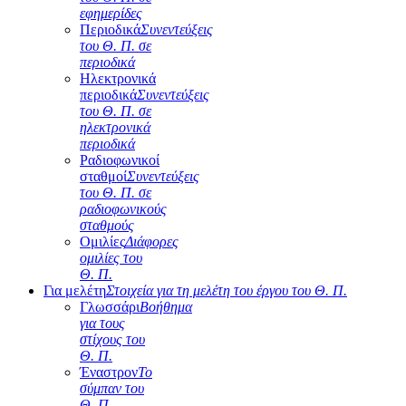
εφημερίδες
Περιοδικά
Συνεντεύξεις
του Θ. Π. σε
περιοδικά
Ηλεκτρονικά
περιοδικά
Συνεντεύξεις
του Θ. Π. σε
ηλεκτρονικά
περιοδικά
Ραδιοφωνικοί
σταθμοί
Συνεντεύξεις
του Θ. Π. σε
ραδιοφωνικούς
σταθμούς
Ομιλίες
Διάφορες
ομιλίες του
Θ. Π.
Για μελέτη
Στοιχεία για τη μελέτη του έργου του Θ. Π.
Γλωσσάρι
Βοήθημα
για τους
στίχους του
Θ. Π.
Έναστρον
Το
σύμπαν του
Θ. Π.