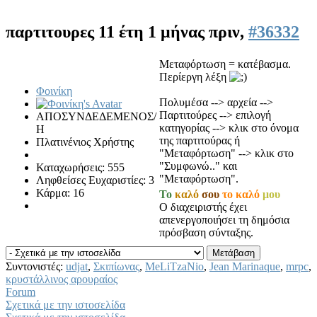
παρτιτουρες
11 έτη 1 μήνας πριν,
#36332
Μεταφόρτωση = κατέβασμα.
Περίεργη λέξη
Φοινίκη
Πολυμέσα --> αρχεία -->
Παρτιτούρες --> επιλογή
ΑΠΟΣΥΝΔΕΔΕΜΕΝΟΣ/
κατηγορίας --> κλικ στο όνομα
Η
της παρτιτούρας ή
Πλατινένιος Χρήστης
"Μεταφόρτωση" --> κλικ στο
"Συμφωνώ.." και
Καταχωρήσεις: 555
"Μεταφόρτωση".
Ληφθείσες Ευχαριστίες: 3
Κάρμα: 16
Το
καλό
σου
το καλό
μου
Ο διαχειριστής έχει
απενεργοποιήσει τη δημόσια
πρόσβαση σύνταξης.
Συντονιστές:
udjat
,
Σκιπίωνας
,
MeLiTzaNio
,
Jean Marinaque
,
mrpc
,
κρυστάλλινος αρουραίος
Forum
Σχετικά με την ιστοσελίδα