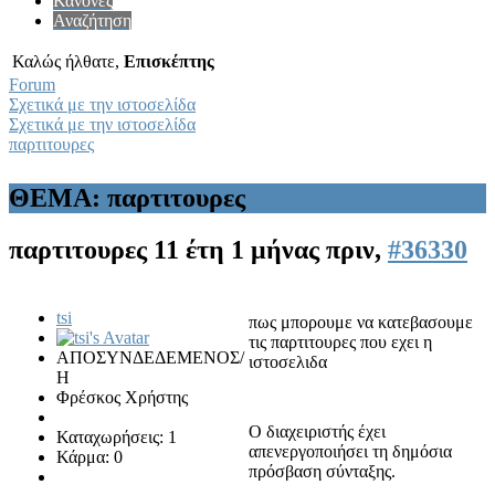
Κανόνες
Αναζήτηση
Καλώς ήλθατε,
Επισκέπτης
Forum
Σχετικά με την ιστοσελίδα
Σχετικά με την ιστοσελίδα
παρτιτουρες
ΘΕΜΑ: παρτιτουρες
παρτιτουρες
11 έτη 1 μήνας πριν,
#36330
tsi
πως μπορουμε να κατεβασουμε
τις παρτιτουρες που εχει η
ΑΠΟΣΥΝΔΕΔΕΜΕΝΟΣ/
ιστοσελιδα
Η
Φρέσκος Χρήστης
Ο διαχειριστής έχει
Καταχωρήσεις: 1
απενεργοποιήσει τη δημόσια
Κάρμα: 0
πρόσβαση σύνταξης.