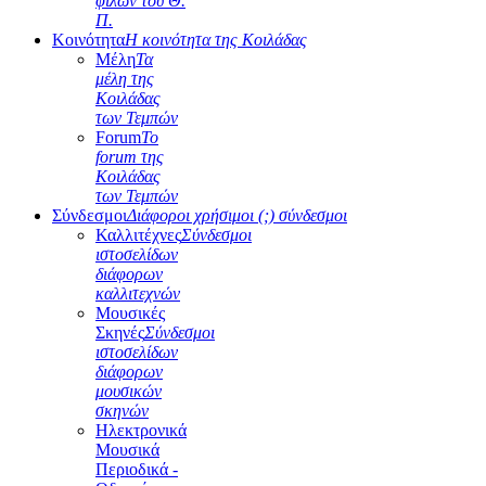
φίλων του Θ.
Π.
Κοινότητα
Η κοινότητα της Κοιλάδας
Μέλη
Τα
μέλη της
Κοιλάδας
των Τεμπών
Forum
Το
forum της
Κοιλάδας
των Τεμπών
Σύνδεσμοι
Διάφοροι χρήσιμοι (;) σύνδεσμοι
Καλλιτέχνες
Σύνδεσμοι
ιστοσελίδων
διάφορων
καλλιτεχνών
Μουσικές
Σκηνές
Σύνδεσμοι
ιστοσελίδων
διάφορων
μουσικών
σκηνών
Ηλεκτρονικά
Μουσικά
Περιοδικά -