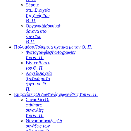
Ξέρετε
ότι...
Στοιχεία
της ζωής του
Θ. Π.
Οργανικά
Μουσικά
όργανα στο
έργο του
Θ.Π.
Πολυμέσα
Πολυμέσα σχετικά με τον Θ. Π.
Φωτογραφίες
Φωτογραφίες
του Θ. Π.
Βίντεο
Βίντεο
του Θ. Π.
Αρχεία
Αρχεία
σχετικά με το
έργο του Θ.
Π.
Εμφανίσεις
Οι ζωντανές εμφανίσεις του Θ. Π.
Συναυλίες
Οι
επίσημες
συναυλίες
του Θ. Π.
Θανασοσυνάξεις
Οι
συνάξεις των