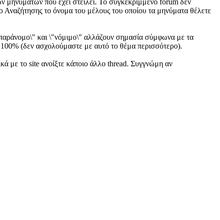
ων μηνυμάτων που έχει στείλει. Το συγκεκριμμένο forum δεν
δίο Αναζήτησης το όνομα του μέλους του οποίου τα μηνύματα θέλετε
 \"παράνομο\" και \"νόμιμο\" αλλάζουν σημασία σύμφωνα με τα
 100% (δεν ασχολούμαστε με αυτό το θέμα περισσότερο).
ά με το site ανοίξτε κάποιο άλλο thread. Συγγνώμη αν