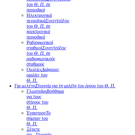
του Θ. Π. σε
περιοδικά
Ηλεκτρονικά
περιοδικά
Συνεντεύξεις
του Θ. Π. σε
ηλεκτρονικά
περιοδικά
Ραδιοφωνικοί
σταθμοί
Συνεντεύξεις
του Θ. Π. σε
ραδιοφωνικούς
σταθμούς
Ομιλίες
Διάφορες
ομιλίες του
Θ. Π.
Για μελέτη
Στοιχεία για τη μελέτη του έργου του Θ. Π.
Γλωσσάρι
Βοήθημα
για τους
στίχους του
Θ. Π.
Έναστρον
Το
σύμπαν του
Θ. Π.
Ξέρετε
ότι...
Στοιχεία