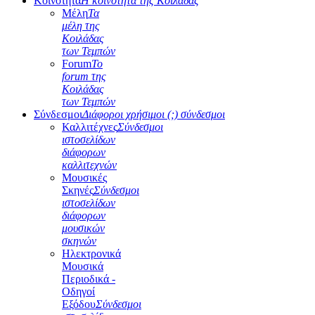
Κοινότητα
Η κοινότητα της Κοιλάδας
Μέλη
Τα
μέλη της
Κοιλάδας
των Τεμπών
Forum
Το
forum της
Κοιλάδας
των Τεμπών
Σύνδεσμοι
Διάφοροι χρήσιμοι (;) σύνδεσμοι
Καλλιτέχνες
Σύνδεσμοι
ιστοσελίδων
διάφορων
καλλιτεχνών
Μουσικές
Σκηνές
Σύνδεσμοι
ιστοσελίδων
διάφορων
μουσικών
σκηνών
Ηλεκτρονικά
Μουσικά
Περιοδικά -
Οδηγοί
Εξόδου
Σύνδεσμοι