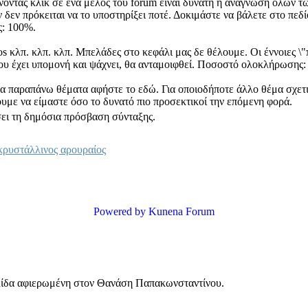
άνοντας κλικ σε ένα μέλος του forum είναι δυνατή η ανάγνωση όλων τ
ν δεν πρόκειται να το υποστηρίξει ποτέ. Δοκιμάστε να βάλετε στο πε
: 100%.
deos κλπ. κλπ. κλπ. Μπελάδες στο κεφάλι μας δε θέλουμε. Οι έννοιες
ου έχει υπομονή και ψάχνει, θα ανταμοιφθεί. Ποσοστό ολοκλήρωσης:
τα παραπάνω θέματα αφήστε το εδώ. Για οποιοδήποτε άλλο θέμα σχετικ
με να είμαστε όσο το δυνατό πιο προσεκτικοί την επόμενη φορά.
σει τη δημόσια πρόσβαση σύνταξης.
κρυστάλλινος αρουραίος
Powered by
Kunena Forum
ελίδα αφιερωμένη στον Θανάση Παπακωνσταντίνου.