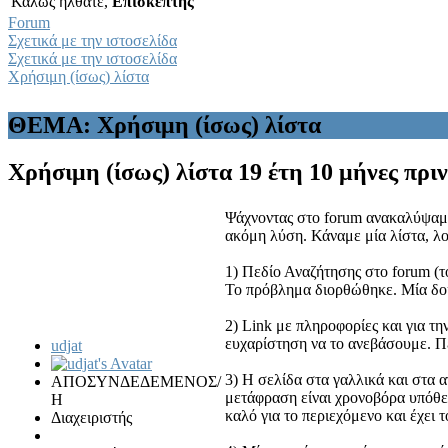
Καλώς ήλθατε,
Επισκέπτης
Forum
Σχετικά με την ιστοσελίδα
Σχετικά με την ιστοσελίδα
Χρήσιμη (ίσως) λίστα
ΘΕΜΑ: Χρήσιμη (ίσως) λίστα
Χρήσιμη (ίσως) λίστα
19 έτη 10 μήνες πρι
Ψάχνοντας στο forum ανακαλύψαμε 
ακόμη λύση. Κάναμε μία λίστα, λο
1) Πεδίο Αναζήτησης στο forum (τ
Το πρόβλημα διορθώθηκε. Μία δο
2) Link με πληροφορίες και για τ
ευχαρίστηση να το ανεβάσουμε. 
udjat
3) Η σελίδα στα γαλλικά και στα α
ΑΠΟΣΥΝΔΕΔΕΜΕΝΟΣ/
μετάφραση είναι χρονοβόρα υπόθεση
Η
καλό για το περιεχόμενο και έχε
Διαχειριστής