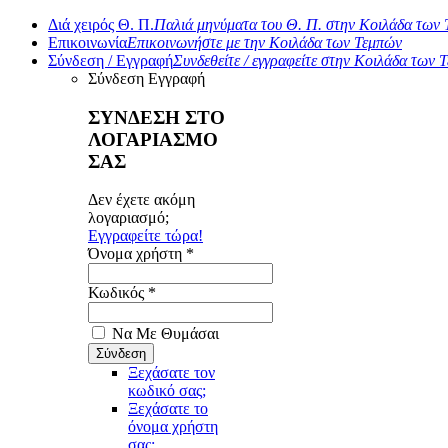
Διά χειρός Θ. Π.
Παλιά μηνύματα του Θ. Π. στην Κοιλάδα των
Επικοινωνία
Επικοινωνήστε με την Κοιλάδα των Τεμπών
Σύνδεση / Εγγραφή
Συνδεθείτε / εγγραφείτε στην Κοιλάδα των 
Σύνδεση
Εγγραφή
ΣΥΝΔΕΣΗ ΣΤΟ
ΛΟΓΑΡΙΑΣΜΟ
ΣΑΣ
Δεν έχετε ακόμη
λογαριασμό;
Εγγραφείτε τώρα!
Όνομα χρήστη *
Κωδικός *
Να Με Θυμάσαι
Ξεχάσατε τον
κωδικό σας;
Ξεχάσατε το
όνομα χρήστη
σας;