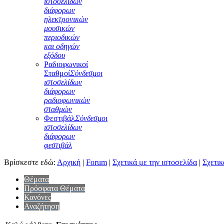
ιστοσελίδων
διάφορων
ηλεκτρονικών
μουσικών
περιοδικών
και οδηγών
εξόδου
Ραδιοφωνικοί
Σταθμοί
Σύνδεσμοι
ιστοσελίδων
διάφορων
ραδιοφωνικών
σταθμών
Φεστιβάλ
Σύνδεσμοι
ιστοσελίδων
διάφορων
φεστιβάλ
Βρίσκεστε εδώ:
Αρχική
|
Forum
|
Σχετικά με την ιστοσελίδα
|
Σχετικ
Θέματα
Πρόσφατα Θέματα
Κανόνες
Αναζήτηση