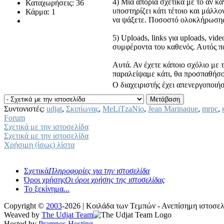
4) Μία απορία σχετικά με το αν κ
Καταχωρήσεις: 36
υποστηρίζει κάτι τέτοιο και μάλλο
Κάρμα: 1
να ψάξετε. Ποσοστό ολοκλήρωσης
5) Uploads, links για uploads, vi
συμφέροντα του καθενός. Αυτός π
Αυτά. Αν έχετε κάποιο σχόλιο με 
παραλείψαμε κάτι, θα προσπαθήσου
Ο διαχειριστής έχει απενεργοποιή
Συντονιστές:
udjat
,
Σκιπίωνας
,
MeLiTzaNio
,
Jean Marinaque
,
mrpc
,
Forum
Σχετικά με την ιστοσελίδα
Σχετικά με την ιστοσελίδα
Χρήσιμη (ίσως) λίστα
Σχετικά
Πληροφορίες για την ιστοσελίδα
Όροι χρήσης
Οι όροι χρήσης της ιστοσελίδας
Το ξεκίνημα...
Copyright ©
2003
-2026 | Κοιλάδα των Τεμπών - Ανεπίσημη ιστοσ
Weaved by
The Udjat Team
Hosted by
Pramnos Hosting