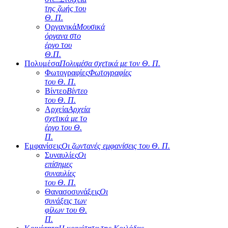
της ζωής του
Θ. Π.
Οργανικά
Μουσικά
όργανα στο
έργο του
Θ.Π.
Πολυμέσα
Πολυμέσα σχετικά με τον Θ. Π.
Φωτογραφίες
Φωτογραφίες
του Θ. Π.
Βίντεο
Βίντεο
του Θ. Π.
Αρχεία
Αρχεία
σχετικά με το
έργο του Θ.
Π.
Εμφανίσεις
Οι ζωντανές εμφανίσεις του Θ. Π.
Συναυλίες
Οι
επίσημες
συναυλίες
του Θ. Π.
Θανασοσυνάξεις
Οι
συνάξεις των
φίλων του Θ.
Π.