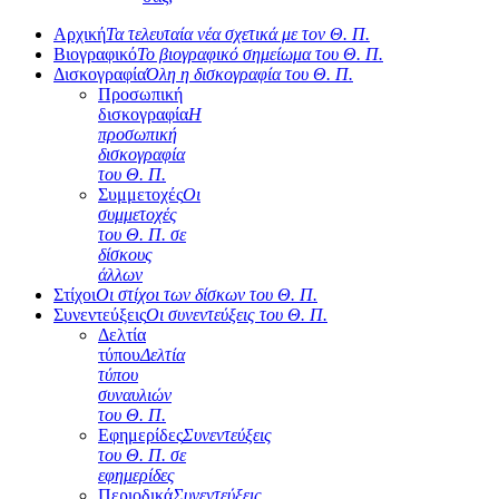
Αρχική
Τα τελευταία νέα σχετικά με τον Θ. Π.
Βιογραφικό
Το βιογραφικό σημείωμα του Θ. Π.
Δισκογραφία
Όλη η δισκογραφία του Θ. Π.
Προσωπική
δισκογραφία
Η
προσωπική
δισκογραφία
του Θ. Π.
Συμμετοχές
Οι
συμμετοχές
του Θ. Π. σε
δίσκους
άλλων
Στίχοι
Οι στίχοι των δίσκων του Θ. Π.
Συνεντεύξεις
Οι συνεντεύξεις του Θ. Π.
Δελτία
τύπου
Δελτία
τύπου
συναυλιών
του Θ. Π.
Εφημερίδες
Συνεντεύξεις
του Θ. Π. σε
εφημερίδες
Περιοδικά
Συνεντεύξεις