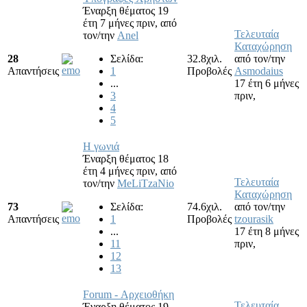
Έναρξη θέματος 19
έτη 7 μήνες πριν,
από
Τελευταία
τον/την
Anel
Καταχώρηση
28
Σελίδα:
32.8χιλ.
από τον/την
Απαντήσεις
1
Προβολές
Asmodaius
...
17 έτη 6 μήνες
3
πριν,
4
5
Η γωνιά
Έναρξη θέματος 18
έτη 4 μήνες πριν,
από
Τελευταία
τον/την
MeLiTzaNio
Καταχώρηση
73
Σελίδα:
74.6χιλ.
από τον/την
Απαντήσεις
1
Προβολές
tzourasik
...
17 έτη 8 μήνες
11
πριν,
12
13
Forum - Αρχειοθήκη
Τελευταία
Έναρξη θέματος 19