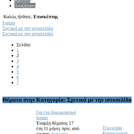
Κανόνες
Αναζήτηση
Καλώς ήλθατε,
Επισκέπτης
Forum
Σχετικά με την ιστοσελίδα
Σχετικά με την ιστοσελίδα
Σελίδα:
1
2
3
4
5
6
7
Θέματα στην Κατηγορία: Σχετικά με την ιστοσελίδα
Για ένα δημοκρατικό
forum
Έναρξη θέματος 17
Τελευταία
έτη 11 μήνες πριν,
από
Καταχώρηση
τον/την
Αντώνης