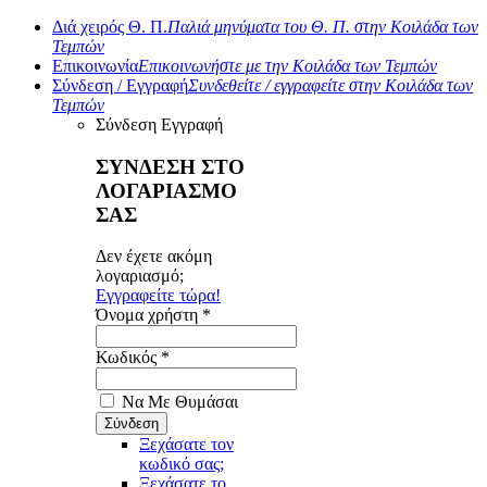
Διά χειρός Θ. Π.
Παλιά μηνύματα του Θ. Π. στην Κοιλάδα των
Τεμπών
Επικοινωνία
Επικοινωνήστε με την Κοιλάδα των Τεμπών
Σύνδεση / Εγγραφή
Συνδεθείτε / εγγραφείτε στην Κοιλάδα των
Τεμπών
Σύνδεση
Εγγραφή
ΣΥΝΔΕΣΗ ΣΤΟ
ΛΟΓΑΡΙΑΣΜΟ
ΣΑΣ
Δεν έχετε ακόμη
λογαριασμό;
Εγγραφείτε τώρα!
Όνομα χρήστη *
Κωδικός *
Να Με Θυμάσαι
Ξεχάσατε τον
κωδικό σας;
Ξεχάσατε το