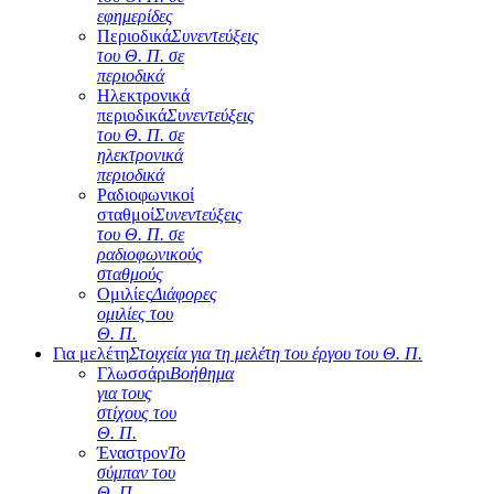
εφημερίδες
Περιοδικά
Συνεντεύξεις
του Θ. Π. σε
περιοδικά
Ηλεκτρονικά
περιοδικά
Συνεντεύξεις
του Θ. Π. σε
ηλεκτρονικά
περιοδικά
Ραδιοφωνικοί
σταθμοί
Συνεντεύξεις
του Θ. Π. σε
ραδιοφωνικούς
σταθμούς
Ομιλίες
Διάφορες
ομιλίες του
Θ. Π.
Για μελέτη
Στοιχεία για τη μελέτη του έργου του Θ. Π.
Γλωσσάρι
Βοήθημα
για τους
στίχους του
Θ. Π.
Έναστρον
Το
σύμπαν του
Θ. Π.