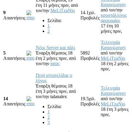
Καταχώρηση
έτη 11 μήνες πριν,
από
από τον/την
τον/την
MeLiTzaNio
9
14.1χιλ.
κρυστάλλινος
Απαντήσεις
Προβολές
Σελίδα:
αρουραίος
1
17 έτη 10
2
μήνες πριν,
Τελευταία
Νέος Server και πάλι
Καταχώρηση
5
Έναρξη θέματος 18
5892
από τον/την
Απαντήσεις
έτη 2 μήνες πριν,
από
Προβολές
MeLiTzaNio
τον/την
mrpc
18 έτη 2 μήνες
πριν,
Περί ιστοσελίδας ο
λόγος
Έναρξη θέματος 18
Τελευταία
έτη 3 μήνες πριν,
από
Καταχώρηση
τον/την
talanalex
14
19.5χιλ.
από τον/την
Απαντήσεις
Προβολές
MeLiTzaNio
Σελίδα:
18 έτη 3 μήνες
1
πριν,
2
3