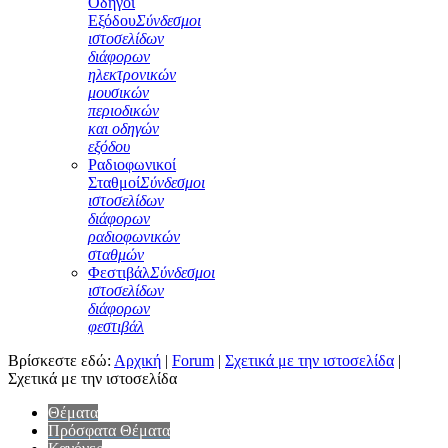
Οδηγοί
Εξόδου
Σύνδεσμοι
ιστοσελίδων
διάφορων
ηλεκτρονικών
μουσικών
περιοδικών
και οδηγών
εξόδου
Ραδιοφωνικοί
Σταθμοί
Σύνδεσμοι
ιστοσελίδων
διάφορων
ραδιοφωνικών
σταθμών
Φεστιβάλ
Σύνδεσμοι
ιστοσελίδων
διάφορων
φεστιβάλ
Βρίσκεστε εδώ:
Αρχική
|
Forum
|
Σχετικά με την ιστοσελίδα
|
Σχετικά με την ιστοσελίδα
Θέματα
Πρόσφατα Θέματα