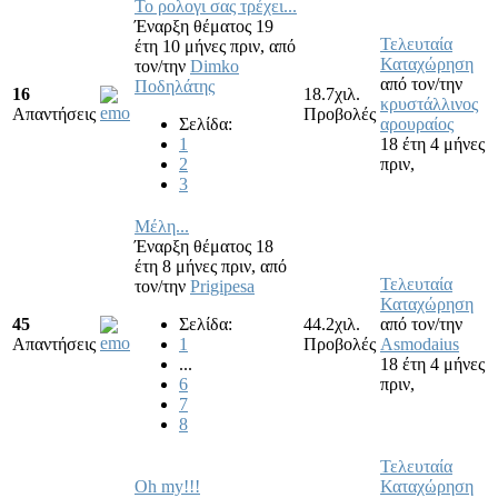
Το ρολογι σας τρέχει...
Έναρξη θέματος 19
Τελευταία
έτη 10 μήνες πριν,
από
Καταχώρηση
τον/την
Dimko
από τον/την
Ποδηλάτης
16
18.7χιλ.
κρυστάλλινος
Απαντήσεις
Προβολές
Σελίδα:
αρουραίος
1
18 έτη 4 μήνες
2
πριν,
3
Μέλη...
Έναρξη θέματος 18
έτη 8 μήνες πριν,
από
Τελευταία
τον/την
Prigipesa
Καταχώρηση
45
Σελίδα:
44.2χιλ.
από τον/την
Απαντήσεις
1
Προβολές
Asmodaius
...
18 έτη 4 μήνες
6
πριν,
7
8
Τελευταία
Oh my!!!
Καταχώρηση