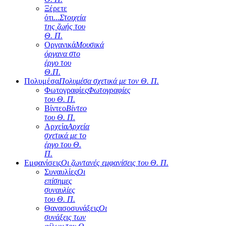
Ξέρετε
ότι...
Στοιχεία
της ζωής του
Θ. Π.
Οργανικά
Μουσικά
όργανα στο
έργο του
Θ.Π.
Πολυμέσα
Πολυμέσα σχετικά με τον Θ. Π.
Φωτογραφίες
Φωτογραφίες
του Θ. Π.
Βίντεο
Βίντεο
του Θ. Π.
Αρχεία
Αρχεία
σχετικά με το
έργο του Θ.
Π.
Εμφανίσεις
Οι ζωντανές εμφανίσεις του Θ. Π.
Συναυλίες
Οι
επίσημες
συναυλίες
του Θ. Π.
Θανασοσυνάξεις
Οι
συνάξεις των