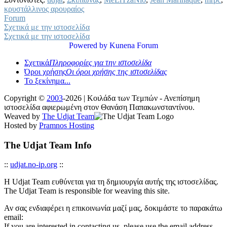
κρυστάλλινος αρουραίος
Forum
Σχετικά με την ιστοσελίδα
Σχετικά με την ιστοσελίδα
Powered by
Kunena Forum
Σχετικά
Πληροφορίες για την ιστοσελίδα
Όροι χρήσης
Οι όροι χρήσης της ιστοσελίδας
Το ξεκίνημα...
Copyright ©
2003
-2026 | Κοιλάδα των Τεμπών - Ανεπίσημη
ιστοσελίδα αφιερωμένη στον Θανάση Παπακωνσταντίνου.
Weaved by
The Udjat Team
Hosted by
Pramnos Hosting
The Udjat Team Info
::
udjat.no-ip.org
::
Η Udjat Team ευθύνεται για τη δημιουργία αυτής της ιστοσελίδας.
The Udjat Team is responsible for weaving this site.
Αν σας ενδιαφέρει η επικοινωνία μαζί μας, δοκιμάστε το παρακάτω
email:
If you are interested in contacting us, please use the email address