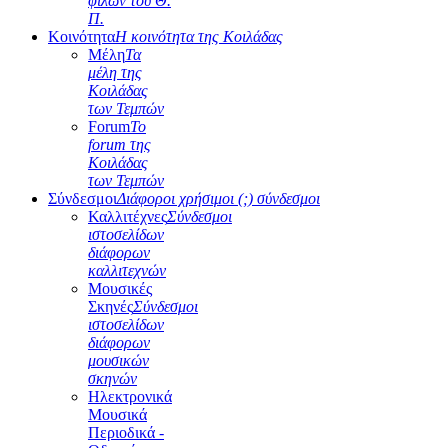
φίλων του Θ.
Π.
Κοινότητα
Η κοινότητα της Κοιλάδας
Μέλη
Τα
μέλη της
Κοιλάδας
των Τεμπών
Forum
Το
forum της
Κοιλάδας
των Τεμπών
Σύνδεσμοι
Διάφοροι χρήσιμοι (;) σύνδεσμοι
Καλλιτέχνες
Σύνδεσμοι
ιστοσελίδων
διάφορων
καλλιτεχνών
Μουσικές
Σκηνές
Σύνδεσμοι
ιστοσελίδων
διάφορων
μουσικών
σκηνών
Ηλεκτρονικά
Μουσικά
Περιοδικά -