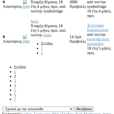
0
Έναρξη θέματος 18
4986
από τον/την
Απαντήσεις
έτη 4 μήνες πριν,
από
Προβολές
symbol/sign
τον/την
symbol/sign
18 έτη 4 μήνες
πριν,
hack
Τελευταία
Έναρξη θέματος 18
Καταχώρηση
έτη 5 μήνες πριν,
από
από τον/την
τον/την
mrpc
8
14.5χιλ.
κρυστάλλινος
Απαντήσεις
Προβολές
Σελίδα:
αρουραίος
1
18 έτη 5 μήνες
2
πριν,
Σελίδα:
1
2
3
4
5
6
7
Συντονιστές:
udjat
,
Σκιπίωνας
,
MeLiTzaNio
,
Jean Marinaque
,
mrpc
,