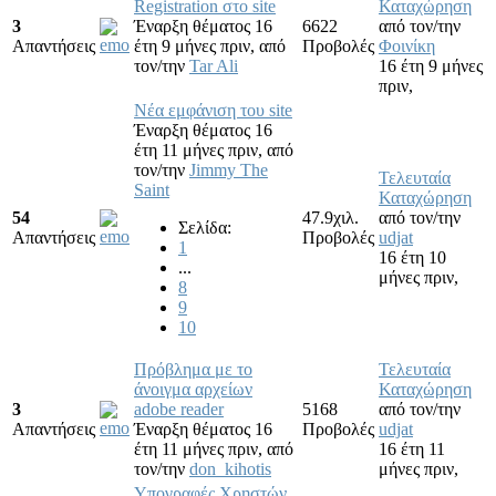
Registration στο site
Καταχώρηση
3
Έναρξη θέματος 16
6622
από τον/την
Απαντήσεις
έτη 9 μήνες πριν,
από
Προβολές
Φοινίκη
τον/την
Tar Ali
16 έτη 9 μήνες
πριν,
Νέα εμφάνιση του site
Έναρξη θέματος 16
έτη 11 μήνες πριν,
από
τον/την
Jimmy The
Τελευταία
Saint
Καταχώρηση
54
47.9χιλ.
από τον/την
Σελίδα:
Απαντήσεις
Προβολές
udjat
1
16 έτη 10
...
μήνες πριν,
8
9
10
Πρόβλημα με το
Τελευταία
άνοιγμα αρχείων
Καταχώρηση
3
adobe reader
5168
από τον/την
Απαντήσεις
Έναρξη θέματος 16
Προβολές
udjat
έτη 11 μήνες πριν,
από
16 έτη 11
τον/την
don_kihotis
μήνες πριν,
Υπογραφές Χρηστών