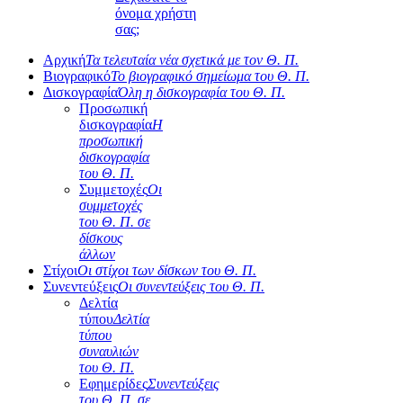
όνομα χρήστη
σας;
Αρχική
Τα τελευταία νέα σχετικά με τον Θ. Π.
Βιογραφικό
Το βιογραφικό σημείωμα του Θ. Π.
Δισκογραφία
Όλη η δισκογραφία του Θ. Π.
Προσωπική
δισκογραφία
Η
προσωπική
δισκογραφία
του Θ. Π.
Συμμετοχές
Οι
συμμετοχές
του Θ. Π. σε
δίσκους
άλλων
Στίχοι
Οι στίχοι των δίσκων του Θ. Π.
Συνεντεύξεις
Οι συνεντεύξεις του Θ. Π.
Δελτία
τύπου
Δελτία
τύπου
συναυλιών
του Θ. Π.
Εφημερίδες
Συνεντεύξεις
του Θ. Π. σε