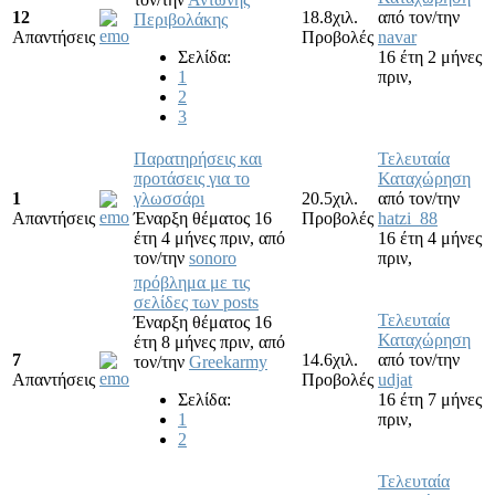
12
18.8χιλ.
από τον/την
Περιβολάκης
Απαντήσεις
Προβολές
navar
Σελίδα:
16 έτη 2 μήνες
1
πριν,
2
3
Παρατηρήσεις και
Τελευταία
προτάσεις για το
Καταχώρηση
1
γλωσσάρι
20.5χιλ.
από τον/την
Απαντήσεις
Έναρξη θέματος 16
Προβολές
hatzi_88
έτη 4 μήνες πριν,
από
16 έτη 4 μήνες
τον/την
sonoro
πριν,
πρόβλημα με τις
σελίδες των posts
Τελευταία
Έναρξη θέματος 16
Καταχώρηση
έτη 8 μήνες πριν,
από
7
14.6χιλ.
από τον/την
τον/την
Greekarmy
Απαντήσεις
Προβολές
udjat
Σελίδα:
16 έτη 7 μήνες
1
πριν,
2
Τελευταία