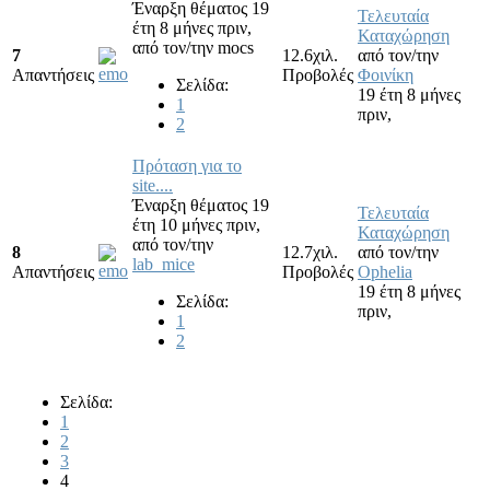
Έναρξη θέματος 19
Τελευταία
έτη 8 μήνες πριν,
Καταχώρηση
από τον/την
mocs
7
12.6χιλ.
από τον/την
Απαντήσεις
Προβολές
Φοινίκη
Σελίδα:
19 έτη 8 μήνες
1
πριν,
2
Πρόταση για το
site....
Έναρξη θέματος 19
Τελευταία
έτη 10 μήνες πριν,
Καταχώρηση
από τον/την
8
12.7χιλ.
από τον/την
lab_mice
Απαντήσεις
Προβολές
Ophelia
19 έτη 8 μήνες
Σελίδα:
πριν,
1
2
Σελίδα:
1
2
3
4