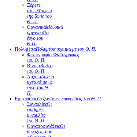
Ξέρετε
ότι...
Στοιχεία
της ζωής του
Θ. Π.
Οργανικά
Μουσικά
όργανα στο
έργο του
Θ.Π.
Πολυμέσα
Πολυμέσα σχετικά με τον Θ. Π.
Φωτογραφίες
Φωτογραφίες
του Θ. Π.
Βίντεο
Βίντεο
του Θ. Π.
Αρχεία
Αρχεία
σχετικά με το
έργο του Θ.
Π.
Εμφανίσεις
Οι ζωντανές εμφανίσεις του Θ. Π.
Συναυλίες
Οι
επίσημες
συναυλίες
του Θ. Π.
Θανασοσυνάξεις
Οι
συνάξεις των