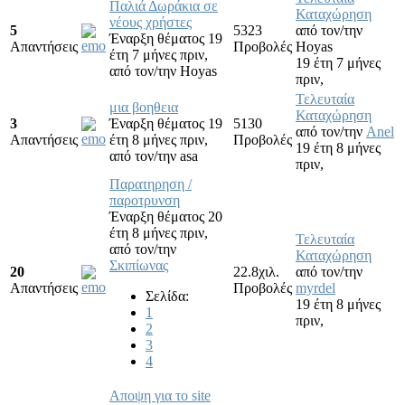
Παλιά Δωράκια σε
Καταχώρηση
νέους χρήστες
5
5323
από τον/την
Έναρξη θέματος 19
Απαντήσεις
Προβολές
Hoyas
έτη 7 μήνες πριν,
19 έτη 7 μήνες
από τον/την
Hoyas
πριν,
Τελευταία
μια βοηθεια
Καταχώρηση
3
Έναρξη θέματος 19
5130
από τον/την
Anel
Απαντήσεις
έτη 8 μήνες πριν,
Προβολές
19 έτη 8 μήνες
από τον/την
asa
πριν,
Παρατηρηση /
παροτρυνση
Έναρξη θέματος 20
έτη 8 μήνες πριν,
Τελευταία
από τον/την
Καταχώρηση
Σκιπίωνας
20
22.8χιλ.
από τον/την
Απαντήσεις
Προβολές
myrdel
Σελίδα:
19 έτη 8 μήνες
1
πριν,
2
3
4
Αποψη για το site