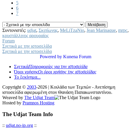
5
6
7
Συντονιστές:
udjat
,
Σκιπίωνας
,
MeLiTzaNio
,
Jean Marinaque
,
mrpc
,
κρυστάλλινος αρουραίος
Forum
Σχετικά με την ιστοσελίδα
Σχετικά με την ιστοσελίδα
Powered by
Kunena Forum
Σχετικά
Πληροφορίες για την ιστοσελίδα
Όροι χρήσης
Οι όροι χρήσης της ιστοσελίδας
Το ξεκίνημα...
Copyright ©
2003
-2026 | Κοιλάδα των Τεμπών - Ανεπίσημη
ιστοσελίδα αφιερωμένη στον Θανάση Παπακωνσταντίνου.
Weaved by
The Udjat Team
Hosted by
Pramnos Hosting
The Udjat Team Info
::
udjat.no-ip.org
::