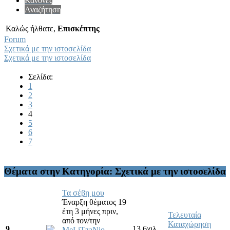
Κανόνες
Αναζήτηση
Καλώς ήλθατε,
Επισκέπτης
Forum
Σχετικά με την ιστοσελίδα
Σχετικά με την ιστοσελίδα
Σελίδα:
1
2
3
4
5
6
7
Θέματα στην Κατηγορία: Σχετικά με την ιστοσελίδα
Τα σέβη μου
Έναρξη θέματος 19
έτη 3 μήνες πριν,
Τελευταία
από τον/την
Καταχώρηση
9
13.6χιλ.
MeLiTzaNio