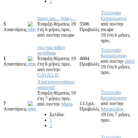
2
Τελευταία
bravo sas... (mas)....
Καταχώρηση
5
Έναρξη θέματος 19
5586
από τον/την
Απαντήσεις
έτη 6 μήνες πριν,
Προβολές
escape
από τον/την
escape
19 έτη 6 μήνες
πριν,
exo ena mikro
Τελευταία
problhma
Καταχώρηση
1
Έναρξη θέματος 19
4684
από τον/την
dafni
Απαντήσεις
έτη 6 μήνες πριν,
Προβολές
19 έτη 6 μήνες
από τον/την
πριν,
GAGELIS
Χριστουγεννιάτικη
φορεσιά!
Τελευταία
Έναρξη θέματος 19
Καταχώρηση
έτη 7 μήνες πριν,
7
13.1χιλ.
από τον/την
από τον/την
Maria
Απαντήσεις
Προβολές
Μιχαηλίδης
Σελίδα:
19 έτη 7 μήνες
1
πριν,
2
Τελευταία