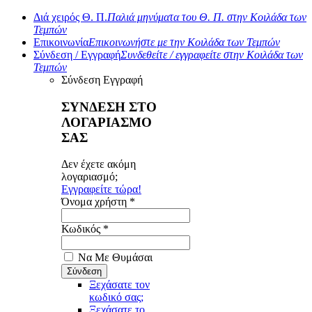
Διά χειρός Θ. Π.
Παλιά μηνύματα του Θ. Π. στην Κοιλάδα των
Τεμπών
Επικοινωνία
Επικοινωνήστε με την Κοιλάδα των Τεμπών
Σύνδεση / Εγγραφή
Συνδεθείτε / εγγραφείτε στην Κοιλάδα των
Τεμπών
Σύνδεση
Εγγραφή
ΣΥΝΔΕΣΗ ΣΤΟ
ΛΟΓΑΡΙΑΣΜΟ
ΣΑΣ
Δεν έχετε ακόμη
λογαριασμό;
Εγγραφείτε τώρα!
Όνομα χρήστη *
Κωδικός *
Να Με Θυμάσαι
Ξεχάσατε τον
κωδικό σας;
Ξεχάσατε το