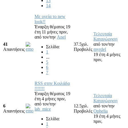
13
14
Με υγεία το new
look!!
Έναρξη θέματος 19
έτη 11 μήνες πριν,
Τελευταία
από τον/την
Anel
Καταχώρηση
41
37.5χιλ.
από τον/την
Σελίδα:
Απαντήσεις
Προβολές
myrdel
1
19 έτη 4 μήνες
...
πριν,
5
6
7
RSS στην Κοιλάδα
!!!!!!!
Έναρξη θέματος 19
Τελευταία
έτη 4 μήνες πριν,
Καταχώρηση
από τον/την
6
12.5χιλ.
από τον/την
lab_mice
Απαντήσεις
Προβολές
Ophelia
19 έτη 4 μήνες
Σελίδα:
πριν,
1