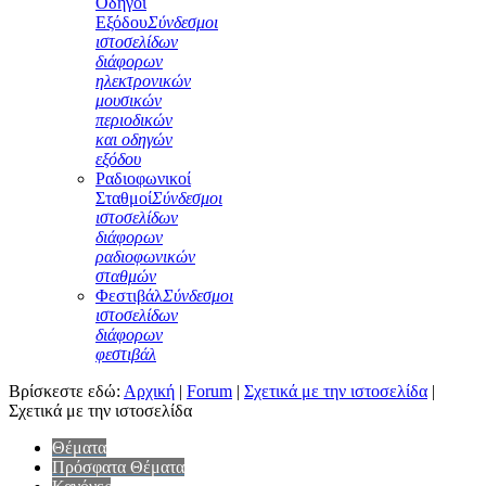
Οδηγοί
Εξόδου
Σύνδεσμοι
ιστοσελίδων
διάφορων
ηλεκτρονικών
μουσικών
περιοδικών
και οδηγών
εξόδου
Ραδιοφωνικοί
Σταθμοί
Σύνδεσμοι
ιστοσελίδων
διάφορων
ραδιοφωνικών
σταθμών
Φεστιβάλ
Σύνδεσμοι
ιστοσελίδων
διάφορων
φεστιβάλ
Βρίσκεστε εδώ:
Αρχική
|
Forum
|
Σχετικά με την ιστοσελίδα
|
Σχετικά με την ιστοσελίδα
Θέματα
Πρόσφατα Θέματα