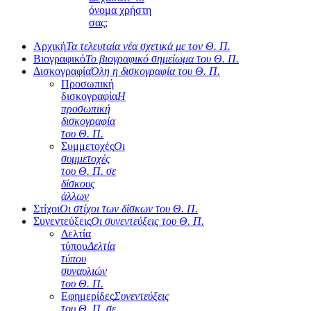
όνομα χρήστη
σας;
Αρχική
Τα τελευταία νέα σχετικά με τον Θ. Π.
Βιογραφικό
Το βιογραφικό σημείωμα του Θ. Π.
Δισκογραφία
Όλη η δισκογραφία του Θ. Π.
Προσωπική
δισκογραφία
Η
προσωπική
δισκογραφία
του Θ. Π.
Συμμετοχές
Οι
συμμετοχές
του Θ. Π. σε
δίσκους
άλλων
Στίχοι
Οι στίχοι των δίσκων του Θ. Π.
Συνεντεύξεις
Οι συνεντεύξεις του Θ. Π.
Δελτία
τύπου
Δελτία
τύπου
συναυλιών
του Θ. Π.
Εφημερίδες
Συνεντεύξεις
του Θ. Π. σε