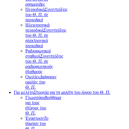
εφημερίδες
Περιοδικά
Συνεντεύξεις
του Θ. Π. σε
περιοδικά
Ηλεκτρονικά
περιοδικά
Συνεντεύξεις
του Θ. Π. σε
ηλεκτρονικά
περιοδικά
Ραδιοφωνικοί
σταθμοί
Συνεντεύξεις
του Θ. Π. σε
ραδιοφωνικούς
σταθμούς
Ομιλίες
Διάφορες
ομιλίες του
Θ. Π.
Για μελέτη
Στοιχεία για τη μελέτη του έργου του Θ. Π.
Γλωσσάρι
Βοήθημα
για τους
στίχους του
Θ. Π.
Έναστρον
Το
σύμπαν του
Θ. Π.