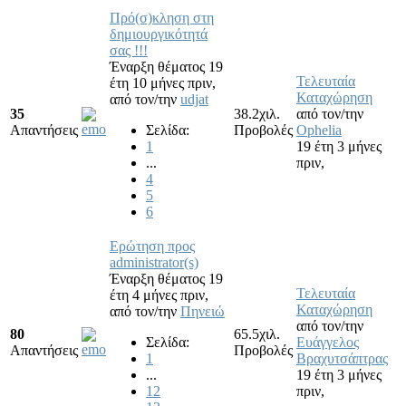
Πρό(σ)κληση στη
δημιουργικότητά
σας !!!
Έναρξη θέματος 19
Τελευταία
έτη 10 μήνες πριν,
Καταχώρηση
από τον/την
udjat
35
38.2χιλ.
από τον/την
Απαντήσεις
Σελίδα:
Προβολές
Ophelia
1
19 έτη 3 μήνες
...
πριν,
4
5
6
Ερώτηση προς
administrator(s)
Έναρξη θέματος 19
Τελευταία
έτη 4 μήνες πριν,
Καταχώρηση
από τον/την
Πηνειώ
από τον/την
80
65.5χιλ.
Σελίδα:
Ευάγγελος
Απαντήσεις
Προβολές
1
Βραχυτσάπτρας
...
19 έτη 3 μήνες
12
πριν,