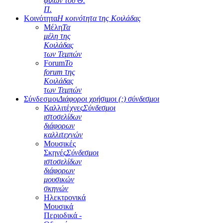
φίλων του Θ.
Π.
Κοινότητα
Η κοινότητα της Κοιλάδας
Μέλη
Τα
μέλη της
Κοιλάδας
των Τεμπών
Forum
Το
forum της
Κοιλάδας
των Τεμπών
Σύνδεσμοι
Διάφοροι χρήσιμοι (;) σύνδεσμοι
Καλλιτέχνες
Σύνδεσμοι
ιστοσελίδων
διάφορων
καλλιτεχνών
Μουσικές
Σκηνές
Σύνδεσμοι
ιστοσελίδων
διάφορων
μουσικών
σκηνών
Ηλεκτρονικά
Μουσικά
Περιοδικά -