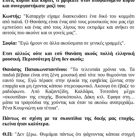
Εσείς κύριοι και κύριες τι βρήκατε στον υποφαινόμενο κύριο
και συνεργαστήκατε μαζί του;
Κωστής:
"Kαταρχήν είχαμε διασκευάσει ένα δικό του κομμάτι
από παλιά. Ο Θανάσης είναι ένας από τους μουσικούς που μας είχε
εμπνεύσει και ένας από τους λίγους που εκτιμάμε και ανήκει σε
αυτούς που ακούνε και οι γονείς μας".
Σοφία:
"Εγώ ήμουν σε άλλα ακούσματα σε γενικές γραμμές".
Ετσι αλλιώς ούτε και εσύ Θανάση ακούς πολλή ελληνική
μουσική. Περισσότερη ξένη δεν ακούς;
Θανάσης Παπακωνσταντίνου:
"Τα τελευταία χρόνια ναι. Τα
παιδιά βέβαια είναι στη ξένη μουσική από τότε που θυμούνται τον
εαυτό τους. Εγώ πέρασε στην ηλικία της εφηβείας ζώντας στην
επαρχία και μη έχοντας κάποιο στερεοφωνικό. Ακουγα ότι έβαζε το
ραδιόφωνο. Από Καζαντζίδη, Καλδάρα, Τσιτσάνη μέχρι
«σκουπίδια» της εποχής, Βοσκόπουλο, Δάκη κτλ. Εφαγα στη…
μάπα τα τραγούδια της χούντας και όταν τα ακούω ανατριχιάζω.
Ρένα Κουμνιώτη και τέτοια".
Πάντως σε σχέση με τα σκουπίδια της δικής μας εποχής,
εκείνα ήταν καλύτερα.
Θ.Π:
"Δεν ξέρω. Θυμάμαι πάντως ότι ψάχνοντας κάποια στιγμή