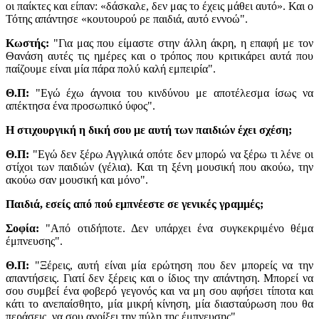
οι παίκτες και είπαν: «δάσκαλε, δεν μας το έχεις μάθει αυτό». Και ο
Τότης απάντησε «κουτουρού ρε παιδιά, αυτό εννοώ".
Κωστής:
"Για μας που είμαστε στην άλλη άκρη, η επαφή με τον
Θανάση αυτές τις ημέρες και ο τρόπος που κριτικάρει αυτά που
παίζουμε είναι μία πάρα πολύ καλή εμπειρία".
Θ.Π:
"Εγώ έχω άγνοια του κινδύνου με αποτέλεσμα ίσως να
απέκτησα ένα προσωπικό ύφος".
Η στιχουργική η δική σου με αυτή των παιδιών έχει σχέση;
Θ.Π:
"Εγώ δεν ξέρω Αγγλικά οπότε δεν μπορώ να ξέρω τι λένε οι
στίχοι των παιδιών (γέλια). Και τη ξένη μουσική που ακούω, την
ακούω σαν μουσική και μόνο".
Παιδιά, εσείς από πού εμπνέεστε σε γενικές γραμμές;
Σοφία:
"Από οτιδήποτε. Δεν υπάρχει ένα συγκεκριμένο θέμα
έμπνευσης".
Θ.Π:
"Ξέρεις, αυτή είναι μία ερώτηση που δεν μπορείς να την
απαντήσεις. Γιατί δεν ξέρεις και ο ίδιος την απάντηση. Μπορεί να
σου συμβεί ένα φοβερό γεγονός και να μη σου αφήσει τίποτα και
κάτι το ανεπαίσθητο, μία μικρή κίνηση, μία διασταύρωση που θα
περάσεις. να σου ανοίξει την πύλη της έμπνευσης".