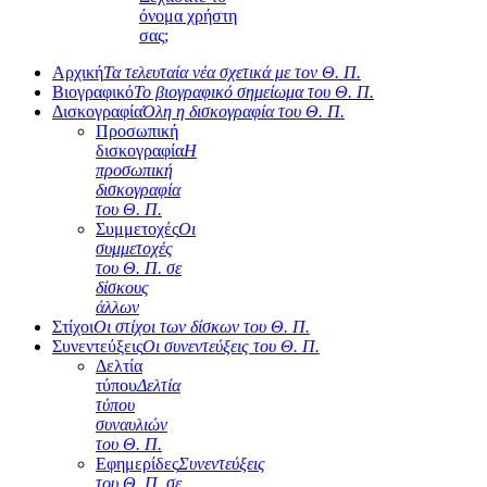
όνομα χρήστη
σας;
Αρχική
Τα τελευταία νέα σχετικά με τον Θ. Π.
Βιογραφικό
Το βιογραφικό σημείωμα του Θ. Π.
Δισκογραφία
Όλη η δισκογραφία του Θ. Π.
Προσωπική
δισκογραφία
Η
προσωπική
δισκογραφία
του Θ. Π.
Συμμετοχές
Οι
συμμετοχές
του Θ. Π. σε
δίσκους
άλλων
Στίχοι
Οι στίχοι των δίσκων του Θ. Π.
Συνεντεύξεις
Οι συνεντεύξεις του Θ. Π.
Δελτία
τύπου
Δελτία
τύπου
συναυλιών
του Θ. Π.
Εφημερίδες
Συνεντεύξεις
του Θ. Π. σε