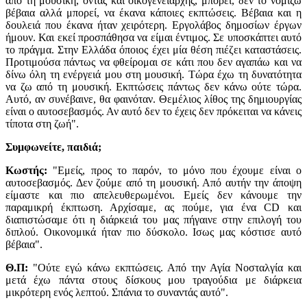
από τη μουσική, όντας και οικογενειάρχης, μπορεί, δεν το νομίζω
βέβαια αλλά μπορεί, να έκανα κάποιες εκπτώσεις. Βέβαια και η
δουλειά που έκανα ήταν χειρότερη. Εργολάβος δημοσίων έργων
ήμουν. Και εκεί προσπάθησα να είμαι έντιμος. Σε υποσκάπτει αυτό
το πράγμα. Στην Ελλάδα όποιος έχει μία θέση πιέζει καταστάσεις.
Προτιμούσα πάντως να φθείρομαι σε κάτι που δεν αγαπάω και να
δίνω όλη τη ενέργειά μου στη μουσική. Τώρα έχω τη δυνατότητα
να ζω από τη μουσική. Εκπτώσεις πάντως δεν κάνω ούτε τώρα.
Αυτό, αν συνέβαινε, θα φαινόταν. Θεμέλιος λίθος της δημιουργίας
είναι ο αυτοσεβασμός. Αν αυτό δεν το έχεις δεν πρόκειται να κάνεις
τίποτα στη ζωή".
Συμφωνείτε, παιδιά;
Κωστής:
"Εμείς, προς το παρόν, το μόνο που έχουμε είναι ο
αυτοσεβασμός. Δεν ζούμε από τη μουσική. Από αυτήν την άποψη
είμαστε και πιο απελευθερωμένοι. Εμείς δεν κάνουμε την
παραμικρή έκπτωση. Αρχίσαμε, ας πούμε, για ένα CD και
διαπιστώσαμε ότι η διάρκειά του μας πήγαινε στην επιλογή του
διπλού. Οικονομικά ήταν πιο δύσκολο. Ισως μας κόστισε αυτό
βέβαια".
Θ.Π:
"Ούτε εγώ κάνω εκπτώσεις. Από την Αγία Νοσταλγία και
μετά έχω πάντα στους δίσκους μου τραγούδια με διάρκεια
μικρότερη ενός λεπτού. Σπάνια το συναντάς αυτό".