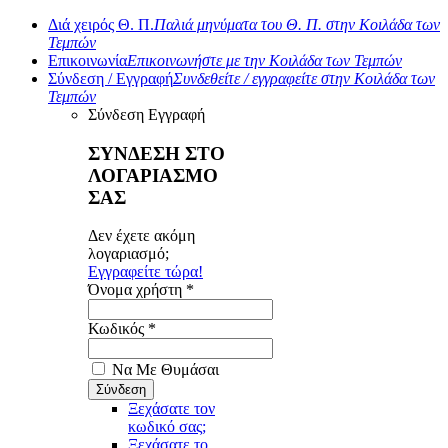
Διά χειρός Θ. Π.
Παλιά μηνύματα του Θ. Π. στην Κοιλάδα των
Τεμπών
Επικοινωνία
Επικοινωνήστε με την Κοιλάδα των Τεμπών
Σύνδεση / Εγγραφή
Συνδεθείτε / εγγραφείτε στην Κοιλάδα των
Τεμπών
Σύνδεση
Εγγραφή
ΣΥΝΔΕΣΗ ΣΤΟ
ΛΟΓΑΡΙΑΣΜΟ
ΣΑΣ
Δεν έχετε ακόμη
λογαριασμό;
Εγγραφείτε τώρα!
Όνομα χρήστη *
Κωδικός *
Να Με Θυμάσαι
Ξεχάσατε τον
κωδικό σας;
Ξεχάσατε το