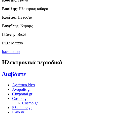
Κωστής
: Πιάνο
Βασίλης
: Ηλεκτρική κιθάρα
Κλείτος
: Πνευστά
Βαγγέλης
: Ντραμς
Γιάννης
: Βιολί
P.B.
: Μπάσο
back to top
Ηλεκτρονικά περιοδικά
Διαβάστε
Αγιώτικα Νέα
Avopolis.gr
Cityportal.gr
Cosmo.gr
Cosmo.gr
Ελculture.gr
E-go.gr