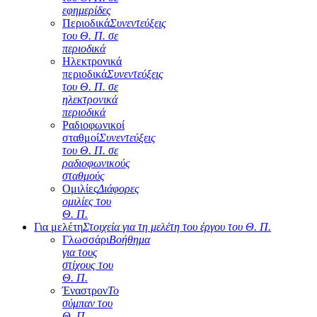
εφημερίδες
Περιοδικά
Συνεντεύξεις
του Θ. Π. σε
περιοδικά
Ηλεκτρονικά
περιοδικά
Συνεντεύξεις
του Θ. Π. σε
ηλεκτρονικά
περιοδικά
Ραδιοφωνικοί
σταθμοί
Συνεντεύξεις
του Θ. Π. σε
ραδιοφωνικούς
σταθμούς
Ομιλίες
Διάφορες
ομιλίες του
Θ. Π.
Για μελέτη
Στοιχεία για τη μελέτη του έργου του Θ. Π.
Γλωσσάρι
Βοήθημα
για τους
στίχους του
Θ. Π.
Έναστρον
Το
σύμπαν του
Θ. Π.