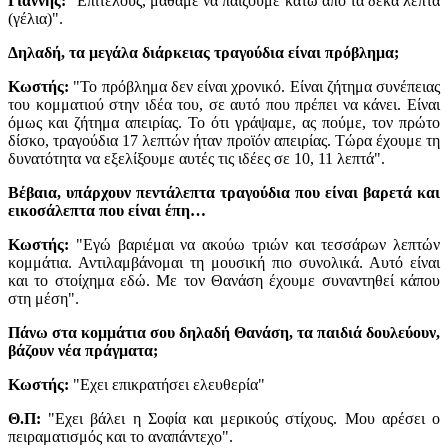
Γιάννης:
"Eπιτέλους, μάθαμε να παίζουμε κάτω από τα δέκα λεπτά
(γέλια)".
Δηλαδή, τα μεγάλα διάρκειας τραγούδια είναι πρόβλημα;
Κωστής:
"Το πρόβλημα δεν είναι χρονικό. Είναι ζήτημα συνέπειας
του κομματιού στην ιδέα του, σε αυτό που πρέπει να κάνει. Είναι
όμως και ζήτημα απειρίας. Το ότι γράψαμε, ας πούμε, τον πρώτο
δίσκο, τραγούδια 17 λεπτών ήταν προϊόν απειρίας. Τώρα έχουμε τη
δυνατότητα να εξελίξουμε αυτές τις ιδέες σε 10, 11 λεπτά".
Βέβαια, υπάρχουν πεντάλεπτα τραγούδια που είναι βαρετά και
εικοσάλεπτα που είναι έπη…
Κωστής:
"Εγώ βαριέμαι να ακούω τριών και τεσσάρων λεπτών
κομμάτια. Αντιλαμβάνομαι τη μουσική πιο συνολικά. Αυτό είναι
και το στοίχημα εδώ. Με τον Θανάση έχουμε συναντηθεί κάπου
στη μέση".
Πάνω στα κομμάτια σου δηλαδή Θανάση, τα παιδιά δουλεύουν,
βάζουν νέα πράγματα;
Κωστής:
"Εχει επικρατήσει ελευθερία"
Θ.Π:
"Εχει βάλει η Σοφία και μερικούς στίχους. Μου αρέσει ο
πειραματισμός και το αναπάντεχο".