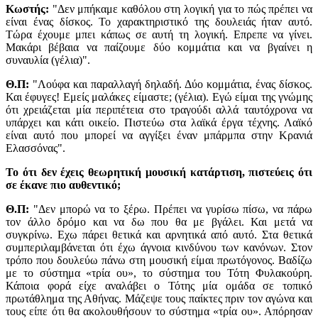
Κωστής:
"Δεν μπήκαμε καθόλου στη λογική για το πώς πρέπει να
είναι ένας δίσκος. Το χαρακτηριστικό της δουλειάς ήταν αυτό.
Τώρα έχουμε μπει κάπως σε αυτή τη λογική. Επρεπε να γίνει.
Μακάρι βέβαια να παίζουμε δύο κομμάτια και να βγαίνει η
συναυλία (γέλια)".
Θ.Π:
"Λούφα και παραλλαγή δηλαδή. Δύο κομμάτια, ένας δίσκος.
Και έφυγες! Εμείς μαλάκες είμαστε; (γέλια). Εγώ είμαι της γνώμης
ότι χρειάζεται μία περιπέτεια στο τραγούδι αλλά ταυτόχρονα να
υπάρχει και κάτι οικείο. Πιστεύω στα λαϊκά έργα τέχνης. Λαϊκό
είναι αυτό που μπορεί να αγγίξει έναν μπάρμπα στην Κρανιά
Ελασσόνας".
Το ότι δεν έχεις θεωρητική μουσική κατάρτιση, πιστεύεις ότι
σε έκανε πιο αυθεντικό;
Θ.Π:
"Δεν μπορώ να το ξέρω. Πρέπει να γυρίσω πίσω, να πάρω
τον άλλο δρόμο και να δω που θα με βγάλει. Και μετά να
συγκρίνω. Εχω πάρει θετικά και αρνητικά από αυτό. Στα θετικά
συμπεριλαμβάνεται ότι έχω άγνοια κινδύνου των κανόνων. Στον
τρόπο που δουλεύω πάνω στη μουσική είμαι πρωτόγονος. Βαδίζω
με το σύστημα «τρία ου», το σύστημα του Τότη Φυλακούρη.
Κάποια φορά είχε αναλάβει ο Τότης μία ομάδα σε τοπικό
πρωτάθλημα της Αθήνας. Μάζεψε τους παίκτες πριν τον αγώνα και
τους είπε ότι θα ακολουθήσουν το σύστημα «τρία ου». Απόρησαν