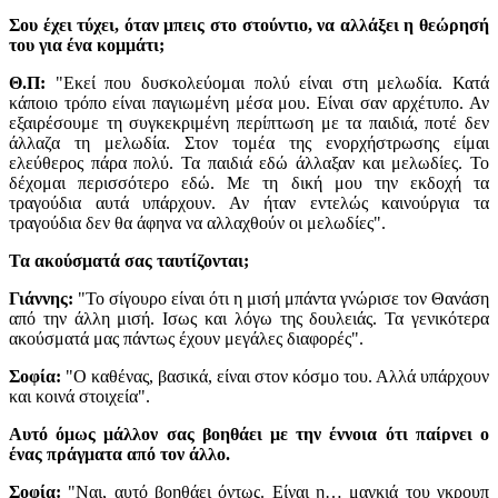
Σου έχει τύχει, όταν μπεις στο στούντιο, να αλλάξει η θεώρησή
του για ένα κομμάτι;
Θ.Π:
"Εκεί που δυσκολεύομαι πολύ είναι στη μελωδία. Κατά
κάποιο τρόπο είναι παγιωμένη μέσα μου. Είναι σαν αρχέτυπο. Αν
εξαιρέσουμε τη συγκεκριμένη περίπτωση με τα παιδιά, ποτέ δεν
άλλαζα τη μελωδία. Στον τομέα της ενορχήστρωσης είμαι
ελεύθερος πάρα πολύ. Τα παιδιά εδώ άλλαξαν και μελωδίες. Το
δέχομαι περισσότερο εδώ. Με τη δική μου την εκδοχή τα
τραγούδια αυτά υπάρχουν. Αν ήταν εντελώς καινούργια τα
τραγούδια δεν θα άφηνα να αλλαχθούν οι μελωδίες".
Τα ακούσματά σας ταυτίζονται;
Γιάννης:
"Το σίγουρο είναι ότι η μισή μπάντα γνώρισε τον Θανάση
από την άλλη μισή. Ισως και λόγω της δουλειάς. Τα γενικότερα
ακούσματά μας πάντως έχουν μεγάλες διαφορές".
Σοφία:
"Ο καθένας, βασικά, είναι στον κόσμο του. Αλλά υπάρχουν
και κοινά στοιχεία".
Αυτό όμως μάλλον σας βοηθάει με την έννοια ότι παίρνει ο
ένας πράγματα από τον άλλο.
Σοφία:
"Ναι, αυτό βοηθάει όντως. Είναι η… μαγκιά του γκρουπ