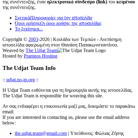
της συνέντευξης, έναν
ηλεκτρονικό σύνδεσμο (link)
του
κειμένου
της συνέντευξης.
Σχετικά
Πληροφορίες για την ιστοσελίδα
Όροι χρήσης
Οι όροι χρήσης της ιστοσελίδας
Το ξεκίνημα...
Copyright ©
2003
-2026 | Κοιλάδα των Τεμπών - Ανεπίσημη
ιστοσελίδα αφιερωμένη στον Θανάση Παπακωνσταντίνου.
Weaved by
The Udjat Team
Hosted by
Pramnos Hosting
The Udjat Team Info
::
udjat.no-ip.org
::
Η Udjat Team ευθύνεται για τη δημιουργία αυτής της ιστοσελίδας.
The Udjat Team is responsible for weaving this site.
Αν σας ενδιαφέρει η επικοινωνία μαζί μας, δοκιμάστε το παρακάτω
email:
If you are interested in contacting us, please use the email address
below:
the.udjat.team@gmail.com
| Υπεύθυνος: Φώλιας Ζήσης