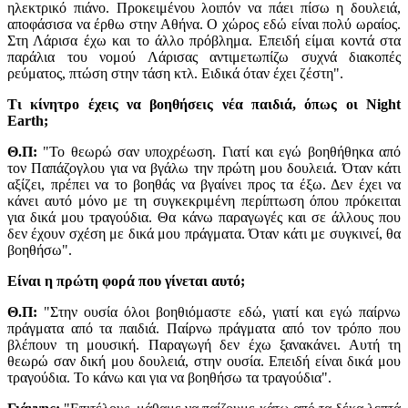
ηλεκτρικό πιάνο. Προκειμένου λοιπόν να πάει πίσω η δουλειά,
αποφάσισα να έρθω στην Αθήνα. Ο χώρος εδώ είναι πολύ ωραίος.
Στη Λάρισα έχω και το άλλο πρόβλημα. Επειδή είμαι κοντά στα
παράλια του νομού Λάρισας αντιμετωπίζω συχνά διακοπές
ρεύματος, πτώση στην τάση κτλ. Ειδικά όταν έχει ζέστη".
Τι κίνητρο έχεις να βοηθήσεις νέα παιδιά, όπως οι Night
Earth;
Θ.Π:
"Το θεωρώ σαν υποχρέωση. Γιατί και εγώ βοηθήθηκα από
τον Παπάζογλου για να βγάλω την πρώτη μου δουλειά. Όταν κάτι
αξίζει, πρέπει να το βοηθάς να βγαίνει προς τα έξω. Δεν έχει να
κάνει αυτό μόνο με τη συγκεκριμένη περίπτωση όπου πρόκειται
για δικά μου τραγούδια. Θα κάνω παραγωγές και σε άλλους που
δεν έχουν σχέση με δικά μου πράγματα. Όταν κάτι με συγκινεί, θα
βοηθήσω".
Είναι η πρώτη φορά που γίνεται αυτό;
Θ.Π:
"Στην ουσία όλοι βοηθιόμαστε εδώ, γιατί και εγώ παίρνω
πράγματα από τα παιδιά. Παίρνω πράγματα από τον τρόπο που
βλέπουν τη μουσική. Παραγωγή δεν έχω ξανακάνει. Αυτή τη
θεωρώ σαν δική μου δουλειά, στην ουσία. Επειδή είναι δικά μου
τραγούδια. Το κάνω και για να βοηθήσω τα τραγούδια".