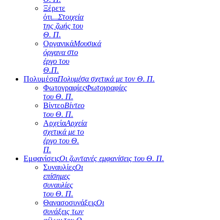
Ξέρετε
ότι...
Στοιχεία
της ζωής του
Θ. Π.
Οργανικά
Μουσικά
όργανα στο
έργο του
Θ.Π.
Πολυμέσα
Πολυμέσα σχετικά με τον Θ. Π.
Φωτογραφίες
Φωτογραφίες
του Θ. Π.
Βίντεο
Βίντεο
του Θ. Π.
Αρχεία
Αρχεία
σχετικά με το
έργο του Θ.
Π.
Εμφανίσεις
Οι ζωντανές εμφανίσεις του Θ. Π.
Συναυλίες
Οι
επίσημες
συναυλίες
του Θ. Π.
Θανασοσυνάξεις
Οι
συνάξεις των