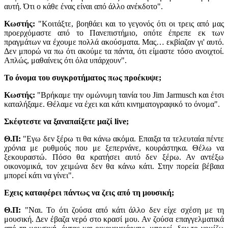
αυτή. Ότι ο κάθε ένας είναι από άλλο ανέκδοτο".
Kωστής:
"Κοιτάξτε, βοηθάει και το γεγονός ότι οι τρεις από μας
προερχόμαστε από το Πανεπιστήμιο, οπότε έπρεπε εκ των
πραγμάτων να έχουμε πολλά ακούσματα. Μας… εκβίαζαν γι' αυτό.
Δεν μπορώ να πω ότι ακούμε τα πάντα, ότι είμαστε τόσο ανοιχτοί.
Απλώς, μαθαίνεις ότι όλα υπάρχουν".
Το όνομα του συγκροτήματος πως προέκυψε;
Κωστής:
"Bρήκαμε την ομώνυμη ταινία του Jim Jarmusch και έτσι
καταλήξαμε. Θέλαμε να έχει και κάτι κινηματογραφικό το όνομα".
Σκέφτεστε να ξαναπαίξετε μαζί live;
Θ.Π:
"Εγω δεν ξέρω τι θα κάνω ακόμα. Επαιξα τα τελευταία πέντε
χρόνια με ρυθμούς που με ξεπερνάνε, κουράστηκα. Θέλω να
ξεκουραστώ. Πόσο θα κρατήσει αυτό δεν ξέρω. Αν αντέξω
οικονομικά, τον χειμώνα δεν θα κάνω κάτι. Στην πορεία βέβαια
μπορεί κάτι να γίνει".
Εχεις καταφέρει πάντως να ζεις από τη μουσική;
Θ.Π:
"Ναι. Το ότι ζούσα από κάτι άλλο δεν είχε σχέση με τη
μουσική. Δεν έβαζα νερό στο κρασί μου. Αν ζούσα επαγγελματικά