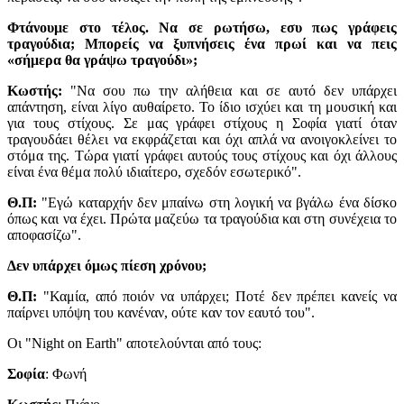
Φτάνουμε στο τέλος. Να σε ρωτήσω, εσυ πως γράφεις
τραγούδια; Μπορείς να ξυπνήσεις ένα πρωί και να πεις
«σήμερα θα γράψω τραγούδι»;
Kωστής:
"Να σου πω την αλήθεια και σε αυτό δεν υπάρχει
απάντηση, είναι λίγο αυθαίρετο. Το ίδιο ισχύει και τη μουσική και
για τους στίχους. Σε μας γράφει στίχους η Σοφία γιατί όταν
τραγουδάει θέλει να εκφράζεται και όχι απλά να ανοιγοκλείνει το
στόμα της. Τώρα γιατί γράφει αυτούς τους στίχους και όχι άλλους
είναι ένα θέμα πολύ ιδιαίτερο, σχεδόν εσωτερικό".
Θ.Π:
"Εγώ καταρχήν δεν μπαίνω στη λογική να βγάλω ένα δίσκο
όπως και να έχει. Πρώτα μαζεύω τα τραγούδια και στη συνέχεια το
αποφασίζω".
Δεν υπάρχει όμως πίεση χρόνου;
Θ.Π:
"Καμία, από ποιόν να υπάρχει; Ποτέ δεν πρέπει κανείς να
παίρνει υπόψη του κανέναν, ούτε καν τον εαυτό του".
Οι "Night on Earth" αποτελούνται από τους:
Σοφία
: Φωνή