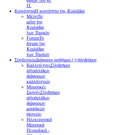
φίλων του Θ.
Π.
Κοινότητα
Η κοινότητα της Κοιλάδας
Μέλη
Τα
μέλη της
Κοιλάδας
των Τεμπών
Forum
Το
forum της
Κοιλάδας
των Τεμπών
Σύνδεσμοι
Διάφοροι χρήσιμοι (;) σύνδεσμοι
Καλλιτέχνες
Σύνδεσμοι
ιστοσελίδων
διάφορων
καλλιτεχνών
Μουσικές
Σκηνές
Σύνδεσμοι
ιστοσελίδων
διάφορων
μουσικών
σκηνών
Ηλεκτρονικά
Μουσικά
Περιοδικά -