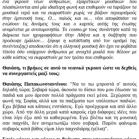
ένα γκρουπ νέων ανθρώπων, εξαιρετικών μουσικών που
πλαισιώνονται από μία ιδιαίτερη φωνή και επιθυμούν να ταράξουν τα
μουσικά νερά και να εκφραστούν χωρίς να βάζουν περιορισμούς
στην έμπνευσή τους. Ο… παλιός και οι… νέοι αποφάσισαν να
ενώσουν τις δυνάμεις τους και o καρπός αυτής της ένωσης
αναμένεται με ανυπομονησία. Το cosmo.gr τους συνάντησε κατά τη
διάρκεια των ηχογραφήσεων στην Αθήνα και η συζήτηση που
προέκυψε (μάλλον… ξέφυγε η κατάσταση από τον ορισμό της
συνέντευξης) αποδεικνύει ότι η ελληνική μουσική δεν έχει να φοβάται
τίποτα όσο υπάρχουν άνθρωποι με ανοιχτά μυαλά που θέλουν με
κάθε κόστος να εκφραστούν με τον τρόπο που επιθυμούν.
Θανάση, τι βρήκες σε αυτό το νεανικό γκρουπ ώστε να δεχθείς
να συνεργαστείς μαζί τους;
Θανάσης Παπακωνσταντίνου:
"Nα το πω μπροστά σ' αυτούς
δηλαδή τώρα; Σοβαρά τώρα, άκουσα το δίσκο που μου έδωσαν τα
παιδιά και μου άρεσαν πολλά πράγματα εκεί μέσα. Ξεχώρισα τη
φωνή της Σοφίας αλλά και τα παιξίματα των υπόλοιπων παιδιών.
Εχω βέβαια και κάποιες ενστάσεις. Εγώ προέρχομαι και από άλλο
χώρο. Από την άλλη μεριά κατά καιρούς είχα διάφορες ιδέες που
είναι λίγο έξω από τα καθιερωμένα. Εγώ βλέπω και τη μουσική
σαν παιχνίδι, δεν αντιμετωπίζω τόσο σοβαρά. Παρότι φαίνομαι
σοβαρός κατά βάθος είμαι λίγο παιχνιδιάρης (γέλια)".