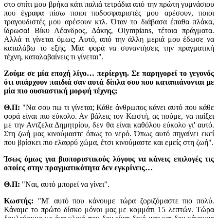
στο σπίτι μου βρήκα κάτι παλιά τετράδια από την πρώτη γυμνάσιου
που έγραφα πίσω ποιοι ποδοσφαιριστές μου αρέσουν, ποιοι
τραγουδιστές μου αρέσουν κτλ. Όταν το διάβασα έπαθα πλάκα,
ίδρωσα! Βίκυ Λέανδρος, Δάκης, Olympians, τέτοια πράγματα.
Αλλά τι γίνεται όμως; Αυτό, από την άλλη μεριά μου έδωσε να
καταλάβω το εξής. Μία φορά να συναντήσεις την πραγματική
τέχνη, καταλαβαίνεις τι γίνεται".
Ζούμε σε μία εποχή λίγο… περίεργη. Σε παρηγορεί το γεγονός
ότι υπάρχουν παιδιά σαν αυτά δίπλα σου που καταπιάνονται με
μία πιο ουσιαστική μορφή τέχνης;
Θ.Π:
"Να σου πω τι γίνεται; Κάθε άνθρωπος κάνει αυτό που κάθε
φορά είναι πιο εύκολο. Αν βάλεις τον Κωστή, ας πούμε, να παίξει
με την Αντζελα Δημητρίου, δεν θα είναι καθόλου εύκολο γι' αυτό.
Στη ζωή μας κινούμαστε όπως το νερό. Όπως αυτό πηγαίνει εκεί
που βρίσκει πιο ελαφρύ χώμα, έτσι κινούμαστε και εμείς στη ζωή".
Ίσως όμως για βιοποριστικούς λόγους να κάνεις επιλογές τις
οποίες στην πραγματικότητα δεν εγκρίνεις…
Θ.Π:
"Ναι, αυτό μπορεί να γίνει".
Κωστής:
"M' αυτό που κάνουμε τώρα ζοριζόμαστε πιο πολύ.
Κάναμε το πρώτο δίσκο μόνοι μας με κομμάτι 15 λεπτών. Τώρα