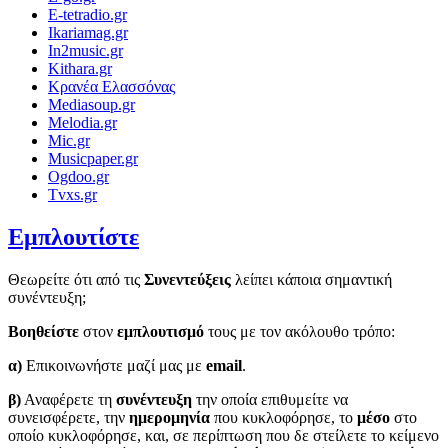
E-tetradio.gr
Ikariamag.gr
In2music.gr
Kithara.gr
Κρανέα Ελασσόνας
Mediasoup.gr
Melodia.gr
Mic.gr
Musicpaper.gr
Ogdoo.gr
Tvxs.gr
Εμπλουτίστε
Θεωρείτε ότι από τις
Συνεντεύξεις
λείπει κάποια σημαντική
συνέντευξη;
Βοηθείστε
στον
εμπλουτισμό
τους με τον ακόλουθο τρόπο:
α)
Επικοινωνήστε μαζί μας με
email
.
β)
Αναφέρετε τη
συνέντευξη
την οποία επιθυμείτε να
συνεισφέρετε, την
ημερομηνία
που κυκλοφόρησε, το
μέσο
στο
οποίο κυκλοφόρησε, και, σε περίπτωση που δε στείλετε το κείμενο