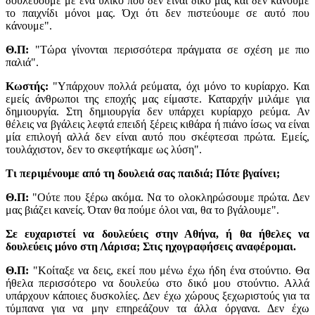
δουλεύουμε με ένα υλικό που δεν είναι δικό μας και δεν κάνουμε
το παιχνίδι μόνοι μας. Όχι ότι δεν πιστεύουμε σε αυτό που
κάνουμε".
Θ.Π:
"Τώρα γίνονται περισσότερα πράγματα σε σχέση με πιο
παλιά".
Κωστής:
"Υπάρχουν πολλά ρεύματα, όχι μόνο το κυρίαρχο. Και
εμείς άνθρωποι της εποχής μας είμαστε. Καταρχήν μιλάμε για
δημιουργία. Στη δημιουργία δεν υπάρχει κυρίαρχο ρεύμα. Αν
θέλεις να βγάλεις λεφτά επειδή ξέρεις κιθάρα ή πιάνο ίσως να είναι
μία επιλογή αλλά δεν είναι αυτό που σκέφτεσαι πρώτα. Εμείς,
τουλάχιστον, δεν το σκεφτήκαμε ως λύση".
Tι περιμένουμε από τη δουλειά σας παιδιά; Πότε βγαίνει;
Θ.Π:
"Ούτε που ξέρω ακόμα. Να το ολοκληρώσουμε πρώτα. Δεν
μας βιάζει κανείς. Όταν θα πούμε όλοι ναι, θα το βγάλουμε".
Σε ευχαριστεί να δουλεύεις στην Αθήνα, ή θα ήθελες να
δουλεύεις μόνο στη Λάρισα; Στις ηχογραφήσεις αναφέρομαι.
Θ.Π:
"Κοίταξε να δεις, εκεί που μένω έχω ήδη ένα στούντιο. Θα
ήθελα περισσότερο να δουλεύω στο δικό μου στούντιο. Αλλά
υπάρχουν κάποιες δυσκολίες. Δεν έχω χώρους ξεχωριστούς για τα
τύμπανα για να μην επηρεάζουν τα άλλα όργανα. Δεν έχω