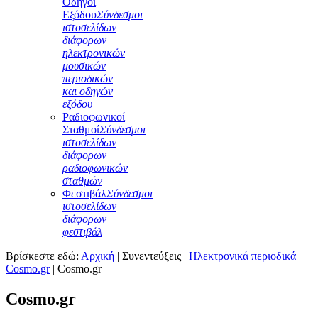
Οδηγοί
Εξόδου
Σύνδεσμοι
ιστοσελίδων
διάφορων
ηλεκτρονικών
μουσικών
περιοδικών
και οδηγών
εξόδου
Ραδιοφωνικοί
Σταθμοί
Σύνδεσμοι
ιστοσελίδων
διάφορων
ραδιοφωνικών
σταθμών
Φεστιβάλ
Σύνδεσμοι
ιστοσελίδων
διάφορων
φεστιβάλ
Βρίσκεστε εδώ:
Αρχική
|
Συνεντεύξεις
|
Ηλεκτρονικά περιοδικά
|
Cosmo.gr
|
Cosmo.gr
Cosmo.gr