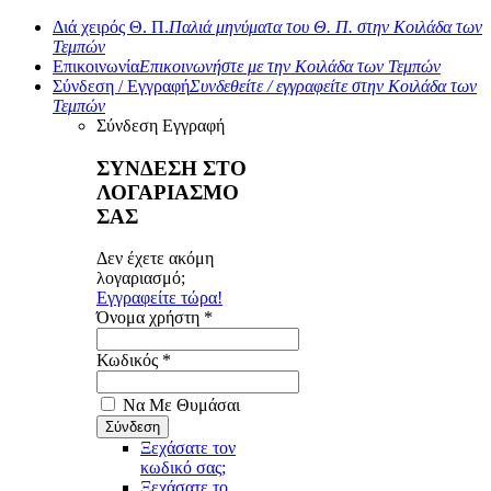
Διά χειρός Θ. Π.
Παλιά μηνύματα του Θ. Π. στην Κοιλάδα των
Τεμπών
Επικοινωνία
Επικοινωνήστε με την Κοιλάδα των Τεμπών
Σύνδεση / Εγγραφή
Συνδεθείτε / εγγραφείτε στην Κοιλάδα των
Τεμπών
Σύνδεση
Εγγραφή
ΣΥΝΔΕΣΗ ΣΤΟ
ΛΟΓΑΡΙΑΣΜΟ
ΣΑΣ
Δεν έχετε ακόμη
λογαριασμό;
Εγγραφείτε τώρα!
Όνομα χρήστη *
Κωδικός *
Να Με Θυμάσαι
Ξεχάσατε τον
κωδικό σας;
Ξεχάσατε το