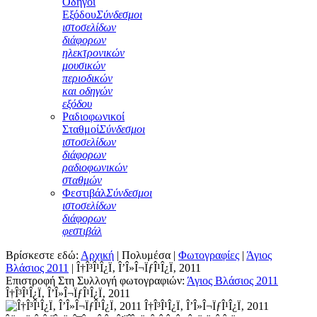
Οδηγοί
Εξόδου
Σύνδεσμοι
ιστοσελίδων
διάφορων
ηλεκτρονικών
μουσικών
περιοδικών
και οδηγών
εξόδου
Ραδιοφωνικοί
Σταθμοί
Σύνδεσμοι
ιστοσελίδων
διάφορων
ραδιοφωνικών
σταθμών
Φεστιβάλ
Σύνδεσμοι
ιστοσελίδων
διάφορων
φεστιβάλ
Βρίσκεστε εδώ:
Αρχική
|
Πολυμέσα
|
Φωτογραφίες
|
Άγιος
Βλάσιος 2011
|
Î†Î³Î¹Î¿Ï‚ Î’Î»Î¬ÏƒÎ¹Î¿Ï‚ 2011
Επιστροφή Στη Συλλογή φωτογραφιών:
Άγιος Βλάσιος 2011
Î†Î³Î¹Î¿Ï‚ Î’Î»Î¬ÏƒÎ¹Î¿Ï‚ 2011
Î†Î³Î¹Î¿Ï‚ Î’Î»Î¬ÏƒÎ¹Î¿Ï‚ 2011