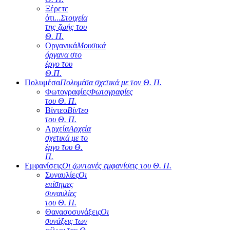
Ξέρετε
ότι...
Στοιχεία
της ζωής του
Θ. Π.
Οργανικά
Μουσικά
όργανα στο
έργο του
Θ.Π.
Πολυμέσα
Πολυμέσα σχετικά με τον Θ. Π.
Φωτογραφίες
Φωτογραφίες
του Θ. Π.
Βίντεο
Βίντεο
του Θ. Π.
Αρχεία
Αρχεία
σχετικά με το
έργο του Θ.
Π.
Εμφανίσεις
Οι ζωντανές εμφανίσεις του Θ. Π.
Συναυλίες
Οι
επίσημες
συναυλίες
του Θ. Π.
Θανασοσυνάξεις
Οι
συνάξεις των