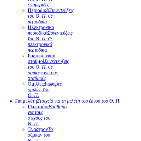
εφημερίδες
Περιοδικά
Συνεντεύξεις
του Θ. Π. σε
περιοδικά
Ηλεκτρονικά
περιοδικά
Συνεντεύξεις
του Θ. Π. σε
ηλεκτρονικά
περιοδικά
Ραδιοφωνικοί
σταθμοί
Συνεντεύξεις
του Θ. Π. σε
ραδιοφωνικούς
σταθμούς
Ομιλίες
Διάφορες
ομιλίες του
Θ. Π.
Για μελέτη
Στοιχεία για τη μελέτη του έργου του Θ. Π.
Γλωσσάρι
Βοήθημα
για τους
στίχους του
Θ. Π.
Έναστρον
Το
σύμπαν του
Θ. Π.