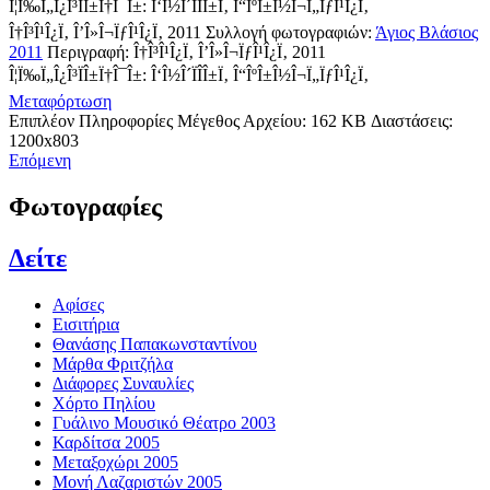
Î¦Ï‰Ï„Î¿Î³ÏÎ±Ï†Î¯Î±: Î‘Î½Î´ÏÎ­Î±Ï‚ Î“ÎºÎ±Î½Î¬Ï„ÏƒÎ¹Î¿Ï‚
Î†Î³Î¹Î¿Ï‚ Î’Î»Î¬ÏƒÎ¹Î¿Ï‚ 2011
Συλλογή φωτογραφιών:
Άγιος Βλάσιος
2011
Περιγραφή:
Î†Î³Î¹Î¿Ï‚ Î’Î»Î¬ÏƒÎ¹Î¿Ï‚ 2011
Î¦Ï‰Ï„Î¿Î³ÏÎ±Ï†Î¯Î±: Î‘Î½Î´ÏÎ­Î±Ï‚ Î“ÎºÎ±Î½Î¬Ï„ÏƒÎ¹Î¿Ï‚
Μεταφόρτωση
Επιπλέον Πληροφορίες
Μέγεθος Αρχείου:
162 KB
Διαστάσεις:
1200x803
Επόμενη
Φωτογραφίες
Δείτε
Αφίσες
Εισιτήρια
Θανάσης Παπακωνσταντίνου
Μάρθα Φριτζήλα
Διάφορες Συναυλίες
Χόρτο Πηλίου
Γυάλινο Μουσικό Θέατρο 2003
Καρδίτσα 2005
Μεταξοχώρι 2005
Μονή Λαζαριστών 2005