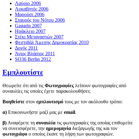
Λαύριο 2006
Λυκαβητός 2006
Μαρούσι 2006
Σταυρός του Νότου 2006
Gagarin 2007
Ηράκλειο 2007
Στέκι Μεταναστών 2007
Φεστιβάλ Άμεσης Δημοκρατίας 2010
Δοχός 2011
Άγιος Βλάσιος 2011
SO36 Berlin 2012
Εμπλουτίστε
Θεωρείτε ότι από τις
Φωτογραφίες
λείπουν φωτογραφίες από
συναυλίες τις οποίες έχετε παρακολουθήσει;
Βοηθείστε
στον
εμπλουτισμό
τους με τον ακόλουθο τρόπο:
α)
Επικοινωνήστε μαζί μας με
email
.
β)
Αναφέρετε τη
συναυλία
τις φωτογραφίες της οποίας επιθυμείτε
να συνεισφέρετε, την
ημερομηνία
διεξαγωγής της και τον
φωτογράφο
ο οποίος έκανε τη λήψη των φωτογραφιών.