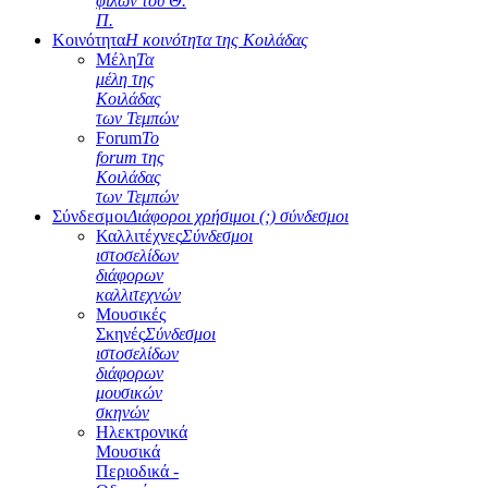
φίλων του Θ.
Π.
Κοινότητα
Η κοινότητα της Κοιλάδας
Μέλη
Τα
μέλη της
Κοιλάδας
των Τεμπών
Forum
Το
forum της
Κοιλάδας
των Τεμπών
Σύνδεσμοι
Διάφοροι χρήσιμοι (;) σύνδεσμοι
Καλλιτέχνες
Σύνδεσμοι
ιστοσελίδων
διάφορων
καλλιτεχνών
Μουσικές
Σκηνές
Σύνδεσμοι
ιστοσελίδων
διάφορων
μουσικών
σκηνών
Ηλεκτρονικά
Μουσικά
Περιοδικά -