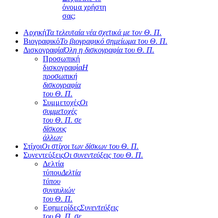
όνομα χρήστη
σας;
Αρχική
Τα τελευταία νέα σχετικά με τον Θ. Π.
Βιογραφικό
Το βιογραφικό σημείωμα του Θ. Π.
Δισκογραφία
Όλη η δισκογραφία του Θ. Π.
Προσωπική
δισκογραφία
Η
προσωπική
δισκογραφία
του Θ. Π.
Συμμετοχές
Οι
συμμετοχές
του Θ. Π. σε
δίσκους
άλλων
Στίχοι
Οι στίχοι των δίσκων του Θ. Π.
Συνεντεύξεις
Οι συνεντεύξεις του Θ. Π.
Δελτία
τύπου
Δελτία
τύπου
συναυλιών
του Θ. Π.
Εφημερίδες
Συνεντεύξεις
του Θ. Π. σε