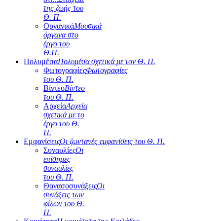
της ζωής του
Θ. Π.
Οργανικά
Μουσικά
όργανα στο
έργο του
Θ.Π.
Πολυμέσα
Πολυμέσα σχετικά με τον Θ. Π.
Φωτογραφίες
Φωτογραφίες
του Θ. Π.
Βίντεο
Βίντεο
του Θ. Π.
Αρχεία
Αρχεία
σχετικά με το
έργο του Θ.
Π.
Εμφανίσεις
Οι ζωντανές εμφανίσεις του Θ. Π.
Συναυλίες
Οι
επίσημες
συναυλίες
του Θ. Π.
Θανασοσυνάξεις
Οι
συνάξεις των
φίλων του Θ.
Π.