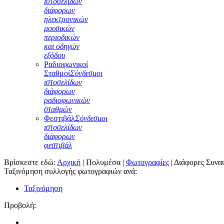
ιστοσελίδων
διάφορων
ηλεκτρονικών
μουσικών
περιοδικών
και οδηγών
εξόδου
Ραδιοφωνικοί
Σταθμοί
Σύνδεσμοι
ιστοσελίδων
διάφορων
ραδιοφωνικών
σταθμών
Φεστιβάλ
Σύνδεσμοι
ιστοσελίδων
διάφορων
φεστιβάλ
Βρίσκεστε εδώ:
Αρχική
|
Πολυμέσα
|
Φωτογραφίες
|
Διάφορες Συνα
Ταξινόμηση συλλογής φωτογραφιών ανά:
Ταξινόμηση
Προβολή: