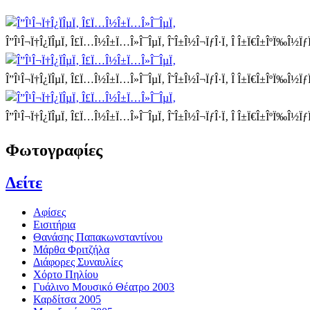
Î”Î¹Î¬Ï†Î¿ÏÎµÏ‚ Î£Ï…Î½Î±Ï…Î»Î¯ÎµÏ‚
Î˜Î±Î½Î¬ÏƒÎ·Ï‚ Î Î±Ï€Î±ÎºÏ‰Î½ÏƒÏ
Î”Î¹Î¬Ï†Î¿ÏÎµÏ‚ Î£Ï…Î½Î±Ï…Î»Î¯ÎµÏ‚
Î˜Î±Î½Î¬ÏƒÎ·Ï‚ Î Î±Ï€Î±ÎºÏ‰Î½Ï
Î”Î¹Î¬Ï†Î¿ÏÎµÏ‚ Î£Ï…Î½Î±Ï…Î»Î¯ÎµÏ‚
Î˜Î±Î½Î¬ÏƒÎ·Ï‚ Î Î±Ï€Î±ÎºÏ‰Î½Ïƒ
Φωτογραφίες
Δείτε
Αφίσες
Εισιτήρια
Θανάσης Παπακωνσταντίνου
Μάρθα Φριτζήλα
Διάφορες Συναυλίες
Χόρτο Πηλίου
Γυάλινο Μουσικό Θέατρο 2003
Καρδίτσα 2005