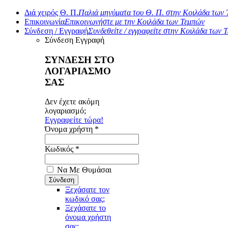
Διά χειρός Θ. Π.
Παλιά μηνύματα του Θ. Π. στην Κοιλάδα των
Επικοινωνία
Επικοινωνήστε με την Κοιλάδα των Τεμπών
Σύνδεση / Εγγραφή
Συνδεθείτε / εγγραφείτε στην Κοιλάδα των 
Σύνδεση
Εγγραφή
ΣΥΝΔΕΣΗ ΣΤΟ
ΛΟΓΑΡΙΑΣΜΟ
ΣΑΣ
Δεν έχετε ακόμη
λογαριασμό;
Εγγραφείτε τώρα!
Όνομα χρήστη *
Κωδικός *
Να Με Θυμάσαι
Ξεχάσατε τον
κωδικό σας;
Ξεχάσατε το
όνομα χρήστη
σας;