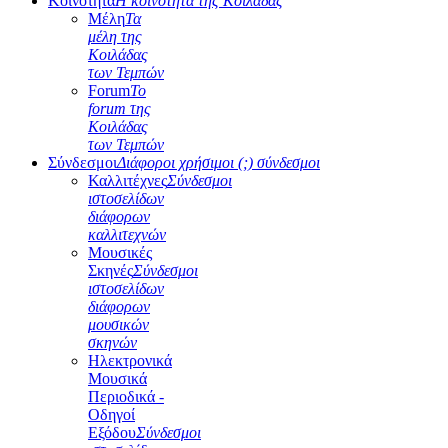
Κοινότητα
Η κοινότητα της Κοιλάδας
Μέλη
Τα
μέλη της
Κοιλάδας
των Τεμπών
Forum
Το
forum της
Κοιλάδας
των Τεμπών
Σύνδεσμοι
Διάφοροι χρήσιμοι (;) σύνδεσμοι
Καλλιτέχνες
Σύνδεσμοι
ιστοσελίδων
διάφορων
καλλιτεχνών
Μουσικές
Σκηνές
Σύνδεσμοι
ιστοσελίδων
διάφορων
μουσικών
σκηνών
Ηλεκτρονικά
Μουσικά
Περιοδικά -
Οδηγοί
Εξόδου
Σύνδεσμοι