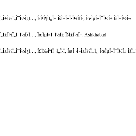
„Î±Î½Ï„Î¯Î½Î¿Ï…, Î›Î¹Î¶Î­Ï„Î± ÎšÎ±Î»Î·Î¼Î­ÏÎ·, ÎœÎµÎ»Î¯Î½Î± ÎšÎ±Î½Î¬
ƒÏ„Î±Î½Ï„Î¯Î½Î¿Ï…, ÎœÎµÎ»Î¯Î½Î± ÎšÎ±Î½Î¬, Ashkhabad
Ï„Î±Î½Ï„Î¯Î½Î¿Ï…, Î£Ï‰ÎºÏÎ¬Ï„Î·Ï‚ ÎœÎ¬Î»Î±Î¼Î±Ï‚, ÎœÎµÎ»Î¯Î½Î± ÎšÎ