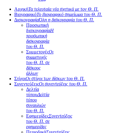
Αρχική
Τα τελευταία νέα σχετικά με τον Θ. Π.
Βιογραφικό
Το βιογραφικό σημείωμα του Θ. Π.
Δισκογραφία
Όλη η δισκογραφία του Θ. Π.
Προσωπική
δισκογραφία
Η
προσωπική
δισκογραφία
του Θ. Π.
Συμμετοχές
Οι
συμμετοχές
του Θ. Π. σε
δίσκους
άλλων
Στίχοι
Οι στίχοι των δίσκων του Θ. Π.
Συνεντεύξεις
Οι συνεντεύξεις του Θ. Π.
Δελτία
τύπου
Δελτία
τύπου
συναυλιών
του Θ. Π.
Εφημερίδες
Συνεντεύξεις
του Θ. Π. σε
εφημερίδες
Περιοδικά
Συνεντεύξεις