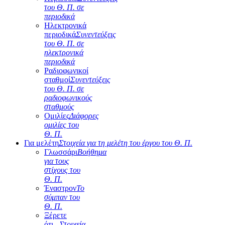
του Θ. Π. σε
περιοδικά
Ηλεκτρονικά
περιοδικά
Συνεντεύξεις
του Θ. Π. σε
ηλεκτρονικά
περιοδικά
Ραδιοφωνικοί
σταθμοί
Συνεντεύξεις
του Θ. Π. σε
ραδιοφωνικούς
σταθμούς
Ομιλίες
Διάφορες
ομιλίες του
Θ. Π.
Για μελέτη
Στοιχεία για τη μελέτη του έργου του Θ. Π.
Γλωσσάρι
Βοήθημα
για τους
στίχους του
Θ. Π.
Έναστρον
Το
σύμπαν του
Θ. Π.
Ξέρετε
ότι...
Στοιχεία