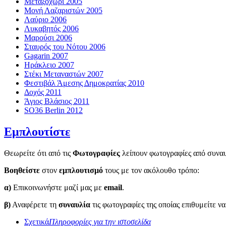
Μεταξοχώρι 2005
Μονή Λαζαριστών 2005
Λαύριο 2006
Λυκαβητός 2006
Μαρούσι 2006
Σταυρός του Νότου 2006
Gagarin 2007
Ηράκλειο 2007
Στέκι Μεταναστών 2007
Φεστιβάλ Άμεσης Δημοκρατίας 2010
Δοχός 2011
Άγιος Βλάσιος 2011
SO36 Berlin 2012
Εμπλουτίστε
Θεωρείτε ότι από τις
Φωτογραφίες
λείπουν φωτογραφίες από συναυλ
Βοηθείστε
στον
εμπλουτισμό
τους με τον ακόλουθο τρόπο:
α)
Επικοινωνήστε μαζί μας με
email
.
β)
Αναφέρετε τη
συναυλία
τις φωτογραφίες της οποίας επιθυμείτε ν
Σχετικά
Πληροφορίες για την ιστοσελίδα