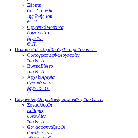
Ξέρετε
ότι...
Στοιχεία
της ζωής του
Θ. Π.
Οργανικά
Μουσικά
όργανα στο
έργο του
Θ.Π.
Πολυμέσα
Πολυμέσα σχετικά με τον Θ. Π.
Φωτογραφίες
Φωτογραφίες
του Θ. Π.
Βίντεο
Βίντεο
του Θ. Π.
Αρχεία
Αρχεία
σχετικά με το
έργο του Θ.
Π.
Εμφανίσεις
Οι ζωντανές εμφανίσεις του Θ. Π.
Συναυλίες
Οι
επίσημες
συναυλίες
του Θ. Π.
Θανασοσυνάξεις
Οι
συνάξεις των