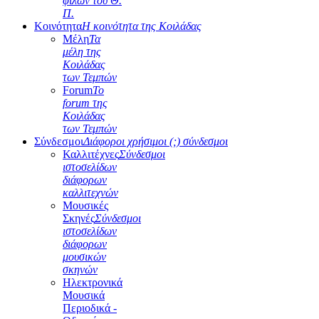
φίλων του Θ.
Π.
Κοινότητα
Η κοινότητα της Κοιλάδας
Μέλη
Τα
μέλη της
Κοιλάδας
των Τεμπών
Forum
Το
forum της
Κοιλάδας
των Τεμπών
Σύνδεσμοι
Διάφοροι χρήσιμοι (;) σύνδεσμοι
Καλλιτέχνες
Σύνδεσμοι
ιστοσελίδων
διάφορων
καλλιτεχνών
Μουσικές
Σκηνές
Σύνδεσμοι
ιστοσελίδων
διάφορων
μουσικών
σκηνών
Ηλεκτρονικά
Μουσικά
Περιοδικά -