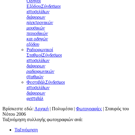
Οδηγοί
Εξόδου
Σύνδεσμοι
ιστοσελίδων
διάφορων
ηλεκτρονικών
μουσικών
περιοδικών
και οδηγών
εξόδου
Ραδιοφωνικοί
Σταθμοί
Σύνδεσμοι
ιστοσελίδων
διάφορων
ραδιοφωνικών
σταθμών
Φεστιβάλ
Σύνδεσμοι
ιστοσελίδων
διάφορων
φεστιβάλ
Βρίσκεστε εδώ:
Αρχική
|
Πολυμέσα
|
Φωτογραφίες
|
Σταυρός του
Νότου 2006
Ταξινόμηση συλλογής φωτογραφιών ανά:
Ταξινόμηση