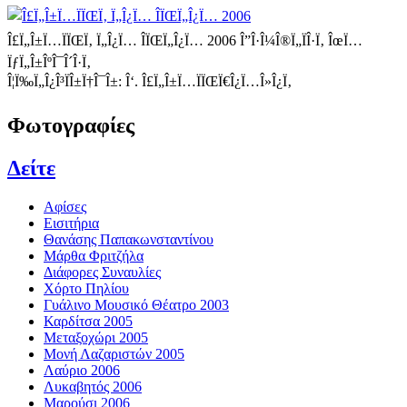
Î£Ï„Î±Ï…ÏÏŒÏ‚ Ï„Î¿Ï… ÎÏŒÏ„Î¿Ï… 2006
Î”Î·Î¼Î®Ï„ÏÎ·Ï‚ ÎœÏ…
ÏƒÏ„Î±ÎºÎ¯Î´Î·Ï‚
Î¦Ï‰Ï„Î¿Î³ÏÎ±Ï†Î¯Î±: Î‘. Î£Ï„Î±Ï…ÏÏŒÏ€Î¿Ï…Î»Î¿Ï‚
Φωτογραφίες
Δείτε
Αφίσες
Εισιτήρια
Θανάσης Παπακωνσταντίνου
Μάρθα Φριτζήλα
Διάφορες Συναυλίες
Χόρτο Πηλίου
Γυάλινο Μουσικό Θέατρο 2003
Καρδίτσα 2005
Μεταξοχώρι 2005
Μονή Λαζαριστών 2005
Λαύριο 2006
Λυκαβητός 2006
Μαρούσι 2006