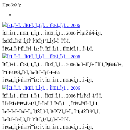
Προβολή:
Î£Ï„Î±Ï…ÏÏŒÏ‚ Ï„Î¿Ï… ÎÏŒÏ„Î¿Ï… 2006
Î“ÎµÏŽÏÎ³Î¹Î¿Ï‚
ÎœÏ€Î±Î½Ï„Î¿ÏÎº Î‘Ï€Î¿ÏƒÏ„Î¿Î»Î¬ÎºÎ·Ï‚
Î¦Ï‰Ï„Î¿Î³ÏÎ±Ï†Î¯Î±: Î‘. Î£Ï„Î±Ï…ÏÏŒÏ€Î¿Ï…Î»Î¿Ï‚
Î£Ï„Î±Ï…ÏÏŒÏ‚ Ï„Î¿Ï… ÎÏŒÏ„Î¿Ï… 2006
ÎœÎ¬ÏÎ¸Î± Î¦ÏÎ¹Ï„Î¶Î®Î»Î±,
Î”Î·Î¼Î®Ï„ÏÎ·Ï‚ ÎœÏ€Î±ÏƒÎ»Î¬Î¼
Î¦Ï‰Ï„Î¿Î³ÏÎ±Ï†Î¯Î±: Î‘. Î£Ï„Î±Ï…ÏÏŒÏ€Î¿Ï…Î»Î¿Ï‚
Î£Ï„Î±Ï…ÏÏŒÏ‚ Ï„Î¿Ï… ÎÏŒÏ„Î¿Ï… 2006
Î˜Î±Î½Î¬ÏƒÎ·Ï‚
Î Î±Ï€Î±ÎºÏ‰Î½ÏƒÏ„Î±Î½Ï„Î¯Î½Î¿Ï…, Î£Ï‰ÎºÏÎ¬Ï„Î·Ï‚
ÎœÎ¬Î»Î±Î¼Î±Ï‚, Î¦ÏŽÏ„Î·Ï‚ Î£Î¹ÏŽÏ„Î±Ï‚, Î“ÎµÏŽÏÎ³Î¹Î¿Ï‚
ÎœÏ€Î±Î½Ï„Î¿ÏÎº Î‘Ï€Î¿ÏƒÏ„Î¿Î»Î¬ÎºÎ·Ï‚
Î¦Ï‰Ï„Î¿Î³ÏÎ±Ï†Î¯Î±: Î‘. Î£Ï„Î±Ï…ÏÏŒÏ€Î¿Ï…Î»Î¿Ï‚