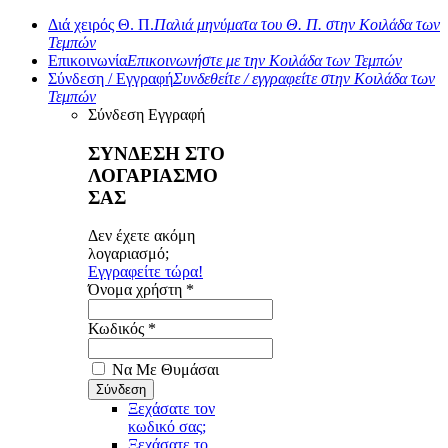
Διά χειρός Θ. Π.
Παλιά μηνύματα του Θ. Π. στην Κοιλάδα των
Τεμπών
Επικοινωνία
Επικοινωνήστε με την Κοιλάδα των Τεμπών
Σύνδεση / Εγγραφή
Συνδεθείτε / εγγραφείτε στην Κοιλάδα των
Τεμπών
Σύνδεση
Εγγραφή
ΣΥΝΔΕΣΗ ΣΤΟ
ΛΟΓΑΡΙΑΣΜΟ
ΣΑΣ
Δεν έχετε ακόμη
λογαριασμό;
Εγγραφείτε τώρα!
Όνομα χρήστη *
Κωδικός *
Να Με Θυμάσαι
Ξεχάσατε τον
κωδικό σας;
Ξεχάσατε το