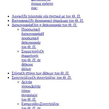
όνομα χρήστη
σας;
Αρχική
Τα τελευταία νέα σχετικά με τον Θ. Π.
Βιογραφικό
Το βιογραφικό σημείωμα του Θ. Π.
Δισκογραφία
Όλη η δισκογραφία του Θ. Π.
Προσωπική
δισκογραφία
Η
προσωπική
δισκογραφία
του Θ. Π.
Συμμετοχές
Οι
συμμετοχές
του Θ. Π. σε
δίσκους
άλλων
Στίχοι
Οι στίχοι των δίσκων του Θ. Π.
Συνεντεύξεις
Οι συνεντεύξεις του Θ. Π.
Δελτία
τύπου
Δελτία
τύπου
συναυλιών
του Θ. Π.
Εφημερίδες
Συνεντεύξεις
του Θ. Π. σε