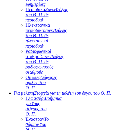
εφημερίδες
Περιοδικά
Συνεντεύξεις
του Θ. Π. σε
περιοδικά
Ηλεκτρονικά
περιοδικά
Συνεντεύξεις
του Θ. Π. σε
ηλεκτρονικά
περιοδικά
Ραδιοφωνικοί
σταθμοί
Συνεντεύξεις
του Θ. Π. σε
ραδιοφωνικούς
σταθμούς
Ομιλίες
Διάφορες
ομιλίες του
Θ. Π.
Για μελέτη
Στοιχεία για τη μελέτη του έργου του Θ. Π.
Γλωσσάρι
Βοήθημα
για τους
στίχους του
Θ. Π.
Έναστρον
Το
σύμπαν του
Θ. Π.