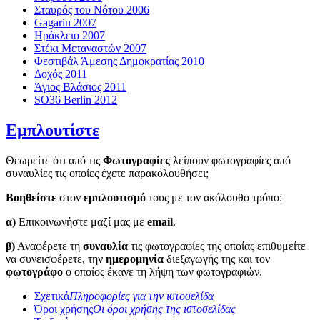
Σταυρός του Νότου 2006
Gagarin 2007
Ηράκλειο 2007
Στέκι Μεταναστών 2007
Φεστιβάλ Άμεσης Δημοκρατίας 2010
Δοχός 2011
Άγιος Βλάσιος 2011
SO36 Berlin 2012
Εμπλουτίστε
Θεωρείτε ότι από τις
Φωτογραφίες
λείπουν φωτογραφίες από
συναυλίες τις οποίες έχετε παρακολουθήσει;
Βοηθείστε
στον
εμπλουτισμό
τους με τον ακόλουθο τρόπο:
α)
Επικοινωνήστε μαζί μας με
email
.
β)
Αναφέρετε τη
συναυλία
τις φωτογραφίες της οποίας επιθυμείτε
να συνεισφέρετε, την
ημερομηνία
διεξαγωγής της και τον
φωτογράφο
ο οποίος έκανε τη λήψη των φωτογραφιών.
Σχετικά
Πληροφορίες για την ιστοσελίδα
Όροι χρήσης
Οι όροι χρήσης της ιστοσελίδας