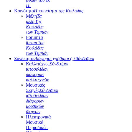
φίλων του Θ.
Π.
Κοινότητα
Η κοινότητα της Κοιλάδας
Μέλη
Τα
μέλη της
Κοιλάδας
των Τεμπών
Forum
Το
forum της
Κοιλάδας
των Τεμπών
Σύνδεσμοι
Διάφοροι χρήσιμοι (;) σύνδεσμοι
Καλλιτέχνες
Σύνδεσμοι
ιστοσελίδων
διάφορων
καλλιτεχνών
Μουσικές
Σκηνές
Σύνδεσμοι
ιστοσελίδων
διάφορων
μουσικών
σκηνών
Ηλεκτρονικά
Μουσικά
Περιοδικά -