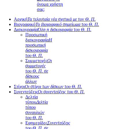
όνομα χρήστη
σας;
Αρχική
Τα τελευταία νέα σχετικά με τον Θ. Π.
Βιογραφικό
Το βιογραφικό σημείωμα του Θ. Π.
Δισκογραφία
Όλη η δισκογραφία του Θ. Π.
Προσωπική
δισκογραφία
Η
προσωπική
δισκογραφία
του Θ. Π.
Συμμετοχές
Οι
συμμετοχές
του Θ. Π. σε
δίσκους
άλλων
Στίχοι
Οι στίχοι των δίσκων του Θ. Π.
Συνεντεύξεις
Οι συνεντεύξεις του Θ. Π.
Δελτία
τύπου
Δελτία
τύπου
συναυλιών
του Θ. Π.
Εφημερίδες
Συνεντεύξεις
του Θ. Π. σε