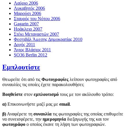
Λαύριο 2006
Λυκαβητός 2006
Μαρούσι 2006
Σταυρός του Νότου 2006
Gagarin 2007
Ηράκλειο 2007
Στέκι Μεταναστών 2007
Φεστιβάλ Άμεσης Δημοκρατίας 2010
Δοχός 2011
Άγιος Βλάσιος 2011
SO36 Berlin 2012
Εμπλουτίστε
Θεωρείτε ότι από τις
Φωτογραφίες
λείπουν φωτογραφίες από
συναυλίες τις οποίες έχετε παρακολουθήσει;
Βοηθείστε
στον
εμπλουτισμό
τους με τον ακόλουθο τρόπο:
α)
Επικοινωνήστε μαζί μας με
email
.
β)
Αναφέρετε τη
συναυλία
τις φωτογραφίες της οποίας επιθυμείτε
να συνεισφέρετε, την
ημερομηνία
διεξαγωγής της και τον
φωτογράφο
ο οποίος έκανε τη λήψη των φωτογραφιών.