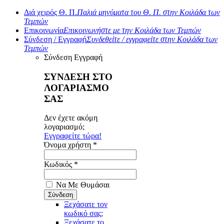
Διά χειρός Θ. Π.
Παλιά μηνύματα του Θ. Π. στην Κοιλάδα των
Τεμπών
Επικοινωνία
Επικοινωνήστε με την Κοιλάδα των Τεμπών
Σύνδεση / Εγγραφή
Συνδεθείτε / εγγραφείτε στην Κοιλάδα των
Τεμπών
Σύνδεση
Εγγραφή
ΣΥΝΔΕΣΗ ΣΤΟ
ΛΟΓΑΡΙΑΣΜΟ
ΣΑΣ
Δεν έχετε ακόμη
λογαριασμό;
Εγγραφείτε τώρα!
Όνομα χρήστη *
Κωδικός *
Να Με Θυμάσαι
Ξεχάσατε τον
κωδικό σας;
Ξεχάσατε το