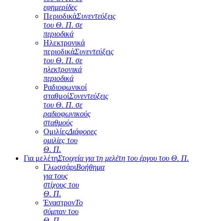
εφημερίδες
Περιοδικά
Συνεντεύξεις
του Θ. Π. σε
περιοδικά
Ηλεκτρονικά
περιοδικά
Συνεντεύξεις
του Θ. Π. σε
ηλεκτρονικά
περιοδικά
Ραδιοφωνικοί
σταθμοί
Συνεντεύξεις
του Θ. Π. σε
ραδιοφωνικούς
σταθμούς
Ομιλίες
Διάφορες
ομιλίες του
Θ. Π.
Για μελέτη
Στοιχεία για τη μελέτη του έργου του Θ. Π.
Γλωσσάρι
Βοήθημα
για τους
στίχους του
Θ. Π.
Έναστρον
Το
σύμπαν του
Θ. Π.