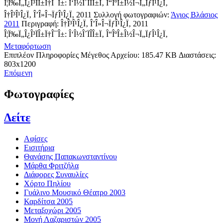
Î¦Ï‰Ï„Î¿Î³ÏÎ±Ï†Î¯Î±: Î‘Î½Î´ÏÎ­Î±Ï‚ Î“ÎºÎ±Î½Î¬Ï„ÏƒÎ¹Î¿Ï‚
Î†Î³Î¹Î¿Ï‚ Î’Î»Î¬ÏƒÎ¹Î¿Ï‚ 2011
Συλλογή φωτογραφιών:
Άγιος Βλάσιος
2011
Περιγραφή:
Î†Î³Î¹Î¿Ï‚ Î’Î»Î¬ÏƒÎ¹Î¿Ï‚ 2011
Î¦Ï‰Ï„Î¿Î³ÏÎ±Ï†Î¯Î±: Î‘Î½Î´ÏÎ­Î±Ï‚ Î“ÎºÎ±Î½Î¬Ï„ÏƒÎ¹Î¿Ï‚
Μεταφόρτωση
Επιπλέον Πληροφορίες
Μέγεθος Αρχείου:
185.47 KB
Διαστάσεις:
803x1200
Επόμενη
Φωτογραφίες
Δείτε
Αφίσες
Εισιτήρια
Θανάσης Παπακωνσταντίνου
Μάρθα Φριτζήλα
Διάφορες Συναυλίες
Χόρτο Πηλίου
Γυάλινο Μουσικό Θέατρο 2003
Καρδίτσα 2005
Μεταξοχώρι 2005
Μονή Λαζαριστών 2005