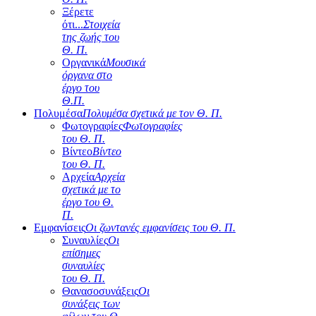
Ξέρετε
ότι...
Στοιχεία
της ζωής του
Θ. Π.
Οργανικά
Μουσικά
όργανα στο
έργο του
Θ.Π.
Πολυμέσα
Πολυμέσα σχετικά με τον Θ. Π.
Φωτογραφίες
Φωτογραφίες
του Θ. Π.
Βίντεο
Βίντεο
του Θ. Π.
Αρχεία
Αρχεία
σχετικά με το
έργο του Θ.
Π.
Εμφανίσεις
Οι ζωντανές εμφανίσεις του Θ. Π.
Συναυλίες
Οι
επίσημες
συναυλίες
του Θ. Π.
Θανασοσυνάξεις
Οι
συνάξεις των