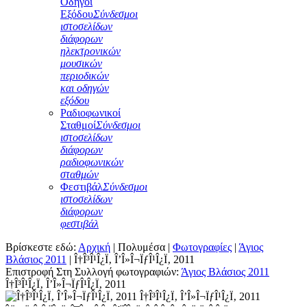
Οδηγοί
Εξόδου
Σύνδεσμοι
ιστοσελίδων
διάφορων
ηλεκτρονικών
μουσικών
περιοδικών
και οδηγών
εξόδου
Ραδιοφωνικοί
Σταθμοί
Σύνδεσμοι
ιστοσελίδων
διάφορων
ραδιοφωνικών
σταθμών
Φεστιβάλ
Σύνδεσμοι
ιστοσελίδων
διάφορων
φεστιβάλ
Βρίσκεστε εδώ:
Αρχική
|
Πολυμέσα
|
Φωτογραφίες
|
Άγιος
Βλάσιος 2011
|
Î†Î³Î¹Î¿Ï‚ Î’Î»Î¬ÏƒÎ¹Î¿Ï‚ 2011
Επιστροφή Στη Συλλογή φωτογραφιών:
Άγιος Βλάσιος 2011
Î†Î³Î¹Î¿Ï‚ Î’Î»Î¬ÏƒÎ¹Î¿Ï‚ 2011
Î†Î³Î¹Î¿Ï‚ Î’Î»Î¬ÏƒÎ¹Î¿Ï‚ 2011