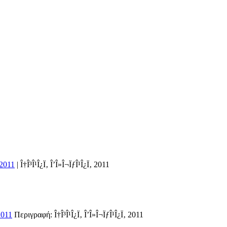
 2011
|
Î†Î³Î¹Î¿Ï‚ Î’Î»Î¬ÏƒÎ¹Î¿Ï‚ 2011
2011
Περιγραφή:
Î†Î³Î¹Î¿Ï‚ Î’Î»Î¬ÏƒÎ¹Î¿Ï‚ 2011