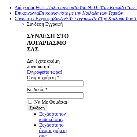
Διά χειρός Θ. Π.
Παλιά μηνύματα του Θ. Π. στην Κοιλάδα των
Επικοινωνία
Επικοινωνήστε με την Κοιλάδα των Τεμπών
Σύνδεση / Εγγραφή
Συνδεθείτε / εγγραφείτε στην Κοιλάδα των 
Σύνδεση
Εγγραφή
ΣΥΝΔΕΣΗ ΣΤΟ
ΛΟΓΑΡΙΑΣΜΟ
ΣΑΣ
Δεν έχετε ακόμη
λογαριασμό;
Εγγραφείτε τώρα!
Όνομα χρήστη *
Κωδικός *
Να Με Θυμάσαι
Ξεχάσατε τον
κωδικό σας;
Ξεχάσατε το
όνομα χρήστη
σας;