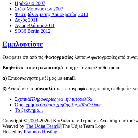
Ηράκλειο 2007
Στέκι Μεταναστών 2007
Φεστιβάλ Άμεσης Δημοκρατίας 2010
Δοχός 2011
Άγιος Βλάσιος 2011
SO36 Berlin 2012
Εμπλουτίστε
Θεωρείτε ότι από τις
Φωτογραφίες
λείπουν φωτογραφίες από συναυλ
Βοηθείστε
στον
εμπλουτισμό
τους με τον ακόλουθο τρόπο:
α)
Επικοινωνήστε μαζί μας με
email
.
β)
Αναφέρετε τη
συναυλία
τις φωτογραφίες της οποίας επιθυμείτε ν
Σχετικά
Πληροφορίες για την ιστοσελίδα
Όροι χρήσης
Οι όροι χρήσης της ιστοσελίδας
Το ξεκίνημα...
Copyright ©
2003
-2026 | Κοιλάδα των Τεμπών - Ανεπίσημη ιστοσ
Weaved by
The Udjat Team
Hosted by
Pramnos Hosting