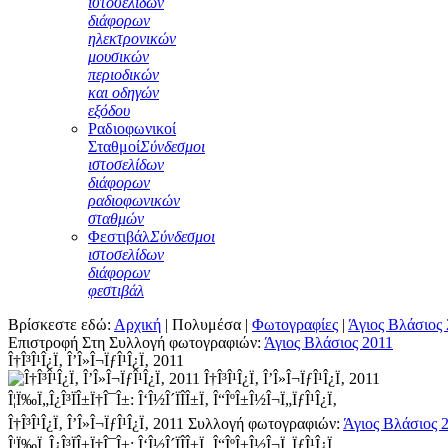
ιστοσελίδων
διάφορων
ηλεκτρονικών
μουσικών
περιοδικών
και οδηγών
εξόδου
Ραδιοφωνικοί
Σταθμοί
Σύνδεσμοι
ιστοσελίδων
διάφορων
ραδιοφωνικών
σταθμών
Φεστιβάλ
Σύνδεσμοι
ιστοσελίδων
διάφορων
φεστιβάλ
Βρίσκεστε εδώ:
Αρχική
|
Πολυμέσα
|
Φωτογραφίες
|
Άγιος Βλάσιος
Επιστροφή Στη Συλλογή φωτογραφιών:
Άγιος Βλάσιος 2011
Î†Î³Î¹Î¿Ï‚ Î’Î»Î¬ÏƒÎ¹Î¿Ï‚ 2011
Î†Î³Î¹Î¿Ï‚ Î’Î»Î¬ÏƒÎ¹Î¿Ï‚ 2011
Î¦Ï‰Ï„Î¿Î³ÏÎ±Ï†Î¯Î±: Î‘Î½Î´ÏÎ­Î±Ï‚ Î“ÎºÎ±Î½Î¬Ï„ÏƒÎ¹Î¿Ï‚
Î†Î³Î¹Î¿Ï‚ Î’Î»Î¬ÏƒÎ¹Î¿Ï‚ 2011
Συλλογή φωτογραφιών:
Άγιος Βλάσιος 
Î¦Ï‰Ï„Î¿Î³ÏÎ±Ï†Î¯Î±: Î‘Î½Î´ÏÎ­Î±Ï‚ Î“ÎºÎ±Î½Î¬Ï„ÏƒÎ¹Î¿Ï‚