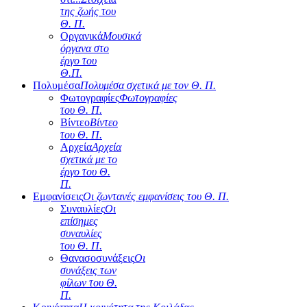
της ζωής του
Θ. Π.
Οργανικά
Μουσικά
όργανα στο
έργο του
Θ.Π.
Πολυμέσα
Πολυμέσα σχετικά με τον Θ. Π.
Φωτογραφίες
Φωτογραφίες
του Θ. Π.
Βίντεο
Βίντεο
του Θ. Π.
Αρχεία
Αρχεία
σχετικά με το
έργο του Θ.
Π.
Εμφανίσεις
Οι ζωντανές εμφανίσεις του Θ. Π.
Συναυλίες
Οι
επίσημες
συναυλίες
του Θ. Π.
Θανασοσυνάξεις
Οι
συνάξεις των
φίλων του Θ.
Π.