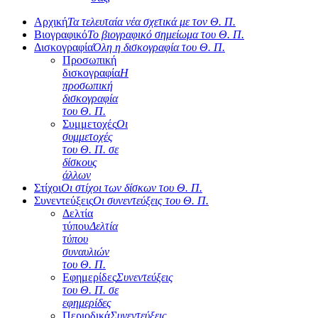
Αρχική
Τα τελευταία νέα σχετικά με τον Θ. Π.
Βιογραφικό
Το βιογραφικό σημείωμα του Θ. Π.
Δισκογραφία
Όλη η δισκογραφία του Θ. Π.
Προσωπική
δισκογραφία
Η
προσωπική
δισκογραφία
του Θ. Π.
Συμμετοχές
Οι
συμμετοχές
του Θ. Π. σε
δίσκους
άλλων
Στίχοι
Οι στίχοι των δίσκων του Θ. Π.
Συνεντεύξεις
Οι συνεντεύξεις του Θ. Π.
Δελτία
τύπου
Δελτία
τύπου
συναυλιών
του Θ. Π.
Εφημερίδες
Συνεντεύξεις
του Θ. Π. σε
εφημερίδες
Περιοδικά
Συνεντεύξεις