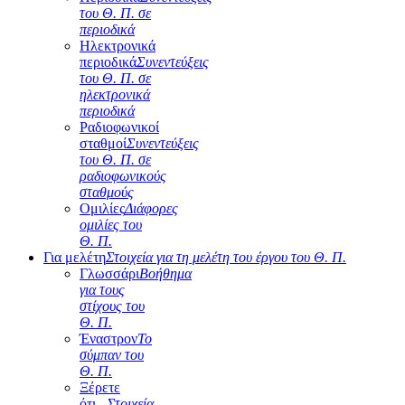
του Θ. Π. σε
περιοδικά
Ηλεκτρονικά
περιοδικά
Συνεντεύξεις
του Θ. Π. σε
ηλεκτρονικά
περιοδικά
Ραδιοφωνικοί
σταθμοί
Συνεντεύξεις
του Θ. Π. σε
ραδιοφωνικούς
σταθμούς
Ομιλίες
Διάφορες
ομιλίες του
Θ. Π.
Για μελέτη
Στοιχεία για τη μελέτη του έργου του Θ. Π.
Γλωσσάρι
Βοήθημα
για τους
στίχους του
Θ. Π.
Έναστρον
Το
σύμπαν του
Θ. Π.
Ξέρετε
ότι...
Στοιχεία