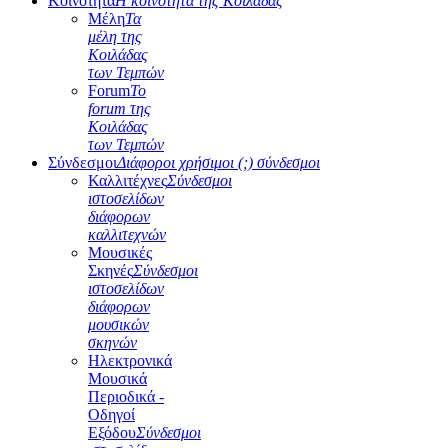
Κοινότητα
Η κοινότητα της Κοιλάδας
Μέλη
Τα
μέλη της
Κοιλάδας
των Τεμπών
Forum
Το
forum της
Κοιλάδας
των Τεμπών
Σύνδεσμοι
Διάφοροι χρήσιμοι (;) σύνδεσμοι
Καλλιτέχνες
Σύνδεσμοι
ιστοσελίδων
διάφορων
καλλιτεχνών
Μουσικές
Σκηνές
Σύνδεσμοι
ιστοσελίδων
διάφορων
μουσικών
σκηνών
Ηλεκτρονικά
Μουσικά
Περιοδικά -
Οδηγοί
Εξόδου
Σύνδεσμοι