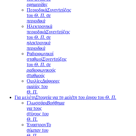
εφημερίδες
Περιοδικά
Συνεντεύξεις
του Θ. Π. σε
περιοδικά
Ηλεκτρονικά
περιοδικά
Συνεντεύξεις
του Θ. Π. σε
ηλεκτρονικά
περιοδικά
Ραδιοφωνικοί
σταθμοί
Συνεντεύξεις
του Θ. Π. σε
ραδιοφωνικούς
σταθμούς
Ομιλίες
Διάφορες
ομιλίες του
Θ. Π.
Για μελέτη
Στοιχεία για τη μελέτη του έργου του Θ. Π.
Γλωσσάρι
Βοήθημα
για τους
στίχους του
Θ. Π.
Έναστρον
Το
σύμπαν του
Θ. Π.