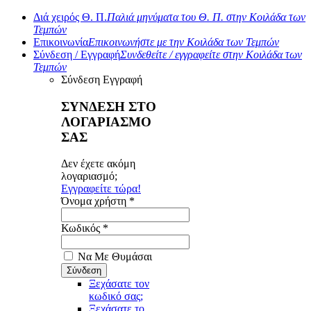
Διά χειρός Θ. Π.
Παλιά μηνύματα του Θ. Π. στην Κοιλάδα των
Τεμπών
Επικοινωνία
Επικοινωνήστε με την Κοιλάδα των Τεμπών
Σύνδεση / Εγγραφή
Συνδεθείτε / εγγραφείτε στην Κοιλάδα των
Τεμπών
Σύνδεση
Εγγραφή
ΣΥΝΔΕΣΗ ΣΤΟ
ΛΟΓΑΡΙΑΣΜΟ
ΣΑΣ
Δεν έχετε ακόμη
λογαριασμό;
Εγγραφείτε τώρα!
Όνομα χρήστη *
Κωδικός *
Να Με Θυμάσαι
Ξεχάσατε τον
κωδικό σας;
Ξεχάσατε το