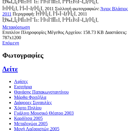
Î¦Ï‰Ï„Î¿Î³ÏÎ±Ï†Î¯Î±: Î‘Î½Î´ÏÎ­Î±Ï‚ Î“ÎºÎ±Î½Î¬Ï„ÏƒÎ¹Î¿Ï‚
Î†Î³Î¹Î¿Ï‚ Î’Î»Î¬ÏƒÎ¹Î¿Ï‚ 2011
Συλλογή φωτογραφιών:
Άγιος Βλάσιος
2011
Περιγραφή:
Î†Î³Î¹Î¿Ï‚ Î’Î»Î¬ÏƒÎ¹Î¿Ï‚ 2011
Î¦Ï‰Ï„Î¿Î³ÏÎ±Ï†Î¯Î±: Î‘Î½Î´ÏÎ­Î±Ï‚ Î“ÎºÎ±Î½Î¬Ï„ÏƒÎ¹Î¿Ï‚
Μεταφόρτωση
Επιπλέον Πληροφορίες
Μέγεθος Αρχείου:
158.73 KB
Διαστάσεις:
787x1200
Επόμενη
Φωτογραφίες
Δείτε
Αφίσες
Εισιτήρια
Θανάσης Παπακωνσταντίνου
Μάρθα Φριτζήλα
Διάφορες Συναυλίες
Χόρτο Πηλίου
Γυάλινο Μουσικό Θέατρο 2003
Καρδίτσα 2005
Μεταξοχώρι 2005
Μονή Λαζαριστών 2005