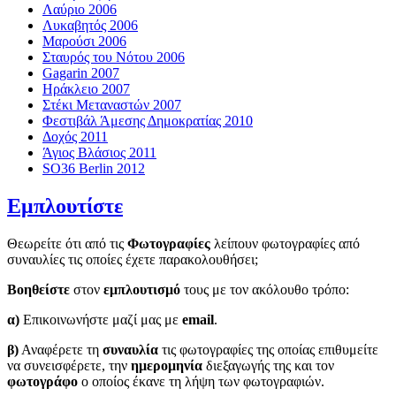
Λαύριο 2006
Λυκαβητός 2006
Μαρούσι 2006
Σταυρός του Νότου 2006
Gagarin 2007
Ηράκλειο 2007
Στέκι Μεταναστών 2007
Φεστιβάλ Άμεσης Δημοκρατίας 2010
Δοχός 2011
Άγιος Βλάσιος 2011
SO36 Berlin 2012
Εμπλουτίστε
Θεωρείτε ότι από τις
Φωτογραφίες
λείπουν φωτογραφίες από
συναυλίες τις οποίες έχετε παρακολουθήσει;
Βοηθείστε
στον
εμπλουτισμό
τους με τον ακόλουθο τρόπο:
α)
Επικοινωνήστε μαζί μας με
email
.
β)
Αναφέρετε τη
συναυλία
τις φωτογραφίες της οποίας επιθυμείτε
να συνεισφέρετε, την
ημερομηνία
διεξαγωγής της και τον
φωτογράφο
ο οποίος έκανε τη λήψη των φωτογραφιών.