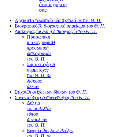
όνομα χρήστη
σας;
Αρχική
Τα τελευταία νέα σχετικά με τον Θ. Π.
Βιογραφικό
Το βιογραφικό σημείωμα του Θ. Π.
Δισκογραφία
Όλη η δισκογραφία του Θ. Π.
Προσωπική
δισκογραφία
Η
προσωπική
δισκογραφία
του Θ. Π.
Συμμετοχές
Οι
συμμετοχές
του Θ. Π. σε
δίσκους
άλλων
Στίχοι
Οι στίχοι των δίσκων του Θ. Π.
Συνεντεύξεις
Οι συνεντεύξεις του Θ. Π.
Δελτία
τύπου
Δελτία
τύπου
συναυλιών
του Θ. Π.
Εφημερίδες
Συνεντεύξεις
του Θ. Π. σε