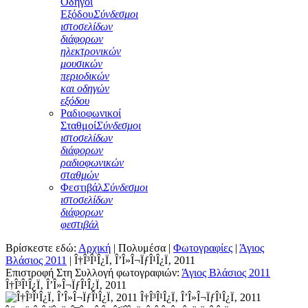
Οδηγοί
Εξόδου
Σύνδεσμοι
ιστοσελίδων
διάφορων
ηλεκτρονικών
μουσικών
περιοδικών
και οδηγών
εξόδου
Ραδιοφωνικοί
Σταθμοί
Σύνδεσμοι
ιστοσελίδων
διάφορων
ραδιοφωνικών
σταθμών
Φεστιβάλ
Σύνδεσμοι
ιστοσελίδων
διάφορων
φεστιβάλ
Βρίσκεστε εδώ:
Αρχική
|
Πολυμέσα
|
Φωτογραφίες
|
Άγιος
Βλάσιος 2011
|
Î†Î³Î¹Î¿Ï‚ Î’Î»Î¬ÏƒÎ¹Î¿Ï‚ 2011
Επιστροφή Στη Συλλογή φωτογραφιών:
Άγιος Βλάσιος 2011
Î†Î³Î¹Î¿Ï‚ Î’Î»Î¬ÏƒÎ¹Î¿Ï‚ 2011
Î†Î³Î¹Î¿Ï‚ Î’Î»Î¬ÏƒÎ¹Î¿Ï‚ 2011