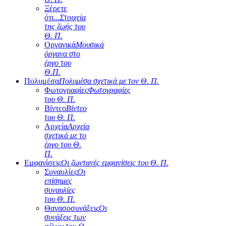
Ξέρετε
ότι...
Στοιχεία
της ζωής του
Θ. Π.
Οργανικά
Μουσικά
όργανα στο
έργο του
Θ.Π.
Πολυμέσα
Πολυμέσα σχετικά με τον Θ. Π.
Φωτογραφίες
Φωτογραφίες
του Θ. Π.
Βίντεο
Βίντεο
του Θ. Π.
Αρχεία
Αρχεία
σχετικά με το
έργο του Θ.
Π.
Εμφανίσεις
Οι ζωντανές εμφανίσεις του Θ. Π.
Συναυλίες
Οι
επίσημες
συναυλίες
του Θ. Π.
Θανασοσυνάξεις
Οι
συνάξεις των