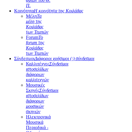
φίλων του Θ.
Π.
Κοινότητα
Η κοινότητα της Κοιλάδας
Μέλη
Τα
μέλη της
Κοιλάδας
των Τεμπών
Forum
Το
forum της
Κοιλάδας
των Τεμπών
Σύνδεσμοι
Διάφοροι χρήσιμοι (;) σύνδεσμοι
Καλλιτέχνες
Σύνδεσμοι
ιστοσελίδων
διάφορων
καλλιτεχνών
Μουσικές
Σκηνές
Σύνδεσμοι
ιστοσελίδων
διάφορων
μουσικών
σκηνών
Ηλεκτρονικά
Μουσικά
Περιοδικά -