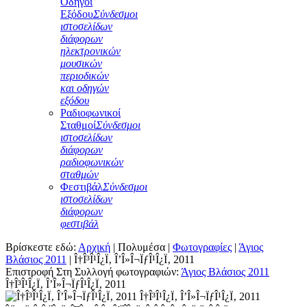
Οδηγοί
Εξόδου
Σύνδεσμοι
ιστοσελίδων
διάφορων
ηλεκτρονικών
μουσικών
περιοδικών
και οδηγών
εξόδου
Ραδιοφωνικοί
Σταθμοί
Σύνδεσμοι
ιστοσελίδων
διάφορων
ραδιοφωνικών
σταθμών
Φεστιβάλ
Σύνδεσμοι
ιστοσελίδων
διάφορων
φεστιβάλ
Βρίσκεστε εδώ:
Αρχική
|
Πολυμέσα
|
Φωτογραφίες
|
Άγιος
Βλάσιος 2011
|
Î†Î³Î¹Î¿Ï‚ Î’Î»Î¬ÏƒÎ¹Î¿Ï‚ 2011
Επιστροφή Στη Συλλογή φωτογραφιών:
Άγιος Βλάσιος 2011
Î†Î³Î¹Î¿Ï‚ Î’Î»Î¬ÏƒÎ¹Î¿Ï‚ 2011
Î†Î³Î¹Î¿Ï‚ Î’Î»Î¬ÏƒÎ¹Î¿Ï‚ 2011