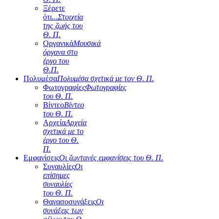
Ξέρετε
ότι...
Στοιχεία
της ζωής του
Θ. Π.
Οργανικά
Μουσικά
όργανα στο
έργο του
Θ.Π.
Πολυμέσα
Πολυμέσα σχετικά με τον Θ. Π.
Φωτογραφίες
Φωτογραφίες
του Θ. Π.
Βίντεο
Βίντεο
του Θ. Π.
Αρχεία
Αρχεία
σχετικά με το
έργο του Θ.
Π.
Εμφανίσεις
Οι ζωντανές εμφανίσεις του Θ. Π.
Συναυλίες
Οι
επίσημες
συναυλίες
του Θ. Π.
Θανασοσυνάξεις
Οι
συνάξεις των