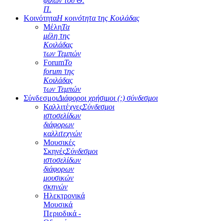
φίλων του Θ.
Π.
Κοινότητα
Η κοινότητα της Κοιλάδας
Μέλη
Τα
μέλη της
Κοιλάδας
των Τεμπών
Forum
Το
forum της
Κοιλάδας
των Τεμπών
Σύνδεσμοι
Διάφοροι χρήσιμοι (;) σύνδεσμοι
Καλλιτέχνες
Σύνδεσμοι
ιστοσελίδων
διάφορων
καλλιτεχνών
Μουσικές
Σκηνές
Σύνδεσμοι
ιστοσελίδων
διάφορων
μουσικών
σκηνών
Ηλεκτρονικά
Μουσικά
Περιοδικά -