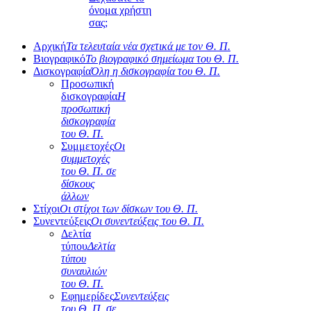
όνομα χρήστη
σας;
Αρχική
Τα τελευταία νέα σχετικά με τον Θ. Π.
Βιογραφικό
Το βιογραφικό σημείωμα του Θ. Π.
Δισκογραφία
Όλη η δισκογραφία του Θ. Π.
Προσωπική
δισκογραφία
Η
προσωπική
δισκογραφία
του Θ. Π.
Συμμετοχές
Οι
συμμετοχές
του Θ. Π. σε
δίσκους
άλλων
Στίχοι
Οι στίχοι των δίσκων του Θ. Π.
Συνεντεύξεις
Οι συνεντεύξεις του Θ. Π.
Δελτία
τύπου
Δελτία
τύπου
συναυλιών
του Θ. Π.
Εφημερίδες
Συνεντεύξεις
του Θ. Π. σε