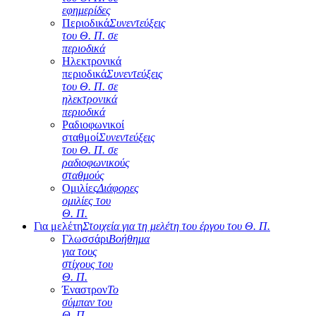
εφημερίδες
Περιοδικά
Συνεντεύξεις
του Θ. Π. σε
περιοδικά
Ηλεκτρονικά
περιοδικά
Συνεντεύξεις
του Θ. Π. σε
ηλεκτρονικά
περιοδικά
Ραδιοφωνικοί
σταθμοί
Συνεντεύξεις
του Θ. Π. σε
ραδιοφωνικούς
σταθμούς
Ομιλίες
Διάφορες
ομιλίες του
Θ. Π.
Για μελέτη
Στοιχεία για τη μελέτη του έργου του Θ. Π.
Γλωσσάρι
Βοήθημα
για τους
στίχους του
Θ. Π.
Έναστρον
Το
σύμπαν του
Θ. Π.