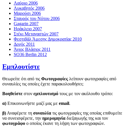
Λαύριο 2006
Λυκαβητός 2006
Μαρούσι 2006
Σταυρός του Νότου 2006
Gagarin 2007
Ηράκλειο 2007
Στέκι Μεταναστών 2007
Φεστιβάλ Άμεσης Δημοκρατίας 2010
Δοχός 2011
Άγιος Βλάσιος 2011
SO36 Berlin 2012
Εμπλουτίστε
Θεωρείτε ότι από τις
Φωτογραφίες
λείπουν φωτογραφίες από
συναυλίες τις οποίες έχετε παρακολουθήσει;
Βοηθείστε
στον
εμπλουτισμό
τους με τον ακόλουθο τρόπο:
α)
Επικοινωνήστε μαζί μας με
email
.
β)
Αναφέρετε τη
συναυλία
τις φωτογραφίες της οποίας επιθυμείτε
να συνεισφέρετε, την
ημερομηνία
διεξαγωγής της και τον
φωτογράφο
ο οποίος έκανε τη λήψη των φωτογραφιών.