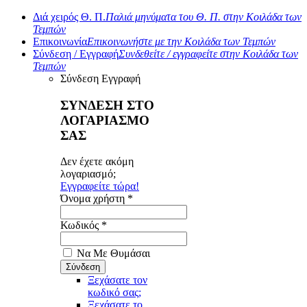
Διά χειρός Θ. Π.
Παλιά μηνύματα του Θ. Π. στην Κοιλάδα των
Τεμπών
Επικοινωνία
Επικοινωνήστε με την Κοιλάδα των Τεμπών
Σύνδεση / Εγγραφή
Συνδεθείτε / εγγραφείτε στην Κοιλάδα των
Τεμπών
Σύνδεση
Εγγραφή
ΣΥΝΔΕΣΗ ΣΤΟ
ΛΟΓΑΡΙΑΣΜΟ
ΣΑΣ
Δεν έχετε ακόμη
λογαριασμό;
Εγγραφείτε τώρα!
Όνομα χρήστη *
Κωδικός *
Να Με Θυμάσαι
Ξεχάσατε τον
κωδικό σας;
Ξεχάσατε το