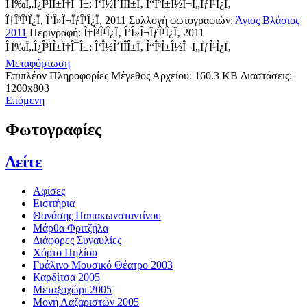
Î¦Ï‰Ï„Î¿Î³ÏÎ±Ï†Î¯Î±: Î‘Î½Î´ÏÎ­Î±Ï‚ Î“ÎºÎ±Î½Î¬Ï„ÏƒÎ¹Î¿Ï‚
Î†Î³Î¹Î¿Ï‚ Î’Î»Î¬ÏƒÎ¹Î¿Ï‚ 2011
Συλλογή φωτογραφιών:
Άγιος Βλάσιος
2011
Περιγραφή:
Î†Î³Î¹Î¿Ï‚ Î’Î»Î¬ÏƒÎ¹Î¿Ï‚ 2011
Î¦Ï‰Ï„Î¿Î³ÏÎ±Ï†Î¯Î±: Î‘Î½Î´ÏÎ­Î±Ï‚ Î“ÎºÎ±Î½Î¬Ï„ÏƒÎ¹Î¿Ï‚
Μεταφόρτωση
Επιπλέον Πληροφορίες
Μέγεθος Αρχείου:
160.3 KB
Διαστάσεις:
1200x803
Επόμενη
Φωτογραφίες
Δείτε
Αφίσες
Εισιτήρια
Θανάσης Παπακωνσταντίνου
Μάρθα Φριτζήλα
Διάφορες Συναυλίες
Χόρτο Πηλίου
Γυάλινο Μουσικό Θέατρο 2003
Καρδίτσα 2005
Μεταξοχώρι 2005
Μονή Λαζαριστών 2005