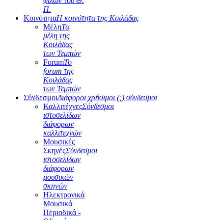
φίλων του Θ.
Π.
Κοινότητα
Η κοινότητα της Κοιλάδας
Μέλη
Τα
μέλη της
Κοιλάδας
των Τεμπών
Forum
Το
forum της
Κοιλάδας
των Τεμπών
Σύνδεσμοι
Διάφοροι χρήσιμοι (;) σύνδεσμοι
Καλλιτέχνες
Σύνδεσμοι
ιστοσελίδων
διάφορων
καλλιτεχνών
Μουσικές
Σκηνές
Σύνδεσμοι
ιστοσελίδων
διάφορων
μουσικών
σκηνών
Ηλεκτρονικά
Μουσικά
Περιοδικά -