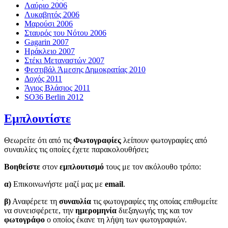
Λαύριο 2006
Λυκαβητός 2006
Μαρούσι 2006
Σταυρός του Νότου 2006
Gagarin 2007
Ηράκλειο 2007
Στέκι Μεταναστών 2007
Φεστιβάλ Άμεσης Δημοκρατίας 2010
Δοχός 2011
Άγιος Βλάσιος 2011
SO36 Berlin 2012
Εμπλουτίστε
Θεωρείτε ότι από τις
Φωτογραφίες
λείπουν φωτογραφίες από
συναυλίες τις οποίες έχετε παρακολουθήσει;
Βοηθείστε
στον
εμπλουτισμό
τους με τον ακόλουθο τρόπο:
α)
Επικοινωνήστε μαζί μας με
email
.
β)
Αναφέρετε τη
συναυλία
τις φωτογραφίες της οποίας επιθυμείτε
να συνεισφέρετε, την
ημερομηνία
διεξαγωγής της και τον
φωτογράφο
ο οποίος έκανε τη λήψη των φωτογραφιών.