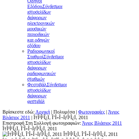
Οδηγοί
Εξόδου
Σύνδεσμοι
ιστοσελίδων
διάφορων
ηλεκτρονικών
μουσικών
περιοδικών
και οδηγών
εξόδου
Ραδιοφωνικοί
Σταθμοί
Σύνδεσμοι
ιστοσελίδων
διάφορων
ραδιοφωνικών
σταθμών
Φεστιβάλ
Σύνδεσμοι
ιστοσελίδων
διάφορων
φεστιβάλ
Βρίσκεστε εδώ:
Αρχική
|
Πολυμέσα
|
Φωτογραφίες
|
Άγιος
Βλάσιος 2011
|
Î†Î³Î¹Î¿Ï‚ Î’Î»Î¬ÏƒÎ¹Î¿Ï‚ 2011
Επιστροφή Στη Συλλογή φωτογραφιών:
Άγιος Βλάσιος 2011
Î†Î³Î¹Î¿Ï‚ Î’Î»Î¬ÏƒÎ¹Î¿Ï‚ 2011
Î†Î³Î¹Î¿Ï‚ Î’Î»Î¬ÏƒÎ¹Î¿Ï‚ 2011