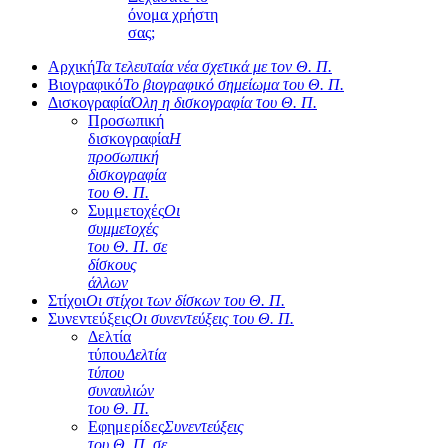
όνομα χρήστη
σας;
Αρχική
Τα τελευταία νέα σχετικά με τον Θ. Π.
Βιογραφικό
Το βιογραφικό σημείωμα του Θ. Π.
Δισκογραφία
Όλη η δισκογραφία του Θ. Π.
Προσωπική
δισκογραφία
Η
προσωπική
δισκογραφία
του Θ. Π.
Συμμετοχές
Οι
συμμετοχές
του Θ. Π. σε
δίσκους
άλλων
Στίχοι
Οι στίχοι των δίσκων του Θ. Π.
Συνεντεύξεις
Οι συνεντεύξεις του Θ. Π.
Δελτία
τύπου
Δελτία
τύπου
συναυλιών
του Θ. Π.
Εφημερίδες
Συνεντεύξεις
του Θ. Π. σε