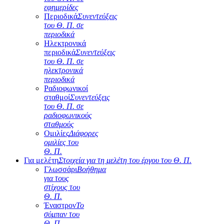
εφημερίδες
Περιοδικά
Συνεντεύξεις
του Θ. Π. σε
περιοδικά
Ηλεκτρονικά
περιοδικά
Συνεντεύξεις
του Θ. Π. σε
ηλεκτρονικά
περιοδικά
Ραδιοφωνικοί
σταθμοί
Συνεντεύξεις
του Θ. Π. σε
ραδιοφωνικούς
σταθμούς
Ομιλίες
Διάφορες
ομιλίες του
Θ. Π.
Για μελέτη
Στοιχεία για τη μελέτη του έργου του Θ. Π.
Γλωσσάρι
Βοήθημα
για τους
στίχους του
Θ. Π.
Έναστρον
Το
σύμπαν του
Θ. Π.