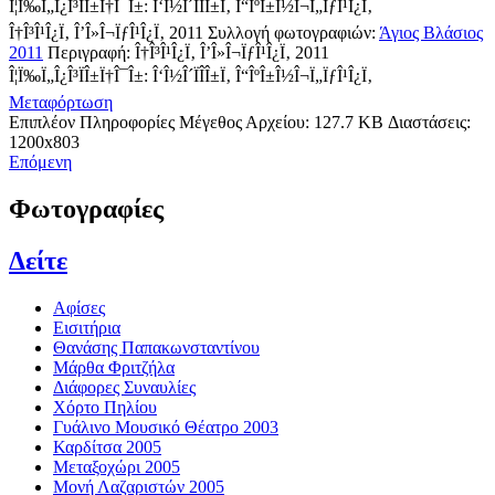
Î¦Ï‰Ï„Î¿Î³ÏÎ±Ï†Î¯Î±: Î‘Î½Î´ÏÎ­Î±Ï‚ Î“ÎºÎ±Î½Î¬Ï„ÏƒÎ¹Î¿Ï‚
Î†Î³Î¹Î¿Ï‚ Î’Î»Î¬ÏƒÎ¹Î¿Ï‚ 2011
Συλλογή φωτογραφιών:
Άγιος Βλάσιος
2011
Περιγραφή:
Î†Î³Î¹Î¿Ï‚ Î’Î»Î¬ÏƒÎ¹Î¿Ï‚ 2011
Î¦Ï‰Ï„Î¿Î³ÏÎ±Ï†Î¯Î±: Î‘Î½Î´ÏÎ­Î±Ï‚ Î“ÎºÎ±Î½Î¬Ï„ÏƒÎ¹Î¿Ï‚
Μεταφόρτωση
Επιπλέον Πληροφορίες
Μέγεθος Αρχείου:
127.7 KB
Διαστάσεις:
1200x803
Επόμενη
Φωτογραφίες
Δείτε
Αφίσες
Εισιτήρια
Θανάσης Παπακωνσταντίνου
Μάρθα Φριτζήλα
Διάφορες Συναυλίες
Χόρτο Πηλίου
Γυάλινο Μουσικό Θέατρο 2003
Καρδίτσα 2005
Μεταξοχώρι 2005
Μονή Λαζαριστών 2005