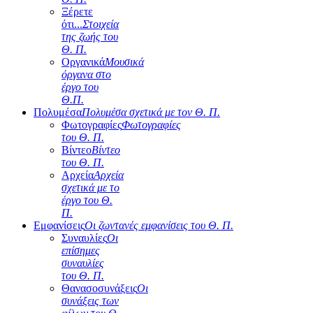
Ξέρετε
ότι...
Στοιχεία
της ζωής του
Θ. Π.
Οργανικά
Μουσικά
όργανα στο
έργο του
Θ.Π.
Πολυμέσα
Πολυμέσα σχετικά με τον Θ. Π.
Φωτογραφίες
Φωτογραφίες
του Θ. Π.
Βίντεο
Βίντεο
του Θ. Π.
Αρχεία
Αρχεία
σχετικά με το
έργο του Θ.
Π.
Εμφανίσεις
Οι ζωντανές εμφανίσεις του Θ. Π.
Συναυλίες
Οι
επίσημες
συναυλίες
του Θ. Π.
Θανασοσυνάξεις
Οι
συνάξεις των