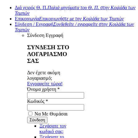
Διά χειρός Θ. Π.
Παλιά μηνύματα του Θ. Π. στην Κοιλάδα των
Τεμπών
Επικοινωνία
Επικοινωνήστε με την Κοιλάδα των Τεμπών
Σύνδεση / Εγγραφή
Συνδεθείτε / εγγραφείτε στην Κοιλάδα των
Τεμπών
Σύνδεση
Εγγραφή
ΣΥΝΔΕΣΗ ΣΤΟ
ΛΟΓΑΡΙΑΣΜΟ
ΣΑΣ
Δεν έχετε ακόμη
λογαριασμό;
Εγγραφείτε τώρα!
Όνομα χρήστη *
Κωδικός *
Να Με Θυμάσαι
Ξεχάσατε τον
κωδικό σας;
Ξεχάσατε το