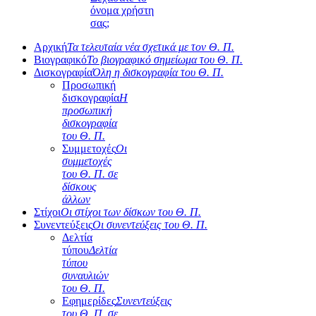
όνομα χρήστη
σας;
Αρχική
Τα τελευταία νέα σχετικά με τον Θ. Π.
Βιογραφικό
Το βιογραφικό σημείωμα του Θ. Π.
Δισκογραφία
Όλη η δισκογραφία του Θ. Π.
Προσωπική
δισκογραφία
Η
προσωπική
δισκογραφία
του Θ. Π.
Συμμετοχές
Οι
συμμετοχές
του Θ. Π. σε
δίσκους
άλλων
Στίχοι
Οι στίχοι των δίσκων του Θ. Π.
Συνεντεύξεις
Οι συνεντεύξεις του Θ. Π.
Δελτία
τύπου
Δελτία
τύπου
συναυλιών
του Θ. Π.
Εφημερίδες
Συνεντεύξεις
του Θ. Π. σε