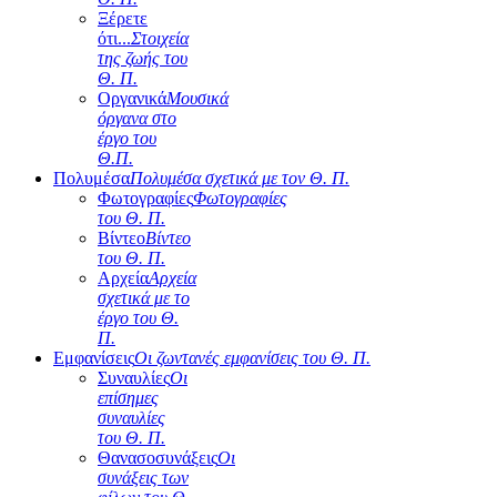
Ξέρετε
ότι...
Στοιχεία
της ζωής του
Θ. Π.
Οργανικά
Μουσικά
όργανα στο
έργο του
Θ.Π.
Πολυμέσα
Πολυμέσα σχετικά με τον Θ. Π.
Φωτογραφίες
Φωτογραφίες
του Θ. Π.
Βίντεο
Βίντεο
του Θ. Π.
Αρχεία
Αρχεία
σχετικά με το
έργο του Θ.
Π.
Εμφανίσεις
Οι ζωντανές εμφανίσεις του Θ. Π.
Συναυλίες
Οι
επίσημες
συναυλίες
του Θ. Π.
Θανασοσυνάξεις
Οι
συνάξεις των