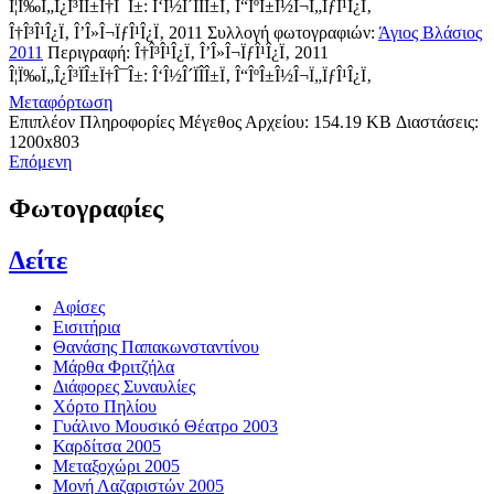
Î¦Ï‰Ï„Î¿Î³ÏÎ±Ï†Î¯Î±: Î‘Î½Î´ÏÎ­Î±Ï‚ Î“ÎºÎ±Î½Î¬Ï„ÏƒÎ¹Î¿Ï‚
Î†Î³Î¹Î¿Ï‚ Î’Î»Î¬ÏƒÎ¹Î¿Ï‚ 2011
Συλλογή φωτογραφιών:
Άγιος Βλάσιος
2011
Περιγραφή:
Î†Î³Î¹Î¿Ï‚ Î’Î»Î¬ÏƒÎ¹Î¿Ï‚ 2011
Î¦Ï‰Ï„Î¿Î³ÏÎ±Ï†Î¯Î±: Î‘Î½Î´ÏÎ­Î±Ï‚ Î“ÎºÎ±Î½Î¬Ï„ÏƒÎ¹Î¿Ï‚
Μεταφόρτωση
Επιπλέον Πληροφορίες
Μέγεθος Αρχείου:
154.19 KB
Διαστάσεις:
1200x803
Επόμενη
Φωτογραφίες
Δείτε
Αφίσες
Εισιτήρια
Θανάσης Παπακωνσταντίνου
Μάρθα Φριτζήλα
Διάφορες Συναυλίες
Χόρτο Πηλίου
Γυάλινο Μουσικό Θέατρο 2003
Καρδίτσα 2005
Μεταξοχώρι 2005
Μονή Λαζαριστών 2005