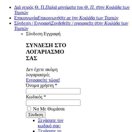
Διά χειρός Θ. Π.
Παλιά μηνύματα του Θ. Π. στην Κοιλάδα των
Τεμπών
Επικοινωνία
Επικοινωνήστε με την Κοιλάδα των Τεμπών
Σύνδεση / Εγγραφή
Συνδεθείτε / εγγραφείτε στην Κοιλάδα των
Τεμπών
Σύνδεση
Εγγραφή
ΣΥΝΔΕΣΗ ΣΤΟ
ΛΟΓΑΡΙΑΣΜΟ
ΣΑΣ
Δεν έχετε ακόμη
λογαριασμό;
Εγγραφείτε τώρα!
Όνομα χρήστη *
Κωδικός *
Να Με Θυμάσαι
Ξεχάσατε τον
κωδικό σας;
Ξεχάσατε το