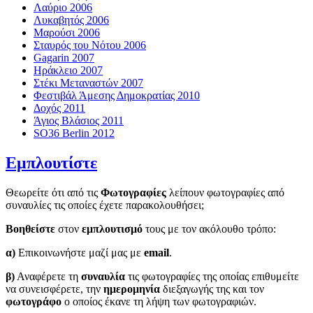
Λαύριο 2006
Λυκαβητός 2006
Μαρούσι 2006
Σταυρός του Νότου 2006
Gagarin 2007
Ηράκλειο 2007
Στέκι Μεταναστών 2007
Φεστιβάλ Άμεσης Δημοκρατίας 2010
Δοχός 2011
Άγιος Βλάσιος 2011
SO36 Berlin 2012
Εμπλουτίστε
Θεωρείτε ότι από τις
Φωτογραφίες
λείπουν φωτογραφίες από
συναυλίες τις οποίες έχετε παρακολουθήσει;
Βοηθείστε
στον
εμπλουτισμό
τους με τον ακόλουθο τρόπο:
α)
Επικοινωνήστε μαζί μας με
email
.
β)
Αναφέρετε τη
συναυλία
τις φωτογραφίες της οποίας επιθυμείτε
να συνεισφέρετε, την
ημερομηνία
διεξαγωγής της και τον
φωτογράφο
ο οποίος έκανε τη λήψη των φωτογραφιών.