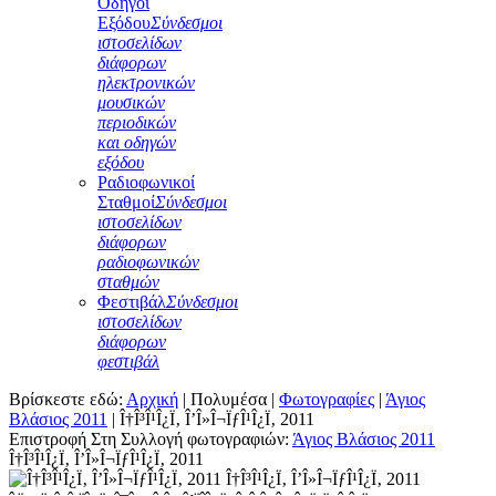
Οδηγοί
Εξόδου
Σύνδεσμοι
ιστοσελίδων
διάφορων
ηλεκτρονικών
μουσικών
περιοδικών
και οδηγών
εξόδου
Ραδιοφωνικοί
Σταθμοί
Σύνδεσμοι
ιστοσελίδων
διάφορων
ραδιοφωνικών
σταθμών
Φεστιβάλ
Σύνδεσμοι
ιστοσελίδων
διάφορων
φεστιβάλ
Βρίσκεστε εδώ:
Αρχική
|
Πολυμέσα
|
Φωτογραφίες
|
Άγιος
Βλάσιος 2011
|
Î†Î³Î¹Î¿Ï‚ Î’Î»Î¬ÏƒÎ¹Î¿Ï‚ 2011
Επιστροφή Στη Συλλογή φωτογραφιών:
Άγιος Βλάσιος 2011
Î†Î³Î¹Î¿Ï‚ Î’Î»Î¬ÏƒÎ¹Î¿Ï‚ 2011
Î†Î³Î¹Î¿Ï‚ Î’Î»Î¬ÏƒÎ¹Î¿Ï‚ 2011