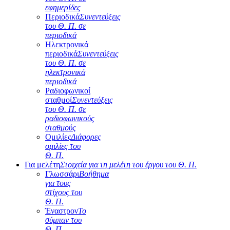
εφημερίδες
Περιοδικά
Συνεντεύξεις
του Θ. Π. σε
περιοδικά
Ηλεκτρονικά
περιοδικά
Συνεντεύξεις
του Θ. Π. σε
ηλεκτρονικά
περιοδικά
Ραδιοφωνικοί
σταθμοί
Συνεντεύξεις
του Θ. Π. σε
ραδιοφωνικούς
σταθμούς
Ομιλίες
Διάφορες
ομιλίες του
Θ. Π.
Για μελέτη
Στοιχεία για τη μελέτη του έργου του Θ. Π.
Γλωσσάρι
Βοήθημα
για τους
στίχους του
Θ. Π.
Έναστρον
Το
σύμπαν του
Θ. Π.