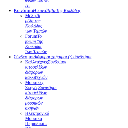
φίλων του Θ.
Π.
Κοινότητα
Η κοινότητα της Κοιλάδας
Μέλη
Τα
μέλη της
Κοιλάδας
των Τεμπών
Forum
Το
forum της
Κοιλάδας
των Τεμπών
Σύνδεσμοι
Διάφοροι χρήσιμοι (;) σύνδεσμοι
Καλλιτέχνες
Σύνδεσμοι
ιστοσελίδων
διάφορων
καλλιτεχνών
Μουσικές
Σκηνές
Σύνδεσμοι
ιστοσελίδων
διάφορων
μουσικών
σκηνών
Ηλεκτρονικά
Μουσικά
Περιοδικά -