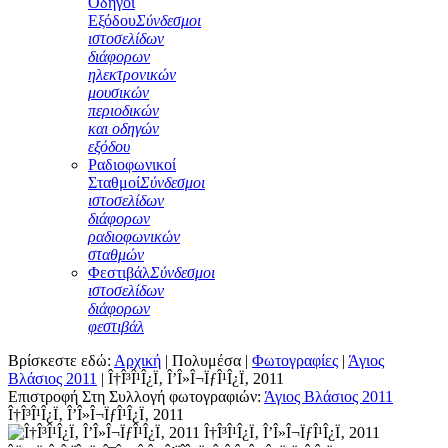
Οδηγοί
Εξόδου
Σύνδεσμοι
ιστοσελίδων
διάφορων
ηλεκτρονικών
μουσικών
περιοδικών
και οδηγών
εξόδου
Ραδιοφωνικοί
Σταθμοί
Σύνδεσμοι
ιστοσελίδων
διάφορων
ραδιοφωνικών
σταθμών
Φεστιβάλ
Σύνδεσμοι
ιστοσελίδων
διάφορων
φεστιβάλ
Βρίσκεστε εδώ:
Αρχική
|
Πολυμέσα
|
Φωτογραφίες
|
Άγιος
Βλάσιος 2011
|
Î†Î³Î¹Î¿Ï‚ Î’Î»Î¬ÏƒÎ¹Î¿Ï‚ 2011
Επιστροφή Στη Συλλογή φωτογραφιών:
Άγιος Βλάσιος 2011
Î†Î³Î¹Î¿Ï‚ Î’Î»Î¬ÏƒÎ¹Î¿Ï‚ 2011
Î†Î³Î¹Î¿Ï‚ Î’Î»Î¬ÏƒÎ¹Î¿Ï‚ 2011