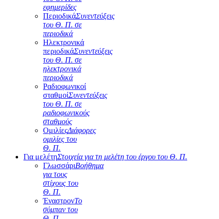
εφημερίδες
Περιοδικά
Συνεντεύξεις
του Θ. Π. σε
περιοδικά
Ηλεκτρονικά
περιοδικά
Συνεντεύξεις
του Θ. Π. σε
ηλεκτρονικά
περιοδικά
Ραδιοφωνικοί
σταθμοί
Συνεντεύξεις
του Θ. Π. σε
ραδιοφωνικούς
σταθμούς
Ομιλίες
Διάφορες
ομιλίες του
Θ. Π.
Για μελέτη
Στοιχεία για τη μελέτη του έργου του Θ. Π.
Γλωσσάρι
Βοήθημα
για τους
στίχους του
Θ. Π.
Έναστρον
Το
σύμπαν του
Θ. Π.