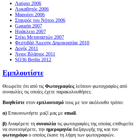
Λαύριο 2006
Λυκαβητός 2006
Μαρούσι 2006
Σταυρός του Νότου 2006
Gagarin 2007
Ηράκλειο 2007
Στέκι Μεταναστών 2007
Φεστιβάλ Άμεσης Δημοκρατίας 2010
Δοχός 2011
Άγιος Βλάσιος 2011
SO36 Berlin 2012
Εμπλουτίστε
Θεωρείτε ότι από τις
Φωτογραφίες
λείπουν φωτογραφίες από
συναυλίες τις οποίες έχετε παρακολουθήσει;
Βοηθείστε
στον
εμπλουτισμό
τους με τον ακόλουθο τρόπο:
α)
Επικοινωνήστε μαζί μας με
email
.
β)
Αναφέρετε τη
συναυλία
τις φωτογραφίες της οποίας επιθυμείτε
να συνεισφέρετε, την
ημερομηνία
διεξαγωγής της και τον
φωτογράφο
ο οποίος έκανε τη λήψη των φωτογραφιών.