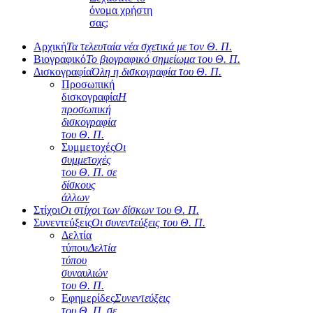
όνομα χρήστη
σας;
Αρχική
Τα τελευταία νέα σχετικά με τον Θ. Π.
Βιογραφικό
Το βιογραφικό σημείωμα του Θ. Π.
Δισκογραφία
Όλη η δισκογραφία του Θ. Π.
Προσωπική
δισκογραφία
Η
προσωπική
δισκογραφία
του Θ. Π.
Συμμετοχές
Οι
συμμετοχές
του Θ. Π. σε
δίσκους
άλλων
Στίχοι
Οι στίχοι των δίσκων του Θ. Π.
Συνεντεύξεις
Οι συνεντεύξεις του Θ. Π.
Δελτία
τύπου
Δελτία
τύπου
συναυλιών
του Θ. Π.
Εφημερίδες
Συνεντεύξεις
του Θ. Π. σε