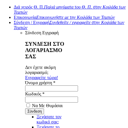
Διά χειρός Θ. Π.
Παλιά μηνύματα του Θ. Π. στην Κοιλάδα των
Τεμπών
Επικοινωνία
Επικοινωνήστε με την Κοιλάδα των Τεμπών
Σύνδεση / Εγγραφή
Συνδεθείτε / εγγραφείτε στην Κοιλάδα των
Τεμπών
Σύνδεση
Εγγραφή
ΣΥΝΔΕΣΗ ΣΤΟ
ΛΟΓΑΡΙΑΣΜΟ
ΣΑΣ
Δεν έχετε ακόμη
λογαριασμό;
Εγγραφείτε τώρα!
Όνομα χρήστη *
Κωδικός *
Να Με Θυμάσαι
Ξεχάσατε τον
κωδικό σας;
Ξεχάσατε το