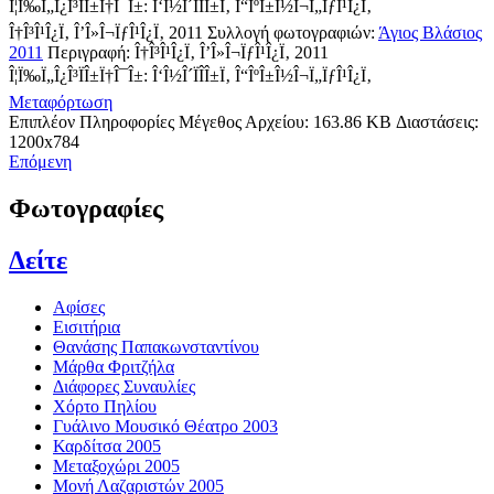
Î¦Ï‰Ï„Î¿Î³ÏÎ±Ï†Î¯Î±: Î‘Î½Î´ÏÎ­Î±Ï‚ Î“ÎºÎ±Î½Î¬Ï„ÏƒÎ¹Î¿Ï‚
Î†Î³Î¹Î¿Ï‚ Î’Î»Î¬ÏƒÎ¹Î¿Ï‚ 2011
Συλλογή φωτογραφιών:
Άγιος Βλάσιος
2011
Περιγραφή:
Î†Î³Î¹Î¿Ï‚ Î’Î»Î¬ÏƒÎ¹Î¿Ï‚ 2011
Î¦Ï‰Ï„Î¿Î³ÏÎ±Ï†Î¯Î±: Î‘Î½Î´ÏÎ­Î±Ï‚ Î“ÎºÎ±Î½Î¬Ï„ÏƒÎ¹Î¿Ï‚
Μεταφόρτωση
Επιπλέον Πληροφορίες
Μέγεθος Αρχείου:
163.86 KB
Διαστάσεις:
1200x784
Επόμενη
Φωτογραφίες
Δείτε
Αφίσες
Εισιτήρια
Θανάσης Παπακωνσταντίνου
Μάρθα Φριτζήλα
Διάφορες Συναυλίες
Χόρτο Πηλίου
Γυάλινο Μουσικό Θέατρο 2003
Καρδίτσα 2005
Μεταξοχώρι 2005
Μονή Λαζαριστών 2005