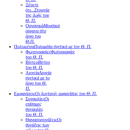
Ξέρετε
ότι...
Στοιχεία
της ζωής του
Θ. Π.
Οργανικά
Μουσικά
όργανα στο
έργο του
Θ.Π.
Πολυμέσα
Πολυμέσα σχετικά με τον Θ. Π.
Φωτογραφίες
Φωτογραφίες
του Θ. Π.
Βίντεο
Βίντεο
του Θ. Π.
Αρχεία
Αρχεία
σχετικά με το
έργο του Θ.
Π.
Εμφανίσεις
Οι ζωντανές εμφανίσεις του Θ. Π.
Συναυλίες
Οι
επίσημες
συναυλίες
του Θ. Π.
Θανασοσυνάξεις
Οι
συνάξεις των