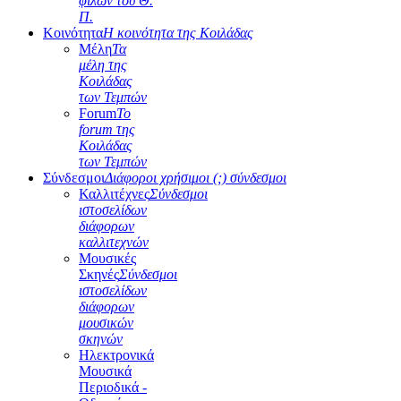
φίλων του Θ.
Π.
Κοινότητα
Η κοινότητα της Κοιλάδας
Μέλη
Τα
μέλη της
Κοιλάδας
των Τεμπών
Forum
Το
forum της
Κοιλάδας
των Τεμπών
Σύνδεσμοι
Διάφοροι χρήσιμοι (;) σύνδεσμοι
Καλλιτέχνες
Σύνδεσμοι
ιστοσελίδων
διάφορων
καλλιτεχνών
Μουσικές
Σκηνές
Σύνδεσμοι
ιστοσελίδων
διάφορων
μουσικών
σκηνών
Ηλεκτρονικά
Μουσικά
Περιοδικά -