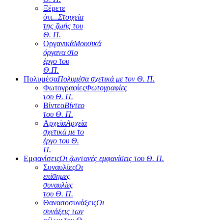
Ξέρετε
ότι...
Στοιχεία
της ζωής του
Θ. Π.
Οργανικά
Μουσικά
όργανα στο
έργο του
Θ.Π.
Πολυμέσα
Πολυμέσα σχετικά με τον Θ. Π.
Φωτογραφίες
Φωτογραφίες
του Θ. Π.
Βίντεο
Βίντεο
του Θ. Π.
Αρχεία
Αρχεία
σχετικά με το
έργο του Θ.
Π.
Εμφανίσεις
Οι ζωντανές εμφανίσεις του Θ. Π.
Συναυλίες
Οι
επίσημες
συναυλίες
του Θ. Π.
Θανασοσυνάξεις
Οι
συνάξεις των