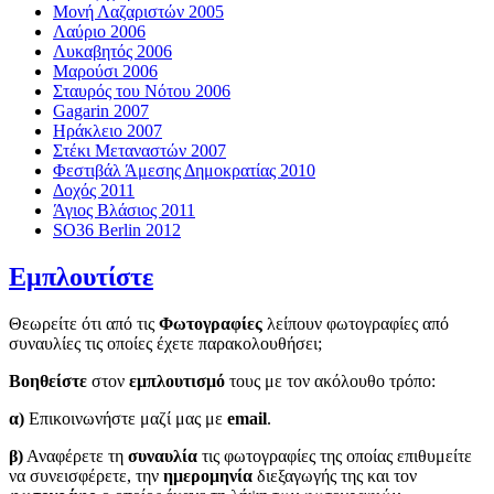
Μονή Λαζαριστών 2005
Λαύριο 2006
Λυκαβητός 2006
Μαρούσι 2006
Σταυρός του Νότου 2006
Gagarin 2007
Ηράκλειο 2007
Στέκι Μεταναστών 2007
Φεστιβάλ Άμεσης Δημοκρατίας 2010
Δοχός 2011
Άγιος Βλάσιος 2011
SO36 Berlin 2012
Εμπλουτίστε
Θεωρείτε ότι από τις
Φωτογραφίες
λείπουν φωτογραφίες από
συναυλίες τις οποίες έχετε παρακολουθήσει;
Βοηθείστε
στον
εμπλουτισμό
τους με τον ακόλουθο τρόπο:
α)
Επικοινωνήστε μαζί μας με
email
.
β)
Αναφέρετε τη
συναυλία
τις φωτογραφίες της οποίας επιθυμείτε
να συνεισφέρετε, την
ημερομηνία
διεξαγωγής της και τον