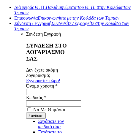
Διά χειρός Θ. Π.
Παλιά μηνύματα του Θ. Π. στην Κοιλάδα των
Τεμπών
Επικοινωνία
Επικοινωνήστε με την Κοιλάδα των Τεμπών
Σύνδεση / Εγγραφή
Συνδεθείτε / εγγραφείτε στην Κοιλάδα των
Τεμπών
Σύνδεση
Εγγραφή
ΣΥΝΔΕΣΗ ΣΤΟ
ΛΟΓΑΡΙΑΣΜΟ
ΣΑΣ
Δεν έχετε ακόμη
λογαριασμό;
Εγγραφείτε τώρα!
Όνομα χρήστη *
Κωδικός *
Να Με Θυμάσαι
Ξεχάσατε τον
κωδικό σας;
Ξεχάσατε το