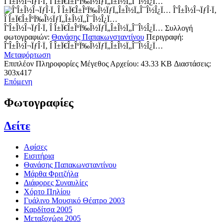
Î˜Î±Î½Î¬ÏƒÎ·Ï‚ Î Î±Ï€Î±ÎºÏ‰Î½ÏƒÏ„Î±Î½Ï„Î¯Î½Î¿Ï…
Î˜Î±Î½Î¬ÏƒÎ·Ï‚
Î Î±Ï€Î±ÎºÏ‰Î½ÏƒÏ„Î±Î½Ï„Î¯Î½Î¿Ï…
Î˜Î±Î½Î¬ÏƒÎ·Ï‚ Î Î±Ï€Î±ÎºÏ‰Î½ÏƒÏ„Î±Î½Ï„Î¯Î½Î¿Ï…
Συλλογή
φωτογραφιών:
Θανάσης Παπακωνσταντίνου
Περιγραφή:
Î˜Î±Î½Î¬ÏƒÎ·Ï‚ Î Î±Ï€Î±ÎºÏ‰Î½ÏƒÏ„Î±Î½Ï„Î¯Î½Î¿Ï…
Μεταφόρτωση
Επιπλέον Πληροφορίες
Μέγεθος Αρχείου:
43.33 KB
Διαστάσεις:
303x417
Επόμενη
Φωτογραφίες
Δείτε
Αφίσες
Εισιτήρια
Θανάσης Παπακωνσταντίνου
Μάρθα Φριτζήλα
Διάφορες Συναυλίες
Χόρτο Πηλίου
Γυάλινο Μουσικό Θέατρο 2003
Καρδίτσα 2005
Μεταξοχώρι 2005