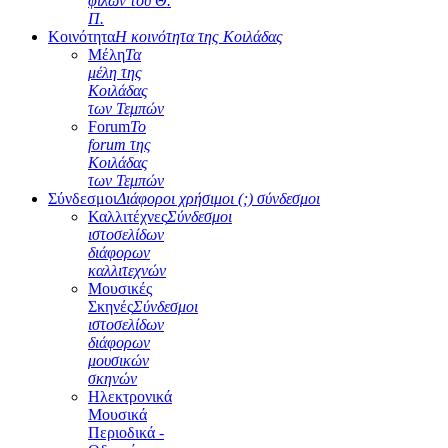
φίλων του Θ.
Π.
Κοινότητα
Η κοινότητα της Κοιλάδας
Μέλη
Τα
μέλη της
Κοιλάδας
των Τεμπών
Forum
Το
forum της
Κοιλάδας
των Τεμπών
Σύνδεσμοι
Διάφοροι χρήσιμοι (;) σύνδεσμοι
Καλλιτέχνες
Σύνδεσμοι
ιστοσελίδων
διάφορων
καλλιτεχνών
Μουσικές
Σκηνές
Σύνδεσμοι
ιστοσελίδων
διάφορων
μουσικών
σκηνών
Ηλεκτρονικά
Μουσικά
Περιοδικά -