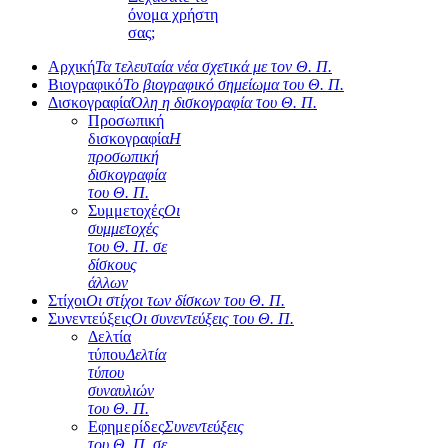
όνομα χρήστη
σας;
Αρχική
Τα τελευταία νέα σχετικά με τον Θ. Π.
Βιογραφικό
Το βιογραφικό σημείωμα του Θ. Π.
Δισκογραφία
Όλη η δισκογραφία του Θ. Π.
Προσωπική
δισκογραφία
Η
προσωπική
δισκογραφία
του Θ. Π.
Συμμετοχές
Οι
συμμετοχές
του Θ. Π. σε
δίσκους
άλλων
Στίχοι
Οι στίχοι των δίσκων του Θ. Π.
Συνεντεύξεις
Οι συνεντεύξεις του Θ. Π.
Δελτία
τύπου
Δελτία
τύπου
συναυλιών
του Θ. Π.
Εφημερίδες
Συνεντεύξεις
του Θ. Π. σε