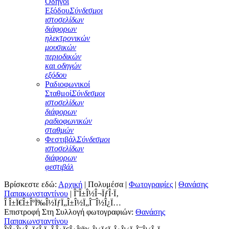
Οδηγοί
Εξόδου
Σύνδεσμοι
ιστοσελίδων
διάφορων
ηλεκτρονικών
μουσικών
περιοδικών
και οδηγών
εξόδου
Ραδιοφωνικοί
Σταθμοί
Σύνδεσμοι
ιστοσελίδων
διάφορων
ραδιοφωνικών
σταθμών
Φεστιβάλ
Σύνδεσμοι
ιστοσελίδων
διάφορων
φεστιβάλ
Βρίσκεστε εδώ:
Αρχική
|
Πολυμέσα
|
Φωτογραφίες
|
Θανάσης
Παπακωνσταντίνου
|
Î˜Î±Î½Î¬ÏƒÎ·Ï‚
Î Î±Ï€Î±ÎºÏ‰Î½ÏƒÏ„Î±Î½Ï„Î¯Î½Î¿Ï…
Επιστροφή Στη Συλλογή φωτογραφιών:
Θανάσης
Παπακωνσταντίνου