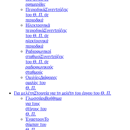
εφημερίδες
Περιοδικά
Συνεντεύξεις
του Θ. Π. σε
περιοδικά
Ηλεκτρονικά
περιοδικά
Συνεντεύξεις
του Θ. Π. σε
ηλεκτρονικά
περιοδικά
Ραδιοφωνικοί
σταθμοί
Συνεντεύξεις
του Θ. Π. σε
ραδιοφωνικούς
σταθμούς
Ομιλίες
Διάφορες
ομιλίες του
Θ. Π.
Για μελέτη
Στοιχεία για τη μελέτη του έργου του Θ. Π.
Γλωσσάρι
Βοήθημα
για τους
στίχους του
Θ. Π.
Έναστρον
Το
σύμπαν του
Θ. Π.