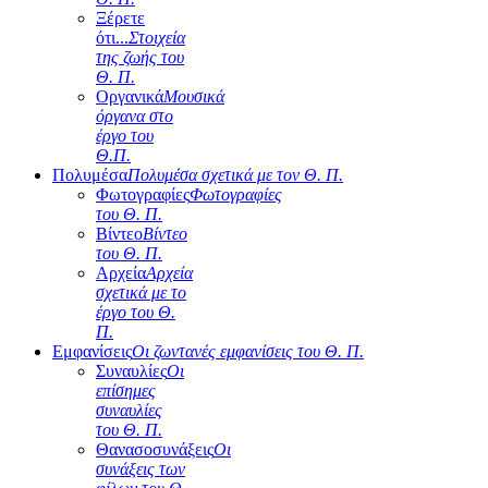
Ξέρετε
ότι...
Στοιχεία
της ζωής του
Θ. Π.
Οργανικά
Μουσικά
όργανα στο
έργο του
Θ.Π.
Πολυμέσα
Πολυμέσα σχετικά με τον Θ. Π.
Φωτογραφίες
Φωτογραφίες
του Θ. Π.
Βίντεο
Βίντεο
του Θ. Π.
Αρχεία
Αρχεία
σχετικά με το
έργο του Θ.
Π.
Εμφανίσεις
Οι ζωντανές εμφανίσεις του Θ. Π.
Συναυλίες
Οι
επίσημες
συναυλίες
του Θ. Π.
Θανασοσυνάξεις
Οι
συνάξεις των