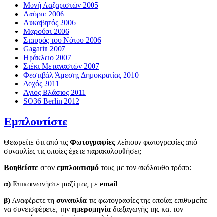
Μονή Λαζαριστών 2005
Λαύριο 2006
Λυκαβητός 2006
Μαρούσι 2006
Σταυρός του Νότου 2006
Gagarin 2007
Ηράκλειο 2007
Στέκι Μεταναστών 2007
Φεστιβάλ Άμεσης Δημοκρατίας 2010
Δοχός 2011
Άγιος Βλάσιος 2011
SO36 Berlin 2012
Εμπλουτίστε
Θεωρείτε ότι από τις
Φωτογραφίες
λείπουν φωτογραφίες από
συναυλίες τις οποίες έχετε παρακολουθήσει;
Βοηθείστε
στον
εμπλουτισμό
τους με τον ακόλουθο τρόπο:
α)
Επικοινωνήστε μαζί μας με
email
.
β)
Αναφέρετε τη
συναυλία
τις φωτογραφίες της οποίας επιθυμείτε
να συνεισφέρετε, την
ημερομηνία
διεξαγωγής της και τον