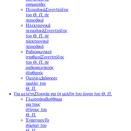
εφημερίδες
Περιοδικά
Συνεντεύξεις
του Θ. Π. σε
περιοδικά
Ηλεκτρονικά
περιοδικά
Συνεντεύξεις
του Θ. Π. σε
ηλεκτρονικά
περιοδικά
Ραδιοφωνικοί
σταθμοί
Συνεντεύξεις
του Θ. Π. σε
ραδιοφωνικούς
σταθμούς
Ομιλίες
Διάφορες
ομιλίες του
Θ. Π.
Για μελέτη
Στοιχεία για τη μελέτη του έργου του Θ. Π.
Γλωσσάρι
Βοήθημα
για τους
στίχους του
Θ. Π.
Έναστρον
Το
σύμπαν του
Θ. Π.