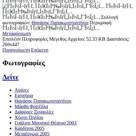
Î˜Î±Î½Î¬ÏƒÎ·Ï‚ Î Î±Ï€Î±ÎºÏ‰Î½ÏƒÏ„Î±Î½Ï„Î¯Î½Î¿Ï…
Î˜Î±Î½Î¬ÏƒÎ·Ï‚
Î Î±Ï€Î±ÎºÏ‰Î½ÏƒÏ„Î±Î½Ï„Î¯Î½Î¿Ï…
Î˜Î±Î½Î¬ÏƒÎ·Ï‚ Î Î±Ï€Î±ÎºÏ‰Î½ÏƒÏ„Î±Î½Ï„Î¯Î½Î¿Ï…
Συλλογή
φωτογραφιών:
Θανάσης Παπακωνσταντίνου
Περιγραφή:
Î˜Î±Î½Î¬ÏƒÎ·Ï‚ Î Î±Ï€Î±ÎºÏ‰Î½ÏƒÏ„Î±Î½Ï„Î¯Î½Î¿Ï…
Μεταφόρτωση
Επιπλέον Πληροφορίες
Μέγεθος Αρχείου:
52.33 KB
Διαστάσεις:
269x447
Προηγούμενη
Επόμενη
Φωτογραφίες
Δείτε
Αφίσες
Εισιτήρια
Θανάσης Παπακωνσταντίνου
Μάρθα Φριτζήλα
Διάφορες Συναυλίες
Χόρτο Πηλίου
Γυάλινο Μουσικό Θέατρο 2003
Καρδίτσα 2005
Μεταξοχώρι 2005