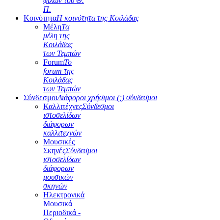
φίλων του Θ.
Π.
Κοινότητα
Η κοινότητα της Κοιλάδας
Μέλη
Τα
μέλη της
Κοιλάδας
των Τεμπών
Forum
Το
forum της
Κοιλάδας
των Τεμπών
Σύνδεσμοι
Διάφοροι χρήσιμοι (;) σύνδεσμοι
Καλλιτέχνες
Σύνδεσμοι
ιστοσελίδων
διάφορων
καλλιτεχνών
Μουσικές
Σκηνές
Σύνδεσμοι
ιστοσελίδων
διάφορων
μουσικών
σκηνών
Ηλεκτρονικά
Μουσικά
Περιοδικά -