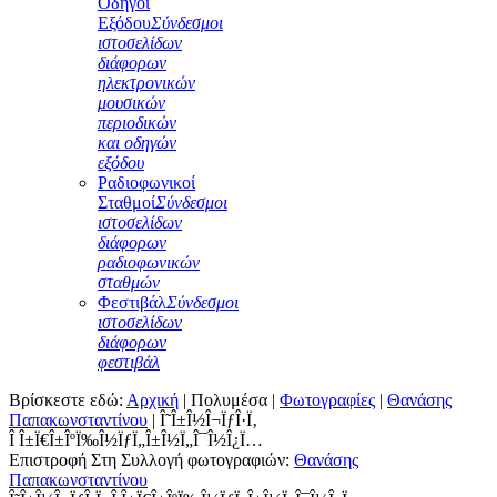
Οδηγοί
Εξόδου
Σύνδεσμοι
ιστοσελίδων
διάφορων
ηλεκτρονικών
μουσικών
περιοδικών
και οδηγών
εξόδου
Ραδιοφωνικοί
Σταθμοί
Σύνδεσμοι
ιστοσελίδων
διάφορων
ραδιοφωνικών
σταθμών
Φεστιβάλ
Σύνδεσμοι
ιστοσελίδων
διάφορων
φεστιβάλ
Βρίσκεστε εδώ:
Αρχική
|
Πολυμέσα
|
Φωτογραφίες
|
Θανάσης
Παπακωνσταντίνου
|
Î˜Î±Î½Î¬ÏƒÎ·Ï‚
Î Î±Ï€Î±ÎºÏ‰Î½ÏƒÏ„Î±Î½Ï„Î¯Î½Î¿Ï…
Επιστροφή Στη Συλλογή φωτογραφιών:
Θανάσης
Παπακωνσταντίνου