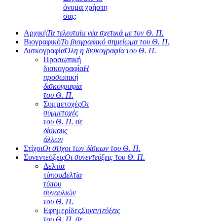
όνομα χρήστη
σας;
Αρχική
Τα τελευταία νέα σχετικά με τον Θ. Π.
Βιογραφικό
Το βιογραφικό σημείωμα του Θ. Π.
Δισκογραφία
Όλη η δισκογραφία του Θ. Π.
Προσωπική
δισκογραφία
Η
προσωπική
δισκογραφία
του Θ. Π.
Συμμετοχές
Οι
συμμετοχές
του Θ. Π. σε
δίσκους
άλλων
Στίχοι
Οι στίχοι των δίσκων του Θ. Π.
Συνεντεύξεις
Οι συνεντεύξεις του Θ. Π.
Δελτία
τύπου
Δελτία
τύπου
συναυλιών
του Θ. Π.
Εφημερίδες
Συνεντεύξεις
του Θ. Π. σε