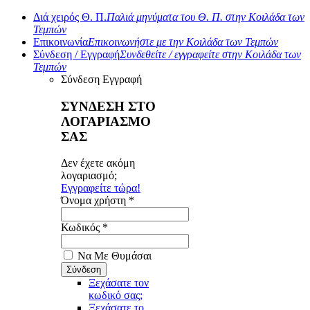
Διά χειρός Θ. Π.
Παλιά μηνύματα του Θ. Π. στην Κοιλάδα των
Τεμπών
Επικοινωνία
Επικοινωνήστε με την Κοιλάδα των Τεμπών
Σύνδεση / Εγγραφή
Συνδεθείτε / εγγραφείτε στην Κοιλάδα των
Τεμπών
Σύνδεση
Εγγραφή
ΣΥΝΔΕΣΗ ΣΤΟ
ΛΟΓΑΡΙΑΣΜΟ
ΣΑΣ
Δεν έχετε ακόμη
λογαριασμό;
Εγγραφείτε τώρα!
Όνομα χρήστη *
Κωδικός *
Να Με Θυμάσαι
Ξεχάσατε τον
κωδικό σας;
Ξεχάσατε το