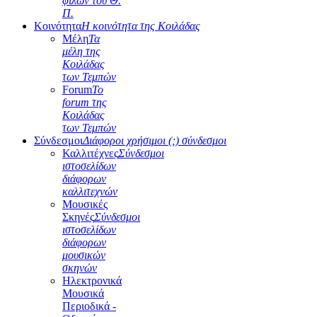
φίλων του Θ.
Π.
Κοινότητα
Η κοινότητα της Κοιλάδας
Μέλη
Τα
μέλη της
Κοιλάδας
των Τεμπών
Forum
Το
forum της
Κοιλάδας
των Τεμπών
Σύνδεσμοι
Διάφοροι χρήσιμοι (;) σύνδεσμοι
Καλλιτέχνες
Σύνδεσμοι
ιστοσελίδων
διάφορων
καλλιτεχνών
Μουσικές
Σκηνές
Σύνδεσμοι
ιστοσελίδων
διάφορων
μουσικών
σκηνών
Ηλεκτρονικά
Μουσικά
Περιοδικά -