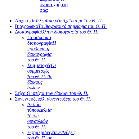
όνομα χρήστη
σας;
Αρχική
Τα τελευταία νέα σχετικά με τον Θ. Π.
Βιογραφικό
Το βιογραφικό σημείωμα του Θ. Π.
Δισκογραφία
Όλη η δισκογραφία του Θ. Π.
Προσωπική
δισκογραφία
Η
προσωπική
δισκογραφία
του Θ. Π.
Συμμετοχές
Οι
συμμετοχές
του Θ. Π. σε
δίσκους
άλλων
Στίχοι
Οι στίχοι των δίσκων του Θ. Π.
Συνεντεύξεις
Οι συνεντεύξεις του Θ. Π.
Δελτία
τύπου
Δελτία
τύπου
συναυλιών
του Θ. Π.
Εφημερίδες
Συνεντεύξεις
του Θ. Π. σε