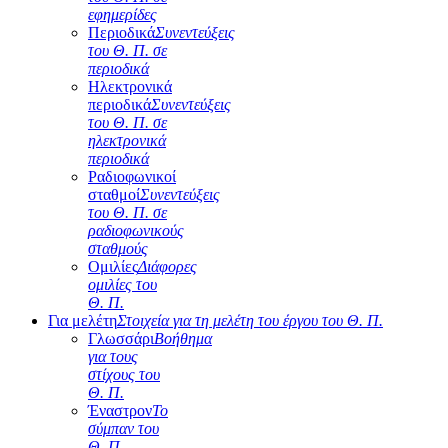
εφημερίδες
Περιοδικά
Συνεντεύξεις
του Θ. Π. σε
περιοδικά
Ηλεκτρονικά
περιοδικά
Συνεντεύξεις
του Θ. Π. σε
ηλεκτρονικά
περιοδικά
Ραδιοφωνικοί
σταθμοί
Συνεντεύξεις
του Θ. Π. σε
ραδιοφωνικούς
σταθμούς
Ομιλίες
Διάφορες
ομιλίες του
Θ. Π.
Για μελέτη
Στοιχεία για τη μελέτη του έργου του Θ. Π.
Γλωσσάρι
Βοήθημα
για τους
στίχους του
Θ. Π.
Έναστρον
Το
σύμπαν του
Θ. Π.