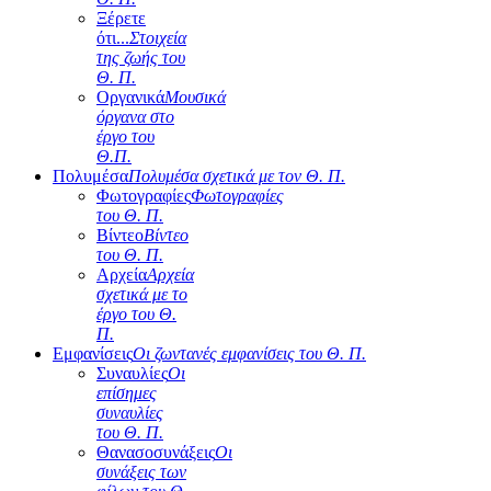
Ξέρετε
ότι...
Στοιχεία
της ζωής του
Θ. Π.
Οργανικά
Μουσικά
όργανα στο
έργο του
Θ.Π.
Πολυμέσα
Πολυμέσα σχετικά με τον Θ. Π.
Φωτογραφίες
Φωτογραφίες
του Θ. Π.
Βίντεο
Βίντεο
του Θ. Π.
Αρχεία
Αρχεία
σχετικά με το
έργο του Θ.
Π.
Εμφανίσεις
Οι ζωντανές εμφανίσεις του Θ. Π.
Συναυλίες
Οι
επίσημες
συναυλίες
του Θ. Π.
Θανασοσυνάξεις
Οι
συνάξεις των