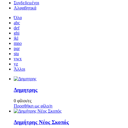
Συνδεδεμένοι
Αλφαβητικά
Όλα
abc
def
ghi
jkl
mno
pqr
stu
vwx
yz
Άλλοι
Δημητρης
0 φίλοι/ες
Προσθήκη ως φίλο/η
Δημήτρης Νέος Σκοπός