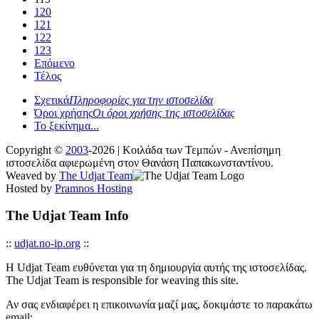
120
121
122
123
Επόμενο
Τέλος
Σχετικά
Πληροφορίες για την ιστοσελίδα
Όροι χρήσης
Οι όροι χρήσης της ιστοσελίδας
Το ξεκίνημα...
Copyright ©
2003
-2026 | Κοιλάδα των Τεμπών - Ανεπίσημη
ιστοσελίδα αφιερωμένη στον Θανάση Παπακωνσταντίνου.
Weaved by
The Udjat Team
Hosted by
Pramnos Hosting
The Udjat Team Info
::
udjat.no-ip.org
::
Η Udjat Team ευθύνεται για τη δημιουργία αυτής της ιστοσελίδας.
The Udjat Team is responsible for weaving this site.
Αν σας ενδιαφέρει η επικοινωνία μαζί μας, δοκιμάστε το παρακάτω
email: