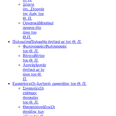
Ξέρετε
ότι...
Στοιχεία
της ζωής του
Θ. Π.
Οργανικά
Μουσικά
όργανα στο
έργο του
Θ.Π.
Πολυμέσα
Πολυμέσα σχετικά με τον Θ. Π.
Φωτογραφίες
Φωτογραφίες
του Θ. Π.
Βίντεο
Βίντεο
του Θ. Π.
Αρχεία
Αρχεία
σχετικά με το
έργο του Θ.
Π.
Εμφανίσεις
Οι ζωντανές εμφανίσεις του Θ. Π.
Συναυλίες
Οι
επίσημες
συναυλίες
του Θ. Π.
Θανασοσυνάξεις
Οι
συνάξεις των