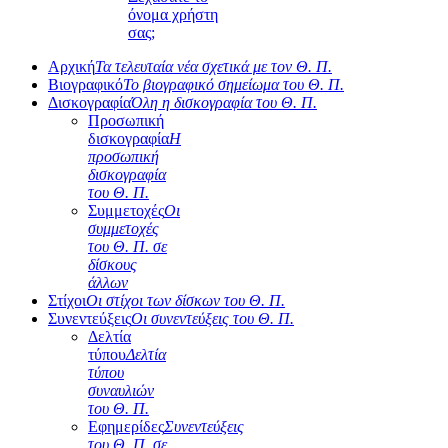
όνομα χρήστη
σας;
Αρχική
Τα τελευταία νέα σχετικά με τον Θ. Π.
Βιογραφικό
Το βιογραφικό σημείωμα του Θ. Π.
Δισκογραφία
Όλη η δισκογραφία του Θ. Π.
Προσωπική
δισκογραφία
Η
προσωπική
δισκογραφία
του Θ. Π.
Συμμετοχές
Οι
συμμετοχές
του Θ. Π. σε
δίσκους
άλλων
Στίχοι
Οι στίχοι των δίσκων του Θ. Π.
Συνεντεύξεις
Οι συνεντεύξεις του Θ. Π.
Δελτία
τύπου
Δελτία
τύπου
συναυλιών
του Θ. Π.
Εφημερίδες
Συνεντεύξεις
του Θ. Π. σε