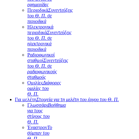
εφημερίδες
Περιοδικά
Συνεντεύξεις
του Θ. Π. σε
περιοδικά
Ηλεκτρονικά
περιοδικά
Συνεντεύξεις
του Θ. Π. σε
ηλεκτρονικά
περιοδικά
Ραδιοφωνικοί
σταθμοί
Συνεντεύξεις
του Θ. Π. σε
ραδιοφωνικούς
σταθμούς
Ομιλίες
Διάφορες
ομιλίες του
Θ. Π.
Για μελέτη
Στοιχεία για τη μελέτη του έργου του Θ. Π.
Γλωσσάρι
Βοήθημα
για τους
στίχους του
Θ. Π.
Έναστρον
Το
σύμπαν του
Θ. Π.