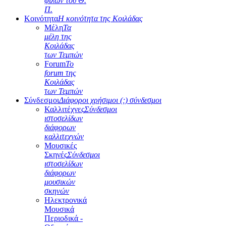
φίλων του Θ.
Π.
Κοινότητα
Η κοινότητα της Κοιλάδας
Μέλη
Τα
μέλη της
Κοιλάδας
των Τεμπών
Forum
Το
forum της
Κοιλάδας
των Τεμπών
Σύνδεσμοι
Διάφοροι χρήσιμοι (;) σύνδεσμοι
Καλλιτέχνες
Σύνδεσμοι
ιστοσελίδων
διάφορων
καλλιτεχνών
Μουσικές
Σκηνές
Σύνδεσμοι
ιστοσελίδων
διάφορων
μουσικών
σκηνών
Ηλεκτρονικά
Μουσικά
Περιοδικά -