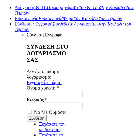
Διά χειρός Θ. Π.
Παλιά μηνύματα του Θ. Π. στην Κοιλάδα των
Τεμπών
Επικοινωνία
Επικοινωνήστε με την Κοιλάδα των Τεμπών
Σύνδεση / Εγγραφή
Συνδεθείτε / εγγραφείτε στην Κοιλάδα των
Τεμπών
Σύνδεση
Εγγραφή
ΣΥΝΔΕΣΗ ΣΤΟ
ΛΟΓΑΡΙΑΣΜΟ
ΣΑΣ
Δεν έχετε ακόμη
λογαριασμό;
Εγγραφείτε τώρα!
Όνομα χρήστη *
Κωδικός *
Να Με Θυμάσαι
Ξεχάσατε τον
κωδικό σας;
Ξεχάσατε το