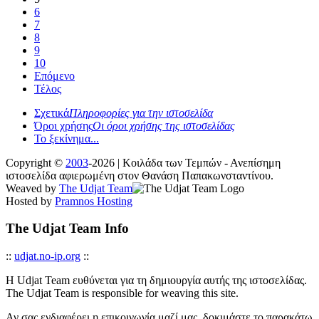
6
7
8
9
10
Επόμενο
Τέλος
Σχετικά
Πληροφορίες για την ιστοσελίδα
Όροι χρήσης
Οι όροι χρήσης της ιστοσελίδας
Το ξεκίνημα...
Copyright ©
2003
-2026 | Κοιλάδα των Τεμπών - Ανεπίσημη
ιστοσελίδα αφιερωμένη στον Θανάση Παπακωνσταντίνου.
Weaved by
The Udjat Team
Hosted by
Pramnos Hosting
The Udjat Team Info
::
udjat.no-ip.org
::
Η Udjat Team ευθύνεται για τη δημιουργία αυτής της ιστοσελίδας.
The Udjat Team is responsible for weaving this site.
Αν σας ενδιαφέρει η επικοινωνία μαζί μας, δοκιμάστε το παρακάτω