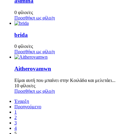
asimina
0 φίλοι/ες
Προσθήκη ως φίλο/η
brida
0 φίλοι/ες
Προσθήκη ως φίλο/η
Aitherovamwn
Είμαι αυτή που μπαίνει στην Κοιλάδα και μελετάει...
10 φίλοι/ες
Προσθήκη ως φίλο/η
Έναρξη
Προηγούμενο
1
2
3
4
5