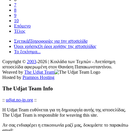
7
8
9
10
Επόμενο
Τέλος
Σχετικά
Πληροφορίες για την ιστοσελίδα
Όροι χρήσης
Οι όροι χρήσης της ιστοσελίδας
Το ξεκίνημα...
Copyright ©
2003
-2026 | Κοιλάδα των Τεμπών - Ανεπίσημη
ιστοσελίδα αφιερωμένη στον Θανάση Παπακωνσταντίνου.
Weaved by
The Udjat Team
Hosted by
Pramnos Hosting
The Udjat Team Info
::
udjat.no-ip.org
::
Η Udjat Team ευθύνεται για τη δημιουργία αυτής της ιστοσελίδας.
The Udjat Team is responsible for weaving this site.
Αν σας ενδιαφέρει η επικοινωνία μαζί μας, δοκιμάστε το παρακάτω
email: