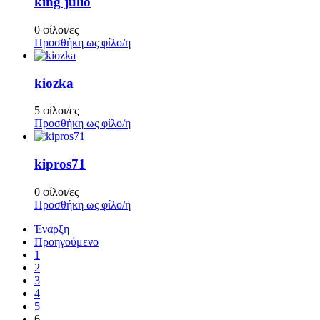
king julio
0 φίλοι/ες
Προσθήκη ως φίλο/η
kiozka
5 φίλοι/ες
Προσθήκη ως φίλο/η
kipros71
0 φίλοι/ες
Προσθήκη ως φίλο/η
Έναρξη
Προηγούμενο
1
2
3
4
5
6