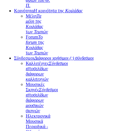
φίλων του Θ.
Π.
Κοινότητα
Η κοινότητα της Κοιλάδας
Μέλη
Τα
μέλη της
Κοιλάδας
των Τεμπών
Forum
Το
forum της
Κοιλάδας
των Τεμπών
Σύνδεσμοι
Διάφοροι χρήσιμοι (;) σύνδεσμοι
Καλλιτέχνες
Σύνδεσμοι
ιστοσελίδων
διάφορων
καλλιτεχνών
Μουσικές
Σκηνές
Σύνδεσμοι
ιστοσελίδων
διάφορων
μουσικών
σκηνών
Ηλεκτρονικά
Μουσικά
Περιοδικά -