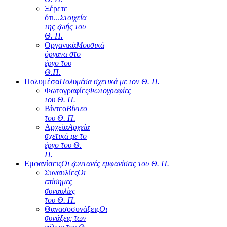
Ξέρετε
ότι...
Στοιχεία
της ζωής του
Θ. Π.
Οργανικά
Μουσικά
όργανα στο
έργο του
Θ.Π.
Πολυμέσα
Πολυμέσα σχετικά με τον Θ. Π.
Φωτογραφίες
Φωτογραφίες
του Θ. Π.
Βίντεο
Βίντεο
του Θ. Π.
Αρχεία
Αρχεία
σχετικά με το
έργο του Θ.
Π.
Εμφανίσεις
Οι ζωντανές εμφανίσεις του Θ. Π.
Συναυλίες
Οι
επίσημες
συναυλίες
του Θ. Π.
Θανασοσυνάξεις
Οι
συνάξεις των