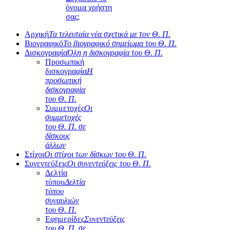
όνομα χρήστη
σας;
Αρχική
Τα τελευταία νέα σχετικά με τον Θ. Π.
Βιογραφικό
Το βιογραφικό σημείωμα του Θ. Π.
Δισκογραφία
Όλη η δισκογραφία του Θ. Π.
Προσωπική
δισκογραφία
Η
προσωπική
δισκογραφία
του Θ. Π.
Συμμετοχές
Οι
συμμετοχές
του Θ. Π. σε
δίσκους
άλλων
Στίχοι
Οι στίχοι των δίσκων του Θ. Π.
Συνεντεύξεις
Οι συνεντεύξεις του Θ. Π.
Δελτία
τύπου
Δελτία
τύπου
συναυλιών
του Θ. Π.
Εφημερίδες
Συνεντεύξεις
του Θ. Π. σε