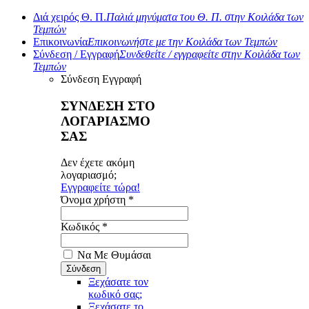
Διά χειρός Θ. Π.
Παλιά μηνύματα του Θ. Π. στην Κοιλάδα των
Τεμπών
Επικοινωνία
Επικοινωνήστε με την Κοιλάδα των Τεμπών
Σύνδεση / Εγγραφή
Συνδεθείτε / εγγραφείτε στην Κοιλάδα των
Τεμπών
Σύνδεση
Εγγραφή
ΣΥΝΔΕΣΗ ΣΤΟ
ΛΟΓΑΡΙΑΣΜΟ
ΣΑΣ
Δεν έχετε ακόμη
λογαριασμό;
Εγγραφείτε τώρα!
Όνομα χρήστη *
Κωδικός *
Να Με Θυμάσαι
Ξεχάσατε τον
κωδικό σας;
Ξεχάσατε το