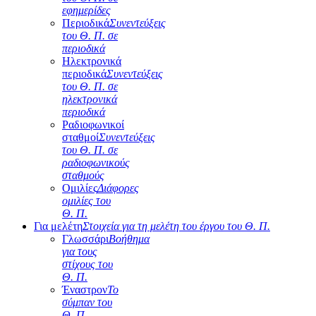
εφημερίδες
Περιοδικά
Συνεντεύξεις
του Θ. Π. σε
περιοδικά
Ηλεκτρονικά
περιοδικά
Συνεντεύξεις
του Θ. Π. σε
ηλεκτρονικά
περιοδικά
Ραδιοφωνικοί
σταθμοί
Συνεντεύξεις
του Θ. Π. σε
ραδιοφωνικούς
σταθμούς
Ομιλίες
Διάφορες
ομιλίες του
Θ. Π.
Για μελέτη
Στοιχεία για τη μελέτη του έργου του Θ. Π.
Γλωσσάρι
Βοήθημα
για τους
στίχους του
Θ. Π.
Έναστρον
Το
σύμπαν του
Θ. Π.