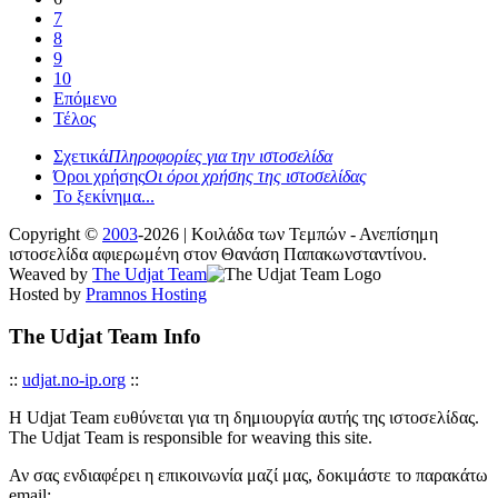
7
8
9
10
Επόμενο
Τέλος
Σχετικά
Πληροφορίες για την ιστοσελίδα
Όροι χρήσης
Οι όροι χρήσης της ιστοσελίδας
Το ξεκίνημα...
Copyright ©
2003
-2026 | Κοιλάδα των Τεμπών - Ανεπίσημη
ιστοσελίδα αφιερωμένη στον Θανάση Παπακωνσταντίνου.
Weaved by
The Udjat Team
Hosted by
Pramnos Hosting
The Udjat Team Info
::
udjat.no-ip.org
::
Η Udjat Team ευθύνεται για τη δημιουργία αυτής της ιστοσελίδας.
The Udjat Team is responsible for weaving this site.
Αν σας ενδιαφέρει η επικοινωνία μαζί μας, δοκιμάστε το παρακάτω
email: