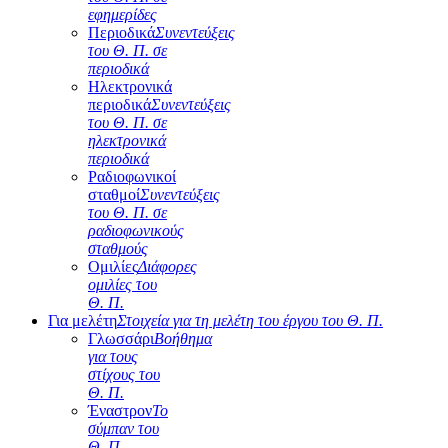
εφημερίδες
Περιοδικά
Συνεντεύξεις
του Θ. Π. σε
περιοδικά
Ηλεκτρονικά
περιοδικά
Συνεντεύξεις
του Θ. Π. σε
ηλεκτρονικά
περιοδικά
Ραδιοφωνικοί
σταθμοί
Συνεντεύξεις
του Θ. Π. σε
ραδιοφωνικούς
σταθμούς
Ομιλίες
Διάφορες
ομιλίες του
Θ. Π.
Για μελέτη
Στοιχεία για τη μελέτη του έργου του Θ. Π.
Γλωσσάρι
Βοήθημα
για τους
στίχους του
Θ. Π.
Έναστρον
Το
σύμπαν του
Θ. Π.