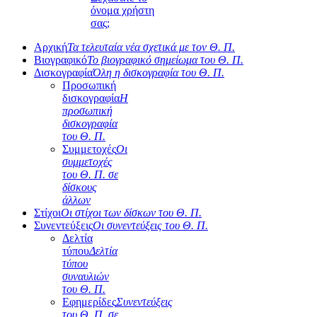
όνομα χρήστη
σας;
Αρχική
Τα τελευταία νέα σχετικά με τον Θ. Π.
Βιογραφικό
Το βιογραφικό σημείωμα του Θ. Π.
Δισκογραφία
Όλη η δισκογραφία του Θ. Π.
Προσωπική
δισκογραφία
Η
προσωπική
δισκογραφία
του Θ. Π.
Συμμετοχές
Οι
συμμετοχές
του Θ. Π. σε
δίσκους
άλλων
Στίχοι
Οι στίχοι των δίσκων του Θ. Π.
Συνεντεύξεις
Οι συνεντεύξεις του Θ. Π.
Δελτία
τύπου
Δελτία
τύπου
συναυλιών
του Θ. Π.
Εφημερίδες
Συνεντεύξεις
του Θ. Π. σε