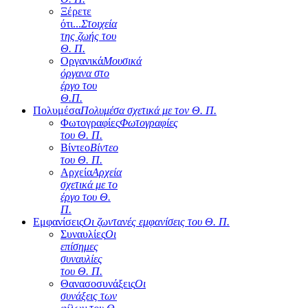
Ξέρετε
ότι...
Στοιχεία
της ζωής του
Θ. Π.
Οργανικά
Μουσικά
όργανα στο
έργο του
Θ.Π.
Πολυμέσα
Πολυμέσα σχετικά με τον Θ. Π.
Φωτογραφίες
Φωτογραφίες
του Θ. Π.
Βίντεο
Βίντεο
του Θ. Π.
Αρχεία
Αρχεία
σχετικά με το
έργο του Θ.
Π.
Εμφανίσεις
Οι ζωντανές εμφανίσεις του Θ. Π.
Συναυλίες
Οι
επίσημες
συναυλίες
του Θ. Π.
Θανασοσυνάξεις
Οι
συνάξεις των