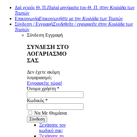
Διά χειρός Θ. Π.
Παλιά μηνύματα του Θ. Π. στην Κοιλάδα των
Τεμπών
Επικοινωνία
Επικοινωνήστε με την Κοιλάδα των Τεμπών
Σύνδεση / Εγγραφή
Συνδεθείτε / εγγραφείτε στην Κοιλάδα των
Τεμπών
Σύνδεση
Εγγραφή
ΣΥΝΔΕΣΗ ΣΤΟ
ΛΟΓΑΡΙΑΣΜΟ
ΣΑΣ
Δεν έχετε ακόμη
λογαριασμό;
Εγγραφείτε τώρα!
Όνομα χρήστη *
Κωδικός *
Να Με Θυμάσαι
Ξεχάσατε τον
κωδικό σας;
Ξεχάσατε το