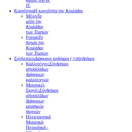
φίλων του Θ.
Π.
Κοινότητα
Η κοινότητα της Κοιλάδας
Μέλη
Τα
μέλη της
Κοιλάδας
των Τεμπών
Forum
Το
forum της
Κοιλάδας
των Τεμπών
Σύνδεσμοι
Διάφοροι χρήσιμοι (;) σύνδεσμοι
Καλλιτέχνες
Σύνδεσμοι
ιστοσελίδων
διάφορων
καλλιτεχνών
Μουσικές
Σκηνές
Σύνδεσμοι
ιστοσελίδων
διάφορων
μουσικών
σκηνών
Ηλεκτρονικά
Μουσικά
Περιοδικά -