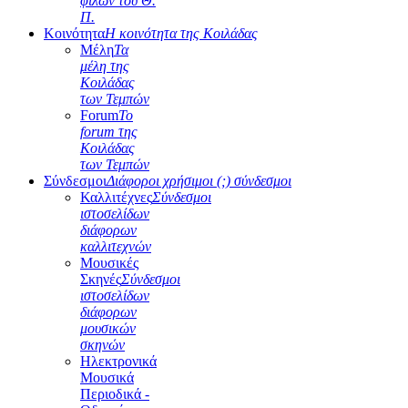
φίλων του Θ.
Π.
Κοινότητα
Η κοινότητα της Κοιλάδας
Μέλη
Τα
μέλη της
Κοιλάδας
των Τεμπών
Forum
Το
forum της
Κοιλάδας
των Τεμπών
Σύνδεσμοι
Διάφοροι χρήσιμοι (;) σύνδεσμοι
Καλλιτέχνες
Σύνδεσμοι
ιστοσελίδων
διάφορων
καλλιτεχνών
Μουσικές
Σκηνές
Σύνδεσμοι
ιστοσελίδων
διάφορων
μουσικών
σκηνών
Ηλεκτρονικά
Μουσικά
Περιοδικά -