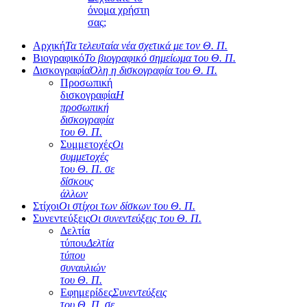
όνομα χρήστη
σας;
Αρχική
Τα τελευταία νέα σχετικά με τον Θ. Π.
Βιογραφικό
Το βιογραφικό σημείωμα του Θ. Π.
Δισκογραφία
Όλη η δισκογραφία του Θ. Π.
Προσωπική
δισκογραφία
Η
προσωπική
δισκογραφία
του Θ. Π.
Συμμετοχές
Οι
συμμετοχές
του Θ. Π. σε
δίσκους
άλλων
Στίχοι
Οι στίχοι των δίσκων του Θ. Π.
Συνεντεύξεις
Οι συνεντεύξεις του Θ. Π.
Δελτία
τύπου
Δελτία
τύπου
συναυλιών
του Θ. Π.
Εφημερίδες
Συνεντεύξεις
του Θ. Π. σε