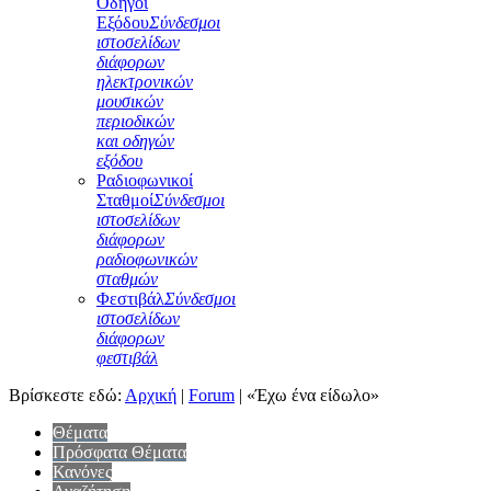
Οδηγοί
Εξόδου
Σύνδεσμοι
ιστοσελίδων
διάφορων
ηλεκτρονικών
μουσικών
περιοδικών
και οδηγών
εξόδου
Ραδιοφωνικοί
Σταθμοί
Σύνδεσμοι
ιστοσελίδων
διάφορων
ραδιοφωνικών
σταθμών
Φεστιβάλ
Σύνδεσμοι
ιστοσελίδων
διάφορων
φεστιβάλ
Βρίσκεστε εδώ:
Αρχική
|
Forum
|
«Έχω ένα είδωλο»
Θέματα
Πρόσφατα Θέματα
Κανόνες