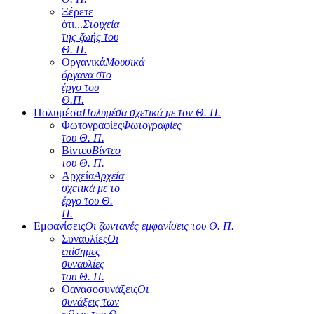
Ξέρετε
ότι...
Στοιχεία
της ζωής του
Θ. Π.
Οργανικά
Μουσικά
όργανα στο
έργο του
Θ.Π.
Πολυμέσα
Πολυμέσα σχετικά με τον Θ. Π.
Φωτογραφίες
Φωτογραφίες
του Θ. Π.
Βίντεο
Βίντεο
του Θ. Π.
Αρχεία
Αρχεία
σχετικά με το
έργο του Θ.
Π.
Εμφανίσεις
Οι ζωντανές εμφανίσεις του Θ. Π.
Συναυλίες
Οι
επίσημες
συναυλίες
του Θ. Π.
Θανασοσυνάξεις
Οι
συνάξεις των