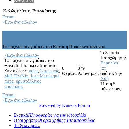
Αναζήτηση
Καλώς ήλθατε,
Επισκέπτης
Forum
«Έχω ένα είδωλο»
«Έχω ένα είδωλο»
Το παιχνίδι αινιγμάτων του Θανάση Παπακωνσταντίνου.
Τελευταία
«Έχω ένα είδωλο»
Καταχώρηση:
Το παιχνίδι αινιγμάτων του
Βερολίνο
Θανάση Παπακωνσταντίνου.
8
379
;;;;;;
Συντονιστές:
udjat
,
Σκιπίωνας
,
Θέματα
Απαντήσεις
από τον/την
MeLiTzaNio
,
Jean Marinaque
,
Χοή
mrpc
,
κρυστάλλινος
11 έτη 5
αρουραίος
μήνες πριν,
Forum
«Έχω ένα είδωλο»
Powered by
Kunena Forum
Σχετικά
Πληροφορίες για την ιστοσελίδα
Όροι χρήσης
Οι όροι χρήσης της ιστοσελίδας
Το ξεκίνημα...