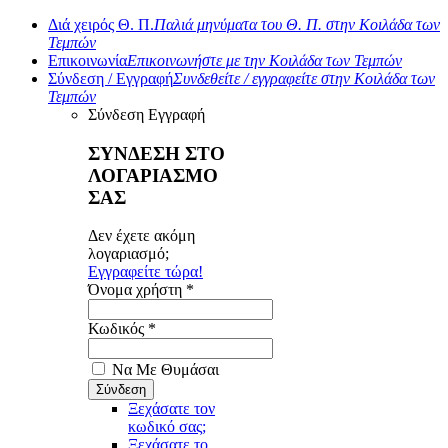
Διά χειρός Θ. Π.
Παλιά μηνύματα του Θ. Π. στην Κοιλάδα των
Τεμπών
Επικοινωνία
Επικοινωνήστε με την Κοιλάδα των Τεμπών
Σύνδεση / Εγγραφή
Συνδεθείτε / εγγραφείτε στην Κοιλάδα των
Τεμπών
Σύνδεση
Εγγραφή
ΣΥΝΔΕΣΗ ΣΤΟ
ΛΟΓΑΡΙΑΣΜΟ
ΣΑΣ
Δεν έχετε ακόμη
λογαριασμό;
Εγγραφείτε τώρα!
Όνομα χρήστη *
Κωδικός *
Να Με Θυμάσαι
Ξεχάσατε τον
κωδικό σας;
Ξεχάσατε το