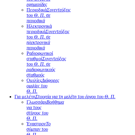
εφημερίδες
Περιοδικά
Συνεντεύξεις
του Θ. Π. σε
περιοδικά
Ηλεκτρονικά
περιοδικά
Συνεντεύξεις
του Θ. Π. σε
ηλεκτρονικά
περιοδικά
Ραδιοφωνικοί
σταθμοί
Συνεντεύξεις
του Θ. Π. σε
ραδιοφωνικούς
σταθμούς
Ομιλίες
Διάφορες
ομιλίες του
Θ. Π.
Για μελέτη
Στοιχεία για τη μελέτη του έργου του Θ. Π.
Γλωσσάρι
Βοήθημα
για τους
στίχους του
Θ. Π.
Έναστρον
Το
σύμπαν του
Θ. Π.