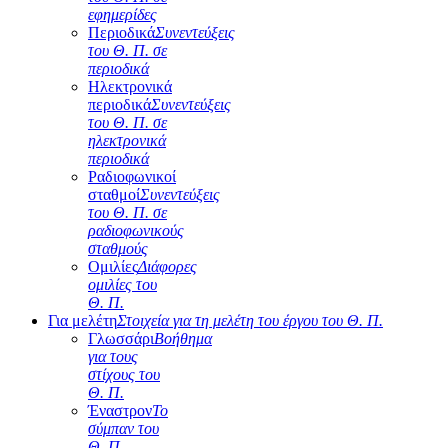
εφημερίδες
Περιοδικά
Συνεντεύξεις
του Θ. Π. σε
περιοδικά
Ηλεκτρονικά
περιοδικά
Συνεντεύξεις
του Θ. Π. σε
ηλεκτρονικά
περιοδικά
Ραδιοφωνικοί
σταθμοί
Συνεντεύξεις
του Θ. Π. σε
ραδιοφωνικούς
σταθμούς
Ομιλίες
Διάφορες
ομιλίες του
Θ. Π.
Για μελέτη
Στοιχεία για τη μελέτη του έργου του Θ. Π.
Γλωσσάρι
Βοήθημα
για τους
στίχους του
Θ. Π.
Έναστρον
Το
σύμπαν του
Θ. Π.