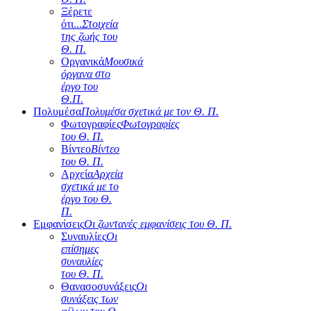
Ξέρετε
ότι...
Στοιχεία
της ζωής του
Θ. Π.
Οργανικά
Μουσικά
όργανα στο
έργο του
Θ.Π.
Πολυμέσα
Πολυμέσα σχετικά με τον Θ. Π.
Φωτογραφίες
Φωτογραφίες
του Θ. Π.
Βίντεο
Βίντεο
του Θ. Π.
Αρχεία
Αρχεία
σχετικά με το
έργο του Θ.
Π.
Εμφανίσεις
Οι ζωντανές εμφανίσεις του Θ. Π.
Συναυλίες
Οι
επίσημες
συναυλίες
του Θ. Π.
Θανασοσυνάξεις
Οι
συνάξεις των