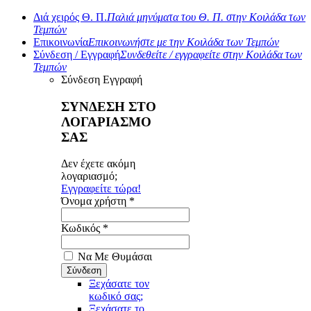
Διά χειρός Θ. Π.
Παλιά μηνύματα του Θ. Π. στην Κοιλάδα των
Τεμπών
Επικοινωνία
Επικοινωνήστε με την Κοιλάδα των Τεμπών
Σύνδεση / Εγγραφή
Συνδεθείτε / εγγραφείτε στην Κοιλάδα των
Τεμπών
Σύνδεση
Εγγραφή
ΣΥΝΔΕΣΗ ΣΤΟ
ΛΟΓΑΡΙΑΣΜΟ
ΣΑΣ
Δεν έχετε ακόμη
λογαριασμό;
Εγγραφείτε τώρα!
Όνομα χρήστη *
Κωδικός *
Να Με Θυμάσαι
Ξεχάσατε τον
κωδικό σας;
Ξεχάσατε το