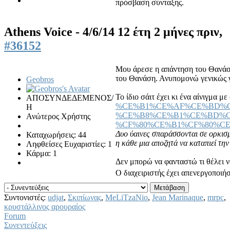
πρόσβαση σύνταξης.
Athens Voice - 4/6/14
12 έτη 2 μήνες πριν,
#36152
Μου άρεσε η απάντηση του Θανάση
του Θανάση. Ανυπομονώ γενικώς γι
Geobros
Το ίδιο σάιτ έχει κι ένα αίνιγμα 
ΑΠΟΣΥΝΔΕΔΕΜΕΝΟΣ/
%CE%B1%CE%AF%CE%BD%C
Η
%CE%B8%CE%B1%CE%BD%C
Ανώτερος Χρήστης
%CF%80%CE%B1%CF%80%C
Δυο ύαινες σπαράσσονται σε ορκισμ
Καταχωρήσεις: 44
η κάθε μια αποζητά να καταπιεί την
Ληφθείσες Ευχαριστίες: 1
Κάρμα: 1
Δεν μπορώ να φανταστώ τι θέλει να
Ο διαχειριστής έχει απενεργοποιή
Συντονιστές:
udjat
,
Σκιπίωνας
,
MeLiTzaNio
,
Jean Marinaque
,
mrpc
,
κρυστάλλινος αρουραίος
Forum
Συνεντεύξεις