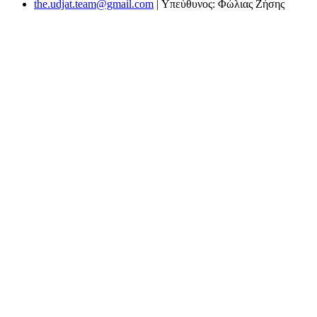
the.udjat.team@gmail.com
| Υπεύθυνος: Φώλιας Ζήσης