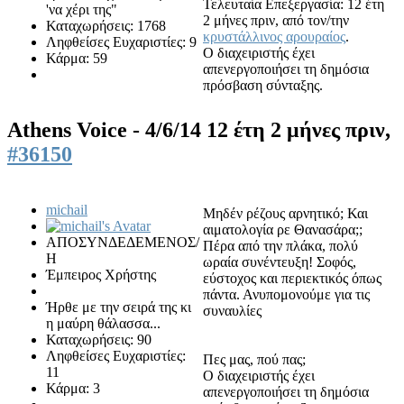
Τελευταία Επεξεργασία: 12 έτη
'να χέρι της"
2 μήνες πριν, από τον/την
Καταχωρήσεις: 1768
κρυστάλλινος αρουραίος
.
Ληφθείσες Ευχαριστίες: 9
Ο διαχειριστής έχει
Κάρμα: 59
απενεργοποιήσει τη δημόσια
πρόσβαση σύνταξης.
Athens Voice - 4/6/14
12 έτη 2 μήνες πριν,
#36150
michail
Μηδέν ρέζους αρνητικό; Και
αιματολογία ρε Θανασάρα;;
ΑΠΟΣΥΝΔΕΔΕΜΕΝΟΣ/
Πέρα από την πλάκα, πολύ
Η
ωραία συνέντευξη! Σοφός,
Έμπειρος Χρήστης
εύστοχος και περιεκτικός όπως
πάντα. Ανυπομονούμε για τις
Ήρθε με την σειρά της κι
συναυλίες
η μαύρη θάλασσα...
Καταχωρήσεις: 90
Ληφθείσες Ευχαριστίες:
Πες μας, πού πας;
11
Ο διαχειριστής έχει
Κάρμα: 3
απενεργοποιήσει τη δημόσια