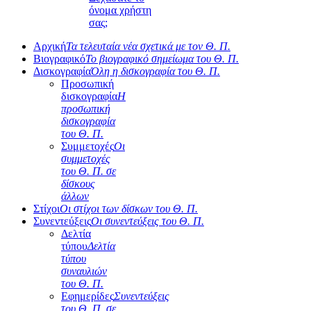
όνομα χρήστη
σας;
Αρχική
Τα τελευταία νέα σχετικά με τον Θ. Π.
Βιογραφικό
Το βιογραφικό σημείωμα του Θ. Π.
Δισκογραφία
Όλη η δισκογραφία του Θ. Π.
Προσωπική
δισκογραφία
Η
προσωπική
δισκογραφία
του Θ. Π.
Συμμετοχές
Οι
συμμετοχές
του Θ. Π. σε
δίσκους
άλλων
Στίχοι
Οι στίχοι των δίσκων του Θ. Π.
Συνεντεύξεις
Οι συνεντεύξεις του Θ. Π.
Δελτία
τύπου
Δελτία
τύπου
συναυλιών
του Θ. Π.
Εφημερίδες
Συνεντεύξεις
του Θ. Π. σε