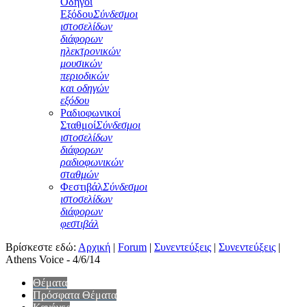
Οδηγοί
Εξόδου
Σύνδεσμοι
ιστοσελίδων
διάφορων
ηλεκτρονικών
μουσικών
περιοδικών
και οδηγών
εξόδου
Ραδιοφωνικοί
Σταθμοί
Σύνδεσμοι
ιστοσελίδων
διάφορων
ραδιοφωνικών
σταθμών
Φεστιβάλ
Σύνδεσμοι
ιστοσελίδων
διάφορων
φεστιβάλ
Βρίσκεστε εδώ:
Αρχική
|
Forum
|
Συνεντεύξεις
|
Συνεντεύξεις
|
Athens Voice - 4/6/14
Θέματα
Πρόσφατα Θέματα