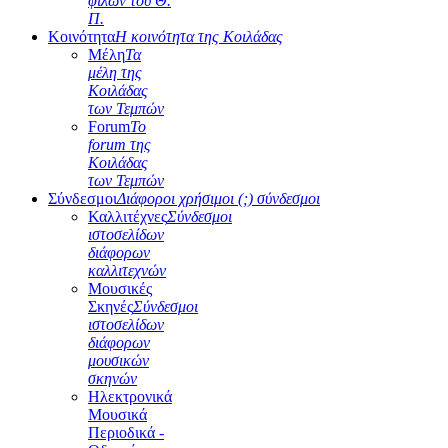
φίλων του Θ.
Π.
Κοινότητα
Η κοινότητα της Κοιλάδας
Μέλη
Τα
μέλη της
Κοιλάδας
των Τεμπών
Forum
Το
forum της
Κοιλάδας
των Τεμπών
Σύνδεσμοι
Διάφοροι χρήσιμοι (;) σύνδεσμοι
Καλλιτέχνες
Σύνδεσμοι
ιστοσελίδων
διάφορων
καλλιτεχνών
Μουσικές
Σκηνές
Σύνδεσμοι
ιστοσελίδων
διάφορων
μουσικών
σκηνών
Ηλεκτρονικά
Μουσικά
Περιοδικά -