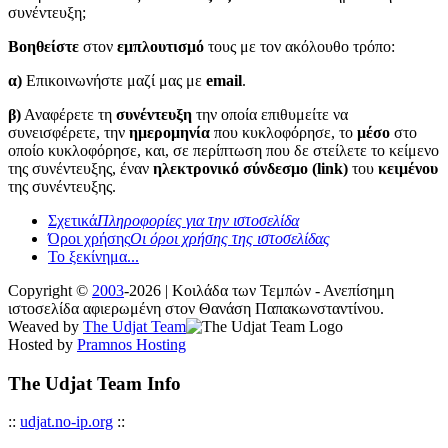
συνέντευξη;
Βοηθείστε
στον
εμπλουτισμό
τους με τον ακόλουθο τρόπο:
α)
Επικοινωνήστε μαζί μας με
email
.
β)
Αναφέρετε τη
συνέντευξη
την οποία επιθυμείτε να
συνεισφέρετε, την
ημερομηνία
που κυκλοφόρησε, το
μέσο
στο
οποίο κυκλοφόρησε, και, σε περίπτωση που δε στείλετε το κείμενο
της συνέντευξης, έναν
ηλεκτρονικό σύνδεσμο (link)
του
κειμένου
της συνέντευξης.
Σχετικά
Πληροφορίες για την ιστοσελίδα
Όροι χρήσης
Οι όροι χρήσης της ιστοσελίδας
Το ξεκίνημα...
Copyright ©
2003
-2026 | Κοιλάδα των Τεμπών - Ανεπίσημη
ιστοσελίδα αφιερωμένη στον Θανάση Παπακωνσταντίνου.
Weaved by
The Udjat Team
Hosted by
Pramnos Hosting
The Udjat Team Info
::
udjat.no-ip.org
::