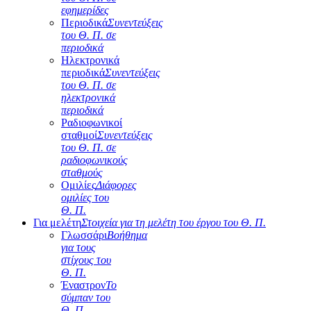
εφημερίδες
Περιοδικά
Συνεντεύξεις
του Θ. Π. σε
περιοδικά
Ηλεκτρονικά
περιοδικά
Συνεντεύξεις
του Θ. Π. σε
ηλεκτρονικά
περιοδικά
Ραδιοφωνικοί
σταθμοί
Συνεντεύξεις
του Θ. Π. σε
ραδιοφωνικούς
σταθμούς
Ομιλίες
Διάφορες
ομιλίες του
Θ. Π.
Για μελέτη
Στοιχεία για τη μελέτη του έργου του Θ. Π.
Γλωσσάρι
Βοήθημα
για τους
στίχους του
Θ. Π.
Έναστρον
Το
σύμπαν του
Θ. Π.