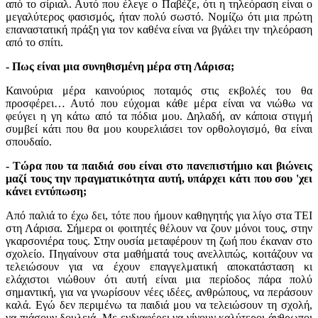
από το σίριαλ. Αυτό που έλεγε ο Παβέζε, ότι η τηλεόραση είναι ο
μεγαλύτερος φασισμός, ήταν πολύ σωστό. Νομίζω ότι μια πρώτη
επαναστατική πράξη για τον καθένα είναι να βγάλει την τηλεόραση
από το σπίτι.
- Πως είναι μια συνηθισμένη μέρα στη Λάρισα;
Καινούρια μέρα καινούριος ποταμός στις εκβολές του θα
προσφέρει… Αυτό που εύχομαι κάθε μέρα είναι να νιώθω να
φεύγει η γη κάτω από τα πόδια μου. Δηλαδή, αν κάποια στιγμή
συμβεί κάτι που θα μου κουρελιάσει τον ορθολογισμό, θα είναι
σπουδαίο.
- Τώρα που τα παιδιά σου είναι στο πανεπιστήμιο και βιώνεις
μαζί τους την πραγματικότητα αυτή, υπάρχει κάτι που σου 'χει
κάνει εντύπωση;
Από παλιά το έχω δει, τότε που ήμουν καθηγητής για λίγο στα ΤΕΙ
στη Λάρισα. Σήμερα οι φοιτητές θέλουν να ζουν μόνοι τους, στην
γκαρσονιέρα τους. Στην ουσία μεταφέρουν τη ζωή που έκαναν στο
σχολείο. Πηγαίνουν στα μαθήματά τους ανελλιπώς, κοιτάζουν να
τελειώσουν για να έχουν επαγγελματική αποκατάσταση κι
ελάχιστοι νιώθουν ότι αυτή είναι μια περίοδος πάρα πολύ
σημαντική, για να γνωρίσουν νέες ιδέες, ανθρώπους, να περάσουν
καλά. Εγώ δεν περιμένω τα παιδιά μου να τελειώσουν τη σχολή,
να πιάσουν δουλειά. Με ενδιαφέρει να γίνουν καλύτεροι άνθρωποι