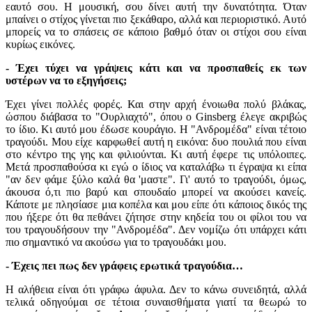
εαυτό σου. Η μουσική, σου δίνει αυτή την δυνατότητα. Όταν
μπαίνει ο στίχος γίνεται πιο ξεκάθαρο, αλλά και περιοριστικό. Αυτό
μπορείς να το σπάσεις σε κάποιο βαθμό όταν οι στίχοι σου είναι
κυρίως εικόνες.
- Έχει τύχει να γράψεις κάτι και να προσπαθείς εκ των
υστέρων να το εξηγήσεις;
Έχει γίνει πολλές φορές. Και στην αρχή ένοιωθα πολύ βλάκας,
ώσπου διάβασα το "Ουρλιαχτό", όπου ο Ginsberg έλεγε ακριβώς
το ίδιο. Κι αυτό μου έδωσε κουράγιο. Η "Ανδρομέδα" είναι τέτοιο
τραγούδι. Μου είχε καρφωθεί αυτή η εικόνα: δυο πουλιά που είναι
στο κέντρο της γης και φιλιούνται. Κι αυτή έφερε τις υπόλοιπες.
Μετά προσπαθούσα κι εγώ ο ίδιος να καταλάβω τι έγραψα κι είπα
"αν δεν φάμε ξύλο καλά θα 'μαστε". Γι' αυτό το τραγούδι, όμως,
άκουσα ό,τι πιο βαρύ και σπουδαίο μπορεί να ακούσει κανείς.
Κάποτε με πλησίασε μια κοπέλα και μου είπε ότι κάποιος δικός της
που ήξερε ότι θα πεθάνει ζήτησε στην κηδεία του οι φίλοι του να
του τραγουδήσουν την "Ανδρομέδα". Δεν νομίζω ότι υπάρχει κάτι
πιο σημαντικό να ακούσω για το τραγουδάκι μου.
- Έχεις πει πως δεν γράφεις ερωτικά τραγούδια…
Η αλήθεια είναι ότι γράφω άφυλα. Δεν το κάνω συνειδητά, αλλά
τελικά οδηγούμαι σε τέτοια συναισθήματα γιατί τα θεωρώ το