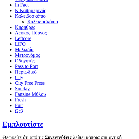
In Fact
Κ Καθημερινής
Καλειδοσκόπιο
Καλειδοσκόπιο
Κηρήθρες
Λευκός Πύργος
Leftcore
LiFO
Μελωδία
Μετρονόμος
Οδηγητής
Pass to Port
Περιωδικό
City
City Free Press
Sunday
Fanzine Μύλου
Fresh
Fuit
Ως3
Εμπλουτίστε
Θεωρείτε ότι από τις
Συνεντεύξεις
λείπει κάποια σημαντική