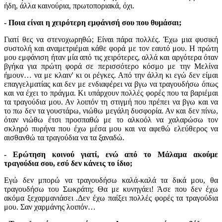
ήδη, άλλα καινούρια, πρωτοποριακά, όχι.
- Ποια είναι η χειρότερη εμφάνισή σου που θυμάσαι;
Γιατί θες να στενοχωρηθώ; Είναι πάρα πολλές. Έχω μια φυσική
συστολή και αναμετριέμαι κάθε φορά με τον εαυτό μου. Η πρώτη
μου εμφάνιση ήταν μία από τις χειρότερες, αλλά και αργότερα όταν
βγήκα για πρώτη φορά σε περισσότερο κόσμο με την Μελίνα
ήμουν… να με κλαιν' κι οι ρέγκες. Από την άλλη κι εγώ δεν είμαι
επαγγελματίας και δεν με ενδιαφέρει να βγω να τραγουδήσω όπως
και να έχει το πράγμα. Κι υπάρχουν πολλές φορές που τα βαριέμαι
τα τραγούδια μου. Αν λοιπόν τη στιγμή που πρέπει να βγω και να
το πω δεν τα γουστάρω, νιώθω μεγάλη δυσφορία. Αν και δεν πίνω,
όταν νιώθω έτσι προσπαθώ με το αλκοόλ να χαλαρώσω τον
σκληρό πυρήνα που έχω μέσα μου και να αφεθώ ελεύθερος να
αισθανθώ τα τραγούδια να τα ξαναδώ.
- Ερώτηση κοινού γιατί, ενώ από το Μάλαμα ακούμε
τραγούδια σου, εσύ δεν κάνεις το ίδιο;
Εγώ δεν μπορώ να τραγουδήσω καλά-καλά τα δικά μου, θα
τραγουδήσω του Σωκράτη; Θα με κυνηγάει! Άσε που δεν έχω
ακόμα ξεχαρμανιάσει .Δεν έχω παίξει πολλές φορές τα τραγούδια
μου. Σαν χαρμάνης λοιπόν…