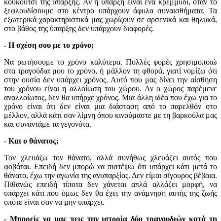
κουκούτσι της ύπαρξης. Αν η ύπαρξη είναι ένα κρεμμύδι, όταν το
ξεφλουδίσουμε στο κέντρο υπάρχουν άφυλα συναισθήματα. Τα
εξωτερικά χαρακτηριστικά μας χωρίζουν σε αρσενικά και θηλυκά,
στο βάθος της ύπαρξης δεν υπάρχουν διαφορές.
- Η σχέση σου με το χρόνο;
Να ρωτήσουμε το χρόνο καλύτερα. Πολλές φορές χρησιμοποιώ
στα τραγούδια μου το χρόνο, ή μάλλον τη φθορά, γιατί νομίζω ότι
στην ουσία δεν υπάρχει χρόνος. Αυτό που μας δίνει την αίσθηση
του χρόνου είναι η αλλοίωση του χώρου. Αν ο χώρος παρέμενε
αναλλοίωτος, δεν θα υπήρχε χρόνος. Μια άλλη ιδέα που έχω για το
χρόνο είναι ότι δεν είναι μια διάσταση από το παρελθόν στο
μέλλον, αλλά κάτι σαν λίμνη όπου κινούμαστε με τη βαρκούλα μας
και συναντάμε τα γεγονότα.
- Και ο θάνατος;
Τον χλευάζω τον θάνατο, αλλά συνήθως χλευάζει αυτός που
φοβάται. Επειδή δεν μπορώ να πιστέψω ότι υπάρχει κάτι μετά το
θάνατο, έχω την αγωνία της ανυπαρξίας. Δεν είμαι σίγουρος βέβαια.
Πιθανώς επειδή τίποτα δεν χάνεται απλά αλλάζει μορφή, να
υπάρχει κάτι που όμως δεν θα έχει την ανάμνηση αυτής της ζωής
οπότε είναι σαν να μην υπάρχει.
- Μπορείς να μας πεις την ιστορία δύο τραγουδιών κατά τη