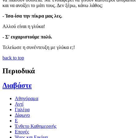
και να ανοίξει το μάτι τους. Δεν ξέρω, κάνω λάθος;
- Ίσα-ίσα την πίκρα μας λες.
Αλλού είναι η γλύκα!
- Σ' ευχαριστούμε πολύ.
Τελείωσε η συνέντευξη με γλύκα ε;!
back to top
Περιοδικά
Διαβάστε
Αθηνόραμα
Αντί
Γαλέρα
Δίφωνο
Ε
Ένθετο Καθημερινής
Εποχές
Ήχος και Εικόνα