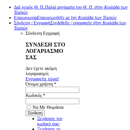
Διά χειρός Θ. Π.
Παλιά μηνύματα του Θ. Π. στην Κοιλάδα των
Τεμπών
Επικοινωνία
Επικοινωνήστε με την Κοιλάδα των Τεμπών
Σύνδεση / Εγγραφή
Συνδεθείτε / εγγραφείτε στην Κοιλάδα των
Τεμπών
Σύνδεση
Εγγραφή
ΣΥΝΔΕΣΗ ΣΤΟ
ΛΟΓΑΡΙΑΣΜΟ
ΣΑΣ
Δεν έχετε ακόμη
λογαριασμό;
Εγγραφείτε τώρα!
Όνομα χρήστη *
Κωδικός *
Να Με Θυμάσαι
Ξεχάσατε τον
κωδικό σας;
Ξεχάσατε το