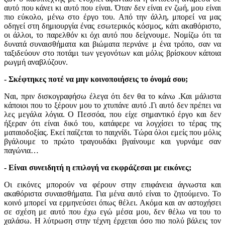
αυτό που κάνει κι αυτό που είναι. Όταν δεν είναι εν ζωή, μου είναι
πιο εύκολο, μένω στο έργο του. Από την άλλη, μπορεί να μας
οδηγεί στη δημιουργία ένας εσωτερικός κόσμος, κάτι ακαθόριστο,
οι άλλοι, το παρελθόν κι όχι αυτό που δείχνουμε. Νομίζω ότι τα
δυνατά συναισθήματα και βιώματα περνάνε μ ένα τρόπο, σαν να
ταξιδεύουν στο ποτάμι των γεγονότων και μόλις βρίσκουν κάποια
ρωγμή αναβλύζουν.
- Σκέφτηκες ποτέ να μην κοινοποιήσεις το όνομά σου;
Ναι, πριν δισκογραφήσω έλεγα ότι δεν θα το κάνω .Και μάλιστα
κάποιοι που το ξέρουν μου το χτυπάνε αυτό .Γι αυτό δεν πρέπει να
λες μεγάλα λόγια. Ο Πεσσόα, που είχε σημαντικό έργο και δεν
ήξεραν ότι είναι δικό του, κατάφερε να λογχίσει το τέρας της
ματαιοδοξίας. Εκεί παίζεται το παιχνίδι. Τώρα όλοι εμείς που μόλις
βγάλουμε το πρώτο τραγουδάκι βγαίνουμε και γυρνάμε σαν
παγώνια…
- Είναι συνειδητή η επιλογή να εκφράζεσαι με εικόνες;
Οι εικόνες μπορούν να φέρουν στην επιφάνεια άγνωστα και
ακαθόριστα συναισθήματα. Για μένα αυτό είναι το ζητούμενο. Το
κοινό μπορεί να ερμηνεύσει όπως θέλει. Ακόμα και αν αστοχήσει
σε σχέση με αυτό που έχω εγώ μέσα μου, δεν θέλω να του το
χαλάσω. Η λύτρωση στην τέχνη έρχεται όσο πιο πολύ βάλεις τον