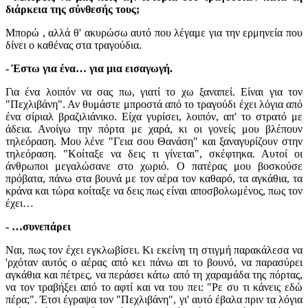
διάρκεια της σύνθεσής τους;
Μπορώ , αλλά θ' ακυρώσω αυτό που λέγαμε για την ερμηνεία που
δίνει ο καθένας στα τραγούδια.
- Έστω για ένα… για μια εισαγωγή.
Για ένα λοιπόν να σας πω, γιατί το χω ξαναπεί. Είναι για τον
"Πεχλιβάνη". Αν θυμάστε μπροστά από το τραγούδι έχει λόγια από
ένα σίριαλ βραζιλιάνικο. Είχα γυρίσει, λοιπόν, απ' το στρατό με
άδεια. Ανοίγω την πόρτα με χαρά, κι οι γονείς μου βλέπουν
τηλεόραση. Μου λένε "Γεια σου Θανάση" και ξαναγυρίζουν στην
τηλεόραση. "Κοίταξε να δεις τι γίνεται", σκέφτηκα. Αυτοί οι
άνθρωποι μεγαλώσανε στο χωριό. Ο πατέρας μου βοσκούσε
πρόβατα, πάνω στα βουνά με τον αέρα τον καθαρό, τα αγκάθια, τα
κράνα και τώρα κοίταξε να δεις πως είναι αποσβολωμένος, πως τον
έχει…
- …συνεπάρει
Ναι, πως τον έχει εγκλωβίσει. Κι εκείνη τη στιγμή παρακάλεσα να
'ρχόταν αυτός ο αέρας από κει πάνω απ το βουνό, να παρασύρει
αγκάθια και πέτρες, να περάσει κάτω από τη χαραμάδα της πόρτας,
να τον τραβήξει από το αφτί και να του πει: "Ρε συ τι κάνεις εδώ
πέρα;". Έτσι έγραψα τον "Πεχλιβάνη", γι' αυτό έβαλα πριν τα λόγια