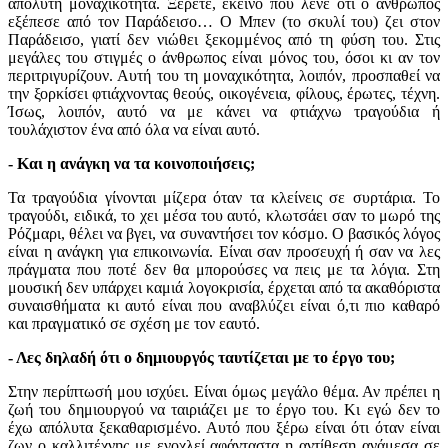
απόλυτη μοναχικότητα. Ξέρετε, εκείνο που λένε ότι ο άνθρωπος
εξέπεσε από τον Παράδεισο… Ο Μπεν (το σκυλί του) ζει στον
Παράδεισο, γιατί δεν νιώθει ξεκομμένος από τη φύση του. Στις
μεγάλες του στιγμές ο άνθρωπος είναι μόνος του, όσοι κι αν τον
περιτριγυρίζουν. Αυτή του τη μοναχικότητα, λοιπόν, προσπαθεί να
την ξορκίσει φτιάχνοντας θεούς, οικογένεια, φίλους, έρωτες, τέχνη.
Ίσως, λοιπόν, αυτό να με κάνει να φτιάχνω τραγούδια ή
τουλάχιστον ένα από όλα να είναι αυτό.
- Και η ανάγκη να τα κοινοποιήσεις;
Τα τραγούδια γίνονται μίζερα όταν τα κλείνεις σε συρτάρια. Το
τραγούδι, ειδικά, το χει μέσα του αυτό, κλωτσάει σαν το μωρό της
Ρόζμαρι, θέλει να βγει, να συναντήσει τον κόσμο. Ο βασικός λόγος
είναι η ανάγκη για επικοινωνία. Είναι σαν προσευχή ή σαν να λες
πράγματα που ποτέ δεν θα μπορούσες να πεις με τα λόγια. Στη
μουσική δεν υπάρχει καμιά λογοκρισία, έρχεται από τα ακαθόριστα
συναισθήματα κι αυτό είναι που αναβλύζει είναι ό,τι πιο καθαρό
και πραγματικό σε σχέση με τον εαυτό.
- Λες δηλαδή ότι ο δημιουργός ταυτίζεται με το έργο του;
Στην περίπτωσή μου ισχύει. Είναι όμως μεγάλο θέμα. Αν πρέπει η
ζωή του δημιουργού να ταιριάζει με το έργο του. Κι εγώ δεν το
έχω απόλυτα ξεκαθαρισμένο. Αυτό που ξέρω είναι ότι όταν είναι
ζων ο καλλιτέχνης με ενοχλεί αφάνταστα η αντίθεση ανάμεσα σε