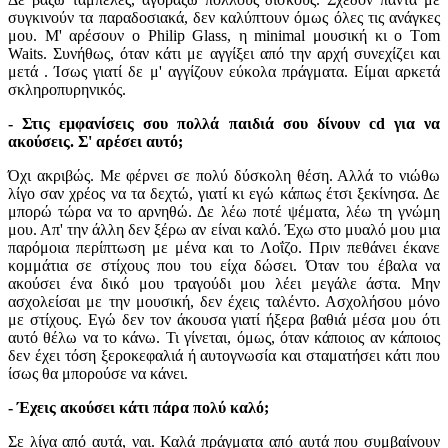
συγκινούν τα παραδοσιακά, δεν καλύπτουν όμως όλες τις ανάγκες
μου. Μ' αρέσουν ο Philip Glass, η minimal μουσική κι ο Tοm
Waits. Συνήθως, όταν κάτι με αγγίξει από την αρχή συνεχίζει και
μετά . Ίσως γιατί δε μ' αγγίζουν εύκολα πράγματα. Είμαι αρκετά
σκληροπυρηνικός.
- Στις εμφανίσεις σου πολλά παιδιά σου δίνουν cd για να
ακούσεις. Σ' αρέσει αυτό;
Όχι ακριβώς. Με φέρνει σε πολύ δύσκολη θέση. Αλλά το νιώθω
λίγο σαν χρέος να τα δεχτώ, γιατί κι εγώ κάπως έτσι ξεκίνησα. Δε
μπορώ τώρα να το αρνηθώ. Δε λέω ποτέ ψέματα, λέω τη γνώμη
μου. Απ' την άλλη δεν ξέρω αν είναι καλό. Έχω στο μυαλό μου μια
παρόμοια περίπτωση με μένα και το Λοΐζο. Πριν πεθάνει έκανε
κομμάτια σε στίχους που του είχα δώσει. Όταν του έβαλα να
ακούσει ένα δικό μου τραγούδι μου λέει μεγάλε άστα. Μην
ασχολείσαι με την μουσική, δεν έχεις ταλέντο. Ασχολήσου μόνο
με στίχους. Εγώ δεν τον άκουσα γιατί ήξερα βαθιά μέσα μου ότι
αυτό θέλω να το κάνω. Τι γίνεται, όμως, όταν κάποιος αν κάποιος
δεν έχει τόση ξεροκεφαλιά ή αυτογνωσία και σταματήσει κάτι που
ίσως θα μπορούσε να κάνει.
- Έχεις ακούσει κάτι πάρα πολύ καλό;
Σε λίγα από αυτά, ναι. Καλά πράγματα από αυτά που συμβαίνουν