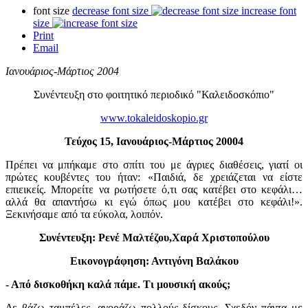
font size
decrease font size
increase font
size
Print
Email
Ιανουάριος-Μάρτιος 2004
Συνέντευξη στο φοιτητικό περιοδικό "Καλειδοσκόπιο"
www.tokaleidoskopio.gr
Τεύχος 15, Ιανουάριος-Μάρτιος 20004
Πρέπει να μπήκαμε στο σπίτι του με άγριες διαθέσεις, γιατί οι
πρώτες κουβέντες του ήταν: «Παιδιά, δε χρειάζεται να είστε
επιεικείς. Μπορείτε να ρωτήσετε ό,τι σας κατέβει στο κεφάλι…
αλλά θα απαντήσω κι εγώ όπως μου κατέβει στο κεφάλι!».
Ξεκινήσαμε από τα εύκολα, λοιπόν.
Συνέντευξη: Ρενέ Μαλτέζου,Χαρά Χριστοπούλου
Εικονογράφηση: Αντιγόνη Βαλάκου
- Από δισκοθήκη καλά πάμε. Τι μουσική ακούς;
Δε βάζω ταμπέλες, αγοράζω πολλούς δίσκους. Σχεδόν πάντα με