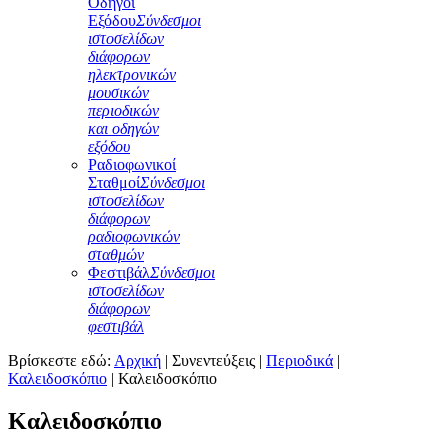
Οδηγοί
Εξόδου
Σύνδεσμοι
ιστοσελίδων
διάφορων
ηλεκτρονικών
μουσικών
περιοδικών
και οδηγών
εξόδου
Ραδιοφωνικοί
Σταθμοί
Σύνδεσμοι
ιστοσελίδων
διάφορων
ραδιοφωνικών
σταθμών
Φεστιβάλ
Σύνδεσμοι
ιστοσελίδων
διάφορων
φεστιβάλ
Βρίσκεστε εδώ:
Αρχική
|
Συνεντεύξεις
|
Περιοδικά
|
Καλειδοσκόπιο
|
Καλειδοσκόπιο
Καλειδοσκόπιο