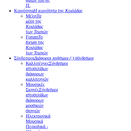
φίλων του Θ.
Π.
Κοινότητα
Η κοινότητα της Κοιλάδας
Μέλη
Τα
μέλη της
Κοιλάδας
των Τεμπών
Forum
Το
forum της
Κοιλάδας
των Τεμπών
Σύνδεσμοι
Διάφοροι χρήσιμοι (;) σύνδεσμοι
Καλλιτέχνες
Σύνδεσμοι
ιστοσελίδων
διάφορων
καλλιτεχνών
Μουσικές
Σκηνές
Σύνδεσμοι
ιστοσελίδων
διάφορων
μουσικών
σκηνών
Ηλεκτρονικά
Μουσικά
Περιοδικά -