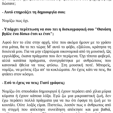
δώσανε;
- Αυτό επηρεάζει τη δημιουργία σου;
Νομίζω πως όχι.
- Υπάρχει περίπτωση να σου πει η δισκογραφική σου "Θανάση
βγάλε ένα δίσκο έτσι κι έτσι";
Αφού δεν το είπε στην αρχή, τότε που ακόμα ήμουν με το γράσο
στα μάτια, θα το πει τώρα; Μ' αυτό το φόβο, εξάλλου, κράτησα τη
δουλειά μου. Για να μην εξαρτώμαι οικονομικά από τη μουσική. Ως
εργολάβος, έκανα πράγματα που δεν περίμενα. Όχι τίποτα φοβερό,
αλλά κατάπια πράγματα, συνεργάστηκα με ανθρώπους που
κανονικά ήθελα να τους φτύσω. Στη μουσική ποτέ. Μπορείς,
νομίζω, να μείνεις έξω απ' τα κυκλώματα. Αν έχεις κάτι να πεις, θα
φτάσει στον κόσμο.
- Εσύ τι έχεις να πεις; Γιατί γράφεις;
Νομίζω ότι σπουδαίοι δημιουργοί ή έχουν περάσει από χίλια μύρια
κύματα ή έχουν κάποια λόξα. Εγώ ζω μια μικροαστική ζωή, δεν
έχω περάσει πολλά πράγματα για να πω ότι έφαγα τη ζωή με το
κουτάλι. Ούτε λοξός είμαι. Πιστεύω, λοιπόν πως ο άνθρωπος από
τη στιγμή που απέκτησε συνείδηση απέκτησε και μια βαθιά,