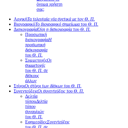
όνομα χρήστη
σας;
Αρχική
Τα τελευταία νέα σχετικά με τον Θ. Π.
Βιογραφικό
Το βιογραφικό σημείωμα του Θ. Π.
Δισκογραφία
Όλη η δισκογραφία του Θ. Π.
Προσωπική
δισκογραφία
Η
προσωπική
δισκογραφία
του Θ. Π.
Συμμετοχές
Οι
συμμετοχές
του Θ. Π. σε
δίσκους
άλλων
Στίχοι
Οι στίχοι των δίσκων του Θ. Π.
Συνεντεύξεις
Οι συνεντεύξεις του Θ. Π.
Δελτία
τύπου
Δελτία
τύπου
συναυλιών
του Θ. Π.
Εφημερίδες
Συνεντεύξεις
του Θ. Π. σε