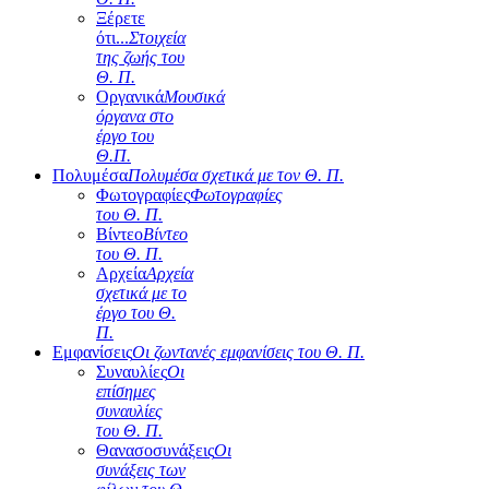
Ξέρετε
ότι...
Στοιχεία
της ζωής του
Θ. Π.
Οργανικά
Μουσικά
όργανα στο
έργο του
Θ.Π.
Πολυμέσα
Πολυμέσα σχετικά με τον Θ. Π.
Φωτογραφίες
Φωτογραφίες
του Θ. Π.
Βίντεο
Βίντεο
του Θ. Π.
Αρχεία
Αρχεία
σχετικά με το
έργο του Θ.
Π.
Εμφανίσεις
Οι ζωντανές εμφανίσεις του Θ. Π.
Συναυλίες
Οι
επίσημες
συναυλίες
του Θ. Π.
Θανασοσυνάξεις
Οι
συνάξεις των