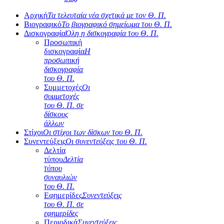
Αρχική
Τα τελευταία νέα σχετικά με τον Θ. Π.
Βιογραφικό
Το βιογραφικό σημείωμα του Θ. Π.
Δισκογραφία
Όλη η δισκογραφία του Θ. Π.
Προσωπική
δισκογραφία
Η
προσωπική
δισκογραφία
του Θ. Π.
Συμμετοχές
Οι
συμμετοχές
του Θ. Π. σε
δίσκους
άλλων
Στίχοι
Οι στίχοι των δίσκων του Θ. Π.
Συνεντεύξεις
Οι συνεντεύξεις του Θ. Π.
Δελτία
τύπου
Δελτία
τύπου
συναυλιών
του Θ. Π.
Εφημερίδες
Συνεντεύξεις
του Θ. Π. σε
εφημερίδες
Περιοδικά
Συνεντεύξεις