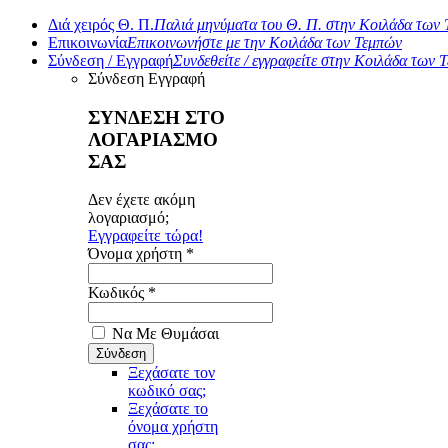
Διά χειρός Θ. Π.
Παλιά μηνύματα του Θ. Π. στην Κοιλάδα των
Επικοινωνία
Επικοινωνήστε με την Κοιλάδα των Τεμπών
Σύνδεση / Εγγραφή
Συνδεθείτε / εγγραφείτε στην Κοιλάδα των 
Σύνδεση
Εγγραφή
ΣΥΝΔΕΣΗ ΣΤΟ
ΛΟΓΑΡΙΑΣΜΟ
ΣΑΣ
Δεν έχετε ακόμη
λογαριασμό;
Εγγραφείτε τώρα!
Όνομα χρήστη *
Κωδικός *
Να Με Θυμάσαι
Ξεχάσατε τον
κωδικό σας;
Ξεχάσατε το
όνομα χρήστη
σας;