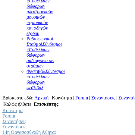
ιστοσελίδων
διάφορων
ηλεκτρονικών
μουσικών
περιοδικών
και οδηγών
εξόδου
Ραδιοφωνικοί
Σταθμοί
Σύνδεσμοι
ιστοσελίδων
διάφορων
ραδιοφωνικών
σταθμών
Φεστιβάλ
Σύνδεσμοι
ιστοσελίδων
διάφορων
φεστιβάλ
Βρίσκεστε εδώ:
Αρχική
|
Κοινότητα
|
Forum
|
Συναντήσεις
|
Συναντή
Καλώς ήλθατε,
Επισκέπτης
Κοινότητα
Forum
Συναντήσεις
Συναντήσεις
14η Θανασοσύναξη Αθήνας