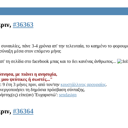
πριν,
#36363
ι συναυλίες, πάνε 3-4 χρόνια απ' την τελευταία, το καημένο το φορου
οσύναξη μέσα στον επόμενο μήνα;
απ' τη σελίδα στο facebook μπας και το δει κανένας άνθρωπος...
ρύπνησα, με πιάνει η ανησυχία,
ς μου ψεύτικες ή σωστές..."
 9 έτη 3 μήνες πριν, από τον/την
κρυστάλλινος αρουραίος
.
πενεργοποιήσει τη δημόσια πρόσβαση σύνταξης.
ήστης(ες) είπε(αν) 'Ευχαριστώ':
sendasign
πριν,
#36364