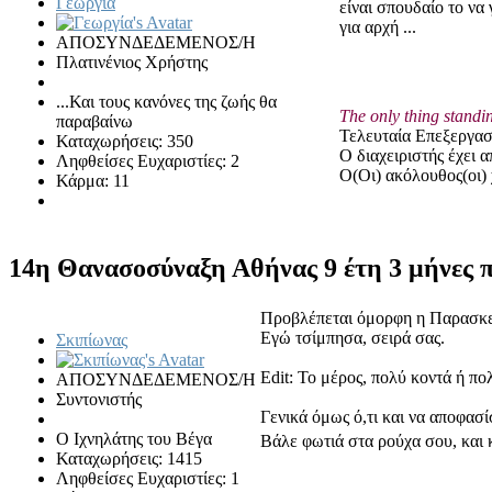
Γεωργία
είναι σπουδαίο το να
για αρχή ...
ΑΠΟΣΥΝΔΕΔΕΜΕΝΟΣ/Η
Πλατινένιος Χρήστης
...Και τους κανόνες της ζωής θα
The only thing standi
παραβαίνω
Τελευταία Επεξεργασί
Καταχωρήσεις: 350
Ο διαχειριστής έχει 
Ληφθείσες Ευχαριστίες: 2
Ο(Οι) ακόλουθος(οι) 
Κάρμα: 11
14η Θανασοσύναξη Αθήνας
9 έτη 3 μήνες 
Προβλέπεται όμορφη η Παρασκευ
Εγώ τσίμπησα, σειρά σας.
Σκιπίωνας
Edit: Το μέρος, πολύ κοντά ή π
ΑΠΟΣΥΝΔΕΔΕΜΕΝΟΣ/Η
Συντονιστής
Γενικά όμως ό,τι και να αποφασί
Ο Ιχνηλάτης του Βέγα
Βάλε φωτιά στα ρούχα σου, και 
Καταχωρήσεις: 1415
Ληφθείσες Ευχαριστίες: 1