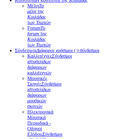
Κοινότητα
Η κοινότητα της Κοιλάδας
Μέλη
Τα
μέλη της
Κοιλάδας
των Τεμπών
Forum
Το
forum της
Κοιλάδας
των Τεμπών
Σύνδεσμοι
Διάφοροι χρήσιμοι (;) σύνδεσμοι
Καλλιτέχνες
Σύνδεσμοι
ιστοσελίδων
διάφορων
καλλιτεχνών
Μουσικές
Σκηνές
Σύνδεσμοι
ιστοσελίδων
διάφορων
μουσικών
σκηνών
Ηλεκτρονικά
Μουσικά
Περιοδικά -
Οδηγοί
Εξόδου
Σύνδεσμοι