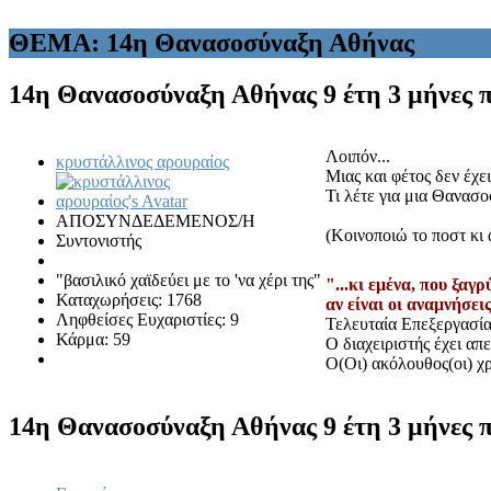
ΘΕΜΑ: 14η Θανασοσύναξη Αθήνας
14η Θανασοσύναξη Αθήνας
9 έτη 3 μήνες 
Λοιπόν...
κρυστάλλινος αρουραίος
Μιας και φέτος δεν έχε
Τι λέτε για μια Θανασ
ΑΠΟΣΥΝΔΕΔΕΜΕΝΟΣ/Η
(Κοινοποιώ το ποστ κι 
Συντονιστής
"βασιλικό χαϊδεύει με το 'να χέρι της"
"...κι εμένα, που ξαγ
Καταχωρήσεις: 1768
αν είναι οι αναμνήσει
Ληφθείσες Ευχαριστίες: 9
Τελευταία Επεξεργασία:
Κάρμα: 59
Ο διαχειριστής έχει α
Ο(Οι) ακόλουθος(οι) χρ
14η Θανασοσύναξη Αθήνας
9 έτη 3 μήνες 