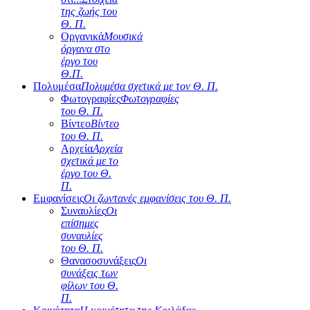
της ζωής του
Θ. Π.
Οργανικά
Μουσικά
όργανα στο
έργο του
Θ.Π.
Πολυμέσα
Πολυμέσα σχετικά με τον Θ. Π.
Φωτογραφίες
Φωτογραφίες
του Θ. Π.
Βίντεο
Βίντεο
του Θ. Π.
Αρχεία
Αρχεία
σχετικά με το
έργο του Θ.
Π.
Εμφανίσεις
Οι ζωντανές εμφανίσεις του Θ. Π.
Συναυλίες
Οι
επίσημες
συναυλίες
του Θ. Π.
Θανασοσυνάξεις
Οι
συνάξεις των
φίλων του Θ.
Π.