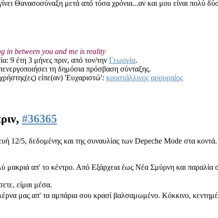
 γίνει Θανασοσύναξη μετά από τόσα χρόνια...αν και μου είναι πολύ δύσ
ng in between you and me is reality
α: 9 έτη 3 μήνες πριν, από τον/την
Γεωργία
.
απενεργοποιήσει τη δημόσια πρόσβαση σύνταξης.
χρήστης(ες) είπε(αν) 'Ευχαριστώ':
κρυστάλλινος αρουραίος
πριν,
#36365
ή 12/5, δεδομένης και της συναυλίας των Depeche Mode στα κοντά.
ολύ μακριά απ' το κέντρο. Από Εξάρχεια έως Νέα Σμύρνη και παραλία
σετε, είμαι μέσα.
κέρνα μας απ' τα αμπάρια σου κρασί βαλσαμωμένο. Κόκκινο, κεντημέν