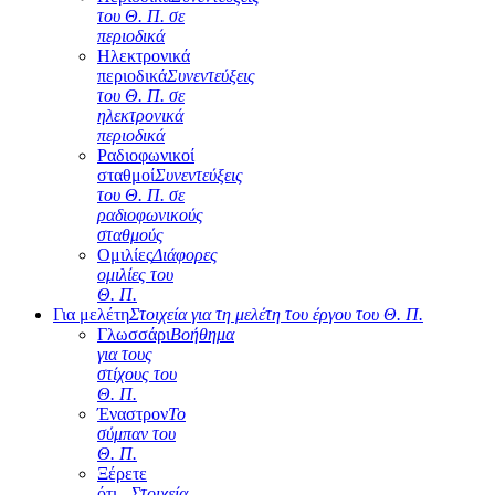
του Θ. Π. σε
περιοδικά
Ηλεκτρονικά
περιοδικά
Συνεντεύξεις
του Θ. Π. σε
ηλεκτρονικά
περιοδικά
Ραδιοφωνικοί
σταθμοί
Συνεντεύξεις
του Θ. Π. σε
ραδιοφωνικούς
σταθμούς
Ομιλίες
Διάφορες
ομιλίες του
Θ. Π.
Για μελέτη
Στοιχεία για τη μελέτη του έργου του Θ. Π.
Γλωσσάρι
Βοήθημα
για τους
στίχους του
Θ. Π.
Έναστρον
Το
σύμπαν του
Θ. Π.
Ξέρετε
ότι...
Στοιχεία