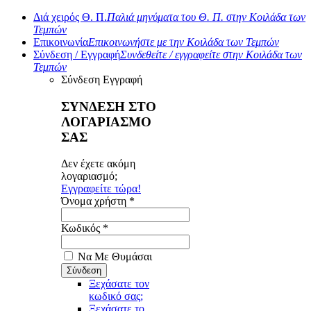
Διά χειρός Θ. Π.
Παλιά μηνύματα του Θ. Π. στην Κοιλάδα των
Τεμπών
Επικοινωνία
Επικοινωνήστε με την Κοιλάδα των Τεμπών
Σύνδεση / Εγγραφή
Συνδεθείτε / εγγραφείτε στην Κοιλάδα των
Τεμπών
Σύνδεση
Εγγραφή
ΣΥΝΔΕΣΗ ΣΤΟ
ΛΟΓΑΡΙΑΣΜΟ
ΣΑΣ
Δεν έχετε ακόμη
λογαριασμό;
Εγγραφείτε τώρα!
Όνομα χρήστη *
Κωδικός *
Να Με Θυμάσαι
Ξεχάσατε τον
κωδικό σας;
Ξεχάσατε το