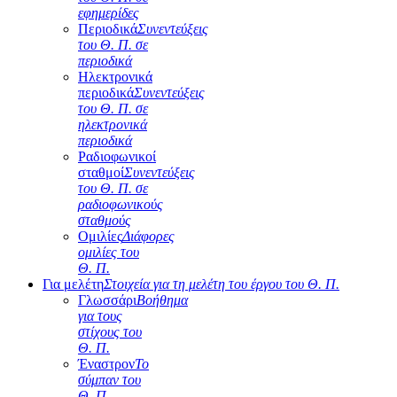
εφημερίδες
Περιοδικά
Συνεντεύξεις
του Θ. Π. σε
περιοδικά
Ηλεκτρονικά
περιοδικά
Συνεντεύξεις
του Θ. Π. σε
ηλεκτρονικά
περιοδικά
Ραδιοφωνικοί
σταθμοί
Συνεντεύξεις
του Θ. Π. σε
ραδιοφωνικούς
σταθμούς
Ομιλίες
Διάφορες
ομιλίες του
Θ. Π.
Για μελέτη
Στοιχεία για τη μελέτη του έργου του Θ. Π.
Γλωσσάρι
Βοήθημα
για τους
στίχους του
Θ. Π.
Έναστρον
Το
σύμπαν του
Θ. Π.