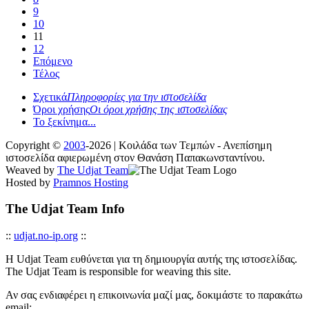
9
10
11
12
Επόμενο
Τέλος
Σχετικά
Πληροφορίες για την ιστοσελίδα
Όροι χρήσης
Οι όροι χρήσης της ιστοσελίδας
Το ξεκίνημα...
Copyright ©
2003
-2026 | Κοιλάδα των Τεμπών - Ανεπίσημη
ιστοσελίδα αφιερωμένη στον Θανάση Παπακωνσταντίνου.
Weaved by
The Udjat Team
Hosted by
Pramnos Hosting
The Udjat Team Info
::
udjat.no-ip.org
::
Η Udjat Team ευθύνεται για τη δημιουργία αυτής της ιστοσελίδας.
The Udjat Team is responsible for weaving this site.
Αν σας ενδιαφέρει η επικοινωνία μαζί μας, δοκιμάστε το παρακάτω
email: