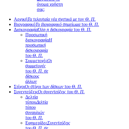
όνομα χρήστη
σας;
Αρχική
Τα τελευταία νέα σχετικά με τον Θ. Π.
Βιογραφικό
Το βιογραφικό σημείωμα του Θ. Π.
Δισκογραφία
Όλη η δισκογραφία του Θ. Π.
Προσωπική
δισκογραφία
Η
προσωπική
δισκογραφία
του Θ. Π.
Συμμετοχές
Οι
συμμετοχές
του Θ. Π. σε
δίσκους
άλλων
Στίχοι
Οι στίχοι των δίσκων του Θ. Π.
Συνεντεύξεις
Οι συνεντεύξεις του Θ. Π.
Δελτία
τύπου
Δελτία
τύπου
συναυλιών
του Θ. Π.
Εφημερίδες
Συνεντεύξεις
του Θ. Π. σε