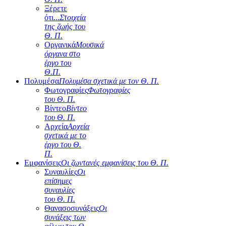
Ξέρετε
ότι...
Στοιχεία
της ζωής του
Θ. Π.
Οργανικά
Μουσικά
όργανα στο
έργο του
Θ.Π.
Πολυμέσα
Πολυμέσα σχετικά με τον Θ. Π.
Φωτογραφίες
Φωτογραφίες
του Θ. Π.
Βίντεο
Βίντεο
του Θ. Π.
Αρχεία
Αρχεία
σχετικά με το
έργο του Θ.
Π.
Εμφανίσεις
Οι ζωντανές εμφανίσεις του Θ. Π.
Συναυλίες
Οι
επίσημες
συναυλίες
του Θ. Π.
Θανασοσυνάξεις
Οι
συνάξεις των