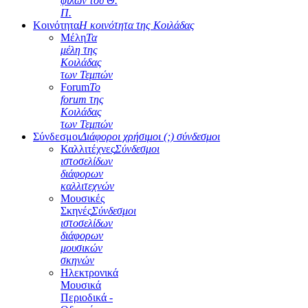
φίλων του Θ.
Π.
Κοινότητα
Η κοινότητα της Κοιλάδας
Μέλη
Τα
μέλη της
Κοιλάδας
των Τεμπών
Forum
Το
forum της
Κοιλάδας
των Τεμπών
Σύνδεσμοι
Διάφοροι χρήσιμοι (;) σύνδεσμοι
Καλλιτέχνες
Σύνδεσμοι
ιστοσελίδων
διάφορων
καλλιτεχνών
Μουσικές
Σκηνές
Σύνδεσμοι
ιστοσελίδων
διάφορων
μουσικών
σκηνών
Ηλεκτρονικά
Μουσικά
Περιοδικά -